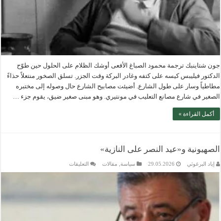
جون شتاينبك ترجمة محمود الصباغ الأفعى أوشك الظلام على الحلول حين طوّح
الدكتور فيليبس كيسه على كتفه وغادر البركة وقت الجزر. تسلق الصخور منتعلاً حذاءً
مطاطياً وسار على طول الشارع. أضيئت مصابيح الشارع حال وصوله إلى مختبره
الصغير في شارع مصانع التعليب في مونتيري. وهو مبنى صغير ضيق، يقوم جزء …
أكمل القراءة »
الصهيونية و«عيد النصر على النازية»
على
إياد البرغوثي
29.05.2026
سياسة
,
مقالات
التعليقات
الصهيونية
و«عيد
النصر
على
النازية»
مغلقة