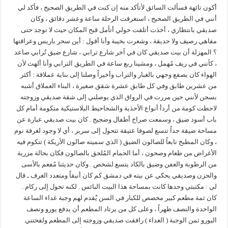
أكون تائهة فسألت السائق لأتأكد منه إن كنت في الطريق الصحيح ، فأكد لي
أنني في الطريق الصحيح ، استغرقت الرحلة ساعة وعشر دقائق ، وكان
صديقي بانتظاري ، أخذت أتلفت حولي أتأمل قبح المكان حيث لا توجد حتى
مقاهي رصيف ولا حديقة ، وشعرت بخيبة وأنا أقول : أين سحر باريس وعراقتها
؟ المهزلة أن بيت صديقي كان في آخر شارع ترابي ، شارع ضيق تُرابي صاعد
، كأنني في ريف مُهمل ، ومشينا ربع ساعة في الطريق الترابي وأنا ألهث لأن
الهواء كان يصفع وجهي بالغبار والتراب وأخيراً وصلنا إلى بناية عملاقة : أكثر
من عشرين طابق وفي كل طابق عشرة شقق صغيرة ، البناء العملاق أشبه
بسجن لأنني حين مررت في الرواق الذي يوصلني إلى شقة صديقي وزوجته
لاحظت كومة من أردأ أنواع الأحذية والشحاحيط البلاستيكية متكومة أمام كل
باب أسود ضيق ، وسمعت صراخ أطفال وضجيج . كان بيت صديقي عبارة عن
مساحة ضيقة جداً تتسع لصوفا عتيقة تتحول إلى سرير ، أي لا وجود لغرفة نوم
، وكان المطبخ تابعاً للصالون الضيق ( الذي سميته صالون الأريكة ) تتكوم فيه
الأغراض من طعام وصحون ، أما الحمام المُلحق بالصالون فكان بحالة مزرية
من الرطوبة والعفن وضيق بالكاد يتسع لشخص . وكان حديثنا مُفعم بالأسى
والحزن وصديقي يحكي عن بيته في دمشق كم كان أنيقاً ومتعدد الغرف ـ قال
لي : مكتبتي وحدها كانت بمساحة هذا البيت البائس . لكنه تحول إلى ركام .
كان ثمة مطعم كبير مخصص للكبار في السن يٌقدم لهم وجبة غداء الساعة
الواحدة والنصف ظهراً ، وعلى كل من يرتاد المطعم أن يدفع يورو ونصف
اليورو ثمن الوجبة ( الغداء ) رافقت صديقي وزوجته إلى المطعم ولفحتني