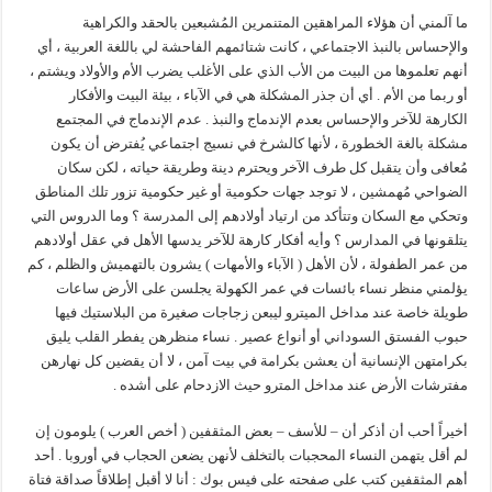
ما آلمني أن هؤلاء المراهقين المتنمرين المُشبعين بالحقد والكراهية
والإحساس بالنبذ الاجتماعي ، كانت شتائمهم الفاحشة لي باللغة العربية ، أي
أنهم تعلموها من البيت من الأب الذي على الأغلب يضرب الأم والأولاد ويشتم ،
أو ربما من الأم . أي أن جذر المشكلة هي في الآباء ، بيئة البيت والأفكار
الكارهة للآخر والإحساس بعدم الإندماج والنبذ . عدم الإندماج في المجتمع
مشكلة بالغة الخطورة ، لأنها كالشرخ في نسيج اجتماعي يُفترض أن يكون
مُعافى وأن يتقبل كل طرف الآخر ويحترم دينة وطريقة حياته ، لكن سكان
الضواحي مُهمشين ، لا توجد جهات حكومية أو غير حكومية تزور تلك المناطق
وتحكي مع السكان وتتأكد من ارتياد أولادهم إلى المدرسة ؟ وما الدروس التي
يتلقونها في المدارس ؟ وأيه أفكار كارهة للآخر يدسها الأهل في عقل أولادهم
من عمر الطفولة ، لأن الأهل ( الآباء والأمهات ) يشرون بالتهميش والظلم ، كم
يؤلمني منظر نساء بائسات في عمر الكهولة يجلسن على الأرض ساعات
طويلة خاصة عند مداخل الميترو ليبعن زجاجات صغيرة من البلاستيك فيها
حبوب الفستق السوداني أو أنواع عصير . نساء منظرهن يفطر القلب يليق
بكرامتهن الإنسانية أن يعشن بكرامة في بيت آمن ، لا أن يقضين كل نهارهن
مفترشات الأرض عند مداخل المترو حيث الازدحام على أشده .
أخيراً أحب أن أذكر أن – للأسف – بعض المثقفين ( أخص العرب ) يلومون إن
لم أقل يتهمن النساء المحجبات بالتخلف لأنهن يضعن الحجاب في أوروبا . أحد
أهم المثقفين كتب على صفحته على فيس بوك : أنا لا أقبل إطلاقاً صداقة فتاة