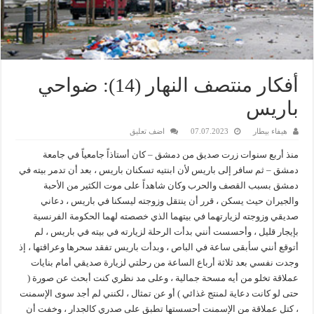
أفكار منتصف النهار (14): ضواحي
باريس
هيفاء بيطار
07.07.2023
اضف تعليق
منذ أربع سنوات زرت صديق من دمشق – كان أستاذاً جامعياً في جامعة
دمشق – ثم سافر إلى باريس لأن ابنتيه تسكنان باريس ، بعد أن تدمر بيته في
دمشق بسبب القصف والحرب وكان شاهداً على موت الكثير من الأحبة
والجيران حيث يسكن ، قرر أن ينتقل وزوجته ليسكنا في باريس ، دعاني
صديقي وزوجته لزيارتهما في بيتهما الذي خصصته لهما الحكومة الفرنسية
بإيجار قليل ، وأحسست أنني بدأت الرحلة لزيارته في بيته في باريس ، لم
أتوقع أنني سأبقى ساعة في الباص ، وبدأت باريس تفقد سحرها وعراقتها ، إذ
وجدت نفسي بعد ثلاثة أرباع الساعة من رحلتي لزيارة صديقي أمام بنايات
عملاقة تخلو من أيه مسحة جمالية ، وعلى مد نظري كنت أبحث عن صورة (
حتى لو كانت دعاية لمنتج غذائي ) أو عن تمثال ، لكنني لم أجد سوى الإسمنت
، كتل عملاقة من الإسمنت أحسستها تطبق على صدري كالجدار ، وخفت أن