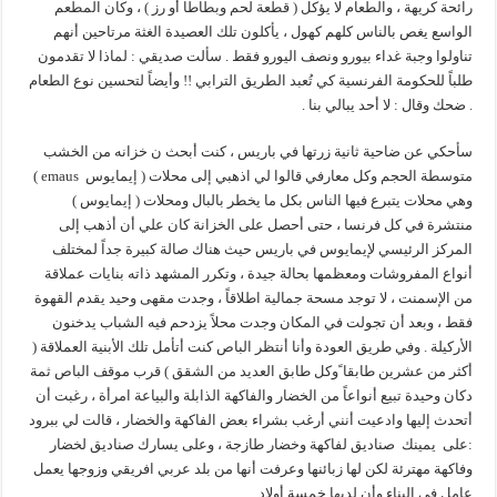
رائحة كريهة ، والطعام لا يؤكل ( قطعة لحم وبطاطا أو رز ) ، وكان المطعم
الواسع يغص بالناس كلهم كهول ، يأكلون تلك العصيدة الغثة مرتاحين أنهم
تناولوا وجبة غداء بيورو ونصف اليورو فقط . سألت صديقي : لماذا لا تقدمون
طلباً للحكومة الفرنسية كي تُعبد الطريق الترابي !! وأيضاً لتحسين نوع الطعام
. ضحك وقال : لا أحد يبالي بنا .
سأحكي عن ضاحية ثانية زرتها في باريس ، كنت أبحث ن خزانه من الخشب
متوسطة الحجم وكل معارفي قالوا لي اذهبي إلى محلات ( إيمايوس emaus )
وهي محلات يتبرع فيها الناس بكل ما يخطر بالبال ومحلات ( إيمايوس )
منتشرة في كل فرنسا ، حتى أحصل على الخزانة كان علي أن أذهب إلى
المركز الرئيسي لإيمايوس في باريس حيث هناك صالة كبيرة جداً لمختلف
أنواع المفروشات ومعظمها بحالة جيدة ، وتكرر المشهد ذاته بنايات عملاقة
من الإسمنت ، لا توجد مسحة جمالية اطلاقاً ، وجدت مقهى وحيد يقدم القهوة
فقط ، وبعد أن تجولت في المكان وجدت محلاً يزدحم فيه الشباب يدخنون
الأركيلة . وفي طريق العودة وأنا أنتظر الباص كنت أتأمل تلك الأبنية العملاقة (
أكثر من عشرين طابقا ًوكل طابق العديد من الشقق ) قرب موقف الباص ثمة
دكان وحيدة تبيع أنواعاً من الخضار والفاكهة الذابلة والبياعة امرأة ، رغبت أن
أتحدث إليها وادعيت أنني أرغب بشراء بعض الفاكهة والخضار ، قالت لي ببرود
:على يمينك صناديق لفاكهة وخضار طازجة ، وعلى يسارك صناديق لخضار
وفاكهة مهترئة لكن لها زبائنها وعرفت أنها من بلد عربي افريقي وزوجها يعمل
عامل في البناء وأن لديها خمسة أولاد .