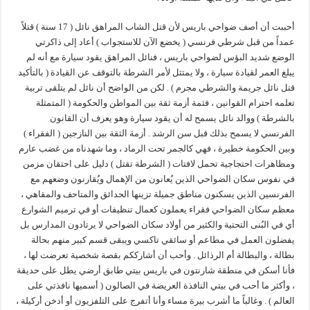
أحببت أن أصف ضواحي باريس لأن قتل الشاب المراهق نائل ( 17 سنة ) قتلاً
عمداً من قبل شرطي فرنسي ( يخضع الآن للاستجواب ) أعاد إلى ذاكرتي
الوضع شديد البؤس لضواحي باريس ، فنائل المراهق يقود سيارة مع أنه لم
يبلغ العمر لقيادة سيارة ، ولا يمتثل لأمر الشرطة بالتوقف عن القيادة ( بالتأكيد
قتل نائل جريمة والشرطي مجرم ) . لكن من الواضح أن نائل لم يتلقى تربية
تعلمه احترام القوانين ، فثمة أزمة ثقة بين المواطن والحكومة ( المتمثلة
بالشرطة ) ووالد نائل يسمح له أن يقود سيارة وهو يعرف أن القانون
الفرنسي لا يسمح بذلك قبل سن الرشد . أزمة الثقة بين النازجين ( الفقراء )
وبين الحكومة خطيرة ، فهي كالجمر تحت الرماد ، وما شهدناه من غضب عارم
ومظاهرات احتجاجية تحمل لافتات ( الشرطة تقتل ) دليل على احتقان مزمن
في نفوس سكان الضواحي الذين يُعانون من الإهمال ويُقارنون وضعهم مع
الفرنسين الذين يسكنون مناطق جميلة تزينها الحدائق والمتاحف والمقاهي ،
معظم سكان الضواحي فقراء يعملون كعمال تنظيفات أو في ترميم الشوارع
أي في البُنى التحتية والكثير من أولاد سكان الضواحي لا يرتادون المدارس بل
يفضلون العمل في مطاعم أو سائقي تاكسي ويبقى قسم كبير منهم بحالة
بطالة ، والبطالة أم الرذائل . وأحب أن أشارككم بقصة شخصية تعرضت لها ،
فأنا أسكن في منطقة شارنتون في باريس بيتي طابق أرضي يطل على حديقة
، وأكثر ما أحب في بيتي النافذة العريضة في الصالون ( أسميها نافذتي على
العالم ) . وغالباً ما أشرب بيرة مساء وأنا أتفرج على التلفزيون أو أدخن أركيلة ،