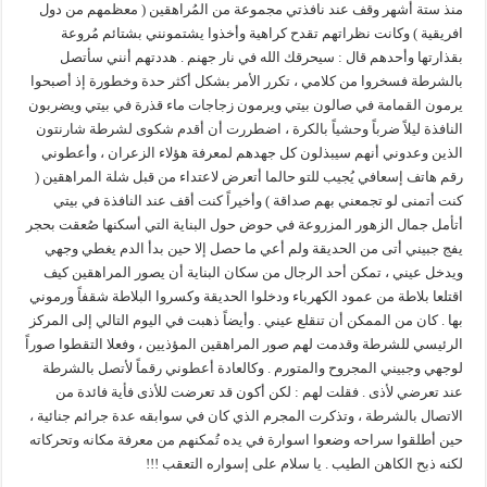
منذ ستة أشهر وقف عند نافذتي مجموعة من المُراهقين ( معظمهم من دول
افريقية ) وكانت نظراتهم تقدح كراهية وأخذوا يشتمونني بشتائم مُروعة
بقذارتها وأحدهم قال : سيحرقك الله في نار جهنم . هددتهم أنني سأتصل
بالشرطة فسخروا من كلامي ، تكرر الأمر بشكل أكثر حدة وخطورة إذ أصبحوا
يرمون القمامة في صالون بيتي ويرمون زجاجات ماء قذرة في بيتي ويضربون
النافذة ليلاً ضرباً وحشياً بالكرة ، اضطررت أن أقدم شكوى لشرطة شارنتون
الذين وعدوني أنهم سيبذلون كل جهدهم لمعرفة هؤلاء الزعران ، وأعطوني
رقم هاتف إسعافي يُجيب للتو حالما أتعرض لاعتداء من قبل شلة المراهقين (
كنت أتمنى لو تجمعني بهم صداقة ) وأخيراً كنت أقف عند النافذة في بيتي
أتأمل جمال الزهور المزروعة في حوض حول البناية التي أسكنها صُعقت بحجر
يفج جبيني أتى من الحديقة ولم أعي ما حصل إلا حين بدأ الدم يغطي وجهي
ويدخل عيني ، تمكن أحد الرجال من سكان البناية أن يصور المراهقين كيف
اقتلعا بلاطة من عمود الكهرباء ودخلوا الحديقة وكسروا البلاطة شقفاً ورموني
بها . كان من الممكن أن تنقلع عيني . وأيضاً ذهبت في اليوم التالي إلى المركز
الرئيسي للشرطة وقدمت لهم صور المراهقين المؤذيين ، وفعلا التقطوا صوراً
لوجهي وجبيني المجروح والمتورم . وكالعادة أعطوني رقماً لأتصل بالشرطة
عند تعرضي لأذى . فقلت لهم : لكن أكون قد تعرضت للأذى فأية فائدة من
الاتصال بالشرطة ، وتذكرت المجرم الذي كان في سوابقه عدة جرائم جنائية ،
حين أطلقوا سراحه وضعوا اسوارة في يده تُمكنهم من معرفة مكانه وتحركاته
لكنه ذبح الكاهن الطيب . يا سلام على إسواره التعقب !!!