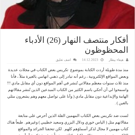
أفكار منتصف النهار (26) الأدباء
المحظوظون
هيفاء بيطار
14.12.2023
اضف تعليق
منذ مدة طويلة أردت الكتابة بموضوع تكريس بعض الكتاب في مجلات عديدة
وبعض المواقع الإلكترونية ، رغم أنه تبادر إلى ذهني اتهامي بالغيرة مثلاً ، فأنا
منذ ثلاث سنوات معظم مقالاتي تُنشر في أهم المواقع دون أي مقابل مادي !!!
واسمحوا لي أن أحكي باسم الكثير من الكتاب المبدعين الذين تُنشر مقالاتهم
الهامة والإبداعية دون مقابل مادي ( وأنا على تواصل معهم وهم يشعرون مثلي
بالغبن ) .
لست ضد تكريس بعض الكتاب المهمين القلة الذين أحرص على متابعة
مقالاتهم مثل ( الياس خوري ودلال البزري وسعيد خطيبي ) وغيرهم . طبعاً هناك
كتاب مهمين لا مجال لذكر أسماؤهم كلهم . لكن تتحفنا الجرائد والمواقع