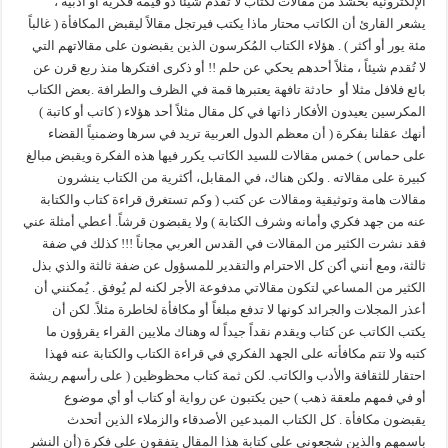
الإلكترونية بحشد من مقالات لكتاب لا تُقدم شيئاً ذو قيمة فكرية أو أدبية ،
يشعر القارئ أن الكاتب محتار ماذا يكتب فيرتجل مقالاً ليقبض المكافأة ( غالباً
مئة يور أو أكثر ) . هؤلاء الكتاب المُكرسون الذين يقبضون على مقالاتهم التي
لا تُقدم شيئاً ، مثلاً أحدهم يحكي عن حلم !! أو ذكرى افتكرها منذ ربع قرن عن
بائع فلافل مثلا أو حادثة تافهة يعتبرها قمة في الظرف والطرافة .بعض الكتاب
المكرسين يعيدون الأفكار ذاتها في كل مقال مثلاً أحد هؤلاء ( كاتب أو كاتبة )
أنهك عقلنا بفكرة ( أن معظم الدول العربية تريد في سرها وضمنياً القضاء
على حماس ) خمس مقالات للسيد الكاتب يكرر فيها هذه الفكرة ويقبض مبالغ
كبيرة على مقالاته . ولكن هناك، في المقابل، أكثرية من الكتاب ينشرون
مقالات هامة وتوثيقية ومقالات عن كتب ( وكم تستغرق قراءة كتاب والكتابة
عنه من جهد فكري وأمانه وشرف الكتابة ) ولا يقبضون قرشاً. أعطي أمثلة عني
فقد نشرت الكثير من المقالات في القدس العربي مجاناً !!! كذلك في ضفة
ثالثة، ومع أنني أكن كل الاحترام والتقدير للمسؤول عن ضفة ثالثة والذي بذل
الكثير من المساعي لتكون مقالاتي مدفوعة الأجر لكنه لم يُوفق . يُمكنني أن
أعذر المجلات والجرائد كونها لا تدفع مبلغاً أو مكافأة لخاطرة مثلاً. لكن أن
يكتب الكاتب عن كتاب ويقدم نقداً جيداً له وهناك ملايين القراء يقرؤون ما
كتبه ولا تتم مكافأته على الجهد الفكري في قراءة الكتاب والكتابة عنه فهذا
احتقار للثقافة والأدب والكاتب. لكن ثمة كتاب محظوظين ( على رأسهم ريشة
أو في فمهم ملعقة ذهب ) حين يكتبون عن رواية أو كتاب أو أي موضوع
يقبضون مكافأة . كل الكتاب المبدعين الأصدقاء والزملاء الذين أتحدث
باسمهم والذين شجعوني على كتابة هذا المقال يتفقون على فكرة (أن النشر