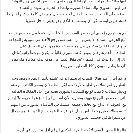
عنها مقالاً فقد قرأت روح الرواية التي وصلتني من النص الأدبي. روح الرواية
هو الهول السوري والمأساة السورية وانعدام الحرية والموت والفساد.
اعتقدت أن الكاتب سيفرح بالمقال لكنه قاطعني ولم يقل كلمة شكر واعتبر ما
كتبته عن روايته ممكن أن يتسبب له الأذى وهو يعيش داخل سوريا.
كم هو مُهين ومُخزي أن يضطر العديد من الكتاب أن يكتبوا في مواضيع عديدة
(مع الحرص الشديد ألا يقتربوا من السياسة ووجع الأحبة في سورية والمجاعة
وانهيار العملة الخ) فيكتبون في مواضيع عديدة ومن أجل الحصول على
المكافأة، أعذرهم فأن يقبض كاتب سوري غالباً ما يكون موظفاً راتبه يُعادل
(10 إلى 16 دولار في الشهر) عن مقال يُنشر في موقع يدفع مكافأة مئة يورو
(أي ما يعادل مليون و400 ألف ليرة سورية).
ورغم أنني أعذر هؤلاء الكتاب إذ يحتم الواقع عليهم تأمين الطعام ومصروف
التعليم والمواصلات والطبابة لأولادهم، لكن الحالة (أن يُسخر الكاتب موهبته
ويختار مقالات لا تمت لوجع الشعب السوري بصلة من أجل المكافأة المالية
التي تنقذه من الجوع) مُهينة ومُخزية، لأن أساس أي إبداع هو الحرية، ولا إبداع
مع الخوف، لا إبداع مع تجاهل حقيقة عيشنا. في المأساة السورية من المهم
كتابة مقالات عن وجع الناس مقال عن فرط العتمة وشح الكهرباء أهم بمقال
عن سقراط في جحيمنا السوري.
عالمنا العربي للأسف لا يُقدر الجهد الفكري إن لم أقل يحتقره، في أوروبا