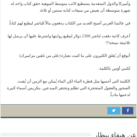
وأميركا والدول المتقدمة يستطيع كاتب متوسط الموهبة حقق كتاب واحد له
شهرة متوسطة أن يعيش من مبيعات كتابه سنتين أو ثلاثة.
في عالمنا العربي أصبح العديد من الكتاب يدفعون مالاً للناشر ليطبع لهم كتاباً.
أعرف كاتبة دفعت لناشر 2300 دولار ليطبع روايتها واشترط عليها أن يرسل لها
ثلاثمئة نسخة!!!
أتوقع أن يُعلق الكثيرون على ما كتبت بعبارة (على من تلقين مزاميرك).
لكنني أؤمن بالكلمة .
الكلمة التي أحسها مثل قطرة الماء لكن الماء يُمكن مع الزمن أن يُفتت
الصخور والعقول المتحجرة التي تظلم وتحتقر المبدعين. بتكريس أسماء كثيرة
لدعمها مادياً .
عن هيفاء بيطار