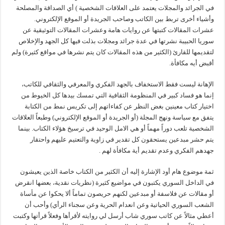
في الجرائد والمجلات يعتمد على العلاقات الشخصية ) أي الصداقة والمصلحة
وأشياء أخرى تربط بين الكاتب وصاحب الجريدة أو الموقع الإلكتروني.
عشرات المقالات كتبتها عن روايات هامة وعشرات المقالات التوثيقية عن
سوريا الحبيبة نشرتها في عدة جرائد ومجلات بذلت فيها كل الجهد والإخلاص
لتقديمها للقارئ (الكثير من هذه المقالات كان يتم نشرها في مواقع كثيرة) ولم
أقبض أيه مكافأة.
الإهانة ليست فقط الاستخفاف بالجهد الفكري والمعرفي والثقافي للكاتب،
إنما هو فساد كبير في المنظومة الثقافية التي تمسك بيدها كل الخيوط من
اختيار كتاب معينين بغض النظر عن كفاءاتهم إلى تكريس نمط من الكتابة
يتفق مع سياسة ونهج المجلة (أو الجريدة أو الموقع الإلكتروني) وطبعاً العلاقات
الشخصية تلعب دوراً مهماً أو هي الامل الوحيد في ترسيخ هؤلاء الكتاب. بينما
يتم حشر مبدعين يستحقون كل تقدير في زاوية والتعتيم عليهم واحتقار
جهدهم الفكري وعدم تقديم أية مكافأة لهم .
ثمة موضوع هام أود الإشارة إليه أن الكثير من الكتاب خاصة الذين يعيشون
في الداخل السوري يكتبون في مواضيع كثيرة (نظريات نقدية، بعضها انقرض
أو مقالات عن فلاسفة أو مبدعين لكنهم حريصون تماماً ألا يحكوا عن مأساة
الشعب السوري الحياتية وعن انعدام الحرية وعن سجناء الرأي) وأحب أن
أعطي مثالاً عن كاتب سوري شاب أرسل لي روايته لأقرأها وفعلاً قرأتها وكتبت