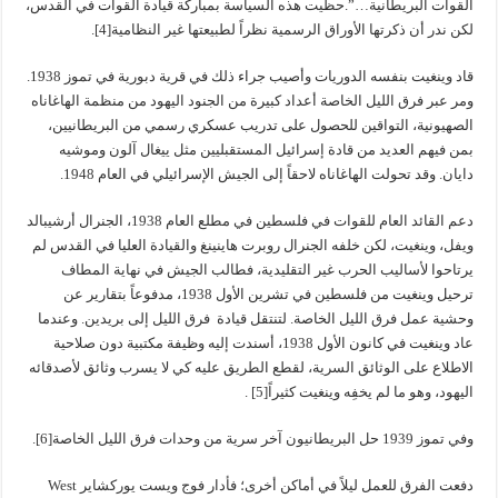
القوات البريطانية…”.حظيت هذه السياسة بمباركة قيادة القوات في القدس،
لكن ندر أن ذكرتها الأوراق الرسمية نظراً لطبيعتها غير النظامية[4].
قاد وينغيت بنفسه الدوريات وأصيب جراء ذلك في قرية دبورية في تموز 1938.
ومر عبر فرق الليل الخاصة أعداد كبيرة من الجنود اليهود من منظمة الهاغاناه
الصهيونية، التواقين للحصول على تدريب عسكري رسمي من البريطانيين،
بمن فيهم العديد من قادة إسرائيل المستقبليين مثل ييغال آلون وموشيه
دايان. وقد تحولت الهاغاناه لاحقاً إلى الجيش الإسرائيلي في العام 1948.
دعم القائد العام للقوات في فلسطين في مطلع العام 1938، الجنرال أرشيبالد
ويفل، وينغيت، لكن خلفه الجنرال روبرت هاينينغ والقيادة العليا في القدس لم
يرتاحوا لأساليب الحرب غير التقليدية، فطالب الجيش في نهاية المطاف
ترحيل وينغيت من فلسطين في تشرين الأول 1938، مدفوعاً بتقارير عن
وحشية عمل فرق الليل الخاصة. لتنتقل قيادة فرق الليل إلى بريدين. وعندما
عاد وينغيت في كانون الأول 1938، أسندت إليه وظيفة مكتبية دون صلاحية
الاطلاع على الوثائق السرية، لقطع الطريق عليه كي لا يسرب وثائق لأصدقائه
اليهود، وهو ما لم يخفِه وينغيت كثيراً[5] .
وفي تموز 1939 حل البريطانيون آخر سرية من وحدات فرق الليل الخاصة[6].
دفعت الفرق للعمل ليلاً في أماكن أخرى؛ فأدار فوج ويست يوركشاير West