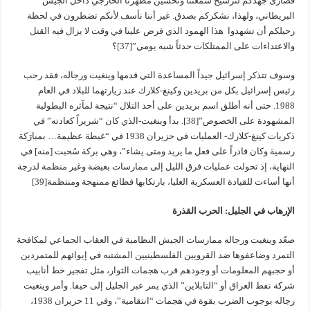
قصارى جهدكم لترسيخ سمعتنا وتحسين مظهرنا الخارجي داخل الجيش
البريطاني، ولهذا، نشكركم بصدق. غير أننا نأسف لأنكم تضطرون في لحظة
رحيلكم أن تشهدوا هذا الهمود الذي فرض علينا في وقت لا يزال فيه القتل
والاعتداءات على الممتلكات حدثاً شبه يومي”[37]؟
وسوف تتذكر إسرائيل جيداً المساعدة التي قدمها وينغيت ورجاله، فقد رحب
رئيس إسرائيل بكل من بريدين وكينغ-كلارك عند زيارتهما للبلاد في العام
1988. حتى أنه أطلق اسم بريدين على أحد التلال “نتيجة لمآثره البطولية
المشهودة على الخصوص”[38]. بدأ وينغيت-الذي كان “شريراً كعادته” في
ذكريات كينغ-كلارك- العمليات في حزيران 1938 في “غبطة عظيمة… بمبارَكة
رسمية وكان قادراً على فعل ما يريد ومتى يشاء”، وهي بركة سُحبت [منه] في
النهاية، إذ تحولت عمليات فرق الليل إلى ممارسات بغيضة وغير منظمة لدرجة
أنها أساءت للقيادة العسكرية العليا، بارتكابها فظائع ممنهجة ومنتظمة[39]
الإرهاب في الجليل: الحرب القذرة
صعّد وينغيت ورجاله ممارسات الجيش النظامية في العقاب الجماعي لمكافحة
التمرد وضاعفوها ضد القرويين الفلسطينيين المشتبه في إيوائهم للمتمردين
أو حجبهم المعلومات أو وجودهم قرب هجمات الثوار، مثل تفجير خط أنابيب
شركة نفط العراق أو “التابلاين” الذي يمر عبر الجليل إلى حيفا. وأمر وينغيت
رجاله بوجوب الضرب بقوة في هجمات “انتقامية”، وفي 11 حزيران 1938،