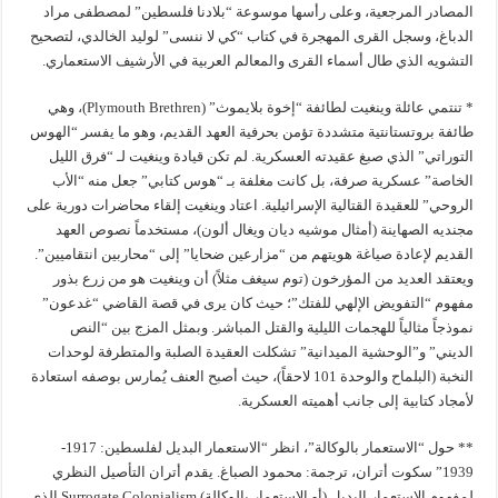
المصادر المرجعية، وعلى رأسها موسوعة “بلادنا فلسطين” لمصطفى مراد
الدباغ، وسجل القرى المهجرة في كتاب “كي لا ننسى” لوليد الخالدي، لتصحيح
التشويه الذي طال أسماء القرى والمعالم العربية في الأرشيف الاستعماري.
* تنتمي عائلة وينغيت لطائفة “إخوة بلايموث” (Plymouth Brethren)، وهي
طائفة بروتستانتية متشددة تؤمن بحرفية العهد القديم، وهو ما يفسر “الهوس
التوراتي” الذي صبغ عقيدته العسكرية. لم تكن قيادة وينغيت لـ “فرق الليل
الخاصة” عسكرية صرفة، بل كانت مغلفة بـ “هوس كتابي” جعل منه “الأب
الروحي” للعقيدة القتالية الإسرائيلية. اعتاد وينغيت إلقاء محاضرات دورية على
مجنديه الصهاينة (أمثال موشيه ديان ويغال ألون)، مستخدماً نصوص العهد
القديم لإعادة صياغة هويتهم من “مزارعين ضحايا” إلى “محاربين انتقاميين”.
ويعتقد العديد من المؤرخون (توم سيغف مثلاً) أن وينغيت هو من زرع بذور
مفهوم “التفويض الإلهي للفتك”؛ حيث كان يرى في قصة القاضي “غدعون”
نموذجاً مثالياً للهجمات الليلية والقتل المباشر. وبمثل المزج بين “النص
الديني” و”الوحشية الميدانية” تشكلت العقيدة الصلبة والمتطرفة لوحدات
النخبة (البلماح والوحدة 101 لاحقاً)، حيث أصبح العنف يُمارس بوصفه استعادة
لأمجاد كتابية إلى جانب أهميته العسكرية.
** حول “الاستعمار بالوكالة”، انظر “الاستعمار البديل لفلسطين: 1917-
1939” سكوت أتران، ترجمة: محمود الصباغ. يقدم أتران التأصيل النظري
لمفهوم الاستعمار البديل (أو الاستعمار بالوكالة) Surrogate Colonialism الذي