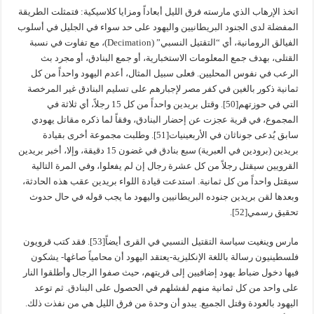
اتخذ الإرهاب الذي مارسته فرق الليل أبعاداً ومزايا كلاسيكية: فتمثلت الطريقة
المفضلة لدى الجنود البريطانيين واليهود على حد سواء في الجليل في أسلوب
الفيالق الرومانية، أي “التقتيل النسبي” (Decimation)، مع تفاوت في نسبة
القتلى، بهدف جمع المعلومات الاستخبارية، أو جمع البنادق، أو مجرد بث
الرعب في نفوس المحليين. فعلى سبيل المثال، أعدم اليهود واحداً من كل
ثمانية ذكور بالغين في كفر مصر لإجبارهم على تسليم البنادق غير المرخصة
التي في حوزتهم[50]. وقتل بريدين واحداً من كل 15 رجلاً، أي ثلاثة في
المجموع، في قرية عجزت عن إحضار البنادق، وفقاً لما ذكره مقاتل يهودي
سابق يُدعى جوناثان في الأربعينيات[51]. وطلبت مجموعة أخرى بقيادة
بريدين (برودين في العبرية) سبع بنادق في غضون 15 دقيقة، وإلا، أخبر بريدين
القرويين سيقتل رجلاً من كل عشرة رجال إن لم يفعلوا، وفي المرة التالية
سيقتل واحداً من كل ثمانية. استدعت قيادة اللواء بريدين عقب هذه الحادثة،
وبعدها لقن بريدين جنوده البريطانيين واليهود ما يجب قوله في حال حدوث
تحقيق رسمي[52].
مارس وينغيت سياسة التقتيل النسبي في القرى أيضاً[53]. فقد كتب قرويون
فلسطينيون رسالة باللغة الإنكليزية-يعتقد اليهود أن محامياً صاغها- يشكون
فيها دخول ضباط يهود إضافيين إلى قريتهم، حيث صفوا الرجال وأطلقوا النار
على واحد من كل ثمانية منهم لفشلهم في الحصول على البنادق. ثم توعد
اليهود بالعودة وقتل الجميع. يبدو أن وحدة من فرق الليل هي من نفذت ذلك.