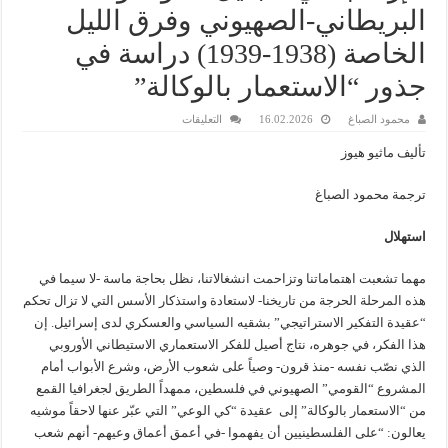
البريطاني-الصهيوني وفرق الليل
الخاصة (1938-1939) دراسة في
جذور “الاستعمار بالوكالة”
على
محمود الصباغ
16.02.2026
التعليقات
الإرهاب
في
تأليف ماثيو هيوز
الجليل:
التواطؤ
البريطاني-
ترجمة محمود الصباغ
الصهيوني
وفرق
الليل
استهلال
الخاصة
(1938-
1939)
دراسة
مهما تشعبت اهتماماتنا وتزاحمت انشغالاتنا، نظل بحاجة ماسة -لا سيما في
في
جذور
هذه المرحلة الحرجة من تاريخنا- لاستعادة واستذكار الأسس التي لا تزال تحكم
“الاستعمار
“عقيدة التفكير الاستراتيجي” بشقيه السياسي والعسكري لدى إسرائيل. إن
بالوكالة”
مغلقة
هذا الفكر، في جوهره، نتاج أصيل للفكر الاستعماري الاستيطاني الأوروبي
الذي نصّب نفسه -منذ قرون- وصياً على شعوب الأرض، وشرع الأبواب أمام
المشروع “القومي” الصهيوني في فلسطين، ممهداً الطريق لجغرافيا القمع
من “الاستعمار بالوكالة” إلى عقيدة “كي الوعي” التي عبّر عنها لاحقاً موشيه
يعالون: “على الفلسطينيين أن يفهموا -في أعمق أعماق وعيهم- أنهم شعب