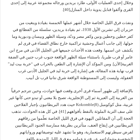
وخلال إحدى العمليات الأولى، طارد بريدين ورجاله مجموعة عربية إلى إحدى
القرى وألقوا قنابل يدوية داخل المنازل[40].
ونفذت فرق الليل الخاصة خلال أشهر عملها الخمسة بقيادة وينغيت من
حزيران إلى تشرين الأول 1938، ثم بقيادة بريدين، سلسلة من الفظائع في
كفر حطين وحطين ونين وكفر مصر ودنّة، وسيلة الظهر وبيسان ودبورية وما
حولها، إلى جانب أعمال وحشية تراكمية خارج نطاق القضاء في قرى لم
يكشف عن اسمها. وقعت هذه الأحداث جميعها في الجليل الأدنى في مرج ابن
عامر أو قرب طبريا، باستثناء سيلة الظهر الواقعة جنوب غرب جنين في الضفة
الغربية[الآن]. ومن المؤكد أن الإشارة إلى الطعن بالحراب في “خربة بيت ليد”
قرب نهاية هذه المقالة، هي إشارة إلى خربة ليد في الجليل الأدنى غرب
العفولة، وليست إلى المستوطنة الواقعة شرق نتانيا قرب تل أبيب.
بالإضافة إلى ظهور أسماء قرى أخرى وقعت فيها حوادث، وحين تترجم حرفياً
من العربية إلى العبرية ثم إلى الإنجليزية، تصبح بلا معنى أو تبدو حتى كأنها غير
عربية، مثل كوكومبل Kokomble(8) حيث هدد البريطانيون بإجبار الفلاحين
على سف التربة الملوثة بالنفط بأفواههم [41]. في كل هذه الحوادث، تذهب
الحجة إلى أن المقاتلين اليهود في فرق الليل الخاصة تعلّموا من رفاقهم
البريطانيين فن إيقاع العنف، متأثرين بطريقة ممارسة الجنود البريطانيين
لفرض سيطرتهم الاستعمارية، وهو ما تشهد عليه توصيفاتهم ورواياتهم
الشخصية وشهاداتهم عن فترة عملهم مع فرق الليل المدونة باللغة