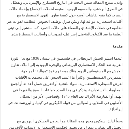
وإذن، تندرج المقالة ضمن البحث في التاريخ العسكري والإمبريالي، وتفصّل
في الطرق الوحشية والقسوة اليومية المتبعة لحملات الإخضاع وإخماد حالات
التمرد، كما تفتح نقاشات أوسع حول كيفية تعاون القوى الاستعمارية مع
أقليات استعمارية موالية لها، وتبيّن طرق توظيف الجيوش النظامية لقوات غير
نظامية في حملات الإخضاع، والقضاء على حالات التمرد. كما سنشير إلى تبني
أنظمة ما بعد الكولونيالية-مثل إسرائيل- لمنهجيات وأساليب السيطرة هذه.
مقدمة
عندما انتشر الجيش البريطاني في فلسطين في نيسان 1936 مع بدء الثورة
العربية ضد الحكم الاستعماري البريطاني والهجرة اليهودية إلى البلاد، تعاون
الجيش مع المستوطنين اليهود هناك بوصفهم قوة “موالية” لمواجهة
المتمردين الفلسطينيين. وكثيراً ما اعتمد الجيش على مجتمعات الأقليات
لفرض السيطرة الاستعمارية، سواء للتجنيد أو لتفريق شمل أعدائه أو لجمع
المعلومات الاستخبارية، ونذكر في هذا الصدد جماعات السيخ والغورخا في
الهند، أو القبارصة الأتراك بعد العام 1945، وقصاصي الأثر من السكان
الأصليين في الملايو، والموالين من قبيلة الكيكويو في كينيا، والبروتستانت في
إيرلندا[1].
وتبعاً لذلك، سيكون محور هذه المقالة هو التعاون العسكري اليهودي مع
الجيش البريطاني، بمعزل عن تجنيد الحكومة الاستعمارية الانتدابية لآلاف من