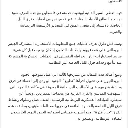
فلسطين.
فيما تغطي السير الذاتية لوينغيت خدمته في فلسطين مع هذه الفرق، سوف
نوسع هنا نطاق الأدبيات المتاحة، عبر فحص تجريبي لعمليات فرق الليل
الخاصة، بالاستناد إلى تقصي عميق في المصادر الأرشيفية البريطانية
والعبرية.
وسنناقش طرق تعرف عمليات جمع المعلومات الاستخبارية المشتركة الجيش
البريطاني على عملاء يهود وإمكانات التعاون-إذ كان وينغيت قبل كل شيء
ضابط استخبارات- إبان انخراطه التفصيلي في العمليات العسكرية المشتركة
ميدانياً مع وحدات فرق الليل الخاصة غير النظامية.
وتنبع أصالة هذه المقالة من تشريحها للآلية الي عمل بموجبها الجنود
البريطانيون على تحويل-اقرأها “تطبيع”- الجنود اليهودي إلى أعضاء في فرق
وحشية بتدريبهم على الأساليب البريطانية المعروفة في مكافحة التمرد التي
استهدفت المدنيين والقرى القريبة من هجمات المتمردين . وبعيداً عن
سيطرة القيادات العسكرية البريطانية الرسمية، اتصف عمل وسلوك ونشاط
فرق الليل الخاصة بالقسوة الفائقة في حربها ضد الفلسطينيين، وخاضت هذه
الفرق “حرباً قذرة”، وهو أسلوب عملياتي استوعبه الجنود اليهود الخاضعون
للقيادة البريطانية، وتطبعوا به.