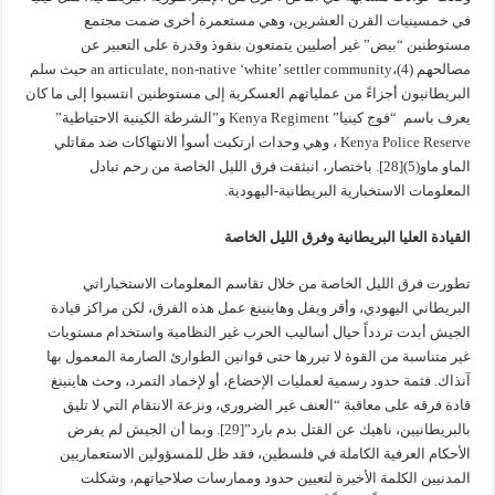
في خمسينيات القرن العشرين، وهي مستعمرة أخرى ضمت مجتمع
مستوطنين “بيض” غير أصليين يتمتعون بنفوذ وقدرة على التعبير عن
مصالحهم an articulate, non-native ‘white’ settler community،(4) حيث سلم
البريطانيون أجزاءً من عملياتهم العسكرية إلى مستوطنين انتسبوا إلى ما كان
يعرف باسم “فوج كينيا” Kenya Regiment و”الشرطة الكينية الاحتياطية”
Kenya Police Reserve ، وهي وحدات ارتكبت أسوأ الانتهاكات ضد مقاتلي
الماو ماو(5)[28]. باختصار، انبثقت فرق الليل الخاصة من رحم تبادل
المعلومات الاستخبارية البريطانية-اليهودية.
القيادة العليا البريطانية وفرق الليل الخاصة
تطورت فرق الليل الخاصة من خلال تقاسم المعلومات الاستخباراتي
البريطاني اليهودي، وأقر ويفل وهاينينغ عمل هذه الفرق، لكن مراكز قيادة
الجيش أبدت تردداً حيال أساليب الحرب غير النظامية واستخدام مستويات
غير متناسبة من القوة لا تبررها حتى قوانين الطوارئ الصارمة المعمول بها
آنذاك. فثمة حدود رسمية لعمليات الإخضاع، أو لإخماد التمرد، وحث هاينينغ
قادة فرقه على معاقبة “العنف غير الضروري، ونزعة الانتقام التي لا تليق
بالبريطانيين، ناهيك عن القتل بدم بارد”[29]. وبما أن الجيش لم يفرض
الأحكام العرفية الكاملة في فلسطين، فقد ظل للمسؤولين الاستعماريين
المدنيين الكلمة الأخيرة لتعيين حدود وممارسات صلاحياتهم، وشكلت