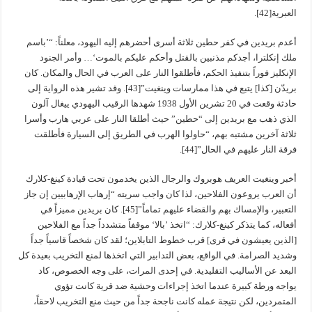
العبرية[42].
أعدم بريدين في كفر حطين ثلاثة أسرى أحضرهم إليه اليهود، معلناً: “’باسم
ملك إنكلترا، أجدكم مذنبين بالقتل وأحكم عليكم بالموت‘… وأمر الجنود
الإنكليز فوراً بتنفيذ الحكم، فأطلقوا النار على العرب في الحال والمكان. كان
بريدّن [كذا] يتبع في هذا ممارسات وينغيت”[43]. وقد تشير هذه الرواية إلى
حادثة وقعت في 20 تشرين الأول 1938 شهدها الرقيب اليهودي ييغال آلون
الذي ذهب مع بريدين إلى “حطين” حيث أطلقا النار على عربي هارب وأسرا
ثلاثة آخرين مشتبه بهم، “حاولوا الهرب في الطريق إلى السيارة فأطلقت
فرقة النار عليهم في الحال”[44].
أخبر وينغيت العريف هوبروك والرجال الذين يخدمون تحت قيادة كينغ-كلارك
أن العرب يروعون الفلاحين، لذا كان واجب سريته “إرهاب الإرهابيين إن جاز
التعبير، والإمساك بهم والقضاء عليهم تماماً”[45]. كان بريدين مميزاً في
أفعاله، كما يتذكر كينغ-كلارك: “اتخذ ’بالا‘ موقفاً متشدداً جداً مع الفلاحين
[الذين يعيشون في قرى] قرب خطوط التابلاين؛ لقد كان شخصاً قاسياً جداً
وشديد الصرامة. في الواقع، بعض التدابير التي اتخذها لمنع التخريب بعيدة كل
البعد عن الأساليب التقليدية. في إحدى المرات، على وجه الخصوص، كاد
يواجه ورطة كبيرة عندما اتخذ إجراءات وحشية ضد قرية كانت تؤوي
المتمردين، لكن نتيجة عمله كانت ناجحة جداً من حيث منع التخريب لاحقاً،