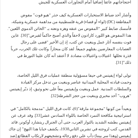
احتجاجاتهم عائقاً إضافياً أمام التجاوزات العسكرية للجيش.
وأشار أحد ضباط الاستخبارات العسكرية كيف حذر “هيو فوت” مفوض
المقاطعة (DC) (لواء أو قضاء) قرية فلسطينية من مداهمة عسكرية وشيكة،
فأمسك ضابط كبير “المفوض من عنقه وهزه ونعته بـ “الخائن الدموي اللعين”.
هذا المفوض هو اللورد كارادون لاحقاً والذي أصبح حاكماً لقبرص”[30]. عاين
فوت بنفسه آثار عمل وينغيت عن كثب، إذ إن الأخير “قضى على رجال
العصابات المعارضين بقتلهم جميعاً. لقد كان منحازاً. وكانت تلك الحرب، حرباً
قذرة تخللها اغتيالات واغتيالات مضادة. لا أعتقد أنه كان علينا التورط في
ذلك”[31].
تولى لواء إيفيتس في حيفا مسؤولية منطقة عمليات فرق الليل الخاصة،
وحمت قيادته المحلية الميدانية عناصر وينغيت من تدخل مركز القيادة
والسلطات المدنية. عمل وينغيت وإيفيتس معاً على نحو وثيق، إذ دبّر إيفيتس
“هروب” أحد مخبري وينغيت من حجز الشرطة[32].
وبعيداً من كونها “مجموعة مارقة”(6)، كانت فرق الليل “مدمجة بالكامل” في
استراتيجية مكافحة التمرد الخاصة باللواء السادس عشر[33]. وقد عرف عن
إيفيتس بطشه الشديد بالثوار العرب، حتى أن الجنرال ريتشارد أوكونر، قائد
القدس، كتب لزوجته في تشرين الثاني1938، يكشف خبايا هذا النهج” إن جاك
إيفيتس (وهذا سر بيننا) دأب على دفع رجاله وتشجيعهم لارتكاب الفظائع [ضد