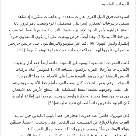
الميدانية القاسية.
استهدفت فرق الليل القرى بغارات متعددة، ومداهمات متكررة إذ شاهد
تسفي برينر-قائد عسكري إسرائيلي مستقبلي آخر- وينغيت يأمر قروي دنَة
“بفتح أفواههم وأمر الجنود الإنجليز حشوها بالتراب المشبع بالنفط المتسرب
من خط الأنابيب(10). وهنا أيضاً، حرص وينغيت على أن يكون المنفذون جنوداً
إنكليزاً، وليس اليهود”[66] .كما عثر شلومو والبريطانيون على عربيين جريحين
يحتضران، فأجروا لهما “محاكمة ميدانية حيث هما وقتلوهما كليهما”[67 ].
كانت العقوبات الجسدية اليومية غير المميتة شائعة أيضاً. فقد أذل وينغيت
الأهالي، جاعلاً رجال القرية يركضون مسافة 10-15 كيلومتراً أمام مركبات
الجيش البطيئة. ثم يأمرهم بالعودة سيراً على الأقدام بعد هذا “التمرين”
المنهك… وفي بعض الحالات، كان يصف العرب أمام خط الأنابيب، ويجبرهم
على غسل وجوههم بطبقة النفط المتشكلة على سطح الأرض بعد الانفجار،
من مزيج من نفط محترق وحجارة وأوساخ، وحين يترددوا في إطاعة أوامره،
كان الجنود حاضرين دائماً لضمان تنفيذ تعليماته[68].
كان هوبروك حاضراً عند حدوث انفجار في خط أنابيب التابلاين حين لم يبد
العرب تعاوناً للإبلاغ عن المتسبب في التفجير، فقال وينغيت: “حسناً، سنلقّن
هؤلاء الأوغاد درساً”. ويضيف هوبروك: “لذا جمعنا رجال القرية كافة.
وأخرجناهم… حيث أُحرق النفط وتكوّنت بركة كبيرة من النفط الأسود