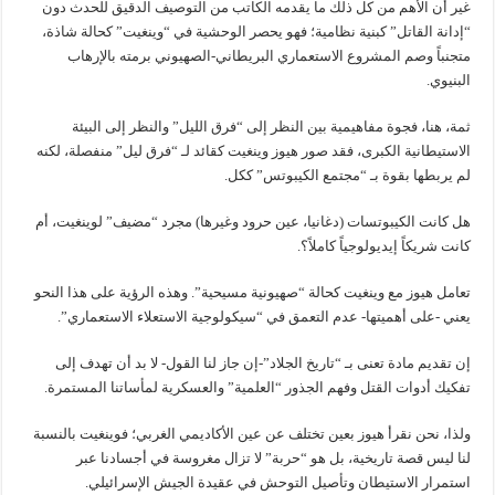
غير أن الأهم من كل ذلك ما يقدمه الكاتب من التوصيف الدقيق للحدث دون
“إدانة القاتل” كبنية نظامية؛ فهو يحصر الوحشية في “وينغيت” كحالة شاذة،
متجنباً وصم المشروع الاستعماري البريطاني-الصهيوني برمته بالإرهاب
البنيوي.
ثمة، هنا، فجوة مفاهيمية بين النظر إلى “فرق الليل” والنظر إلى البيئة
الاستيطانية الكبرى، فقد صور هيوز وينغيت كقائد لـ “فرق ليل” منفصلة، لكنه
لم يربطها بقوة بـ “مجتمع الكيبوتس” ككل.
هل كانت الكيبوتسات (دغانيا، عين حرود وغيرها) مجرد “مضيف” لوينغيت، أم
كانت شريكاً إيديولوجياً كاملاً؟.
تعامل هيوز مع وينغيت كحالة “صهيونية مسيحية”. وهذه الرؤية على هذا النحو
يعني -على أهميتها- عدم التعمق في “سيكولوجية الاستعلاء الاستعماري”.
إن تقديم مادة تعنى بـ “تاريخ الجلاد”-إن جاز لنا القول- لا بد أن تهدف إلى
تفكيك أدوات القتل وفهم الجذور “العلمية” والعسكرية لمأساتنا المستمرة.
ولذا، نحن نقرأ هيوز بعين تختلف عن عين الأكاديمي الغربي؛ فوينغيت بالنسبة
لنا ليس قصة تاريخية، بل هو “حربة” لا تزال مغروسة في أجسادنا عبر
استمرار الاستيطان وتأصيل التوحش في عقيدة الجيش الإسرائيلي.