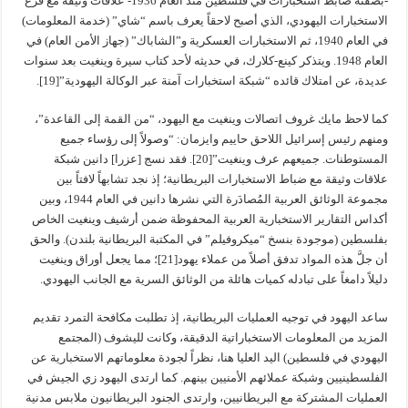
-بصفته ضابط استخبارات في فلسطين منذ العام 1936- علاقات وثيقة مع فرع
الاستخبارات اليهودي، الذي أصبح لاحقاً يعرف باسم “شاي” (خدمة المعلومات)
في العام 1940، ثم الاستخبارات العسكرية و”الشاباك” (جهاز الأمن العام) في
العام 1948. ويتذكر كينع-كلارك، في حديثه لأحد كتاب سيرة وينغيت بعد سنوات
عديدة، عن امتلاك قائده “شبكة استخبارات آمنة عبر الوكالة اليهودية”[19].
كما لاحظ مايك غروف اتصالات وينغيت مع اليهود، “من القمة إلى القاعدة”،
ومنهم رئيس إسرائيل اللاحق حاييم وايزمان: “وصولاً إلى رؤساء جميع
المستوطنات. جميعهم عرف وينغيت”[20]. فقد نسج [عزرا] دانين شبكة
علاقات وثيقة مع ضباط الاستخبارات البريطانية؛ إذ نجد تشابهاً لافتاً بين
مجموعة الوثائق العربية المُصادَرة التي نشرها دانين في العام 1944، وبين
أكداس التقارير الاستخبارية العربية المحفوظة ضمن أرشيف وينغيت الخاص
بفلسطين (موجودة بنسخ “ميكروفيلم” في المكتبة البريطانية بلندن). والحق
أن جلَّ هذه المواد تدفق أصلاً من عملاء يهود[21]؛ مما يجعل أوراق وينغيت
دليلاً دامغاً على تبادله كميات هائلة من الوثائق السرية مع الجانب اليهودي.
ساعد اليهود في توجيه العمليات البريطانية، إذ تطلبت مكافحة التمرد تقديم
المزيد من المعلومات الاستخباراتية الدقيقة، وكانت لليشوف (المجتمع
اليهودي في فلسطين) اليد العليا هنا، نظراً لجودة معلوماتهم الاستخبارية عن
الفلسطينيين وشبكة عملائهم الأمنيين بينهم. كما ارتدى اليهود زي الجيش في
العمليات المشتركة مع البريطانيين، وارتدى الجنود البريطانيون ملابس مدنية