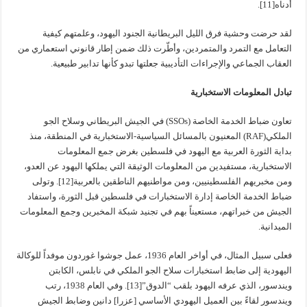
أدناه[11].
لقد حرضت وحشية فرق الليل البريطانية الجنود اليهود، وعلمتهم كيفية
التعامل مع التمرد والمتمردين، وأطّرت ذلك ضمن إطار قانوني استعماري من
العقاب الجماعي والإجراءات التأديبية جعلتها تبدو كأنها تدابير طبيعية.
تبادل المعلومات الاستخبارية
تعاون ضباط الخدمة الخاصة (SSOs) في الجيش البريطاني وسلاح الجو
الملكي(RAF) المعنيون بالمسائل السياسية-الاستخبارية في المنطقة، منذ
بداية الثورة العربية مع اليهود في فلسطين بغرض جمع المعلومات
الاستخبارية، مستفيدين من المعلومات الوثيقة التي يملكها اليهود عن العدو،
ومن مخبريهم الفلسطينيين، ومن مواطنيهم الناطقين بالعربية[12]. وتولى
ضباط الخدمة الخاصة إدارة الاستخبارات في فلسطين قبل الثورة، واستفاد
الجيش من خبراتهم، مستعيناً بهم في تجنيد شبكة المخبرين وجمع المعلومات
الميدانية.
فعلى سبيل المثال، في أواخر العام 1936، عمل جوشوا غوردون موفداً للوكالة
اليهودية إلى ضابط استخبارات سلاح الجو الملكي في نابلس، الكابتن
ويندسور، الذي عرفه اليهود بلقب “الدوق”[13]. وفي العام 1938، رتب
ويندسور لقاءً بين العميل اليهودي الأساسي [عزرا] دانين وضابط الجيش