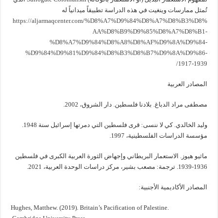
تُمثل ممارسات وينغيت في هذه الدراسة تطبيقاً ميدانياً له
https://aljarmaqcenter.com/%D8%A7%D9%84%D8%A7%D8%B3%D8%
AA%D8%B9%D9%85%D8%A7%D8%B1-
%D8%A7%D9%84%D8%A8%D8%AF%D9%8A%D9%84-
%D9%84%D9%81%D9%84%D8%B3%D8%B7%D9%8A%D9%86-
1917-1939/
المصادر العربية
مصطفى مراد الدباغ. بلادنا فلسطين. دار الشروق، 2002.
وليد الخالدي. كي لا ننسى: قرى فلسطين التي دمرتها إسرائيل سنة 1948.
مؤسسة الدراسات الفلسطينية، 1997.
ماثيو هيوز. الاستعمار البريطاني وإجهاض الثورة العربية الكبرى في فلسطين
1936-1939. ترجمة: مصعب بشير، مركز دراسات الوحدة العربية، 2021.
المصادر الأكاديمية الأجنبية:
Hughes, Matthew. (2019). Britain’s Pacification of Palestine.