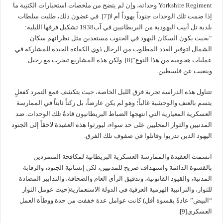
Yorkshire Regiment وحداته، وإن لم يتضح من ملخصات استخبارات الكتيبة ما
إذا ضمت تلك الوحدات جنوداً يهوداً أم لا[7]. في غضون ذلك، طلبت سلطات
بلدية تل أبيب اليهودية من البريطانيين في آب1938 تشكيل فرقها الليلية:
“بحيث يكون السكان اليهود في الجنوب مستعدين مثل نظرائهم سكان
الشمال لتوفير العدد المطلوب من الرجال ذوي الكفاءة الجيدة للمشاركة في
عمليات هجومية من هذا النوع”[8]. ولكن هذه المشاريع تبخرت مع رحيل
وينغيت عن فلسطين.
تتناول هذه الدراسة تجربة فرق الليل الخاصة، حيث يتكشف قمع التمرد كفعلٍ
يتسم بالعنف والوحشية غالباً؛ وهو لم يكن عارضاً، بل ركناً ثابتاً في الممارسة
العسكرية المعيارية التي انتهجها الضباط البريطانيون قادةُ تلك الوحدات. ضد
المدنيين والثوار المحليين على حد سواء، ليورثوا هذه العقيدة لاحقاً إلى الجنود
اليهود الذين تدربوا وقاتلوا في صفوف تلك الفرق.
اتسمت العقيدة والممارسة العسكرية البريطانية لمكافحة المتمردين
بالقسوة الدائمة واستهداف صريح للمدنيين، لكن إنسانية الجنود، والرقابة
المدنية، والقيود القانونية، وتدقيق الرأي العام والصحافة، والتدابير المضادة
للثوار، والتراتبية الهرمية العرقية في الدولة الاستعمارية(حيث عومل الثوار
“البيض” عادةً بقسوة أقل) كانت عوامل عدة خففت من حدة ووطأة العمل
العسكري[9].