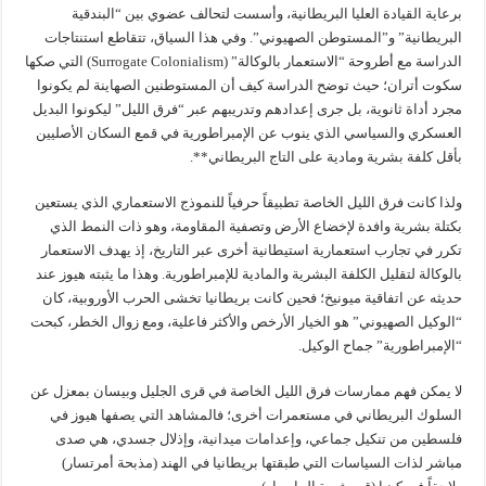
برعاية القيادة العليا البريطانية، وأسست لتحالف عضوي بين “البندقية
البريطانية” و”المستوطن الصهيوني”. وفي هذا السياق، تتقاطع استنتاجات
الدراسة مع أطروحة “الاستعمار بالوكالة” (Surrogate Colonialism) التي صكها
سكوت أتران؛ حيث توضح الدراسة كيف أن المستوطنين الصهاينة لم يكونوا
مجرد أداة ثانوية، بل جرى إعدادهم وتدريبهم عبر “فرق الليل” ليكونوا البديل
العسكري والسياسي الذي ينوب عن الإمبراطورية في قمع السكان الأصليين
بأقل كلفة بشرية ومادية على التاج البريطاني**.
ولذا كانت فرق الليل الخاصة تطبيقاً حرفياً للنموذج الاستعماري الذي يستعين
بكتلة بشرية وافدة لإخضاع الأرض وتصفية المقاومة، وهو ذات النمط الذي
تكرر في تجارب استعمارية استيطانية أخرى عبر التاريخ، إذ يهدف الاستعمار
بالوكالة لتقليل الكلفة البشرية والمادية للإمبراطورية. وهذا ما يثبته هيوز عند
حديثه عن اتفاقية ميونيخ؛ فحين كانت بريطانيا تخشى الحرب الأوروبية، كان
“الوكيل الصهيوني” هو الخيار الأرخص والأكثر فاعلية، ومع زوال الخطر، كبحت
“الإمبراطورية” جماح الوكيل.
لا يمكن فهم ممارسات فرق الليل الخاصة في قرى الجليل وبيسان بمعزل عن
السلوك البريطاني في مستعمرات أخرى؛ فالمشاهد التي يصفها هيوز في
فلسطين من تنكيل جماعي، وإعدامات ميدانية، وإذلال جسدي، هي صدى
مباشر لذات السياسات التي طبقتها بريطانيا في الهند (مذبحة أمرتسار)