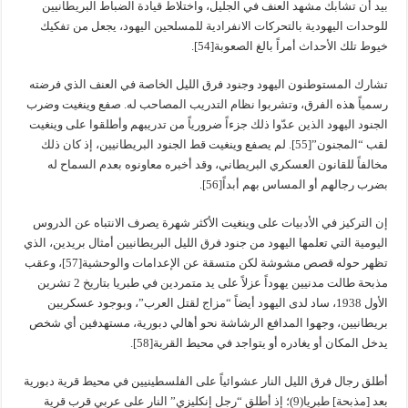
بيد أن تشابك مشهد العنف في الجليل، واختلاط قيادة الضباط البريطانيين
للوحدات اليهودية بالتحركات الانفرادية للمسلحين اليهود، يجعل من تفكيك
خيوط تلك الأحداث أمراً بالغ الصعوبة[54].
تشارك المستوطنون اليهود وجنود فرق الليل الخاصة في العنف الذي فرضته
رسمياً هذه الفرق، وتشربوا نظام التدريب المصاحب له. صفع وينغيت وضرب
الجنود اليهود الذين عدّوا ذلك جزءاً ضرورياً من تدريبهم وأطلقوا على وينغيت
لقب “المجنون”[55]. لم يصفع وينغيت قط الجنود البريطانيين، إذ كان ذلك
مخالفاً للقانون العسكري البريطاني، وقد أخبره معاونوه بعدم السماح له
بضرب رجالهم أو المساس بهم أبداً[56].
إن التركيز في الأدبيات على وينغيت الأكثر شهرة يصرف الانتباه عن الدروس
اليومية التي تعلمها اليهود من جنود فرق الليل البريطانيين أمثال بريدين، الذي
تظهر حوله قصص مشوشة لكن متسقة عن الإعدامات والوحشية[57]، وعقب
مذبحة طالت مدنيين يهوداً عزلاً على يد متمردين في طبريا بتاريخ 2 تشرين
الأول 1938، ساد لدى اليهود أيضاً “مزاج لقتل العرب”، وبوجود عسكريين
بريطانيين، وجهوا المدافع الرشاشة نحو أهالي دبورية، مستهدفين أي شخص
يدخل المكان أو يغادره أو يتواجد في محيط القرية[58].
أطلق رجال فرق الليل النار عشوائياً على الفلسطينيين في محيط قرية دبورية
بعد [مذبحة] طبريا(9)؛ إذ أطلق “رجل إنكليزي” النار على عربي قرب قرية