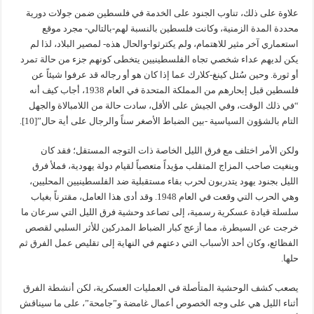
علاوة على ذلك، تناوب الجنود على الخدمة في فلسطين ضمن جولات دورية
محددة المدة الزمنية، وكانت فلسطين بالنسبة لهم-بالتالي- مجرد موقع
استعماري آخر مثير للاهتمام، ولم يكترثوا-والحال هذه- لمصير البلاد، لذا لم
يكن لديهم عداء شخصي تجاه الفلسطينيين يتخطى كونهم جزء من حالة تمرد
أو ثورة. وحين سُئل كينغ-كلارك عما إذا كان هو أو رجاله قد عرفوا شيئاً عن
فلسطين قبل إبحارهم من المملكة المتحدة في العام 1938، أجاب كيف أنه
“في ذلك الوقت، وفي الجيش على الأقل، سادت حالة من اللامبالاة والجهل
التام بالشؤون السياسية -بين الضباط الأصغر سناً والرجال على أية حال”[10].
ولكن الأمر اختلف مع فرق الليل الخاصة ذات التوجه المستقل؛ فقد كان
وينغيت صاحب المزاج المتقلب مؤيداً متعصباً لقيام دولة يهودية، فملأ فرق
الليل بجنود يهود يتدربون لحرب بقاء مستقبلية ضد الفلسطينيين المحليين،
وهي الحرب التي وقعت في العام 1948. وقد أدى هذا العامل، مقترناً بغياب
سلسلة قيادة عسكرية رسمية، إلى تصاعد وحشية فرق الليل التي سرعان ما
خرجت عن السيطرة، مما أزعج كبار الضباط المدركين للأثر السلبي لقصص
الفظائع، وكان أحد الأسباب التي دعتهم في النهاية إلى تقليص عمل الفرق ثم
حلها.
يصعب كشف الوحشية المتأصلة في العمليات العسكرية، لكن أنشطة الفرق
أثناء الليل هي على وجه الخصوص أعمال غامضة و”جامحة”، على ما سيناقش