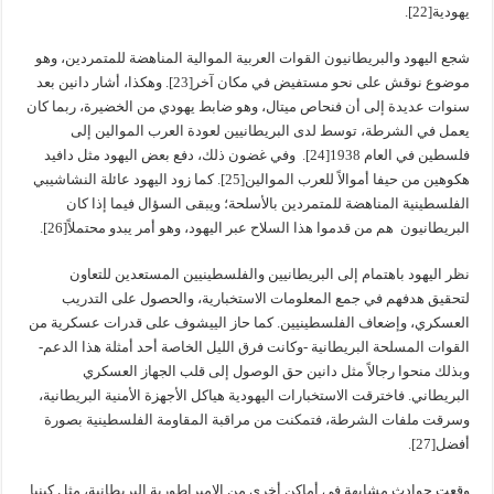
يهودية[22].
شجع اليهود والبريطانيون القوات العربية الموالية المناهضة للمتمردين، وهو
موضوع نوقش على نحو مستفيض في مكان آخر[23]. وهكذا، أشار دانين بعد
سنوات عديدة إلى أن فنحاص ميتال، وهو ضابط يهودي من الخضيرة، ربما كان
يعمل في الشرطة، توسط لدى البريطانيين لعودة العرب الموالين إلى
فلسطين في العام 1938[24]. وفي غضون ذلك، دفع بعض اليهود مثل دافيد
هكوهين من حيفا أموالاً للعرب الموالين[25]. كما زود اليهود عائلة النشاشيبي
الفلسطينية المناهضة للمتمردين بالأسلحة؛ ويبقى السؤال فيما إذا كان
البريطانيون هم من قدموا هذا السلاح عبر اليهود، وهو أمر يبدو محتملاً[26].
نظر اليهود باهتمام إلى البريطانيين والفلسطينيين المستعدين للتعاون
لتحقيق هدفهم في جمع المعلومات الاستخبارية، والحصول على التدريب
العسكري، وإضعاف الفلسطينيين. كما حاز الييشوف على قدرات عسكرية من
القوات المسلحة البريطانية -وكانت فرق الليل الخاصة أحد أمثلة هذا الدعم-
وبذلك منحوا رجالاً مثل دانين حق الوصول إلى قلب الجهاز العسكري
البريطاني. فاخترقت الاستخبارات اليهودية هياكل الأجهزة الأمنية البريطانية،
وسرقت ملفات الشرطة، فتمكنت من مراقبة المقاومة الفلسطينية بصورة
أفضل[27].
وقعت حوادث مشابهة في أماكن أخرى من الإمبراطورية البريطانية، مثل كينيا