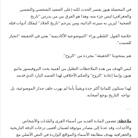
في المحصلة هيوز يفسر الحدث لكنه (على الصعيد الشخصي والنفسي
والجغرافي) ليس جزء منه. وهذا هو الفرق بين من يدرس “تاريخ
الضحية” ليزين به سيرته الذاتية، ومن يترجم “تاريخ الجلاد” ليفكك أدوات قتله.
خلاصة القول: التلطي وراء “الموضوعية الأكاديمية” يعني في الحقيقة “انحياز
للصمت”.
هم يمنحوننا “الحقيقة” مجردة من “الروح”.
ليس الهدف من هذه الملاحظات التقليل من أهمية بحث البروفيسور ماثيو
هيوز، وإنما إعادة “الروح” والحكم الأخلاقي لهذا الجسد البارد الذي قدمه.
لهذا ستكون كلماتنا أكثر حدة ويقيناً بأننا لم نهرب خلف جدار الموضوعية، بل
نواجه التاريخ بوجع أصحابه.
….
ملاحظة:
تتضمن المادة العديد من أسماء القرى والبلدات والأشخاص
والأحداث، وقد عدنا إلى مصادر موثوقة لضمان أقصى درجات الدقة التاريخية
والجغرافية بهدف مطابقة الأسماء والمواقع الواردة في النص الأصلي مع