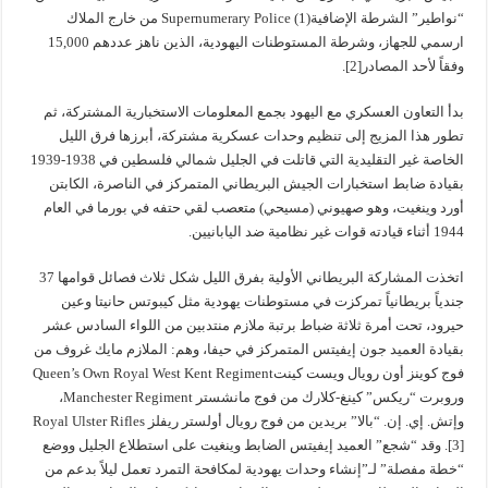
“نواطير” الشرطة الإضافيةSupernumerary Police (1) من خارج الملاك
ارسمي للجهاز، وشرطة المستوطنات اليهودية، الذين ناهز عددهم 15,000
وفقاً لأحد المصادر[2].
بدأ التعاون العسكري مع اليهود بجمع المعلومات الاستخبارية المشتركة، ثم
تطور هذا المزيج إلى تنظيم وحدات عسكرية مشتركة، أبرزها فرق الليل
الخاصة غير التقليدية التي قاتلت في الجليل شمالي فلسطين في 1938-1939
بقيادة ضابط استخبارات الجيش البريطاني المتمركز في الناصرة، الكابتن
أورد وينغيت، وهو صهيوني (مسيحي) متعصب لقي حتفه في بورما في العام
1944 أثناء قيادته قوات غير نظامية ضد اليابانيين.
اتخذت المشاركة البريطاني الأولية بفرق الليل شكل ثلاث فصائل قوامها 37
جندياً بريطانياً تمركزت في مستوطنات يهودية مثل كيبوتس حانيتا وعين
حيرود، تحت أمرة ثلاثة ضباط برتبة ملازم منتدبين من اللواء السادس عشر
بقيادة العميد جون إيفيتس المتمركز في حيفا، وهم: الملازم مايك غروف من
فوج كوينز أون رويال ويست كينتQueen’s Own Royal West Kent Regiment
وروبرت “ريكس” كينغ-كلارك من فوج مانشستر Manchester Regiment،
وإتش. إي. إن. “بالا” بريدين من فوج رويال أولستر ريفلز Royal Ulster Rifles
[3]. وقد “شجع” العميد إيفيتس الضابط وينغيت على استطلاع الجليل ووضع
“خطة مفصلة” لـ”إنشاء وحدات يهودية لمكافحة التمرد تعمل ليلاً بدعم من