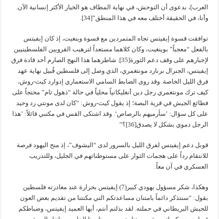
العرب]، بدعوى أن التوحش، في نهاية المطاف هو الخيار الأكثر إنسانية الآن.
وأنا، في الحقيقة أختلف معه في هذا المنطق”[34].
توافقت قسوة إيفيتس تجاه المتمردين مع قسوة وينغيت، إذ كان إيفيتس
بالفعل “معجباً” بوينغيت، وكان كلاهما مستعداً لترهيب القرويين الفلسطينيين
لإجبارهم على وقف دعم الثورة[35]. شاطرهما هذا النهج الصارم أحد قادة فرق
إيفيتس، الجنرال برنارد مونتغمري، الذي وصل إلى فلسطين قُبيل نهاية عهد
فرق الليل الخاصة. وقد روى الضابط السامي الاستعماري إدوارد كيث-روش،
كيف ترك مونتغمري رجل دين أنغليكانياً محلياً في حالة “ذهول تام” محتجاً على
فظائع الجيش في قرية البصة؛ إذ يقول كيث-روش: “كان لدى مونتي رد وحيد
على كل سؤال: ’سأرميهم بالرصاص‘. وقد اشتكى القس في مكتبي قائلاً: ’هذا
الرجل دموي بشكل لا يصدق[36]؟”
قوبل دعم إيفيتس لفرق الليل بالسرور لدى “اليشوف”، إذ منح اليهود فرصة
للانتقام رداً على هجمات الثوار على مستوطناتهم في الجليل، وللتدريب
العسكري في آن معاً.
وهكذا، شكر مسؤول يهودي كبير(7) إيفيتس بحرارة عند مغادرته فلسطين
بقول: “سنتذكر دائماً بامتنان مساعدتكم التي مكنتنا من تقديم بعض العون
للجيش البريطاني في حملته. لقد بذلتم أنتم، أيها العميد إيفيتس، وضباطكم