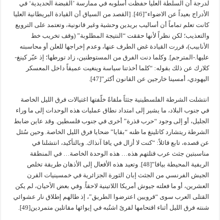
لدرجة أن السلطة العليا حفظت أسلوبه في ممارسة ’القبضة الحديدية‘ في
الأدراج بعيداً عن الاضواء”[46]. [القصد من السياق أن القيادة البريطانية العليا
كانت تعلم تماماً أن أساليب بريدين وحشية وغير قانونية، وتعتمد على الترويع
والتعذيب؛ لكن نظراً لأنها حققت “النتيجة المطلوبة” (وقف تخريب خط
الأنابيب)، قررت القيادة غض الطرف عنها، وعدم إخراجها للعلن أو محاسبته
عليها.-المترجم]. وكلما دنت الفرق من المستوطنين، زاد تورطها؛ إذ عبّر كينغ-
كلارك عن ذلك بقوله: “كلما أخذتنا سياسة وينغيت عميقاً داخل المعسكر
اليهودي، أمسينا خارجين عن القانون أكثر”[47].
انتشلت الشرطة الفلسطينية جثثاً ملقاةً خلّفتها اغتيالات فرق الليل الخاصة
في جنوب البلاد، ما يشير إلى امتداد نطاق عمليات هذه الوحدات إلى ما وراء
الجليل، أو إلى وجود “حرب قذرة” أخرى في جنوب فلسطين. وقد عاين ضابط
الشرطة ريتشارد كاتلينغ ما ظنه “بقايا” ضحايا فرق الليل الخاصة. وحين سُئل
عن قصده، تابع قائلاً: “كنت لا أزال في يافا آنذاك. وبالتأكيد، انتشلنا في
مناسبتين جثث عرب قتلتهم هذه… هذه الوحدة الخاصة… في المنطقة
الريفية المحيطة بيافا”[48]. وتعيد هذه الأفعال إلى الأذهان طريقة تخلص
الجيش الفرنسي من الجثث إبان الثورة الجزائرية في خمسينيات القرن
العشرين، أو ما فعلته جيوش أمريكا اللاتينية لاحقاً. وفي بعض الأحيان، لم يكن
القتلى العرب سوى “قرويين اعترضوا الطريق”، إذ طالهم إطلاق نار عشوائي
شنته فرق الليل أثناء اقتحامها لقرىً اشتُبه في إيوائها مقاتلين متمردين[49].