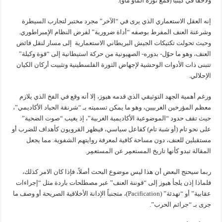
ولاحقاً في كينيا (قمع ثورة الماو ماو).
إنه العقل الاستعماري الذي يرى في “الآخر” مجرد مختبر لتجارب السيطرة
وشرعنة العنف المفرط بوصفه “أداة ضرورية” لفرض النظام الإمبراطوري.
وحيث تحولت تكتيكات الجيش البريطاني الاستعمارية إلى مسار لنقل فائض
العنف، وهو ما حوّل- بدوره- الصهيونية من حركة استيطانية إلى “قوة وكيلة”
تتبنى ذات الأدوات الوحشية لإجهاض الثورة الفلسطينية وتثبيت أركان الكيان
الإحلالي.
ورغم أهمية الجهد التوثيقي الذي قدمه هيوز، إلا أنه وقع في الفخ الذي يلازم
معظم المؤرخين الغربيين، وهو ما يمكن تسميته بـ “شرنقة الحياد الأكاديمي”،
حيث تقف حدود “الموضوعية الأكاديمية الغربية”، إذ يغيب “صوت الضحية”
على نحو تام (أو شبة تام) كفاعل سياسي، فيظهر القرويون كأهداف للضرب أو
مستقبلين للعنف، دون مساحة كافية لمعرفة روايتهم الشفوية. مما يجعل
المقالة تبدو كأنها تاريخ المستعمِر عن المستعمِر.
ربما سيحتج البعض أن هذا ليس موضوع البحث أصلاً، فإذا كان الامر كذلك،
فلماذا إذن يلجأ هيوز إلى “قوننة العنف” عبر مصطلحات باردة مثل “إجراءات
عقابية” أو “تهدئة” (Pacification)، متجنباً الإدانة الأخلاقية الصريحة أو وصف ما
جرى بـ “جرائم الحرب”.