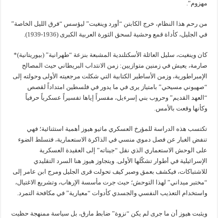
مهزوم”.
من رحم هذا النظام، خرج الكابتن “أورد وينغيت” ليؤسس “فرق الليل الخاصة”
في الجليل، كأداة قمع وحشية لسحق الثورة العربية الكبرى (1936-1939).
كان وينغيت، سليل العائلة الأسكتلندية المشبعة بنزعة “طهرانية” (بيوريتانية)*
صارمة، يعيش في زمنين متوازيين: زمن الانتداب البريطاني حيث المصالح
الإمبراطورية، وزمن الأساطير الكتابية التي شكلت مرجعيته الأولى وحولته إلى
“صهيوني مسيحي” بامتياز يرى في ما يدور في فلسطين امتداداً لقصص
“العهد القديم” وحروب بني إسرءيل، مفسراً إياها تفسيراً عسكرياً حرفياً
وكأنها وقعت بالأمس.
تكتسب هذه الدراسة للمؤرخ العسكري ماثيو هيوز أهمية استثنائية؛ فهي
تنفض الغبار عن فصل دموي منسي في الذاكرة الاستعمارية، فتسلط الضوء
على الوحش الاستعماري الذي نقل “جيناته” إلى العقيدة العسكرية
الإسرائيلية في أطوار تشكّلها الأولى. ويتجاوز هيوز هنا السرد التقليدي
للاشتباكات، فيكشف بعمق وصبر كيف تحولت قرى الجليل ومرج ابن عامر إلى
“مختبر ميداني” لهذا التوحش؛ حيث جرت مأسسة الإرهاب، وتشريع الاغتيال،
واستخدام التعذيب النفسي والجسدي كأدوات “معيارية” في مكافحة التمرد.
ويثبت هيوز أن ما جرى لم يكن “نزوة” ضابط مارق، بل سياسة ممنهجة حظيت