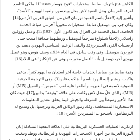
الكابتن فيتزباتريك، ضابط استخبارات “فوج هوسار Hussars الملكي التاسع
لفرقة الفرسان. وحل العقيد لاش محل ويندسور، ولقبه اليهود بـ”الأسد”،
وأشير إليه (لاحقاً) باسم العميد نورمان لاش من الفيلق العربي الأردني[14].
وكان جي. بي. دومفيل ضابط استخبارات محورياً آخر من ضباط الخدمة
الخاصة، انتقل للخدمة في العراق بعد كانون الأول 1937[15]. وعمل رؤوفين
زاسلاني (لاحقاً شيلواح) مترجماً لدومفيل، وربطتهما صداقة امتدت حتى
أربعينيات القرن العشرين(2). والتقى الزعيم السياسي اليهودي ديفيد بن
غوريون بدومفيل. وفي وقت سابق، في العام 1934، وصف هوس، وهو عميل
يهودي آخر، دومفيل بأنه “أفضل مخبر صهيوني عن الإنكليز” في البلاد[16].
وثمة ضابط من ضباط الخدمات خاصة آخر استعان به اليهود كثيراً، يدعى
هاكيت، ويشير إليه اليهود باسم أ. هاكيت-فاين(3)، وهي الترجمة الحرفية
الصوتية لاسمه في العبرية، وأطلقوا عليه لقب “خميس”، والعميل (MI5) أو
(MI6)، والذي حلّ محل لاش وكانت على علاقة “وثيقة” بدانين[17]، حيث كان
هذا الأخير وسيطاً بين الشرطة والجيش فيما يتعلق بتقدير المعلومات
الاستخبارية المستخلصة، وفك رموز الوثائق العربية وترجمها، بل وسمح له
البريطانيون باستجواب المتمردين الأسرى[18].
ارتكزت العمليات العسكرية البريطانية على العلاقة النفعية المتبادلة إبان
الثورة العربية بين أجهزة الاستخبارات اليهودية والبريطانية، ووطد وينغيت