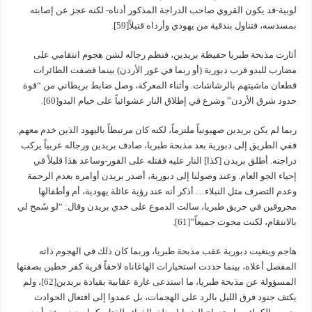
لوبية-قد يكون القروي صاحب الدراجة المذكور أدناه- لكنه عجز عن إصابته
بمسدسه، فتناول بندقية من يهودي وأرداه قتيلاً[59].
أثارت مذبحة طبريا حفيظة بريدين، فنظم رجاله لشن هجوم انتقامي على
مضارب للبدو قرب دبورية (أو ربما في غور الأردن) بينما قصفت الطائرات
قطعان ماشيتهم بالرشاشات. وأثناء المعركة، وصل ضابط بريطاني من “قوة
حدود شرق الأردن” وشرع في إطلاق النار عشوائياً على خيام البدو[60].
ربما لم يكن بريدين صهيونياً ملتزماً، لكنه كان مرتبطاً باليهود الذين خدم معهم.
ففي الطريق إلى دبورية بعد مذبحة طبريا، صادف بريدين ورجاله عربياً يركب
دراجته. أطلق بريدن [كذا] النار عليه فقتله على الفور-وساعد هذا قليلاً في
إحياء الجو العام. وعند وصولنا إلى دبورية، أصدر بريدن أوامره بعدم الرحمة
وعدم التصرف مثل النبلاء… أذكر أنه عند رؤية عائلة يهودية، أم وأطفالها
محروقين في حريق طبريا، سالت الدموع على خدي بريدن وقال: “لو سُمح لي
بالانتقام، لكنت محوت جميعاً”[61].
هاجم وينغيت دبورية عقب مذبحة طبريا، وربما كان ذلك في الهجوم ذاته
المفصل أعلاه، بينما حددت استخبارات الهاغاناه لاحقاً قرية كفر حطين بصفتها
المسؤولة عن مذبحة طبريا، ما استدعى غارة عقابية بقيادة بريدين[62]، ولم
يكتف جنود فرق الليل بالرد على الهجمات، بل عمدوا إلى افتعال الحوادث