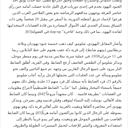
ونصب الكمائن واستدراج الضحايا وخلق الذرائع للقتل، كما حدث يوثق أحد
الجنود اليهود يخدم في إحدى دوريات فرق الليل حادثة حصلت أمامه حين رأى
عناصر الفرقة يوجهون مدافعهم الرشاشة نحو بعض الفلاحين العرب الذين
هرعوا لإخماد حريق أشعلته الدورية، ما أسفر عن مقتل 20 شخصاً. وفي ذات
السياق يستذكر الجندي كيف الأموال المصادرة من قادة العصابات لاستخدامها
لفائدة اليهود، بما في ذلك وجبة “فاخرة” slap-up في العفولة[63].
وأشار المقاتل اليهودي، شلومو، كيف ذهب خمسة جنود-يهوديان وثلاثة
بريطانيين (بينهم ضابط)- إلى قرية دنّة عقب هجوم على خط التابلاين، ربما
في 11 حزيران1938، في عملية سرية بملابس مدنية في يوم ممطر موحل،
ويذكر شلومو أن الطقس العاصف أزعج الضابط. وفي القرية، أطلق الضابط
النار ببرود على جميع الرجال الفارين من وجهه. ثم جمع الناجين والتف نحو
شلومو وسأله عن عدد الجلدات التي يحتملها الرجل برأيه. أجاب شلومو
بالرقم 25، فرد الضابط بأنه سيجلد كل فرد منهم 13 جلدة، وفعل ذلك معهم
جميعاً باستثناء المختار وطفل. كما “عذّب” الضابط فلسطينياً لانتزاع معلومات
عن العصابات “بطريقة قاسية… كان مشهداً مروعاً”[64]، وبينما كان الضابط
يجلد الأهالي، توسلت إليه النساء ليتوقف وقبلن قدميه وهن يصرخن. ويتذكر
يهودي آخر محاضرة ألقاها وينغيت بالعربية على أهالي قرية دنّة، وهو يهوي
بسوطه على الرجال الذين كانوا يتراكضون أمامه هرباً[65]، وربما كان الضابط
الغاضب من الطقس الموحل هو وينغيت، وهو أمر يبدو غريباً بالنظر إلى
استعداده المعروف والمثير للإعجاب لتحمل المسيرات الطويلة والظروف