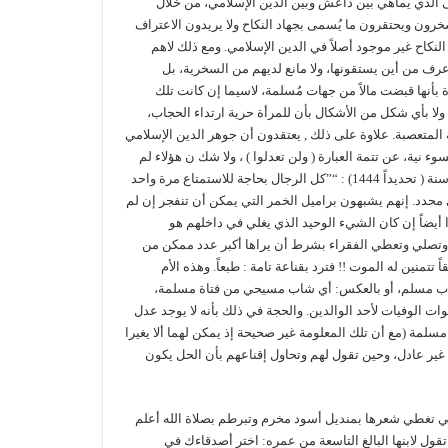
 الذي يماهي بين داعش وبين الدين الإسلامي، من خلال
ون ويحتقرون ما يُسمى بجهاد النكاح ولا يريدون الاعتراف
لنكاح غير موجود أصلاً في الدين الإسلامي. ومع ذلك لاهم
عرف من أين يستقونها، ولا مانع لديهم من السخرية، بل
أنها قبضت مالاً من جهات مُسلمة، لاسيما إن كانت تلك
ولا بأي شكل من الأشكال بأن للمرأة حرية ارتداء الحجاب،
ة المتعصبة. علاوة على ذلك , يعتقدون أن جوهر الدين الإسلامي
 نية، عن تتمة العبارة ( ولن تعدلوا ) ، ولا شك ن هؤلاء لم
يقرأوا لرسالة التي كتبها الآب تيلّو Tillot، لكلية اللاهوت في باريس قبل نحو 600 سنة ( تحديداً 1444) : “”كل الرجال بحاجة للاستمتاع مرة واحد
محدد. إنهم يشبهون براميل الخمر التي يمكن أن تنفجر إن لم
 أيضاً إن كان الشيء الوحيد الذي يغلي في داخلهم هو
 وتصلي وتعطي الفقراء بشرط أن يراها أكبر عدد ممكن من
تتمنين له الموت !! فترد بقناعة تامة : طبعاً. وهذه الأم
شاب مسلم، أو بالعكس: أي شاب مسيحي من فتاة مسلمة،
وات الوفيات لأحد الوالدين. والحجة في ذلك بأنه لا يوجد عدل
سلمة (مع أن تلك المعلومة غير صحيحة إذ يمكن لهما ألا يغيرا
 غير عادل، وحين تقول لهم وتحاول إقناعهم بأن الحل يكون
ي تغطي شعرها بمنديل أسود مخرم وتبرطم بصلاة الله أعلم
تقول لابنها البالغ التاسعة من عمره: اختر أصدقاءك في