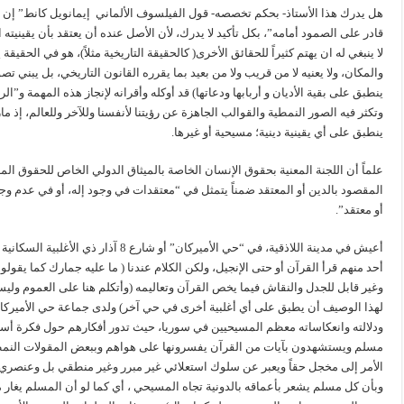
هل يدرك هذا الأستاذ- بحكم تخصصه- قول الفيلسوف الألماني إيمانويل كانط” إن 
قادر على الصمود أمامه”، بكل تأكيد لا يدرك، لأن الأصل عنده أن يعتقد بأن يقينيته ا
لا ينبغي له ان يهتم كثيراً للحقائق الأخرى( كالحقيقة التاريخية مثلاً)، هو في الحقيق
والمكان، ولا يعنيه لا من قريب ولا من بعيد بما يقرره القانون التاريخي، بل يبني تص
ينطبق على بقية الأديان و أربابها ودعاتها) قد أوكله وأقرانه لإنجاز هذه المهمة و”ا
وتكثر فيه الصور النمطية والقوالب الجاهزة عن رؤيتنا لأنفسنا وللآخر وللعالم، إذ ما
ينطبق على أي يقينية دينية؛ مسيحية أو غيرها.
المقصود بالدين أو المعتقد ضمناً يتمثل في “معتقدات في وجود إله، أو في عدم 
أو معتقد”.
أعيش في مدينة اللاذقية، في “حي الأميركا
أحد منهم قرأ القرآن أو حتى الإنجيل، ولكن الكلام عندنا ( ما عليه جمارك كما يقو
وغير قابل للجدل والنقاش فيما يخص القرآن وتعاليمه (وأتكلم هنا على العموم ولي
لهذا الوصيف أن يطبق على أي أغلبية أخرى في حي آخر) ولدى جماعة حي الأميركا
ودلالته وانعكاساته معظم المسيحيين في سوريا، حيث تدور أفكارهم حول فكرة أساس
مسلم ويستشهدون بآيات من القرآن يفسرونها على هواهم وببعض المقولات النمطية
الأمر إلى مخجل حقاً ويعبر عن سلوك استعلائي غير مبرر وغير منطقي بل وعنصري
وبأن كل مسلم يشعر بأعماقه بالدونية تجاه المسيحي ، أي كما لو أن المسلم يغار 