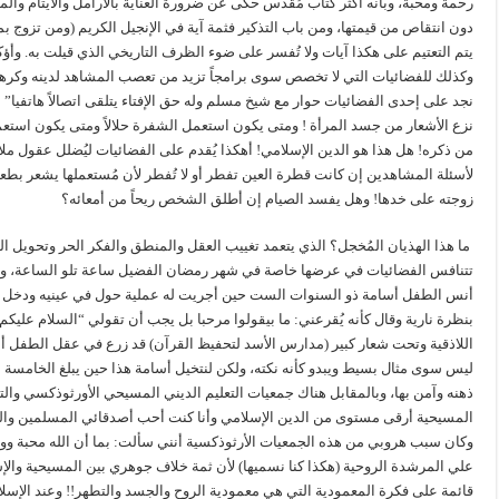
رحمة ومحبة، وبأنه أكثر كتاب مُقدس حكى عن ضرورة العناية بالأرامل والأيتام والم
دون انتقاص من قيمتها، ومن باب التذكير فثمة آية في الإنجيل الكريم (ومن تزوج بم
يتم التعتيم على هكذا آيات ولا تُفسر على ضوء الظرف التاريخي الذي قيلت به. وأ
وكذلك للفضائيات التي لا تخصص سوى برامجاً تزيد من تعصب المشاهد لدينه وكرهه للد
نجد على إحدى الفضائيات حوار مع شيخ مسلم وله حق الإفتاء يتلقى اتصالاً هاتفيا” 
نزع الأشعار من جسد المرأة ! ومتى يكون استعمل الشفرة حلالاً ومتى يكون استعما
من ذكره! هل هذا هو الدين الإسلامي! أهكذا يُقدم على الفضائيات ليُضلل عقول مل
لأسئلة المشاهدين إن كانت قطرة العين تفطر أو لا تُفطر لأن مُستعملها يشعر بطع
زوجته على خدها! وهل يفسد الصيام إن أطلق الشخص ريحاً من أمعائه؟
ما هذا الهذيان المُخجل؟ الذي يتعمد تغييب العقل والمنطق والفكر الحر وتحوي
تتنافس الفضائيات في عرضها خاصة في شهر رمضان الفضيل ساعة تلو الساعة، وما أ
أنس الطفل أسامة ذو السنوات الست حين أجريت له عملية حول في عينيه ودخل عي
بنظرة نارية وقال كأنه يُقرعني: ما بيقولوا مرحبا بل يجب أن تقولي “السلام علي
اللاذقية وتحت شعار كبير (مدارس الأسد لتحفيظ القرآن) قد زرع في عقل الطفل أن ك
ليس سوى مثال بسيط ويبدو كأنه نكته، ولكن لنتخيل أسامة هذا حين يبلغ الخام
ذهنه وآمن بها، وبالمقابل هناك جمعيات التعليم الديني المسيحي الأورثوذكسي والتي
المسيحية أرقى مستوى من الدين الإسلامي وأنا كنت أحب أصدقائي المسلمين وال
وكان سبب هروبي من هذه الجمعيات الأرثوذكسية أنني سألت: بما أن الله محبة وواح
علي المرشدة الروحية (هكذا كنا نسميها) لأن ثمة خلاف جوهري بين المسيحية والإس
قائمة على فكرة المعمودية التي هي معمودية الروح والجسد والتطهر!! وعند الإسلام 