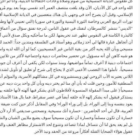
كل طقوس الديانة المسيحية من صوم وصلاة وعادات احتفالاتنا الدينية، وأنا لم أ
الله واحد في كل الأديان، الآن وقد بلغت منتصف العمر أجد نفسي يوماً بعد يوم م
الإسلامي، وقبل أن يصرخ أحد في وجهي بأن هناك متعصبين في الديانة الإسلامية أق
ثورات الربيع العربي وخاصة الثورة اليمنية والثورة في سوريا (التي تعنيني لأنها 
“الديني” تنتشر كالسرطان، لتفتك في عقول الناس، لدرجة تفتق سؤال من أعماق أ
كالبذرة الكامنة في النفوس تظهر عند تحريضها. لكن ما سأحكيه وبكل صدق لأنني أؤم
أن أتجاهل عبارة قالها لي أحد زملائي وهو أستاذ في الفلسفة ومتدين جداً: الحمد لل
مسيحي وبأن الله يحبه أكثر من بقية الناس غير المسيحيين، كما لو أن الله لديه و
هو شبه كاهن أي أنه مسؤول عن تحضير محاضرات دينية واجتماعية لأكثر من ثلاثين أ
اجتماعات دينية لا أعرف تماماً مواضيعها، ومنذ سنوات لكن يكفي أن أعرف أن جوهر
مسيحياً، تأملوا هذا التعصب الأعمى الذي لا يحتاج إلى شرح أو تعليق أو تأويل لشد
اللاتي يعتبرنه الأب الروحي لهن ويستشيرونه في كل مشاكلهم الأسرية، والمؤلم أن
المنطقية للأمور، وحين قلت له بأن أي منا لم يختر دينه وبأن كل واحد يرث دينه عن عا
مسيحياً ( على مبدأ المقولة المنسوبة لأفلاطون الذي يشكر فيها آلهته لأنها خلقته يونا
يستذكر فيقول أنه يشكر إلهه لأنه خلقه أيضاً في عصر سقراط، فما بال هذا الأستاذ 
يعود بنفسه وبنا إلى الوراء، بل إلى وراء الوراء! وفي المقابل أذكر حين كنت ضيفة
العربية، قال لي أحد الحاضرين : خسارة أنك مسيحية. ونصحتني صديقتي ألا أرد لأن
خسارة أن تكون مسلماً وخسارة أن تكون مسيحياً سوف يضيع ملايين الشبان والشا
بل لم يعد يحق لنا أن نتساءل لماذا تتصاعد وتتنوع لحد الاشمئزاز مظاهر العنف وا
عقول هؤلاء الضحايا القتلة أفكاراً مروعة من الحقد ونبذ الآخر.