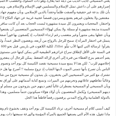
يعني المسيحي جايب الديب من ديله كما يقال)، وهو ذات السلوك والتعصب الأعمى
إصرارهم على أن داعش تمثل الإسلام والمسلمين فهي الإسلام والإسلام هي.. ويسخر
بأن تلك بدعة غير حقيقية وألصقت ظلماً وحقداً بالدين الإسلامي. وبأن مفهوم جهاد ا
مقتنعين ولا يجعلون غيرهم يقتنع ويسردون قصصاً عجيبة غريبة عن جهاد النكاح لا أ
واحتقار، المحجبات ويعتبرون كل سيدة مشهورة لبست الحجاب بعد أن كانت سافرة ب
السيدة مذيعة مشهورة أو ممثلة. ولا يمكن لهؤلاء المسيحيين المتعصبين أن يقتنعوا 
وبأن عقلها يبقى متنوراً وغير متعصب رغم ارتداء الحجاب، إذ يُلصقون بها فوراً صف
يتمثل في احتقار المرأة إذ سمح للرجل بالزواج من أربعه، ويغضون النظر عمداً، ولسوء
في السنة على الأقل لإطلاق سراح غرائزهم الطبيعية التي يمكن كبتها حتى مستوى 
يقم أحدهم بنزع الغطاء من فترة إلى أخرى لإزالة الضغط. يمكن للرجال أن ينفجروا
إخلاصهم للرب”. لكن هذا لا يمنع سيدة مسيحية تقصد الكنيسة كل يوم أحد وتصوم
الناس بأن تصرح بأنها تتمنى الموت لابنها الشاب إذ تزوج مسلمة !! أصرخ بها هل حقاً 
تشترك مع كثير من المسيحيين الين يحتقرون، بل ينبذون أي مسيحية تتزوج من 
وغالباً تقاطعهم عائلاتهم وتحرمهم من الميراث، وتمنع كتابة أسمائهم على أوراق نع
وبأن المسيحي أو المسيحية يضطران غالباً لتغير دينهم حين يتزوجون من مسلم أو م
دينهم المسيحي). ويُكمل المتعصبون بأن أولاد هؤلاء سيكونون حتماً مسلمين، وهذا
بالدولة العلمانية والزواج المدني يرفضون رفضاً قاطعاً هذا الحل.
كيف أنسى كلام أم مسيحية أخرى، ترتاد الكنيسة كل يوم أحد وتقف بخشوع تام وه
ماذا تقول، هذه الأم التي يصنفها الجميع بالمرأة المؤمنة والورعة سمعتها ذات يوم 