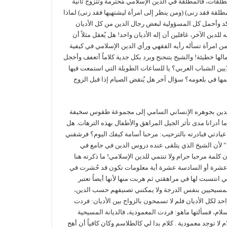
طلقات، فالمطلقة في الدين الإسلامي مُحترمة وتتزوج ثانية
طلقة فقد زنى) (ومن ينظر إلى امرأة ليشتهيها فقد زنى) لماذا
ؤكد وأحمل كل المسؤولية لبعض رجال الدين من كل الأديان
ين الآخر، غافلين أن إله الأديان واحد! هل يُعقل مثلاً أن
من امرأة تسأله رأيه الفقهي ورأي الدين الإسلامي في كيفية
لها خطيئة! والشيح يتنحنح ويرد بكل جدية كلاماً أتعفف وأخجل
ايين الشباب العربي؟ يا للساعات الطويلة التي استمعت فيها
مها في بلعومه؟ سؤال آخر هل يُنقض الصيام إذا قبل الزوج
ل الدين بجوهره الإنساني السامي إلى مجموعة طقوس سخيفة
درانا مدى تأثر الجيل المراهق والأطفال بهذه الترهات. هل
ادتي فبادرته بالترحيب: مرحبا أسامة كيفك اليوم؟ فرشقني
كم” لأن الشيخ الذي يتلقى عنده دروس الدين في جامع في
لمة مرحبا حرام ولا تنتمي للدين الإسلامي! ما ذكرته هنا
سة عشرة أو السادسة عشرة أية معلومات تكون قد حُشرت في
 انتسبت لها في مراهقتي ثم هربت منها لأنها أيضاً تعتبر
مسيحيين بنفس الدرجة ولا يمكنني تصنيفهم حسب الدين،
د لكل الأديان فلم لا تسمحون بالزواج بين الأديان: فردت
لام، فسألتها ماهو: فردت المعمودية، فالديانة المسيحية
لا توجد معمودية . كلام بدا لي كالطلاسم وكان كافياً أن أهج