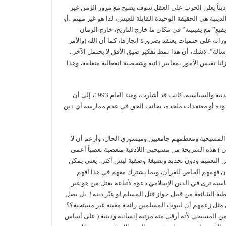
ديناً يعلن الحرب على العقل سوف يصبح مع مرور الزمن غير
لدينية هي الحقيقة الوحيدة القابلة للعيش، لذا هو غير مهتم ،أو
ة يقبع” مع يقينيته” في مكان ما خارج التاريخ، خارج الزمان
وراته على حتميات يعتقد بضرورة انجازها، كما أن الله (والأمر
لرسالة”. لاشك، أن هذا نمط تفكير ضيق الأفق لا يحتمل الآخر..
زلنا نقيس الأمور بمعايير ذاتية وشخصية انفعالية منغلقة، وهذا
علماً أن اللجنة المعنية بحقوق الإنسان الخاصة بالميثاق الدولي الخاص للحقوق المدنية والسياسية، كانت قد أشارت، ومنذ العام 1993، إلى أن
وجوده أو معتقدات ملحدة، بجانب الحق في عدم ممارسة أي دين
ن” أو شارع 8 آذار ذي الأغلبية السكانية المسيحية ومعظمهم جامعيين وميسوري الحال، وأزعم أن لا
لون ) هذه الشريحة من مسيحيي اللاذقية متعصبة تعصباً أعمى
س التعميم ودون تحديد وبصيغة وصفية ليس أكثر.. يعني يمكن
ن فهمهم الخاص للقرآن، وبما يشترك معهم في هذا افهم
ية ترى في الدين الإسلامي دعوة لأتباعه بقتل من هو غير
 الشائعة من قبيل جواز قتل المسلم لو غيّر دينه ! بل يصل
 مثل زعمهم أن لبيوت المسلمين رائحة معينة غير مستحبة؟؟
من المسيحي لأنه أرقى منه مرتبة إنسانية ودينية ( على أساس