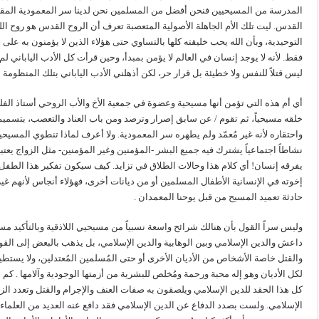
المدرسة من المسيحيين فنحن أفضل من المسلمين نحن لدينا سر المعمودية المقدس 
القدس. ليت تلك الأم الجاهلة الأصولية المتعصبة تعرف أن الروح القدس هو روح الله.
التوحيدية، وبأن الله يحب خليقته كلها بالتساوي حتى هؤلاء الذين لا يؤمنون به عل
فقط. لأنه لا يوجد إنسان في العالم لا يؤمن بمبدأ، وحين قرأت كل الأدب الياباني لم
ليس قتلاً للنفس ولا خطيئة بل قرار حر، لكن أذهلني الأدب الياباني بتلك المنظومة الأخ
أي أم هذه التي تؤمن أنها مسيحية وعضوة في جمعية الأخ والأب الروحي أستاذ الفلسف
خلقه مسيحياً، ثم تقوم / عن سابق إصرار وترصد ومن باب العناد والتعصب، بتسميم ع
واحتقاره لأنه غير مُعمّد ولم يطهره سر المعمودية. ولا أعرف لماذا تنطوي المسيحية
نشاطاً اجتماعياً يشترك فيه جميع البشر -المؤمنين وغير المؤمنين- مثل الزواج يعتبر 
يفرقه إنسان! أي كلام هذا وحالات الطلاق في تزايد. كيف سيكون تفكير هذا الطف
إخوته في الإنسانية الأطفال المسلمين أو من ديانات أخرى، فهؤلاء أنجاس لأنهم غي
حادثة تعميد المسيح من قبل يوحنا المعمدان .
وليس سراً القول بأن هنالك شرائح واسعة نسبياً من مسيحيي اللاذقية وبالتأكيد مس
داعش والدين الإسلامي وبين الوهابية والدين الإسلامي، بل يذهب بالبعض إلى القو
والقتل خاصة الأشخاص من الأديان الأخرى أو حتى المُسلمين المُعتدلين، ولا يستطي
لكل الأديان وهو إله محبة ورحمة ومُخلص للبشرية من أزمتها الوجودية وآلامها . 
كل هذا الحقد للدين الإسلامي ويلصقون به صفات العنف والإجرام والقتل وتعدد ال
الإسلامي. ولست بصدد الدفاع عن الدين الإسلامي فقد دافع عنه العديد من العلماء 