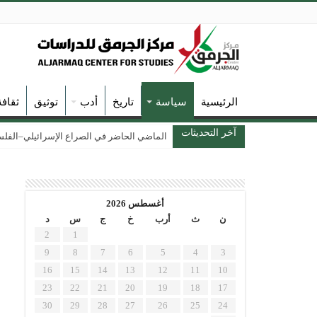
الرئيسية
سياسة
تاريخ
أدب
توثيق
ثقاف
آخر التحديثات
الماضي الحاضر في الصراع الإسرائيلي–الفلسطين
أغسطس 2026
ن
ث
أرب
خ
ج
س
د
2
1
9
8
7
6
5
4
3
16
15
14
13
12
11
10
23
22
21
20
19
18
17
30
29
28
27
26
25
24