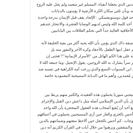
الذي يجعلنا أنقياء، المسلم غير متعمد ولم يحل عليه الروح
 وبأن ثلثي سكان الكرة الأرضية لا يؤمنون بالديانات
ى حد قول دوستويفسكي : الإلحاد يقف قبل الإيمان بدرجة واحدة
 أجد كلمة الله وليس لديهم الوصايا العشرة، والانتحار عندهم
لاقية العالية جداً التي تحكم العلاقات بين اليابانيين .
ة ذاك الذي يؤمن بأن الله يحبه أكثر من بقية الخليقة لأنه
قل ابنها الطفل بالأحقاد وكره الآخر والنفور منه بل
 على هذا الكم الهائل من “الأسرار الإيمانية”!! فحتى إن
سراً يشارك به الله الزوجين، يقول الإنجيل: وما جمعه الله لا
ل ابن السنوات التسع والذي زرعت أمه الكراهية في نفسه ضد
ر مُعمدين، وأهم ما في الديانة المسيحية المعمودية خاصة
يحيي سوريا يحملون هذه العقيدة، والكثير منهم يربط بين
ل بأن الدين الإسلامي أصله مثل داعش دين القتل والإجرام
ع أحد أن يُقنع أصحاب هذه العقول المتحجرة بأن الله واحد
كم أحس بالخزي والعار حين أرى المسيحيين يحملون في أعماقهم
زوجات . كم أحس بالخجل حين ألاحظ متعتهم وشماتتهم بالدين
والمثقفين وبرهنوا من خلال آيات في القرآن الكريم أنه دين