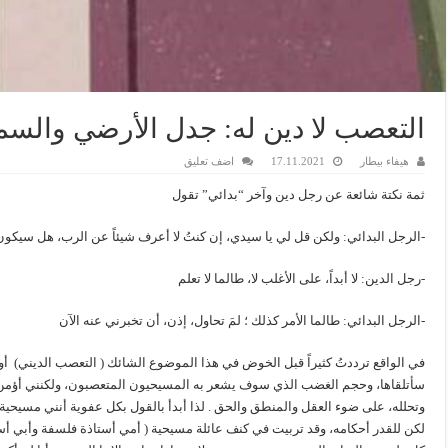
التعصب لا دين له: جدل الأرضي والس
هيفاء بيطار
17.11.2021
اضف تعليق
ثمة نكتة شائعة عن رجل دين وآخر “بدائي” تقول
-الرجل البدائي: ولكن قل لي يا سيدي، إن كنتُ لا أعرف شيئاً عن الرب، هل سيكو
-رجل الدين: لا أبداً، على الأغلب لا، طالما لا تعلم
-الرجل البدائي: طالما الأمر كذلك ؛ لمَ تحاول، إذن، أن تخبرني عنه الآن
في الواقع ترددتُ كثيراً قبل الخوض في هذا الموضوع الشائك ( التعصب الديني) أو 
سأتلقاها، وحجم الغضب الذي سوف يشعر به المسيحيون المتعصبون، ولكنني أؤمن أ
وتحلله، على ضوء العقل والمنطق والحق . لذا أبدأ بالقول بكل عفوية أنني مسيحية ب
لكن للقدر أحكامه، وقد تربيت في كنف عائلة مسيحية ( أمي أستاذة فلسفة وأبي أستا