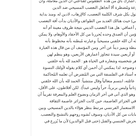
كن أشارك بأي من هذه الطقوس لقناعتي أن الدين معاملة، وأن
ُروعة ومُضطرة ألا أتجاهل التعصب المسيحي ضد الدين
ول بكل شرف الكلمة التعصب، كالإرهاب، لادين له. ومنذ بداية
وطني) حيث هنالك العديد من الطوائف والأديان بدأت آفة التعصب
عماقي: هل هذا التعصب الديني نتيجة ظروف معينة أم أنه
ن أن الصدق وحده يُحررنا من كل الأحقاد والأوهام، ولا يمكن
ه أن الله خلقني مسيحياً. وعبارته مُبطنه بأنه محظوظ بأنه
اسطة ويميز ديناً عن آخر. ومن المؤسف أن من قال هذه العبارة
و أربعين سيدة تتجاوز أعمارهن الأربعين، وهو ينظم لهن
 شخصيته وشعاره في الحياة هو : الحمد لله بأنه خلقني
ة وضوحه. لذا يمكنني أن أخمن أي كلام يقوله لأولئك النسوة
ه أستاذ في الفلسفة التي من المُفترض أن تعلمه المُحاكمة
ئلته، ابتسم متعالياً وقال منتشياً: الحمد لله بأن الله خلقني
نياً وليس بربرياً، حراً وليس عبداً).. لكن أفلاطون، على الأقل،
وهو الذي أتى في آخر الزمان ونضوج العلم والمعرفة تقريباً أن
 في الجزائر العاصمة، حين كانت الجزائر عاصمة الثقافة
 الاستعمار الفرنسي مرتبط بنظر هؤلاء بالدين المسيحي. وبين
بات من كل الأديان، وسوف تُشوه روحهم بالتشنج والتعصب.
لتحرش الجنسي والقتل (حتى قتل الوالدين) لأن ما يُزرع في