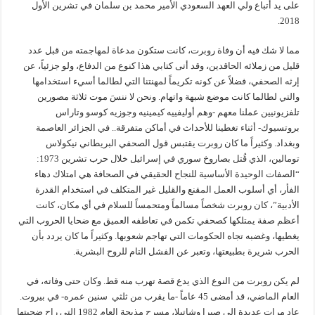
على يد أتباع ولي العهد السعودي الأمير محمد بن سلمان في تشرين الأول
2018.
مما لا شك فيه أن وفاة روبرت، كانت ستكون مدعاة لمهاجمته من قبل عدد
قليل من زملائه الحاقدين، وقد أتى كتابي هذا كنوع من الدفاع، ولو جزئياً، عن
إرثه الصحفي، فضلاً عن كونه تكريماً لمهنتنا التي لطالما أسيء استخدامها
والتي لطالما كانت موضع شبهة واتهام. ونحن لا ننسَ موت ثلاثة مصورين
تلفزيونيين عملنا معهم -وهم أوليفييه كيمينيه وجوزيه كوسو وتاراس
بروتسيوك- أثناء تغطينا للأحداث في أماكن متفرقة.. في الجزائر العاصمة
وبغداد. وكثيراً ما كان روبرت يقتبس قول الصحفي البريطاني نيكولاس
تومالين، الذي قُتل بصاروخ سوري في إسرائيل خلال حرب تشرين 1973:
“الصفات الوحيدة الأساسية للنجاح الحقيقي في الصحافة هي امتلاك دهاء
الفأر، أي أسلوب العمل المقنع والقليل غير المتكلف في استخدام القدرة
الأدبية”، كان روبرت شخصاً مسالماً ومتحمساً للسلام في أي مكان، كانت
أعظم صفة يمتلكها كصحفي تكمن في تعاطفه العميق مع ضحايا الحروب التي
يغطيها، وغضبه تجاه الحكومات التي تهاجم شعوبها. وكثيراً ما كان يردد بأن
الحرب شريرة بطبيعتها، وتعبر عن الفشل التام للروح البشرية.
لم يكن روبرت من النوع الذي يدع قصة تهرب منه قط. وكان حتى وفاته، في
العام الماضي، قد أمضى 45 عاماً -ما يقرب من ثلثي سنين عمره- في بيروت.
عاد مرات عديدة إلى صبرا وشاتيلا، مسرح مذبحة العام 1982 التي راح ضحيتها