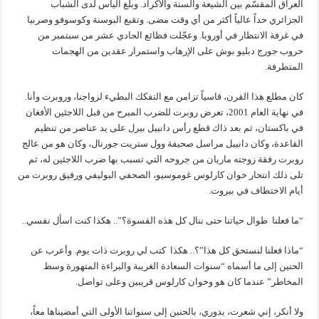
العراق المقسّم بين الشيعة والسنة والأكراد. وبلغ اليأس لدى الشباب
الجزائري حداً عالياً أكثر من أي وقت مضى. وتقبع البوسنة وكوسوفو وصربيا
في غرفة الانتظار في أوروبا. وعجّلت فظائع الحادي عشر من سبتمبر من
حروب جورج دبليو بوش على الإرهاب واستمرار عقدين من الهجمات
المتطرفة.
كان مطلع هذا القرن، قاسياً تزامن مع التفكك البطيء لزواجنا، وروبرت وأنا.
في نهاية العام 2001، تعرض روبرت للضرب المبرح من قبل اللاجئين الأفغان
في باكستان، ثم بعد ذاك قطع رأس دانييل بيرل على يد عناصر من تنظيم
القاعدة، وكان دانييل مراسل صحيفة وول ستريت جورنال، وكان هو من عالج
روبرت رفقة زوجته ماريان من جروحه التي تسبب بها ضرب اللاجئين له، ثم
تلى ذلك انتحار خوان كارلوس غوموسيو، الصحفي البوليفي ورفيق روبرت من
أيام الاختطاف في بيروت.
“ما فعلنا طوال حياتنا حتى ننال كل هذه القسوة؟”.. هكذا كنت اسأل نفسي..
“ماذا فعلنا لنستحق كل هذا”؟.. هكذا كتب لي روبرت ذات يوم. وأعرب عن
الحنين إلى ما أسماه “سنوات السعادة الغريبة والبراءة المتهورة وسط
المخاطر” عندما كان هو وخوان كارلوس قريبين وعلى تواصل.
ولا أنكر، إني شعرت، بدوري، بالحنين إلى سنواتنا الأولى التي أمضيناها معاً،