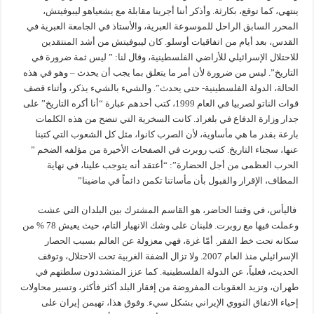
ينتهي، كما توقع، بكارثة. وأذكر أننا أجرينا مقابلة مع يشعياهو ليبوفيتش،
المحرر السابق الراحل للموسوعة العبرية، والأستاذ في الجامعة العبرية في
القدس، بعد أيام من اتفاقيات أوسلو. كان ليبوفيتش من أشد المنتقدين
للاحتلال الإسرائيلي للأراضي الفلسطينية، وقال لنا: ” ليس ثمة ضرورة في
التاريخ”. ليس من ضرورة لأن أمر ما يتعلق بما يجب أن يحدث – وهو في هذه
الحالة، الدولة الفلسطينية- حتى يحدث”. والشيء بالشيء يذكر، وأثناء قصف
قوات الناتو لصربيا في العام 1999، كتب أحدهم عبارة “أنا أكره التاريخ” على
جدار وزارة الدفاع في بلغراد. كانت السخرية التي تنضح من هذه الكلمات
بارعة بقدر ما هي مأساوية، لأن الصرب كانوا، مثل كل الشعوب التي كتبنا
عنها، سجناء التاريخ. كتب روبرت في الصفحات الأخيرة من مؤلفه الضخم ”
الحرب العظمى من أجل الحضارة”: “أعتقد أنه يتوجب علينا، في نهاية
المطاف، الإقرار والقبول بأن مأساتنا تكمن دائماً في ماضينا”
فاليأس، في وقتنا الحاضر، هو القاسم المشترك بين البلدان التي عشت
وعملت فيها مع روبرت. فلبنان على وشك الانهيار التام، حيث يعيش 78 % من
سكانه تحت خط الفقر. أمّا غزة، فهي معزولة عن العالم بسبب الحصار
الإسرائيلي منذ العام 2007. ولا تزال الضفة الغربية تحت الاحتلال، وتوقف
الحديث، فعلياً، عن الدولة الفلسطينية. كما عزز المتشددون سلطتهم في
طهران، وتزيد العقوبات المفروضة من إفقار البلد أكثر فأكثر، وتسير محاولات
إحياء الاتفاق النووي الإيراني بشكل سيء. وفوق هذا، تهيمن إيران على