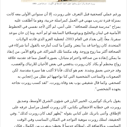
ورغم عملي كصحفية قبل التعرف على روبرت، إلا أن سنواتي الأولى معه كانت
بمنزلة فترة تدريب مهني في العمل كمراسلة حربية، وهو ما أطلقت عليه
بمزاح “مدرسة فيسك للصحافة”. على أنني، لم أكن لأجد نفسي في الخطوط
الأمامية في لبنان والخليج ويوغوسلافيا السابقة لو لم أحبه. وما إن حان موعد
سفرنا، معاً، إلى بغداد في العام 2003، لتغطية الغزو الذي قادته الولايات
المتحدة، كان زواجنا قد بدأ يتعثر. وكثيراً ما كنت أمازحه بالقول أننا شركاء في
الصحافة أكثر منا زوج وزوجة. وقد مكنتنا تلك الشراكة، في واقع الأمر، من إنقاذ
ما يمكن إنقاذه من صداقة واحترام متبادل، بصورة أفضل مما قد تقدمه علاقة
زواج محطم أو يكاد. كان روبرت يدفعني في بعض الأحيان للارتباك والغضب،
وقد جرحني بعمق وشدة. نعم هو كذلك، فأنا لا أكتب هنا سيرة مقدسة. لكن
الصعوبات والمتاعب الشخصية التي كنا نواجهها لم تقلل من إعجابي به
كصحفي. وكما قال شقيقي بوب بعد وفاة روبرت، “لقد كسب روبرت نجاحه
يجهده الشخصي”.
يقول باتريك كوكبيرن، الخبير البارز في شؤون الشرق الأوسط، وصديق
روبرت، في خطابه الاحتفالي بكتابي، كان روبرت أفضل مراسل عرفه على
الإطلاق. وأثنى باتريك على كتابي بقوله “يُظهر كيف كان روبرت كذلك”. وفي
الحقيقة، امتلك روبرت موهبة التواجد في المكان المناسب وفي الوقت
المناسب. وبالإضافة إلى امتلاكه حدساً لا يخطئ ويقرب من الكمال، فكان