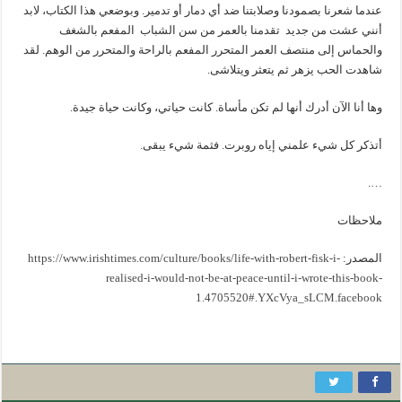
عندما شعرنا بصمودنا وصلابتنا ضد أي دمار أو تدمير. وبوضعي هذا الكتاب، لابد
أنني عشت من جديد تقدمنا بالعمر من سن الشباب المفعم بالشغف
والحماس إلى منتصف العمر المتحرر المفعم بالراحة والمتحرر من الوهم. لقد
شاهدت الحب يزهر ثم يتعثر ويتلاشى.
وها أنا الآن أدرك أنها لم تكن مأساة. كانت حياتي، وكانت حياة جيدة.
أتذكر كل شيء علمني إياه روبرت. فثمة شيء يبقى.
….
ملاحظات
المصدر:
https://www.irishtimes.com/culture/books/life-with-robert-fisk-i-
realised-i-would-not-be-at-peace-until-i-wrote-this-book-
1.4705520#.YXcVya_sLCM.facebook