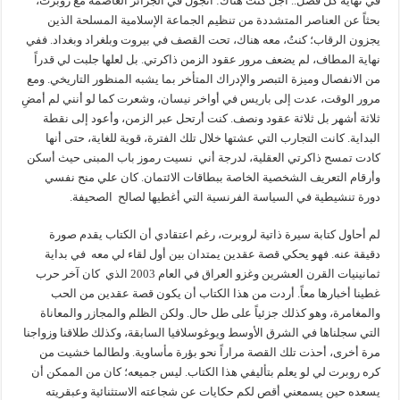
في نهاية كل فصل.. أجل كنت هناك: أتجول في الجزائر العاصمة مع روبرت،
بحثاً عن العناصر المتشددة من تنظيم الجماعة الإسلامية المسلحة الذين
يجزون الرقاب؛ كنتُ، معه هناك، تحت القصف في بيروت وبلغراد وبغداد. ففي
نهاية المطاف، لم يضعف مرور عقود الزمن ذاكرتي. بل لعلها جلبت لي قدراً
من الانفصال وميزة التبصر والإدراك المتأخر بما يشبه المنظور التاريخي. ومع
مرور الوقت، عدت إلى باريس في أواخر نيسان، وشعرت كما لو أنني لم أمضِ
ثلاثة أشهر بل ثلاثة عقود ونصف. كنت أرتحل عبر الزمن، وأعود إلى نقطة
البداية. كانت التجارب التي عشتها خلال تلك الفترة، قوية للغاية، حتى أنها
كادت تمسح ذاكرتي العقلية، لدرجة أني نسيت رموز باب المبنى حيث أسكن
وأرقام التعريف الشخصية الخاصة ببطاقات الائتمان. كان علي منح نفسي
دورة تنشيطية في السياسة الفرنسية التي أغطيها لصالح الصحيفة.
لم أحاول كتابة سيرة ذاتية لروبرت، رغم اعتقادي أن الكتاب يقدم صورة
دقيقة عنه. فهو يحكي قصة عقدين يمتدان بين أول لقاء لي معه في بداية
ثمانينيات القرن العشرين وغزو العراق في العام 2003 الذي كان آخر حرب
غطينا أخبارها معاً. أردت من هذا الكتاب أن يكون قصة عقدين من الحب
والمغامرة، وهو كذلك جزئياً على طل حال. ولكن الظلم والمجازر والمعاناة
التي سجلناها في الشرق الأوسط ويوغوسلافيا السابقة، وكذلك طلاقنا وزواجنا
مرة أخرى، أحذت تلك القصة مراراً نحو بؤرة مأساوية. ولطالما خشيت من
كره روبرت لي لو يعلم بتأليفي هذا الكتاب. ليس جميعه؛ كان من الممكن أن
يسعده حين يسمعني أقص لكم حكايات عن شجاعته الاستثنائية وعبقريته