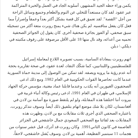
يكمن وراء حظه الجيد المشهور، أسلوبه الجاد في العمل والخبرة المتراكمة
عبر عقود. لقد كان مستعداً للتخلي عن النوم والطعام وجميع وسائل الراحة
من أجل “القصة”. لقد تعمق في كل قصة بشكل أكثر بعداً وعمقاً وإصراراً مما
فعل كان يفعل منافسيه. لم يكن هناك شيء يمنح روبرت متعة أكثر من تسجيله
سبق صحفي، أو الفوز بجائزة صحفية أخرى. كان يقول إن الجوائز الصحفية
تحميه من أعدائه، وقد نال منها 18 على الأقل مرصوفة على رفوف مكتبته في
ديلكي \ دبلن.
اتهم روبرت بمعاداة السامية، بسبب تصويره اللاذع لمعاملة إسرائيل
للفلسطينيين واللبنانيين، كما شكّك النقاد، لعدة عقود، في صحة تقاريره بحجة
أنه عدم رؤية ما يرويه ويصفه. لقد تمكن من الوصول إلى مدينة حماة السورية
عندما كانت تحاصرها القوات الحكومية في العام 1982. ومع ذلك ادعى
الصحفيون الغيورين أنه يكذب. وعندما قابلنا عماد مغنية، مؤسس حركة الجهاد
الإسلامي، في طهران في العام 1991، ادعى رئيس وكالة أنباء غربية في
بيروت أننا اختلقنا هذه المقابلة، ولو لم يلتقط صورة مع أسامة بن لادن في
أفغانستان، لكان بلا شك موضع اتهام بتلفيق ذلك أيضاً. وسوف نتذكر روبرت،
باعتباره الصحفي الذي أجرى ثلاث مقابلات مع بن لادن، وظهرت هذه
المقابلات بعد لقائنا مع الصحفي السعودي جمال خاشقجي في الجزائر
العاصمة في كانون الثاني1991. وكان روبرت قد أدرك، قبل عشر سنوات من
هجمات 11 سبتمبر الفظيعة، أهمية بن لادن. وسوف يُقتل خاشقجي، لاحقاً،