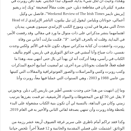
وهكذا، وحيث أن لكل شيء بداية، فسوف تبدأ حكايتي بُعيدَ دفن روبرت في
مقبرة كيلترنان في مقاطعة دبلن، حين بعثت مقالاً لصحيفة “ويك إند ريفيو
إيريش تايمز Weekend Review of The Irish Times”، فاتصل بي وكيل
أعمالي، جوناثان ويليامز، ليقول إن نيل بيلتون، الناشر الإيرلندي لـ Head of
Zeus التي مقرها في لندن، وموزع الكتب الإيرلندي سيمون هيس، يبديان
اهتمامهما بنشر مذكراتي على ذات منوال ما ورد في مقالي. وقد رفضت الأمر،
في البداية، وقلت له بالحرف الواحد: “لا”. فكنت مازلت أعاني من وفاة
روبرت، واعتقدت أن كتابة مذكراتي سوف تكون غاية في الألم. ولكني وجدت
نفسي، ذات صباح وأنا أمشي في حدائق التويلري في باريس، أقوم بتأليف
الكتاب في رأسي، وهنا أدركت أنه لن يهدأ لي بال حتى أنتهي منه، وهذا ما
فعلته فعلاً، فاتصلت بجوناثان مرة أخرى، ثم أمضيت أسابيع أجمع المذكرات
وكتب روبرت وكتبي والمراسلات والصور الفوتوغرافية والمقالات التي كتبتها
بين عامي 1988 و 2003 ، وهي السنوات التي عملنا فيها معاً، روبرت وأنا.
وما إن انتهيت من هذا حتى وجدت نفسي أطير من باريس إلى دبلن وبحوزتي
لا يقل عن 50 كغ من المحفوظات والمواد الأرشيفية، ثم قمت بفرزها بترتيب
زمني. وكان من البداهة، بالنسبة لي أن تكون بنية الكتاب مشغولة على البدء
بلحظة وفاة روبرت وأن تنتهي بصدفة لقائي الثاني والأخير به في العام 2019.
وكذا فقد تراكم أمام ناظري على سرير غرفة الضيوف أربعة عشر رزمة من
الوثائق: اشتملت على فصلي المقدمة والخاتمة و 12 فصلاً آخراً تلخص حياتنا