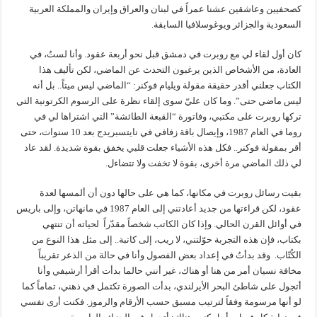
كصحفيين وعاشقين عشنا عمراً في لبنان والعراق وإيران والمملكة العربية
السعودية والجزائر ويوغوسلافيا السابقة.
كان أول لقاء لي مع روبرت في دمشق قبل نحو أربعة عقود. وأنا لستُ، في
العادة، من الأشخاص الذين يرغبون التحدث عن الماضي، لكن تأليف هذا
الكتاب جعلني أقدر حقيقة مقولة ويليام فوكنر: “الماضي ليس ميتاً.. بل أنه
ليس ماضي حتى”. وما كان عليّ سوى إلقاء نظرة على الرسوم الكرتونية التي
تركها روبرت على مكتبي، وفاتورة “القبعة الطائشة” التي اشتراها لي في
روما في العام 1987، وإيصال باقة زفافي في نايتسبريدج بعد 10 سنوات، حتى
أقر بمقولة فوكنر.. فكل هذه الأشياء جعلت قلبي يخفق بقوة شديدة. لقد عاد
لي ذلك الماضي مرة أخرى، بقوة لا تخفت ولا تتضاءل.
بقيت رسائل روبرت في مكانها، كما هي على حالها دون أن ألمسها لعدة
عقود، لكن قراءتها من جديد أعادتني إلى العام 1987 في مانهاتن، وإلى باريس
في أوائل القرن الحالي. وإذا كان الكاتب شخصاً مقدّراً لحياته أن تنتهي
بكتاب، فإن هذه التجربة حوّلتني، لا ريب، إلى كاتبة.. إلى مثل هذا النوع من
الكُتّاب. وقد بدأتُ في إعداد بعض الفصول وأنا في حالة من الذعر تقريباً
مخافة نسيان أمر من هنا أو هناك، غير أنني حالما بدأت أقرأ أرشيفي وأنا
أتجول على شاطئ البحر الأيرلندي، بدأت الصورة تكتمل في ذهني، تماماً كما
لو أنها مرسومة وفقاً لترتيب مسبق حسب الأرقام والرموز. فكنت أرى نفسي