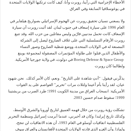
الأخطاء الإجرامية التي رأينا، روبرت وأنا، كيف كانت ترتكبها الولايات المتحدة
في يوغوسلافيا السابقة وفي العراق.
ولا يسعني نسيان تحقيق روبرت عن الهجوم الإسرائيلي بصواريخ هيلفاير في
العام 1996 على سيارة إسعاف في جنوب لبنان. لقد أثبت روبرت أن سيارة
الإسعاف كانت تحمل مدنيين فارّين وليس مقاتلين من حزب الله. وقد تتبع
روبرت الأرقام التسلسلية التي على غلاف الصاروخ ليصل إلى الشركة
المصنعة له في الولايات المتحدة، ووضع شظية الصاروخ وصور النساء
والأطفال الذين قتلوا على طاولة المؤتمرات المصقولة لمجموعة بوينغ
Boeing Defense & Space Group في دولوث، في ولاية جورجيا الأمريكية.
ولطالما كان روبرت
يذكّرني فيقول: “أنتِ شاهدة على التاريخ”. ونعم، كان الأمر كذلك، نحن شهود
عيان، لقد رأينا بأم أعيننا ولثلاث مرات “تحرير” العواصم على يد القوات
الأمريكية: انسحاب العراق من مدينة الكويت 1991؛ طرد الصرب من بريشتينا
1999؛ سقوط صدام حسين 2003.
تشكلت رؤية روبرت من خلال فهمه العميق لتاريخ أوروبا والشرق الأوسط،
وكذلك تاريخ إيرلندا. وكان قد أخبرني، عندما أبرمت إسرائيل ومنظمة التحرير
الفلسطينية اتفاقيات أوسلو في العام 1993، أن هذه الاتفاقيات لن تنجح،
ولماذا. وأن الغزو الذي قادته الولايات المتحدة لأفغانستان والعراق سوف