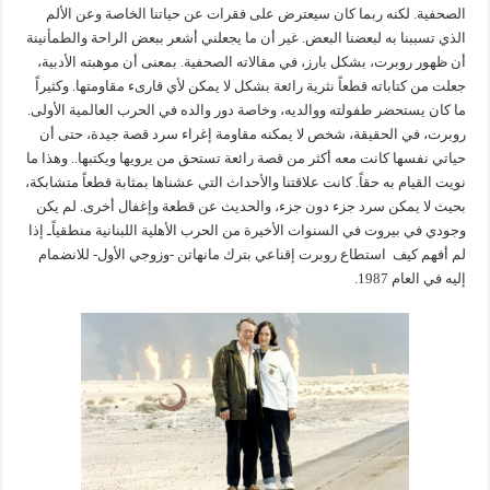
الصحفية. لكنه ربما كان سيعترض على فقرات عن حياتنا الخاصة وعن الألم
الذي تسببنا به لبعضنا البعض. غير أن ما يجعلني أشعر ببعض الراحة والطمأنينة
أن ظهور روبرت، بشكل بارز، في مقالاته الصحفية. بمعنى أن موهبته الأدبية،
جعلت من كتاباته قطعاً نثرية رائعة بشكل لا يمكن لأي قارىء مقاومتها. وكثيراً
ما كان يستحضر طفولته ووالديه، وخاصة دور والده في الحرب العالمية الأولى.
روبرت، في الحقيقة، شخص لا يمكنه مقاومة إغراء سرد قصة جيدة، حتى أن
حياتي نفسها كانت معه أكثر من قصة رائعة تستحق من يرويها ويكتبها.. وهذا ما
نويت القيام به حقاً. كانت علاقتنا والأحداث التي عشناها بمثابة قطعاً متشابكة،
بحيث لا يمكن سرد جزء دون جزء، والحديث عن قطعة وإغفال أخرى. لم يكن
وجودي في بيروت في السنوات الأخيرة من الحرب الأهلية اللبنانية منطقياًـ إذا
لم أفهم كيف استطاع روبرت إقناعي بترك مانهاتن -وزوجي الأول- للانضمام
إليه في العام 1987.