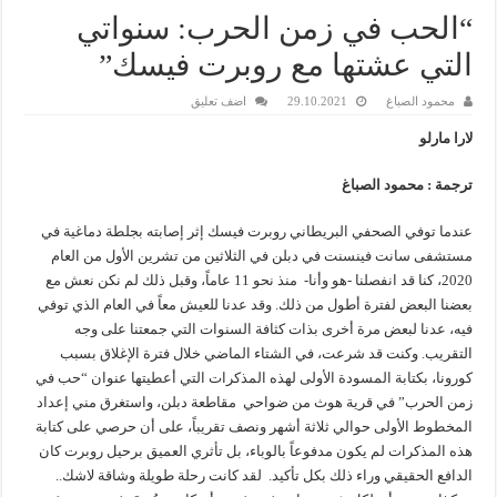
“الحب في زمن الحرب: سنواتي
التي عشتها مع روبرت فيسك”
محمود الصباغ
29.10.2021
اضف تعليق
لارا مارلو
ترجمة : محمود الصباغ
عندما توفي الصحفي البريطاني روبرت فيسك إثر إصابته بجلطة دماغية في
مستشفى سانت فينسنت في دبلن في الثلاثين من تشرين الأول من العام
2020، كنا قد انفصلنا -هو وأنا- منذ نحو 11 عاماً، وقبل ذلك لم نكن نعش مع
بعضنا البعض لفترة أطول من ذلك. وقد عدنا للعيش معاً في العام الذي توفي
فيه، عدنا لبعض مرة أخرى بذات كثافة السنوات التي جمعتنا على وجه
التقريب. وكنت قد شرعت، في الشتاء الماضي خلال فترة الإغلاق بسبب
كورونا، بكتابة المسودة الأولى لهذه المذكرات التي أعطيتها عنوان “حب في
زمن الحرب” في قرية هوث من ضواحي مقاطعة دبلن، واستغرق مني إعداد
المخطوط الأولى حوالي ثلاثة أشهر ونصف تقريباً، على أن حرصي على كتابة
هذه المذكرات لم يكون مدفوعاً بالوباء، بل تأثري العميق برحيل روبرت كان
الدافع الحقيقي وراء ذلك بكل تأكيد. لقد كانت رحلة طويلة وشاقة لاشك..