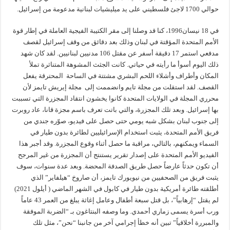
حوالي 1700 لاجئ فلسطيني على يد ميليشيات لبنانية مدعومة من إسرائيل.
في 18 نيسان1996، كنا قد وصلنا إلى مقر الكتيبة الفيجية العاملة في إطار قوة
الأمم المتحدة المؤقتة في لبنان وذلك بعد دقائق من وقف إسرائيل لقصف
مدفعي استمر 17 دقيقة أسفر عن مقتل 106 مدنيين لبنانيين. لقد كان شهد
ذلك اليوم أسوأ ما رأيته في حياتي. كانت الجثث المشوهة المتناثرة تملأ
المكان وأطراف وأشلاء اللحم البشري مشتتة في الساحة المحترقة يفعل
القصف. لقد استقلت من مجلة تايم وانضممت إلى مجلة إيريش تايمز لأن
محرري المجلة في الولايات المتحدة كانوا يخشون انتقاد المجزرة التي تسببت
بها إسرائيل. وبعد تلك المجزرة، والتي باتت تعرف باسم مجزة قانا، عاد روبرت
إلى جنوب لبنان بشكل شبه يومي حتى حصل على فيديو، صوّره جندي من
فريق الأمم المتحدة، يثبت استخدام الإسرائيليين لطائرة بدون طيار في
السماء ويمكنهم، بالتالي، مراقبة ما حصل أثناء وقوع المجزرة. وقد أجبر هذا
الفيديو الأمم المتحدة على إصدار تقرير يستنتج أن المجزرة من غير المرجح
أن تكون حدثاً عارضاً حصل طريق الصدفة المحضة. وبعد عدة سنوات، سوف
يثبت فريق من الصحفيين من نيويورك تايمز، أن صاروخ “هيلفاير” الذي
أطلقته طائرة أمريكية بدون طيار في كابول في الشهر الماضي ( أيلول 2021)
لم يقتل “إرهابياً”، بل قتل سبعة أطفال وعامل إغاثة يبلغ من العمر 43 عاماً
ورب أسرة يسمى زماري أحمدي. وما وصفه البنتاغون بـ “الضربة الموفقة
والمبررة أخلاقياً” تبين أنه خطأ إجرامي آخر من جانبنا “نحن”، مثل تلك