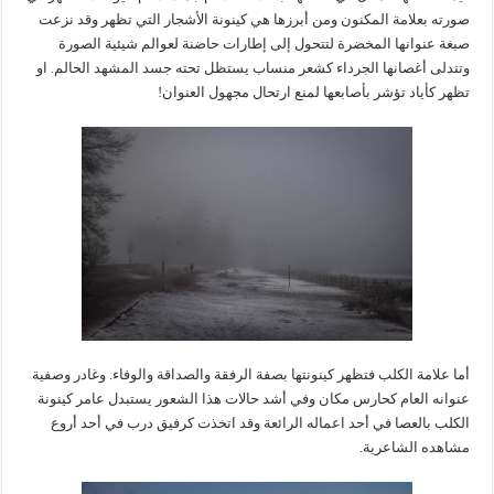
صورته بعلامة المكنون ومن أبرزها هي كينونة الأشجار التي تظهر وقد نزعت
صبغة عنوانها المخضرة لتتحول إلى إطارات حاضنة لعوالم شيئية الصورة
وتتدلى أغصانها الجرداء كشعر منساب يستظل تحته جسد المشهد الحالم. او
تظهر كأياد تؤشر بأصابعها لمنع ارتحال مجهول العنوان!
أما علامة الكلب فتظهر كينونتها بصفة الرفقة والصداقة والوفاء. وغادر وصفية
عنوانه العام كحارس مكان وفي أشد حالات هذا الشعور يستبدل عامر كينونة
الكلب بالعصا في أحد اعماله الرائعة وقد اتخذت كرفيق درب في أحد أروع
مشاهده الشاعرية.