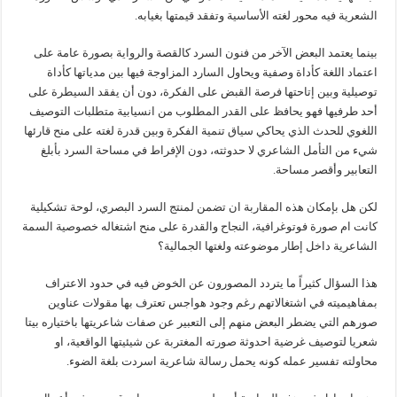
الشعرية فيه محور لغته الأساسية وتفقد قيمتها بغيابه.
بينما يعتمد البعض الآخر من فنون السرد كالقصة والرواية بصورة عامة على
اعتماد اللغة كأداة وصفية ويحاول السارد المزاوجة فيها بين مدياتها كأداة
توصيلية وبين إتاحتها فرصة القبض على الفكرة، دون أن يفقد السيطرة على
أحد طرفيها فهو يحافظ على القدر المطلوب من انسيابية متطلبات التوصيف
اللغوي للحدث الذي يحاكي سياق تنمية الفكرة وبين قدرة لغته على منح قارئها
شيء من التأمل الشاعري لا حدوثته، دون الإفراط في مساحة السرد بأبلغ
التعابير وأقصر مساحة.
لكن هل بإمكان هذه المقاربة ان تضمن لمنتج السرد البصري، لوحة تشكيلية
كانت ام صورة فوتوغرافية، النجاح والقدرة على منح اشتغاله خصوصية السمة
الشاعرية داخل إطار موضوعته ولغتها الجمالية؟
هذا السؤال كثيراً ما يتردد المصورون عن الخوض فيه في حدود الاعتراف
بمفاهيميته في اشتغالاتهم رغم وجود هواجس تعترف بها مقولات عناوين
صورهم التي يضطر البعض منهم إلى التعبير عن صفات شاعريتها باختياره بيتا
شعريا لتوصيف غرضية احدوثة صورته المغتربة عن شيئيتها الواقعية، او
محاولته تفسير عمله كونه يحمل رسالة شاعرية اسردت بلغة الضوء.