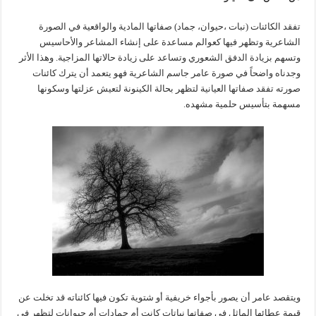
تفقد الكائنات (نبات ،حيوان، جماد) صفاتها المادية والواقعية في الصورة
الشاعرية وتظهر فيها كعوالم مساعدة على إنشاء المشاعر والأحاسيس
وتسهم بزيادة الدفق الشعوري وتساعد على زيادة حالاتها المزاجية. وهذا الأثر
وجدناه واضحاً في صورة عامر جاسم الشاعرية فهو يتعمد أن يترك كائنات
صورته تفقد صفاتها العيانية لتظهر بحالة الكينونة لتعيش عزلتها وسكونها
مسهمة بتأسيس حلمية مشهده.
ويتقصد عامر أن يصور بأجواء خريفية أو شتوية تكون فيها كائناته قد تخلت عن
قيمة عطائها الماثل في صفاتها نباتات كانت أم جمادات أم حيوانات لتظهر في