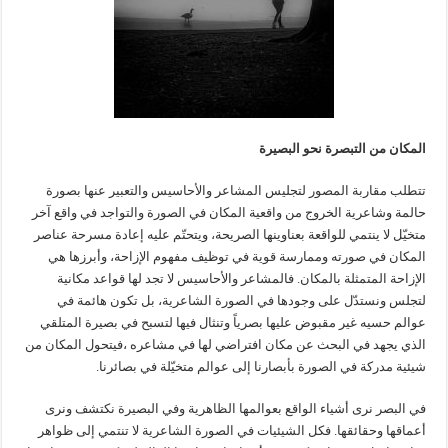
المكان من التبصرة نحو البصيرة
تتطلب مقاربة المصور لتجليس المشاعر والأحاسيس والتعبير عنها بصورة
حالمة وشاعرية الخروج من واقعية المكان في الصورة والتواجد في واقع آخر
متخيّل لا ينتمي للواقعة بعناوينها الصريحة، ويتحتّم عليه إعادة مسرحة عناصر
المكان في صورته وممارسة قوية في توظيف مفهوم الإزاحة، وأبرزها هي
الإزاحة المتمثلة بالمكان. فالمشاعر والأحاسيس لا تجد لها قواعد مكانية
لتجلس ونستدّل على وجودها في الصورة الشاعرية، بل تكون هائمة في
عوالم حسيه غير مقبوض عليها بصرياً وتنثال فيها لتسبح في بصيرة المتلقي
الذي يجهد في البحث عن مكان افتراضي لها في مشاعره ،فيتحول المكان من
شيئية مدركة في الصورة بأبصارنا إلى عوالم متخيّلة في بصائرنا.
في البصر نرى أشياء الواقع بعوالمها الظاهرية وفي البصيرة نكتشف ونرى
أعماقها وحقائقها. فكل الشيئيات في الصورة الشاعرية لا تنتمي إلى ظواهر