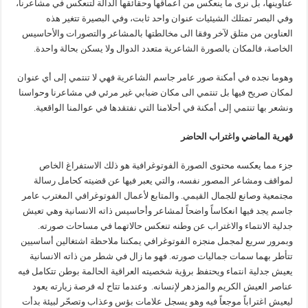
عناوينها، بل نرى ما ينعكس من أعماقها وحقائقها الدالة لتنعكس في مشاعرنا،
وفي البصر تمتلك الشيئيات عنوان واحد ثابت، وفي البصيرة تتغير هذه
العناوين من متلق لآخر وفقا الى مخالطتها بالمشاعر والتصورات والأحاسيس
الخاصة، فالمكان بالصورة الشاعرية متعدد الدوال ولا يسكن بحالة واحدة.
وهوما نجده في أمكنة صور عامر جاسم الشاعرية فهي لا تنتمي إلى أي عنوان
لمكان صريح فيها بل تنتمي الى مكان ضبابي غير مرئي في مشاعرنا وحواسنا
ونشعر بها تنتمي إلى أمكنة في أحلامنا التي نفتقدها في عوالمنا الواقعية.
قهرية الماضي واغتراب الحاضر
جزء مما يعكسه محتوى الصورة الفوتوغرافية هو ذلك الاستفراغ الخاص
لمواقف ومشاعر المصور نفسه، والتي يعبر فيها عن قضيته كحامل رسالة
مجتمعية وصانع للجمال القيمي. والمتابع لأعمال الفوتوغرافي المغترب عامر
جاسم يجد فيها انعكاساً واضحاً لمشاعر وأحاسيس ذاته الانسانية وهي تعيش
جدلية الانتماء والاغتراب عن وطنه تنعكس حالاتهما في مساحات صورته.
وبمرور سريع لمجمل منجزه الفوتوغرافي يمكننا ملاحظة اشتغالين أساسيين
تتأطر بهما سمات جماليات صورته. فهو ما زال في شطر من ذاته الانسانية
يعيش جدلية انتماء ويحتفظ برؤية شخصيته العراقية الحالمة بوطن تتكامل فيه
عناصر العيش الكريم والمزدهر لإنسانه. وعندما تتاح له فرصة زيارته يعود
ليعيش اغتراباً موجعاً فيه وهو يسجل علامات بؤس وعذاب وتصحّر لبيئة بدأت