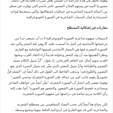
وهوما نحاول في هذه الدراسة أن تتلمس بعض مبررات قصديته في أعمال
مصورينا المبدعين ومنهم الفنان المصور عامر جاسم التي توفرت في شطر
من أعماله السمة الشاعرية في جماليات اشتغالاتها، والتي سنتخذها قواعد
استرشادية لبيان السمات الشاعرية في الصورة الفوتوغرافية.
مقاربات في إشكالية المصطلح
لاستيعاب مفهوم شاعرية الصورة الفوتوغرافية لا بد أن نستعير جزءً من
مرجعياتها الأساسية في أصل ما أسست عليه، ألا وهي لغة الشعر والتي تعد
الصورة الشعرية فيها هي المعيار الأساسي لصفتها التواصلية مع القارئ.
ونظرا لأهميتها منذ أن ولد الشعر وتناولته قديماً آراء النقاد العرب وبحثها
العديد منهم أمثال عبد القاهر الجرجاني، إذ يقول: “أنَّ سبيل الكلام سبيل
التصوير والصِّياغة، وأنَّ سبيل المعنى الذي يعبِّر عنه سبيل الشيء الذي يقع
التصوير والصَّوغ فيه” ويذهب الجاحظ إلى القول في ذلك أيضاً إن “الشعر فنٌّ
تصويريُّ يقوم جانب كبير من جماله على الصورة الشعريّة، وحسن التعبير”
وهوما يفضي إلى اعتبار أن الصورة الشعريّة “تعبِّر أيضاً عن عواطف الشاعر
ومشاعره، فتصبح الصورة هي الشعور، والشعور هو الصورة” كما ذهب إليه
رأي الكاتبة مريم غياضة في دراستها عن مفهوم الصورة الشعرية.
لكن نحتاج هنا أيضاً إلى تجنب التضاد المفاهيمي بين مصطلح الشعرية
والشاعرية التي قد يقع القارئ في ازدواجية الخلط بينهما وتضيع وسطه