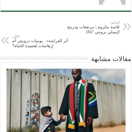
السابق
قائمة مكروم | مرتفعات وذرينج
لإيميلي برونتي 1847
التالي
أثر الفراشة».. يوميات درويش أم
إرهاصات لقصيدة الحياة؟
مقالات مشابهة