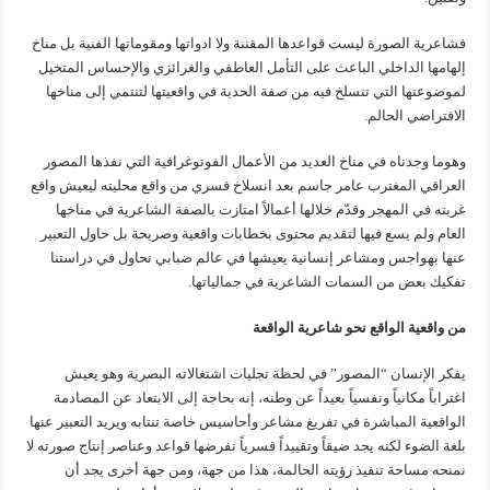
فشاعرية الصورة ليست قواعدها المقننة ولا ادواتها ومقوماتها الفنية بل مناخ
إلهامها الداخلي الباعث على التأمل العاطفي والغرائزي والإحساس المتخيل
لموضوعتها التي تنسلخ فيه من صفة الحدية في واقعيتها لتنتمي إلى مناخها
الافتراضي الحالم.
وهوما وجدناه في مناخ العديد من الأعمال الفوتوغرافية التي نفذها المصور
العراقي المغترب عامر جاسم بعد انسلاخ قسري من واقع محليته ليعيش واقع
غربته في المهجر وقدّم خلالها أعمالاً امتازت بالصفة الشاعرية في مناخها
العام ولم يسع فيها لتقديم محتوى بخطابات واقعية وصريحة بل حاول التعبير
عنها بهواجس ومشاعر إنسانية يعيشها في عالم ضبابي نحاول في دراستنا
تفكيك بعض من السمات الشاعرية في جمالياتها.
من واقعية الواقع نحو شاعرية الواقعة
يفكر الإنسان “المصور” في لحظة تجليات اشتغالاته البصرية وهو يعيش
اغتراباً مكانياً ونفسياً بعيداً عن وطنه، إنه بحاجة إلى الابتعاد عن المصادمة
الواقعية المباشرة في تفريغ مشاعر وأحاسيس خاصة تنتابه ويريد التعبير عنها
بلغة الضوء لكنه يجد ضيقاً وتقييداً قسرياً تفرضها قواعد وعناصر إنتاج صورته لا
نمنحه مساحة تنفيذ رؤيته الحالمة، هذا من جهة، ومن جهة أخرى يجد أن