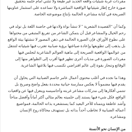
مفردات غربة شيئيات واقعه الجديد غير طيعة ولا تنثني أمام حلمه بتحقيق
صورة خارج إطار شيئياتها الواقعية المباشرة ولا تساعده على استثمار عناوينها
الصريحة في كتابة مشاعره الحالمة بإنتاج موضوعته الخاصة.
وكما أن “القصيدة الشعرية ” لا تنشأ نواة ولادتها في حاضنة اللغة بل تولد في
رحم الخيال والمشاعر قبل أن يتمكن الشاعر من تفريغ المتبقي من محتواها
على نطوع الأوراق، فإن الصورة الحالمة في ذهن المصور لا تنشئها بيئة الواقع
بل يذهب إلى تطويعها وإعادة صياغتها برؤية ضبابية تغترب فيها شيئياته لتنتقل
من عوالمها الواقعية الصريحة إلى ماهية العوالم الشاعرية لتجلس فيها
مفردات الصورة في مديات أخرى تظهر فيها أقرب إلى الظواهر منها إلى
الوقائع وتنحاز بقوة إلى عالم افتراضي تكتسب فيها بلاغتها الشاعرية.
وهذا ما نجده في أغلب محتوى أعمال عامر جاسم الضبابية التي يحاول أن
يقدم فيها مضموناً لا يعكس ممارسة حياتية محددة بفعل واضح وصريح بل
تنتمي أفكارها إلى مدركات مشاعر غربته وأحاسيسه وينعزل فيها عن واقعيات
الواقع، فكل شيء فيها يستند إلى حلميته بعالم مثالي أكثر أماناً وأفضل مناخاً
وأشد عاطفة ويتمناه للآخر البعيد كما يستشعره بذاته الحالمة، فمواضيع
أعماله الضبابية لا تخاطب أحداً بذاته بل تستهدف محاكاة روح الإنسان
ومشاعره.
من الإنسان نحو الأنسنة