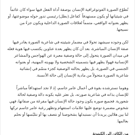
تُطوّع الصورة الفوتوغرافية الإنسان بوصفة أداة الفعل فيها سواء كان عائماً
في شيئياتها أو يكون مستهدفاً كفاعل (بطل) رئيسي تدور حوله موضوعتها، أو
يظهر بعنوانه الواقعي، متمماً لعلاقات الصورة الداخلية ويكون جزءً من
نسيجها.
لكن وجوده سيشهد تحولا في مضمار شيئيته في شاعرية الصورة يغادر فيها
صفة الإنسان المباشرة، بعد أن كان يظهر بعدة عناوين يكتسب فيها هوية فعله
في ميدان الصورة يتحول إلى حالة وصفية معبرة عن الهواجس والمشاعر
الإنسانية فهولا يظهر فيها بتسميته الشخصية ولا بهويته المهنية، أو بعنوانه
الجنسي في الصورة، بل يظهر بحالته الوصفية كجزء متمّم في إنشائية
شاعرية الصورة متحولاً من مادية الإنسان إلى حالة الأنسنة.
وهوما نسترشده بقوة في أعمال عامر جاسم، إذ لا نجد استهدافاً مباشراً
للإنسان بذاته في شاعرية صورته، بل نعثر عليه بكونه دالة وصفية لحالة
شعورية. فجميع صوره يكون وجود حالة الإنسان فيها مفرغة من صفاتها، فهي
شخوص مضمرة توضع عليها علامات استفهام وتظهر رغبة عامر جاسم تركها
لنا بين هلالين يريدنا أن نستبدلها بشخوصنا أو نتصف بها أو نتلبّسها أو نحلم
بعالمها.
من الكائن الى الكينونة