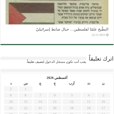
البطّيخ علمًا لفلسطين… خيال ضابط إسرائيليّ
14.12.2023
اترك تعليقاً
يجب أنت تكون
مسجل الدخول
لتضيف تعليقاً.
أغسطس 2026
ن
ث
أرب
خ
ج
س
د
2
1
9
8
7
6
5
4
3
16
15
14
13
12
11
10
23
22
21
20
19
18
17