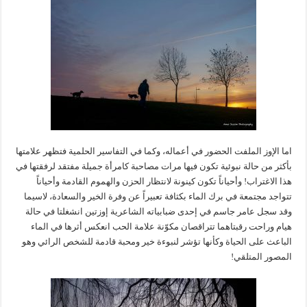
اما الإوز الملفت الحضور في أعماله، وكما في التفاسير الحلمية فتظهر علامتها
بأكثر من حالة نبوئية تكون فيها مرات مصاحبة كامرأة جميلة مفتقد لرفقتها في
هذا الاغتراب! وأحياناً تكون كينونة لانتظار الحزن والهموم القادمة وأحياناً
تتواجد مجتمعة في برك الماء بكثافة تعبيراً عن وفرة الخير والسعادة، لاسيما
وقد سجل عامر جاسم في إحدى ضبابياته الشاعرية إوزتين انشغلتا في حالة
هيام وراحت رقبتاهما تتراقصان مكوّنة علامة الحب انعكس أثرها في الماء
الباعث على الحياة وكأنها تؤشر لنبوءة خير ومحبة قادمة للشخص الرائي وهو
المصور المتلقي!