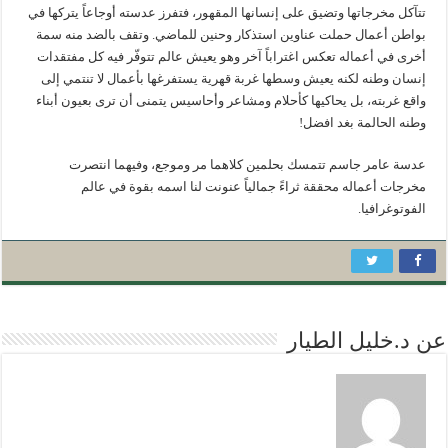
تتآكل مخرجاتها وتضيق على إنسانها المقهور، فتفرز عدسته أوجاعاً يتركها في
بواطن أعمال حملت عناوين استذكار وحنين للماضي. وتقف بالضد منه سمة
أخرى في أعماله تعكس اغتراباً آخر وهو يعيش عالم تتوفّر فيه كل مفتقدات
إنسان وطنه لكنه يعيش وسطها غربة قهرية يستفرغها بأعمال لا تنتمي إلى
واقع غربته، بل يحاكيها كأحلام ومشاعر وأحاسيس يتمنى أن ترى بعيون أبناء
وطنه الحالمة بغد افضل!
عدسة عامر جاسم تتمسك بحلمين كلاهما مر وموجع، وفيهما انتصرت
مخرجات أعماله محققة ثراءً جمالياً عنونت لنا اسمه بقوة في عالم
الفوتوغرافيا.
عن د.خليل الطيار