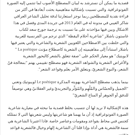
قصدية ما يمكن أن نسترشد به لبيان المصطلح الأصوب لما تنتمي إليه الصورة
الفوتوغرافية. والتي تسببت بإشكالية مفاهيمية بحثت أبعادها في أكثر من
قراءة نقدية للمصطلحين ربما نوجز استعارتنا لدقة تحليل الشاعر العراقي
شاكر العيبي في مدونة له في العام 2013 في جريدة المدى وفصل في هذا
الاشكال وبين فيها مؤاخذته على ما تسببت به ترجمة جورج سعد لكتاب
غاستون باشلار “شاعرية أحلام اليقظة” الذي ترجم من الفرنسية للعربية
والتي خلطت بين الاصطلاحين اللغويين الشعرية والشاعرية والتي يعتبر فيها
باشلار استناداً إلى مفاهيميته إن الشعرية كاصطلاح مؤنث La poétique ”
لابويتيك” هو معيار الحكم على “صفة تتعلق بالشعر كالبحور الشعرية
والأغراض الشعرية والشواهد الشعرية فهو مصطلح تقييمي يهتم “بمعالجة فنّ
الشعر، والنوع الشعريّ، ويتعلق الأمر بعلم وقواعد الشعر”.
بينما يذهب مصطلح الشاعرية بهويته المذكرة Le poétique لويبوتيك وتعني
“الجميل والحسّاس والمُلْهِم والمُؤثِّر والتجريديّ وغير العقلانيّ وهي توصيفاً
للدفق أو الجوهر أو المناخ الشعريّ”
هذه الإشكالية لا نريد لها أن تتسبب بخلط قصدية ما نبحثه في معيارية شاعرية
الصورة الفوتوغرافية إذ أن ما يهمنا هو شاعريتها وليس شعريتها التي لا تمتلكه
كجنس فني محاط بقواعد ومقومات وعناصر خاصة. فاذا اعتبرنا الشاعرية هي
سمة فالشعرية هي أداة ،وإذا قلنا أن الشاعرية إلهام وخيال فالشعرية قواعد
وتقنين.