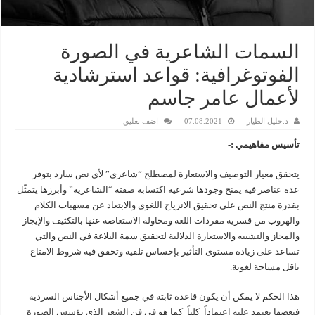
السمات الشاعرية في الصورة
الفوتوغرافية: قواعد استرشادية
لأعمال عامر جاسم
د.خليل الطيار
07.08.2021
اضف تعليق
تأسيس مفاهيمي
:-
يتحقق معيار التوصيف والاستعارة لمصطلح “شاعري” لأي نص سارد بتوفر
عدة عناصر فيه يمنح وجودها شرعية اكتسابه صفته “الشاعرية” وأبرزها يتمثّل
بقدرة منتج النص على تحقيق الانزياح اللغوي والابتعاد عن مسهبات الكلام
والهروب من قسرية مفردات اللغة ومحاولة الاستعاضة عنها بالتكثيف والإيجاز
والمجاز والتشبيه والاستعارة الدلالية لتحقيق سمة البلاغة في النص والتي
تساعد على زيادة مستوى التأثير بإحساس تلقيه وتحقق فيه شروط الامتاع
باقل مساحة لغوية.
هذا الحكم لا يمكن أن يكون قاعدة ثابتة في جميع أشكال الأجناس السردية
فبعضها يعتمد عليه اعتماداً كلياً كما هو في فن الشعر الذي تؤسس الصورة