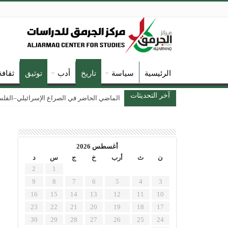
الرئيسية
سياسة
تاريخ
أدب
توثيق
ثقافة
آخر التحديثات
الماضي الحاضر في الصراع الإسرائيلي–الفلسطين
أغسطس 2026
ن
ث
أرب
خ
ج
س
د
2
1
9
8
7
6
5
4
3
16
15
14
13
12
11
10
23
22
21
20
19
18
17
30
29
28
27
26
25
24