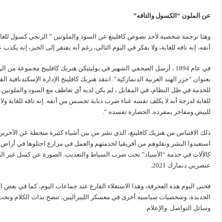
عن الملون “الكسول والتافه”
وهنا ترجمة شخصية لأحد نصوص كافلينغ عن السود والملونين ” الزنجي كسول للغاي
أنفه، إنه تافه للغاية، ولا يفكر في اليوم التالي، رغم أنه يفتقر إلى الخبز، إنه يك
في عام 1894 ، أرسل الصحفي الشهير في بوليتيكن هنريك كافلينج مجموعة من الرسائل مع الرسوم التوضيحية لرسام الكاريكاتير
بعنوان “جزر الهند الغربية الدنماركية”. انتقد هنريك كافلينج الإدارة الإسكندنافية ا
للخدمة في ظل النظام، في المقابل ، لم يكن لديه أي تعاطف مع السود والملونين.
للغاية لدرجة أنه لا يكلف نفسه عناء ضرب ذبابة تجسس من أنفه. إنه تافه للغاية ولا يف
للبيض ومفاخر بمفرده. الحضارة تفسده “.
ذلك الاقتباس من هنريك كافلينغ، الذي نشر من بين أشياء كثيرة منحطة عن الآخرين
استعبدوا البشر ونقلوهم من أفريقيا لخدمتهم والعمل في مزارع احتلوها في أراض تب
كالآلات في خدمة “الأسياد” تحت ضرب السياط والتعذيب. الصورة عن كسل غير ال
عنصريي دنمارك 2021.
فحتى اليوم هذه العجرفة، وهذا الاستعلاء الفارغ عند جماعات اليوم، كما في بعض
الجديدة، وشخصيات سياسية أخرى في معسكر الليبراليين، تنضح بذات الكلام وت
وسائل التواصل والإعلام.