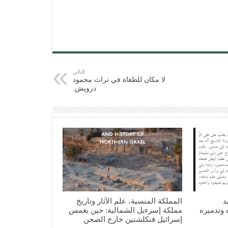
التالي
لا مكان للطغاة في تراث محمود
درويش.
د
المملكة المنسية، علم الآثار وتاريخ
 وتدميره
مملكة إسرءيل الشمالية: حين يغمس
إسرائيل فنكلشتين خارج الصحن