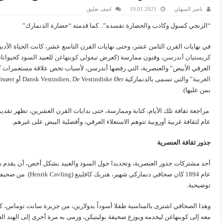
ناصر السهلي
10.01.2021
اضف تعليق
“الزنجي كسول وكاذب والحضارة تفسده”.. كما قدمته “حضارة الدنمارك”
في نهايات القرن الثامن عشر، وحتى نهايات القرن التاسع عشر، كانت الحياة الأدبي
كريستيان أندرسن
، وفنون ممارسة (كعرض
تيفولي كوبنهاغن
للعبيد السود كحيوانا
العرقي الأبيض” والعنصرية، التي رفضها أندرسن، لأسباب تخص علاقة مستعمرات ك
الغربية
بمن عليها).
مراجعة ثقافة تلك الأيام، كتابة وممارسة، حتى بدايات القرن العشرين، تظهر ت
عام لثقافة غربية أوروبية تتوهم الاستعلاء العرقي، وأفضلية البيض على غيرهم.
جذور ثقافة العنصرية
أحد مشتركات جذور العنصرية، وتحديدا حول السود والعبيد بشكل أخص، أن يقدم 
عام 1894 كان صحافي دنماركي شهير،
هنريك كافلينغ
(nrik Cavling
توضيحية.
وهذا الصحافي اشترى بالمناسبة طفلا أسوداً بدولارين، من جزيرة سانت توماس، كع
معه إلى كوبنهاغن ليخدمه ويوزع صحيفة بوليتيكن، ورمى به مرة أخرى إلى الهند الغ