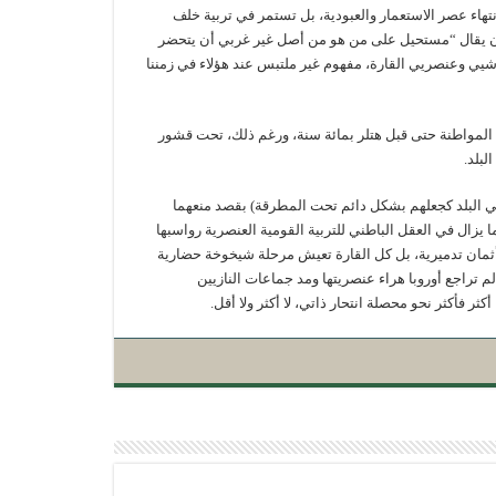
انتهاء عصر الاستعمار والعبودية، بل تستمر في تربية خلف
ن يقال “مستحيل على من هو من أصل غير غربي أن يتحضر
يي وعنصريي القارة، مفهوم غير ملتبس عند هؤلاء في زمننا
 المواطنة حتى قبل هتلر بمائة سنة، ورغم ذلك، تحت قشور
لبلد.
ي البلد كجعلهم بشكل دائم تحت المطرقة) بقصد منعهما
ما يزال في العقل الباطني للتربية القومية العنصرية رواسبها
ها أثمان تدميرية، بل كل القارة تعيش مرحلة شيخوخة حضارية
 تراجع أوروبا هراء عنصريتها ومد جماعات النازيين
ر فأكثر نحو محصلة انتحار ذاتي، لا أكثر ولا أقل.