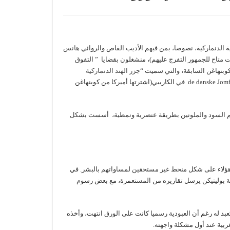
ة الدنماركية، نصوصا، بمن فيهم الأديب القاص والروائي
هانس
ت متاح للجمهور التفرج عليهم)، منشغلون بقضايا ” التفوق
وبنهاغن السابقة، والتي سميت “
جزر الهند الدنماركية
” والتي تسمى بالدنماركية Dansk Vestindien, De Vestindiske Øer أو de danske Jomfruøer في الكاريبي(اشترتها أميركا من كوبنهاغن
قديم السود والملونين بطريقة عنصرية ونمطية، أسست بشكل
هؤلاء على شكل منحط غير مستحقين لمساواتهم بالبشر. في
He) من صحيفة بوليتيكن يرسل تقاريره من المستعمرة، مع بعض رسوم
بد له رغم أن العبودية رسميا كانت على الورق انتهت، وأخذه
ربية عند أول مشكلة واجهته.