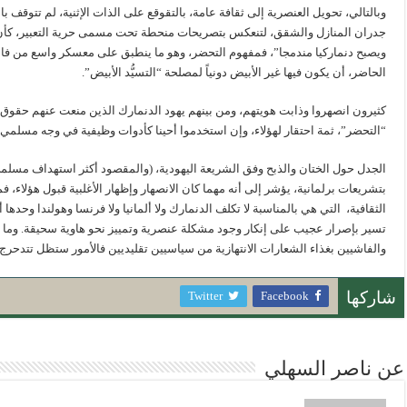
وبالتالي، تحويل العنصرية إلى ثقافة عامة، بالتقوقع على الذات الإثنية، لم تتوقف ب
جدران المنازل والشقق، لتنعكس بتصريحات منحطة تحت مسمى حرية التعبير، كأ
ويصبح دنماركيا مندمجا”، فمفهوم التحضر، وهو ما ينطبق على معسكر واسع من فاش
الحاضر، أن يكون فيها غير الأبيض دونياً لمصلحة “التسيُّد الأبيض”.
كثيرون انصهروا وذابت هويتهم، ومن بينهم يهود الدنمارك الذين منعت عنهم حقوق
“التحضر”، ثمة احتقار لهؤلاء، وإن استخدموا أحينا كأدوات وظيفية في وجه مسلمي ا
الجدل حول الختان والذبح وفق الشريعة اليهودية، (والمقصود أكثر استهداف مسلم
بتشريعات برلمانية، يؤشر إلى أنه مهما كان الانصهار وإظهار الأغلبية قبول هؤلاء، ف
الثقافية، التي هي بالمناسبة لا تكلف الدنمارك ولا ألمانيا ولا فرنسا وهولندا وحد
تسير بإصرار عجيب على إنكار وجود مشكلة عنصرية وتمييز نحو هاوية سحيقة. وما لم
والفاشيين بغذاء الشعارات الانتهازية من سياسيين تقليديين فالأمور ستظل تتدحرج أكث
Twitter
Facebook
شاركها
عن ناصر السهلي