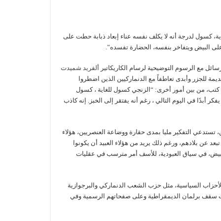
ة، كسول لدرجة أنه لا يكلف نفسه عناء إبعاد ذبابة حطت على
ذب على البيض ويتفاخر بنفسه، الحضارة تفسده”.
ألفريد شميدت
لقديمة للجزر وأبدى تعاطفاً مع الدنماركيين الذين اضطروا
 كتب، من بين أمور أخرى: “الزنجي كسول للغاية ، كسول
كر أبدًا في اليوم التالي ، رغم أنه يفتقر إلى الخبز. إنه كاذب
، تستدعي التفكير مليا بمدى حقارة ووضاعة العنصريين، هؤلاء
عد عن بلادهم، ورغم ذلك يريد من هؤلاء العبيد أن يكونوا
بيض، في سياق العبودية، للأسف أمر مترسب في عقليات
 الأحزاب السياسية، مثل حزب الشعب الدنماركي والبرجوازية
حت سقف برلمان الديمقراطية وعلى صفحاتهم الرسمية وفي