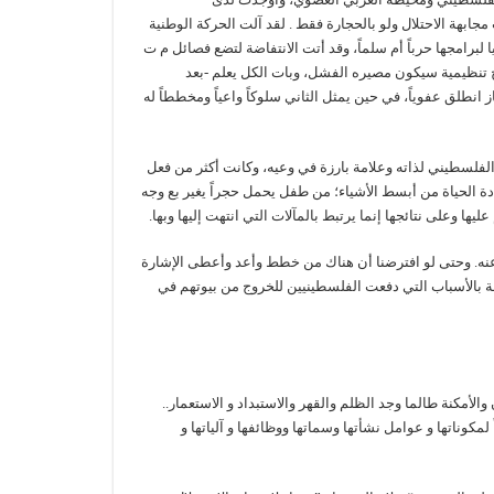
جابهة الاحتلال ولو بالحجارة فقط . لقد آلت الحركة الوطنية
لبرامجها حرباً أم سلماً، وقد أتت الانتفاضة لتضع فصائل م ت
 تنظيمية سيكون مصيره الفشل، وبات الكل يعلم -بعد
 انطلق عفوياً، في حين يمثل الثاني سلوكاً واعياً ومخططاً له
 الفلسطيني لذاته وعلامة بارزة في وعيه، وكانت أكثر من فعل
الحياة من أبسط الأشياء؛ من طفل يحمل حجراً يغير بع وجه
يها وعلى نتائجها إنما يرتبط بالمآلات التي انتهت إليها وبها.
 عنه. وحتى لو افترضنا أن هناك من خطط وأعد وأعطى الإشارة
قة بالأسباب التي دفعت الفلسطينيين للخروج من بيوتهم في
لأمكنة طالما وجد الظلم والقهر والاستبداد و الاستعمار..
لمكوناتها و عوامل نشأتها وسماتها ووظائفها و آلياتها و