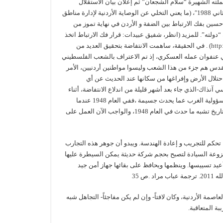
ا في ذلك خطاب الرئيس عرفات في البرلمان الأوروبي (أيلول 1988) وجملته الشهيرة “سلام الشجعان” ثم إعلان بيان الاستقلال
والقبول بقرار مجلس الأمن 242 في دورة المحلس الوطني في الجزائر “تشرين الثاني 1988″، (ما يعني التخلي عن الوصاية الأردنية لإدارة مناطق
 حسين بفك الارتباط بين الضفة و الأردن في نهاية تموز من
لته”. للمزيد (انظر، شفيق عبيدات: قرار فك الارتباط اتخذ
http
) . في الحقيقة، ساهمت الانتفاضة بتحقيق العديد من
في عنفوان عمله العسكري، إذ تم الاعتراف بالشعب الفلسطيني
دس هم جزء من هذا الشعب وليسوا مواطنين أردنيين، الأمر
 احتلال الأرض وإفراغها من سكانها عند الحديث عن أي
نذاك-الذي جاء بعد أشهر قليلة من اندلاع الانتفاضة، أثناء
لقاءه مع الرئيس عرفات في تونس (7/4/1988) و نشرته صحيفة “لوموند”: “إن مسؤولية الغرب عما يحدث جسيمة ،ففي العام 1948 عندما
أقيمت دولة إسرائيل حكمنا على شعب بالتحول إلى لاجئين، هناك أمثلة قليلة في التاريخ تشبه ما حدث في العام 1948، والواجب الآن العمل على
تحكم للتجريب و إعادة الهندسة. ويبدو أن جوهر هذه التجارب
نزوعة السيادة لتصبح بحجم شركة حديثة يمكن السيطرة عليها
أعيد تسييسها. وينظمها ويحافظ على بقائها جهاز أمن جيد
ص 35
 1987) انعقدت القمة العربية في العاصمة الأردنية، وكان لافتاً- وإن لم يكن مفاجئاً- التجاهل شبه
بة المتعاقبة.