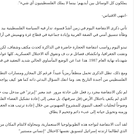
يملكون كل الوسائل بين أيديهم؛ بينما لا يملك الفلسطينيون أي شيء”.
-انتهى الاقتباس-
تأتي ذكرى الانتفاضة اليوم في زمن أشدّ قسوة، تدار فيه السياسة الفلسطينية بي
وطأة تنسيق أمني في الضفة الغربية وإبادة جماعية في قطاع غزة وتهميش في أراضي الـ 48 ناهيك عن الضياع ف
تبدو اليوم رواسب انتفاضة الحجارة حاضرة في الذاكرة كحدث مكثف وشفاف، لكن ف
وتفتت الجغرافيا، وانكشاف فصائل م ت ف وتفوق آلة الاحتلال العسكرية، كلها ع
شهدناه نهاية العام 1987. هذا عدا عن الوضع المأساوي الحالي شديد التعقيد في قطاع غزة ليزيد من ثقل الصورة.
ومع ذلك، تظل الذكرى تحمل منطقاً رمزياً عنيداً. فرغم كل المجازر ومسارات التط
الفلسطيني من أجندة التاريخ بعد. وما انفك السؤال البدئي ذاته كما هو: كيف يواجه
لم تكن الانتفاضة مجرد رد فعل على حادثة مرور عند معبر “إيرتز” في مدخل بيت حانو
الذي لم يكتفِ باحتلال الأرض (قل سرقتها)، بل سعى إلى إعادة تشكيل الفضاء الفل
وضوحاً لتجليات العنف البنيوي للمشروع الصهيوني من خلال إعادة ترتيب هذه الجغر
وزمنه وتحويل حياته إلى عبء دائم وجحيم لا يطاق.
لقد أتت الانتفاضة لتواجه هذه الطوبولوجيا الاستعمارية، ومحاولة لالتئام المكان 
الذي لطالما ارتدته إسرائيل لتسويق نفسها كاحتلال “إنساني مستنير”