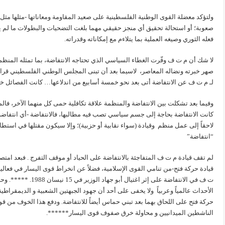
ولتؤكد معضلة القوى الوطنية الفلسطينية على صعيد المقاومة ومعاناتها -مثلها مثل
صعوبة؛ أو استحالة تحقيق أي منجز حقيقي مهما بلغت التضحيات والبطولات ما لم 
فعله الثوري وصيغه العملية بما يتلاءم مع إمكاناته وقدراته.
لا شك أن م ت ف وفّرت الغطاء السياسي الذي تحتاجه الانتفاضة، بما تمثله المن
صهر خبرته ونضاله المعاصر، لاسيما بعد أن تبنى المجلس الوطني الفلسطيني قرار
لـ م ت ف عن الانتفاضة أتى بعد نحو خمسة أسابيع من اندلاعها… كانت الفصائل خل
وفيما بعد تشكلت بين الانتفاضة والمنظمة علاقة تكافلية حمى كل منهما الآخر، ف
كانت الانتفاضة بحاجة إلى جسم سياسي تصب فيه مطالبها، فالانتفاضة -أي انتفا
لاحقاً إلى عمل منظم وقيادة (سواء نقابية أو حزبية)؛ وإلا سيكون مقتلها في است
“انتفاضة”
لم تقف قيادة م ت ف المتفاجئة بالانتفاضة على الحياد أو موقف التفرج . فبعد ا
قيادة حركة فتح-من تنامي القوى الإسلامية، فضلاً عن انخراط قوى اليسار في فعاليا
ت ف في الانتفاضة على إ
الأحداث عالمياً وعربياً ولا يخفى على أحد أن جهود الجبهتين الشعبية و الديمقرا
حركة فتح على اللحاق بهما بعد تبني حماس أيضاً للانتفاضة. ودفع هذا الخوف من ق
الناشطين الميدانيين و محاولة خرق صفوف قوى اليسار******.