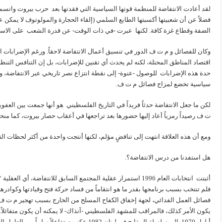
لقد أعادت الانتفاضة للمنظمة قوتها السياسية التي فقدتها بعد حرب بيروت واتسم
فضلاً عن أن شعبيتها أكسبتها الطابع السلمي (إلقاء الحجارة والمولوتوف لا يمكن 
الضفة وقطاع غزة كافة. لكنها عبرت -في ذات الوقت- عن قدرة الشعب على الاستف
وكان للفصائل و م ت ف الدور في تنسيق أعمال الانتفاضة لاحقاً. ورغم الإضرابات 
اقتصاد المناطق المحتلة، لكنه لم يحدث أي تقنين للإضرابات، بل إن التنافس التن
حدة هذه الإضرابات للوصول -عنوة- إلى نقطة انتزاع نصر تاريخي عبر الانتفاضة، وهذ
سياسية تخضع لمزاج فصائل م ت ف.
لكن ما جعل الانتفاضة حدثاً فريداً في التاريخ الفلسطيني هو أنها جمعت بين العفوي
ت ف رصيداً رمزياً أعاد إليها حضورها بعد تراجعها في أعقاب حصار بيروت، كما من
ومع أن هذه العلاقة انتهت إلى تناقضٍ مؤلم، لكنها أنتجت واحدة من أكثر لحظات الت
هل استفدنا من درس الانتفاضة؟.
أثبتت انتخابات العام 1996 استمرار عقلية المجتمع السابق للانتفاض
فلم تنتخب بسبب برنامجها بقدر ما هو انتقاماً من فساد حركة فتح وقيادتها وكوادره
فصائل العمل الفدائي، لجهة إخفاق الكفاح المسلح من الخارج بسبب تهجير م ت ف و
يكون الأمر كذلك، فالمراقب للمشهد الفلسطيني -آنذاك- لا يمكنه أن يكون متفائلاً.
أيلول 1970 إلى سلسلة المذابح في لبنان 1982 عكست 