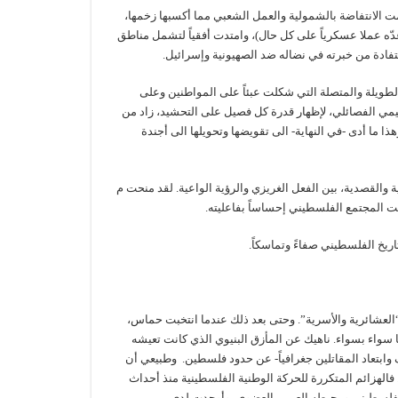
ت الانتفاضة بالشمولية والعمل الشعبي مما أكسبها زخمها،
عدّه عملا عسكرياً على كل حال)، وامتدت أفقياً لتشمل مناطق
ادة من خبرته في نضاله ضد الصهيونية وإسرائيل.
الطويلة والمتصلة التي شكلت عبئاً على المواطنين وعلى
ظيمي الفصائلي، لإظهار قدرة كل فصيل على التحشيد، زاد من
ا ما أدى -في النهاية- الى تقويضها وتحويلها الى أجندة
ة والقصدية، بين الفعل الغريزي والرؤية الواعية. لقد منحت م
حت المجتمع الفلسطيني إحساساً بفاعليته.
اريخ الفلسطيني صفاءً وتماسكاً.
ة، أي العقلية “العشائرية والأسرية”. وحتى بعد ذلك عندما انتخبت حماس،
ا سواء بسواء. ناهيك عن المأزق البنيوي الذي كانت تعيشه
ابتعاد المقاتلين جغرافياً- عن حدود فلسطين. وطبيعي أن
 فالهزائم المتكررة للحركة الوطنية الفلسطينية منذ أحداث
تفاعلاً سلبياً بين العامل الفلسطيني ومحيطه العربي العضوي، وأوجدت لدى