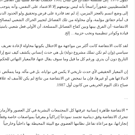
الفلسطينيين شعوراً راسخاً بأنه ليس بوسعهم إلا الاعتماد على النفس، وأنه يتوجب م
إلى وضع اتسم بالعجز المزمن، إذ لم تعد قادرة على فرض وتحقيق ولو الحدود الدنيا 
ف أمام حقائق مؤلمة، وأي محاولة من تلك الفضائل لتجيير الحراك الشعبي لمصالح
الانتفاضة- أن الفرق بينها وبين كفاح الفصائل المسلحة، أن الأولى فعل شعبي بامتياز
قيادة وكوادر تنظيمية ونخب حزبية… إلخ.
لقد كانت الانتفاضة كانت أكثر من مواجهة مع الاحتلال بكونها محاولة لإعادة تعريف
سياسي (وإن لم تكن تملك مشروع دولة) بل هي حدث إنساني يكشف كيف تنبع إرادة 
التاريخ دون أن يدري. ورغم كل ما قيل وما سوف يقال عنها، فالمعيار النهائي للحكم عل
إن المعيار الحقيقي لأي حدث تاريخي لا يكمن في نواياه، بل في مآله. وما يتمخّض
لاندلاعها هي أو غيرها، فإن ما تمخض عن الانتفاضة من نتائج لم يكن للأسف له علا
صباح ذلك اليوم الخريفي من كانون أول 1987.
…
* الانتفاضة ظاهرة إنسانية عرفتها كل المجتمعات البشرية في كل العصور والأزمان وا
تتحرك الانتفاضة وفق دينامية تجسد نموذجاً إدراكياً و معرفياً بمواصفات خاصة وفقاً 
إنجازاتها، مع مراعاة تفاعل نظامها العضوي مع البيئة المحيطة بها داخلياً وخارجياً