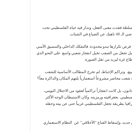
د سلطة فقدت معنى الفعل، وتدار فيه حياة الفلسطيني تحت
ي الشتات.
رص تكرارها تبدو محدودة. فالتفكك الداخلي والتنسيق الأمني
وامل تجعل من الصعب تخيل انفجار شعبي واسع على النحو الذي
بيع، وتراكم الإحباط، لم تخرج المطالب الأساسية للشعب
 شعب محاصر مشروعاً استعمارياً يلتهم المكان والذاكرة معاً؟
ن، بل كانت انفجاراً تراكمياً لعقود من الاحتلال اليومي،
سطيني بجغرافيته ورمزيته. وكان الاستيطان الوجه الأكثر
افيا بطريقة تجعل الفلسطيني غريباً حتى عن بيته وحقله
من جديد، وإسقاط القناع “الأخلاقي” عن النظام الاستعماري