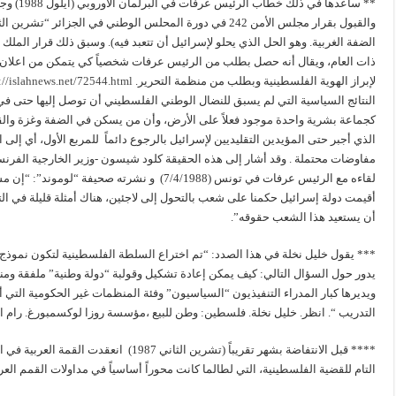
‏** ساعده
الضفة الغربية. وهو الحل الذي يحلو لإسرائيل أن تتعبد فيه). وسبق ذلك قرار الملك
ذات العام، ويقال أنه حصل بطلب من الرئيس عرفات شخصياً كي يتمكن من اعلان “دو
لإبراز الهوية الفلسطينية وبطلب من منظمة التحرير.
://islahnews.net/72544.html
النتائج السياسية التي لم يسبق للنضال الوطني الفلسطيني أن توصل إليها حتى 
كجماعة بشرية واحدة موجود فعلاً على الأرض، وأن من يسكن في الضفة وغزة والق
الذي أجبر حتى المؤيدين التقليديين لإسرائيل بالرجوع دائماً للمربع الأول، أي إلى
مفاوضات محتملة . وقد أشار إلى هذه الحقيقة كلود شيسون -وزير الخارجية الفرنسي آ
أن يستعيد هذا الشعب حقوقه”.
*** يقول خليل نخلة في هذا الصدد: “تم اختراع السلطة الفلسطينية لتكون نموذج 
يدور حول السؤال التالي: كيف يمكن إعادة تشكيل وقولبة “دولة وطنية” ملفقة وم
ويديرها كبار المدراء التنفيذيون “السياسيون” وفئة المنظمات غير الحكومية التي 
التدريب “. انظر. خليل نخلة. فلسطين: وطن للبيع ،مؤسسة روزا لوكسمبورغ. رام الله 2011. ترجمة عباب مراد .
**** قبل الانتفاضة بشهر تقريباً (تشرين الثاني
التام للقضية الفلسطينية، التي لطالما كانت محوراً أساسياً في مداولات القمم العرب