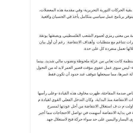
 بقية الحركات الثورية التحريرية- وفي مقدمة هذه المعضلات،
يتوفر برنامج عمل سياسي متكامل يأخذ في الحسبان واقعية
ظمة من معنى رمزي لعموم الشعب الفلسطيني. وبصفتها بوتقة
ات تتناغم مع متطلبات وأهداف الانتفاضة. رغم أن أول بيان
الها تعمل منفردة كل على حدة.
المنظمة كانت تعاني من عزلة ملحوظة ونضوب مالي شديد، بينما
ضة- ليس سوى عمل عفوي مؤقت قصير العمر لابد له من التحول
طالة عمرها، مما سيجعلها تتوقف عند حدود أن تكون فقط
متصاص صدمة المفاجئة، ظهرت مخاوف هذه القيادة -وعلى رأسها
ت الانتفاضة منذ البداية، وكان التدخل الفعلي القوي لقيادة م
ثر اغتيال أبو جهاد الوزير في 15 نيسان 1988. *****. وحاولت م ت ف استغلال الانتفاضة من أجل عودتها لمسرح
طية في بداية الانتفاضة أسهمت في تواصل الاحتجاجات مما أجبر
وى اليسار واليمين على حد سواء حركة فتح لاستغلال جهد