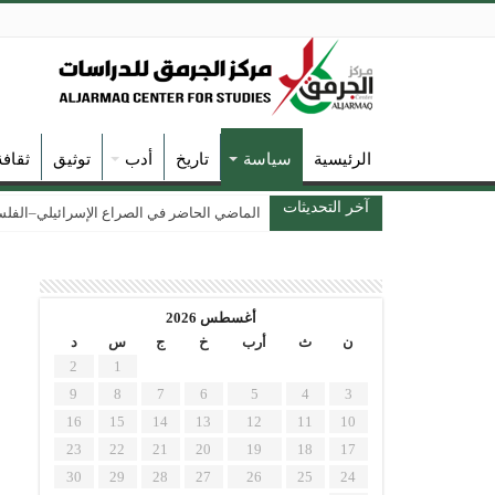
الرئيسية
سياسة
تاريخ
أدب
توثيق
ثقاف
آخر التحديثات
الماضي الحاضر في الصراع الإسرائيلي–الفلسطين
أغسطس 2026
ن
ث
أرب
خ
ج
س
د
2
1
9
8
7
6
5
4
3
16
15
14
13
12
11
10
23
22
21
20
19
18
17
30
29
28
27
26
25
24