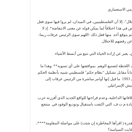
مي الاستعماري
ال”، إلا أن الفلسطينيين، في الميدان، لم يروا فيها سوى فعل
 هذا اختلافاً لما يمكن قوله عن معنى الانتفاضة*. إذ لا
 لم يتوقع أحد منها فعل ذلك -اللهم سوى الرئيس عرفات ربما-.
 عن رفضهم للاحتلال.
عبر عن إرادة الحياة التي تنبع من أبسط الأشياء.
ك اللحظة لتصنيع الوهم بموافقتها على أي تسويه**. وهذا ما
جاناً مقابل تشكيل “نظام حكم” فلسطيني شبيه بأنظمة الحكم
العربية تم تسميته “السلطة الوطنية الفلسطينية “***. وهكذا صدرت يوم 24 أيلول 1993 ما قيل إنها أوامر مباشرة من الرئيس عرفات إلى
يش الإسرائيلي.
اتها الداخلية، وعدم قراءتها للواقع الجديد الذي أفرزته حرب
دركه قيادة م ت ف، التي اكتفت باستقبال وتوديع الوفود في منتجع
يملك -عملياً-القدرة ( اقرأها المخاطرة إن شئت) على مواصلة المقاومة****،
 غابت السياسة؟