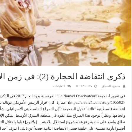
ذكرى انتفاضة الحجارة (2): في زمن الإبادة والتطبيع والتنسيق
على
محمود الصباغ
09.12.2025
التعليقات
ذكرى
انتفاضة
في تقرير لصحيفة “Le Nouvel Observateur” الفرنسية يعود للعام 2017 في الذكرى الثلاثين لانتفاضة الحجارة (راجع،
الحجارة
(2):
https://arabi21.com/story/1055027
) عما إذا كان قرار الرئيس الأمريكي دونالد 
في
زمن
انتفاضة فلسطينية “ثالثة” تقول الصحيفة :”إن الصراع الفلسطيني الإسرائيلي، شأنه
الإبادة
واتجاهها. ونظراً لوجود هذا الصراع منذ عقود في منطقة الشرق الأوسط، يمكن الإق
والتطبيع
والتنسيق
نطاق واسع على خلفية زعزعة مشروع استقلال بلادهم… [ولأنهم] قبلوا باختلال التو
مغلقة
أصيبوا بأزمة نفسية على خلفية فشل الانتفاضة الثانية. فضلاً عن ذلك، اعترف أحد ا