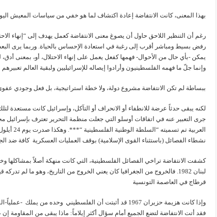
بهذا المعنى، كانت الانتفاضة إعادة اكتشاف لما هو خفي من سياسات المعيش اليو
رغم أن التنظير اللاحق حاول أن يصوغ معنى الانتفاضة كعمل يهدف إلى “إنهاء الاحتل
رفض بسيط ومباشر أقرب إلى رغبة في استعادة الإحساس بالحياة. وربما يرى البعض في
يمكن -بأي حال من الأحوال- فهمها كفعل يعمل على إنهاء الاحتلال، أو، بمعنى أدق،
وإنما جلّ ما فهمه الفلسطينيون وأرادوا إيصاله للإسرائيليين ولبقية العالم تعبيرهم
ببساطة لم تكن الانتفاضة مشروع دولة، ولا خطة استراتيجية، بل فعل وجودي عفوي، ي
لكنه يبقى حدثاً عرضة للانطفاء أو الانحراف أو التآكل، وإسرائيل كانت مستعدة لتل
جرى التعبير عنه في اتفاقات أوسلو التي جعلت منظمة التحرير تعترف بإسرائيل م
نشطاء الفصائل (باستثناء القوى الإسلامية) بوقف العمليات العسكرية كافة ضد الج
كشفت الانتفاضة تراخي الفصائل الفلسطينية، التي كانت منهكة أصلاً بمشاكلها وخلاف
لبنان 1982. فالخروج من الجغرافيا كان يعني الخروج من التاريخ، وهو ما لم ت
قرطاج في العاصمة التونسية
وإذا كانت هزيمة حزيران 1967 قد أثبتت أن الفلسطيني وحده من 
فقد أتت الانتفاضة لتضع الجميع أمام سؤال أكثر إيلاماً: ماذا يبقى من المقاومة إن