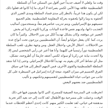
وقت ما. ولعلي لا أضيف جديداً حين أقول من الممكن جداً أن للسلطة
الفلسطينية علاقة بهذا الأمر، لكنني بصراحة لا أعرف ما إذا كانوا قد فعلوا ذلك.
لكن لن يكون هذا غريباً، بالنظر إلى مدى فساد السلطة ومدى الضرر الذي
ألحقوه به وما زالوا يلحقونه بحركة المقاومة الفلسطينية. يعلم الجميع
تنسيقهم مع الإسرائيليين، ويتم تدريب عناصرهم معاً، ويستخدمون أساليب
التعذيب ذاتها، ولديهم نفس قاعدة البيانات. وزكريا لكونه زكريا لم يخش
التعبير عن موقفه، وكان يشكل تهديداً لكل من يبرر الاحتلال. وكثيراً ما كان
يردد، كما كان يفعل جوليانو أيضاً، أن الفلسطينيين يرزحون تحت أنواع عدة
من الاحتلالات.. احتلال الأرض، واحتلال العقل. ومن وجهة نظري، تلعب السلطة
الفلسطينية دوراً رئيسياً في كليهما. وأنا هنا أعبر عن رأيي الشخصي ليس إلا،
ولا أتحدث نيابة عن زكريا أو سواه. لكنني أعتقد جازمةً أن أطروحته، تشكل،
مثل أي نشاط آخر كان يقوم به، تهديداً للاحتلال الإسرائيلي. وحتى إذا كنا ننتقد
السلطة الفلسطينية والقوى الأخرى، فمن المهم النظر إلى هذا في سياق
الفرق الجسيم في ميزان القوة، نتيجة لإرادة إسرائيل في السيطرة على كل
جانب من جوانب حياة الفلسطينيين لتقسيمهم وحكمهم، و تأليب
الفلسطينيين ضد بعضهم البعض.
انخرطت، في المدرسة الصيفية للمسرح، التي كانوا يقيمون فيها في ذلك
الوقت، وعملت على مسرحية مع الأطفال. لقد كانت إلى حد بعيد أكثر تجربة
مدهشة في حياتي، لقد تعلمت الكثير منهم. كانت إحدى أعظم اللحظات عندما