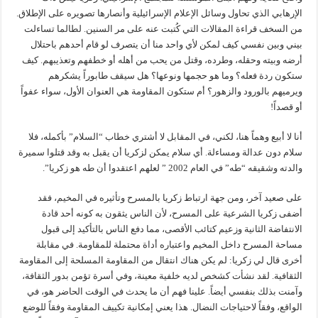
الإرهابي الذي تحاول وسائل الإعلام الإسرائيلية وأنصارها تصويره على الإطلاق.
من السخف قراءة المقالات التي كُتبت عنه على مر السنين. لطالما تساءلت
بيني وبين نفسي كيف لمكن لأي واحد منا أن يتصرف لو قام أحدهم باحتلال
أرضه وبيته وحقله، وطرده، وقتل من يحب من أهله أو خطفهم وتعذيبهم. كيف
ستكون ردة فعله؟ وما هو حجمها ونوعها؟ هل سيقف طابوراً يشكرهم
ويرميهم بالورود والزهور؟ أم ستكون المقاومة هي العنوان الأول، سواء عفواً
أو قصداً!
أنا لا أبيع وهماً هنا، لكني، في المقابل لا أشتري خطاب “السلام” بأكمله، فلا
سلام دون عدالة ومساءلة. أي سلام يمكن لزكريا أن يقبل به وقد قتلوا سميرة
والدته وشقيقه “طه” في العام 2002 ” لعلهم اعتقدوا أن طه هو زكريا”.
على صعيد آخر، ومن جهة ارتباط زكريا بالمسرح وتأثيره في المخيم، فقد
أضفى زكريا الشرعية على المسرح، لأن الناس يثقون به كونه أحد قادة
الانتفاضة الثانية وزعيم كتائب الأقصى، مما دفع الناس بالتأكيد إلى قبول
مساحة المسرح داخل المخيم واعتباره أداة محتملة للمقاومة. في مقابلة
أخرى قال لي زكريا: لم يكن هناك انتقال من المقاومة المسلحة إلى المقاومة
الثقافية. لقد نشأت كشخص لديه خلفية معينة، وفي أسرة تؤمن بدور الثقافة،
وآمنت بذلك بنفسي أيضاً. علينا فهم أن ما يحدث في الوقت الحاضر هو، في
الواقع، وفقاً لاحتياجات النضال. هذا يعني إمكانية تكييف المقاومة وفقاً للوضع