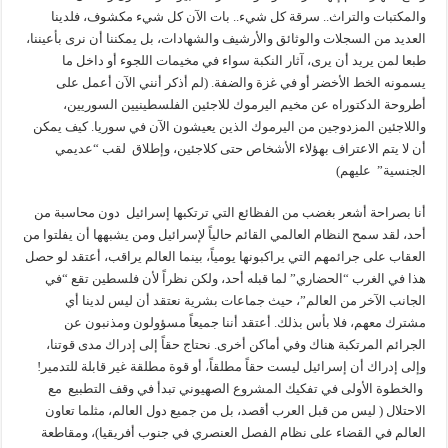
والمكتبات والتراث.. سرقة كل شيء.. بات الآن كل شيء مكشوف، فلدينا
العديد من السجلات والوثائق والأرشيف والشهادات، بل يمكننا أن نرى بأعيننا،
طبعا لمن يريد أن يرى، آثار النكبة سواء في مخيمات اللجوء أو داخل ما
يسمونه الخط الأخضر أو في غزة والضفة. (لم أذكر أنني الآن أعمل على
أطروحة الدكتوراه عن مخيم اليرموك للاجئين الفلسطينيين السوريين،
واللاجئين المزدوجين من اليرموك الذين يعيشون الآن في سوريا. كيف يمكن
أن لا يتم الاعتراف بهؤلاء الأشخاص حتى كلاجئين، وإطلاق لقب “عديمي
الجنسية” عليهم)
أنا بصراحة أشعر بغضب من الفظائع التي ترتكبها إسرائيل دون محاسبة من
أحد، لقد سمح النظام العالمي القائم حالياً لإسرائيل ومن يشبهها أن يفلتوا من
العقاب على جرائمهم التي يراكبونها يومياً، بينما العالم يراقب، أعتقد لو حصل
هذا في الغرب “الحضاري” لما قبله أحد، ولكن نظراً لأن فلسطين تقع “في
الجانب الآخر من العالم”، حيث جماعات بشرية نعتقد أن ليس لدينا أي
مشترك معهم، فلا بأس بذلك. أعتقد أننا جميعاً مسؤولون ومذنبون عن
الجرائم المرتكبة هناك وفي أماكن أخرى. نحتاج حقاً إلى إدراك مدى قوتنا،
وإلى إدراك أن إسرائيل ليست حقاً مطلقاً، أو قوة مطلقة غير قابلة للتدمير!
والخطوة الأولى في تفكيك المشروع الصهيوني تبدأ في وقف التطبيع مع
الاحتلال ( ليس من قبل العرب أقصد، بل من جميع دول العالم، مثلما تعاون
العالم في القضاء على نظام الفصل العنصري في جنوب أفريقيا)، ومقاطعة