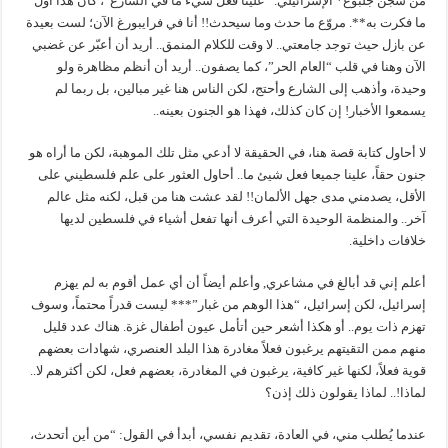
من سجن جلبوع* الإسرائيلي. “علينا فعل شيء ما في الشارع”، كان هذا أول
ما فكرت به**. مروّع ما حدث وما سيحدث!! أنا في فرايبورغ الآن؛ لست بعيدة
عن بازل حيث توجد جامعتي.. لا وقت للكلام المنمق.. أريد أن أعبّر عن غضبي
الآن وهنا في قلب “العام الحر”، كما يصفون.. أريد أن أنظم مظاهرة ولو
وحيدة، وأذهب إلى الشارع وأحتج، لكن الناس هنا غير مبالين، بل ربما لم
يسمعوا الأخبار! إن كان كذلك، فهذا هو الجنون بعينه..
لا أحاول كتابة قصة هنا، في الحقيقة لا أدعي مثل تلك الموهبة، لكن ما أراه هو
جنون حقاً، علينا جميعا فعل شيئ ما.. أحاول العثور على علم فلسطيني على
الأقل، يصدمني مدى جهل الألمان!! لقد عشت هنا من قبل، لكنه مثل عالم
آخر.. والمنظمة الوحيدة التي أعرف أنها تفعل أشياء في فلسطين لديها
خلافات داخلية.
أعلم إني قد أبالغ في مشاعري, وأعلم أيضاً أن أي عمل أقوم به لم يهزم
إسرائيل، لكن إسرائيل، “هذا الوهم من غبار”*** ليست قدراً محتماً، وسوف
تهزم ذات يوم.. أو هكذا أشعر حين أتأمل عيون أطفال غزة. هناك عدد قليل
منهم ممن التقيتهم يرغبون فعلاً مغادرة هذا البلد العنصري، شهادات بعضهم
قوية فعلاً، لكنها غير كافية، يرغبون في المغادرة، بعضهم فعل، لكن أكثرهم لا..
لماذا!.. لماذا يقولون ذلك إذن؟
عندما يُطلب مني، في العادة، تقديم نفسي، أبدأ في القول: “من أين أتحدث،