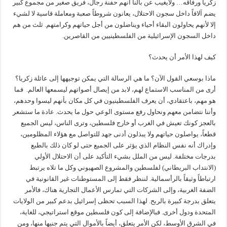
زكريا ورفاقه… ولايغيب عن بالنا أنهم حفنة رجال، فريق صغير من مجموع كبير
يضم آلافاً داخل سجون الاحتلال، يعانون شروطاً صعبة ومعاملة قاسية لا لشيء
إلا لأنهم يحاولون البقاء أحياء ويناضلون من أجل حياتهم وكرامتهم. ثلث من هم
داخل السجون الإسرائيلية من الفلسطينيين من القاصرين.
كيف لهذا الأمر أن يحدث؟
ماذا بوسعي القول الآن؟ ما هي الرسالة التي يمكن توجيهها إلى عائلة زكريا؟
أرى من المناسب الاستماع لهم، لابد من إيصال أصواتهم ليسمعها العالم. فما
هو مهم، باعتقادي، أن يعرف الفلسطينيون في كل مكان بأنهم ليسوا وحدهم،
وأننا نتضامن معهم ونحاول رفع مستوى الوعي حول ما يحدث. عادة ما ستشعر
بالعجز كونك تعيش في الغرب أو خارج فلسطين، وترى الناس، ليس الجميع
قطعاً، يواصلون حياتهم ولا يبذلون أدنى جهد للتواصل مع هؤلاء المظلومين،
وإدراك أنه نفس النظام الذي يؤثر على الجميع حتى لو كان ذلك بالطبع
بدرجات مختلفة. ليس من الملل بشيء التأكيد على أن الاحتلال الأولي
(الانتداب البريطاني) لفلسطين والمشروع الصهيوني وكل ما تلاه يرتبط
ارتباطاً وثيقاً بالرأسمالية. لننظر فقط إلى المستوطنات غير القانونية في
الضفة الغربية، وإلى الشركات التي تمارس الأعمال التجارية هناك، فالأمر
يتعلق بدرجة كبيرة بالربح. لهذا السبب تحظى إسرائيل بدعم كبير من الولايات
المتحدة ودول أخرى. فبالإضافة إلى كون فلسطين موقع استراتيجي، للغاية،
في الشرق الأوسط، لكن الأمر يتعلق، أيضاً بالأموال التي يتم جنيها منها، ومن