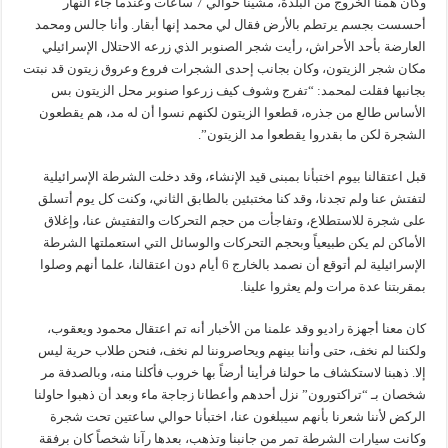
وكان همنا الخروج من البلدة، مشينا حوالي 7 ساعات وعندما جاء النهار
أحسست بجسم يرتطم بالأرض فقال لي محمد إنها أبقار. وأنا جالس ومحمد
العارضة بأحد الأحراش، رأيت شجر الصنوبر الذي زرعه الاحتلال الإسرائيلي
مكان شجر الزيتون، وكان بجانب إحدى الشجرات فروع وعروق زيتون قد نبتت
بجانبها فقلت لمحمد: “تفرج وشوف كيف زرعوا صنوبر محل الزيتون بس
الأساس طالع من جذره، قطعوا الزيتون لكنهم نسوا أن له مد، هم يقطعون
الشجرة لكن ما بقدروا يقطعوا مد الزيتون”.
قبل اعتقالنا بيوم اختبأنا بمبنى قيد الإنشاء، وقد دخلت الشرطة الإسرائيلية
لتفتش عنا ولم تجدنا، وقد كنا مختبئين بالطابق الثاني، وكنت كل يوم أتسلق
على شجرة للاستطلاع، وتفاجأت من حجم التحركات والتفتيش عنا، وإغلاق
الأماكن لم يكن طبيعياً وبحجم التحركات والوسائل التي استعملتها الشرطة
الإسرائيلية لم أتوقع أن نصمد بالخارج 6 أيام دون اعتقالنا، علما أنهم وصلوا
بمقربتنا عدة مرات ولم يعثروا علينا.
كان معنا أجهزة راديو وقد علمنا من الأخبار أنه تم اعتقال محمود ويعقوب،
ولكننا لم نخف، حتى وأننا بينهم ويحاصروننا لم نخف، فنحن طلاب حرية ليس
إلا. ذهبنا لاستكشاف ما حولنا فرأينا أرضاً بها خروب فأكلنا منه، وبالصدفة مر
شخصان بـ “تراكتورون” نزل أحدهم وأعطانا زجاجة ماء وبعد أن ذهبوا حاولنا
الركض لأننا شعرنا بأنهم سيبلغون عنا، اختبأنا حوالي ساعتين تحت شجرة
وكانت سيارات الشرطة تمر من جانبنا وتذهب، بعدها رآنا شخصاً كان برفقة