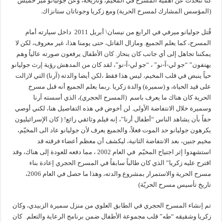
كنا نتحدث عن أهمية المسرح في المخيم، وتاريخه، وعن جوليانو مير خميس
(المؤسس المشارك لمسرح الحرية) ومع زكريا وجوناتان ستانزاك.
قُتل جوليانو ميرفي في الرابع من نيسان\ أبريل 2011 داخل سيارته أمام
المسرح، كما يعلم الجميع. ومازال القاتل، حتى يومنا هذا، غير معروف، لكن لا
يمكننا تجاهل إلى أي جانب كان ينحاز. كان الأطفال يرفعون صورته عالياً وهم
يهتفون” “جو لي-آ-نو” ، “جو لي-آ-نو”، لقد كان من المدهش رؤية إرث جوليانو
حياً ينبض في قلب المخيم، ليس هذا فقط ،لكن أيضا والدته (آرنا) التي لازالت
على قيد الحياة، و (سميرة) والدة زكريا .ربما يعلم الجميع أنه قبل مسرح
الحرية كان هناك ما يعرف باسم (المسرح الحجري)، الذي أسسته آرنا
وسميرة خلال الانتفاضة الأولى. لن أخوض في هذه التفاصيل هنا، لكني أوصي
حقاً بأن يشاهد الناس “أطفال أرنا”، إنه فيلم وثائقي رائع! ( كان الإسرائيليون
يكرهون جوليانو حد الموت فعلاً، والجميع يعرف لأن جوليانو عاد الى المخيّم،
مخيم جنين، بعد الانتفاضة الثانية، ليكشف أن معظم أعضاء فرقته قد
استشهدوا إثر اجتياح المخيّم في العام 2002 ، مما دفعه للعودة إلى هناك، وقد
اقترح عليه زكريا” الذي كان طالباً سابقاً في المسرح الحجري إعادة بناء
مسرح الحرية والاستمرار بمشروع والدته، وهذا ما حصل في العام 2006،
تاريخ تأسيس مسرح الحريّة)
تم إنشاء المسرح الحجري في الطابق العلوي من منزل سميرة الزبيدي، وكان
زكريا وشقيقه “طه” قلب مجموعة الأطفال ضمن برنامج الرعاية والتعلم. كان