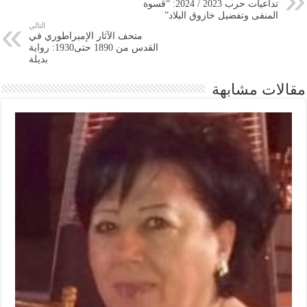
تداعيات حرب 2023 / 2024: “قسوة
المنفى وتفضيل خازوق البلاد”
التالي
متحف الآثار الإمبراطوري في
القدس من 1890 حتى1930: رواية
بديلة
مقالات مشابهة