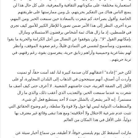
استعمارية مختلفة- على مكوناتهم الثقافية والمعرفية، على كل حال هذا لن
يمنع الناس هناك من التفكير بحريتهم، بل ومن ممارستها على طريقتهم
الخاصة. وأقول بصراحة، كم شعرت بالسعادة حين سمعت الخبر. ومن المهم،
مرة أخرى، النظر إلى هذا الأمر ضمن تصورنا للإطار الكبير للأمور كيف تجري
في فلسطين، إذ ما زال هناك ثمة أشخاص يرفضون الاستسلام، ومازال
بإمكانهم القول “لا”.. ولن يتوقفوا عن النضال من أجل الكرامة والحرية ما بقوا
يتنفسون، وسأسمح لنفسي في التمادي قليلاً، رغم صعوبة الموقف، وأنظر
لهم بشاعرية وحميمية وأراهم زنابق حرية، ينغرسون بقوة، رغم رقتهم، في
تربة حريتهم..
لكن خبر “إعادة” اعتقالهم كان صدمة كبيرة لنا، لقد آمنت حقاً، أو تمنيت
وأردت أن أصدق، أنهم سينجحون في الذهاب إلى البلدان المجاورة، أو على
الأقل إلى الضفة الغربية، حيث حاضنتهم الشعبية.. لا أعرف حتى كيف أصف ما
شعرت به عندما سمعت الخبر، والتعذيب الذي أعقب ذلك، والذي ما زال
مستمراً.. إنه لأمر يشعرك بالشلل حيث لا أحد يستطيع فعل أي شيء،
والمنظمات الدولية ليس لها حول ولا قوة ولا سلطة، رغم وضوح الحقائق التي
تثبت عدم شرعية الاحتلال ولا أخلاقيته؛ ومع هذا تبقى وقائع غير معترف بها
دولياً، على الأقل في هذا المكان من العالم.
مازلت أستيقظ كل يوم يلبسني خوفاً، لا أطيقه، من سماع أخبار سيئة عن