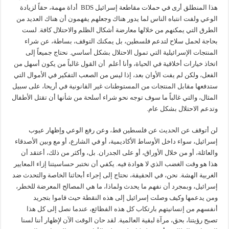
هذا المنطلق أرى في حملات مقاطعة إسرائيل BDS أداة مهمة، حقاً لزيادة
الوعي ولفت انتباه الناس لما يدور هناك وجعلهم يفهمون أن هناك العديد من
الطرق التي يمكنهم من خلالها معارضة أشكال الظلم والاحتلال كافة. لست
بحاجة لحمل سلاح لتدعم فلسطين، بل يمكنك التوقف، بساطة، عن شراء
المنتجات الإسرائيلية التي تمول الاحتلال بشكل أساسي. نحتاج جميعاً إلى
اتخاذ خيارات أخلاقية في الحياة، وأنا أعلم أن القول غالباً من يكون أسهل من
الفعل، ولكن لم يفت الأوان بعد، إذا ليس من الصعب التفكير في الأموال التي
ستدفعها مقابل المنتجات من المستوطنات غير القانونية في أريحا، على سبيل
المثال، والتي غالباً ما سوف توجه نحو شراء أسلحة من شأنها أن تقتل الأطفال
وتدعم الاحتلال بشكل عام.
لن أتوقف عن الحديث عن فلسطين قط، وعن رفع الوعي وإظهار عيوب
إسرائيل، سواء داخل الأوساط الأكاديمية، أو في الشارع، أو مع وبين الأصدقاء
والعائلة، أو من خلال الأوراق، أو على الجدران. بل، وأكثر من ذلك، أعتقد أن
هذا هو وقت الغضب الذي لا هوادة فيه. يكفي أن نختبر حساسيتنا إزاء المعايير
الغربية الهشة. نحن، في الحقيقة، نحتاج إلى إجراء أبحاثنا الخاصة والتحدث ضد
إسرائيل، وبمجرد أن نفهم ما يحدث ولماذا، ما هي المصالح المعرضة للخطر،
ومن يدعمها وكيف وصلت إسرائيل إلى هذه النقطة حيث قاموا بتجريد
أنفسهم من إنسانيتهم بارتكاب كل هذه الفظائع، عندما نصل إلى كل هذا
تصبح رؤيتنا، بحق، مرآة لبقية العالمية. لقد حان الوقت الآن لإظهار أننا لسنا