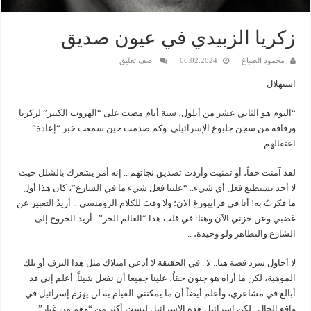
زكريا الزبيدي في عيون صديق
محمود الصباغ
06.02.2024
اضف تعليق
استهلال
“اليوم هو الثاني عشر من أيلول، ستة أيام مضت على “الهروب الكبير” لزكريا
ورفاقه من سجن جلبوع الإسرائيلي. وكم صدمت حين سمعت خبر “إعادة”
اعتقالهم.
لقد آمنت حقاً، أو تمنيت وأردت تصديق نجاتهم .. إنه أمر يشعرك بالشلل حيث
لا أحد يستطيع فعل أي شيء.. “علينا فعل شيء ما في الشارع”، كان هذا أول
ما فكرتُ به! أنا في فرايبورغ الآن؛ ولا وقتَ للكلام الرومنسي .. أريدُ التعبير عن
غضبي وعن حزني الآن وهنا: في قلب هذا “العالم الحر”.. أريد الخروج إلى
الشارع والتظاهر ولو وحيدة، ..
لا أحاول سرد قصة هنا.. لا.. في الحقيقة لا أدعي امتلاك مثل هذا الترف أو تلك
الموهبة، لكن ما أراه هو جنون حقاُ، علينا جميعا أن نفعل شيئاً. أعلم إني قد
أبالغ في مشاعري، وأعلم أيضاً أن ما يمكنني القيام به لن يهزم إسرائيل في
واقع الحال.. لكن إسرائيل هذه الإسرائيل ليست أكثر من “وهم من غبار”.