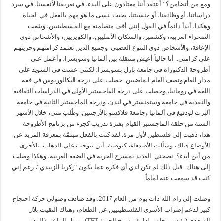
ومع من أتضامن؟” أعتقد أننا معتادون على البدء، في تعريفنا لأنفسنا، في سرد
دراساتنا، أو وظائفنا، أو جنسيتنا، بحيث ننسى ما هو مهم بالفعل في الحياة.
وهكذا، أبدأ دائماً في القول إنني أقف متضامنة مع الفلسطينيين، وشعب
الصحراء الغربية، وكشمير، والسكان الأصليين، والكويريين، والأشخاص ذوي
الإعاقة، والأشخاص ذوي التنوع العصبي، وجميع الذين تعتمد كرامتهم وحريتهم
على كرامتي.. أنا حالياً أعيش متنقلة بين ألمانيا وسويسرا، وأعمل على
أطروحة الدكتوراه في جامعة بازل بسويسرا، لكنني عشت في السويد على
مدار العام ونصف العام الماضيين. حصلت على درجة البكالوريوس في فقه
اللغة في رومانيا، وحصلت على درجة الماجستير الأولى في الدراسات الثقافية
والنقدية في جامعة وستمنستر في لندن، ودرجة الماجستير الثانية في جامعة
ألبرت لودفيغ في ألمانيا وجامعة فلاكسو بالأرجنتين. وطُلبَ مني، خلال الأشهر
الستة من حلقة الماجستير القيام بفترة تدريب كجزء من برنامج الأطروحة
هذا، ذهبت إلى فلسطين لأول مرة. لقد كنت بالفعل مهتمًة بمعرفة المزيد عن
الأوضاع هناك، وسألت الأصدقاء، كتوصية، أين يتوجب علي الذهاب، بالأحرى،
من أين أبدء؟. نصحني العديد بمسرح الحرية في الضفة الغربية، وهكذا وصلت
إلى هناك.. قبل ذلك لم تكن لدي أي فكرة عما يكون “زكريا الزبيدي”، رغم إني
كنت قد سمعت عنه لماماً.
وصلت إلى رام الله ذات يوم من العام 2017، وقد صادف وصولي حركة احتجاج
كبير لدعم إضراب الأسرى الفلسطينيين عن الطعام، وهناك التقيت بلال
السعدي (رئيس مجلس إدارة مسرح الحرية TFT)، ونبيل الراعي (المدير