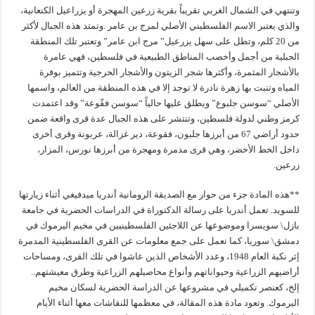
وتنتهي في الشمال الغربي تقريباً بقرية زرعين المهجرة أو يزراعيل الكنعانية،
والذي يعتبر الاسم الفلسطيني الأصلي لمرج بن عامر .وتمتد هذه الجبال لأكثر
من 20 كلم، وتطل على سهل يزرعيل” مرج ابن عامر” وتعتبر تلك المنطقة
الجبلية من أجمل وأخصب المناطق الطبيعية في فلسطين، فهي عامرة
بالأشجار المثمرة، وأكثرها شجر الزيتون والأشجار الحرجية وتتميز بوفرة
المياه وتنبت بها زهرة نادرة لا توجد إلا في هذه المنطقة من العالم، واسمها
الأصلي “سوسن جلبوع” ويطلق عليها حالياً “سوسن فقّوعة” وقد اعتمدت
كرمز وطني لدولة فلسطين، وتنتشر على هذه الجبال عدة قرى واقعة ضمن
حدود أراضي 67 من أبرزها جلبون، فقوعة، دير غزالة، عربونة وقرى أخرى
داخل الخط الأخضر، وهي قرى مدمرة ومهجرة من أبرزها نورس، المزار،
زرعين.
**هذه المادة جزء من حوار مع الصديقة الرومانية أندريا ميدفيغي أثناء زيارتها
للسويد. تعمل أندريا على رسالة الدكتوراة في الدراسات الحضرية في جامعة
بازل\ سويسرا وموضوعها عن اللاجئين الفلسطينيين في مخيم اليرموك في
دمشق\ سوريا، كما تعمل على جمع معلومات عن القرى الفلسطينية المدمرة
إثر نكبة العام 1948، وعدد الأشخاص الذين عاشوا في تلك القرى، ومساحات
أراضيهم الزراعية وحيواناتهم وأنواع محاصيلهم الزراعية وطرق معيشتهم..
إلخ، كعنصر تكميلي في مشروعها عن الدراسة الحضرية لسكان مخيم
اليرموك. وتعود مادة هذه المقالة، في معظمها للنقاشات معها أثناء الأيام