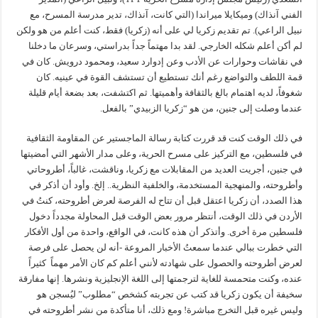
الفني آنذاك) وميكايلا ميراندا (التي كانت، آنذاك، تدير مدرسة المسرح، مع
نبيل الراعي). تم تقديم زكريا لي على أنه (زكريا) فقط، كنت أعلم من هو ولكن
لم أكن أعلم شكله الخارجي. لقد بدا مهتماً جداً بدراستي، وسرعان ما دخلنا
في نقاشات وحوارات عن الأدب وعن إدوارد سعيد، ومحمود درويش. كان في
قمة اللطف والتواضع رغم أنك تستطيع أن تستشف القوة في عينيه. كان
شغوفاً، لديه اهتمام بالغ بالثقافة وأهميتها. ثم اكتشفت، بعد بضعة أيام قليلة
عندما وصلت إلى جنين، من هو “زكريا الزبيدي” بالفعل.
في ذلك الوقت كنت قد قررت كتابة رسالة الماجستير عن المقاومة الثقافية
في فلسطين، مع التركيز على مسرح الحرية، وعلى مدار الأشهر التي أمضيتها
في جنين، أجريت العديد من المقابلات مع زكريا، وناقشت، غالباً، أطروحاتي
وأطروحته، والمنهجية المستخدمة، والخلفية النظرية.. إلخ. وأود أن أذكر في
هذا الصدد، أن زكريا اعتقل قبل أن تتاح له الفرصة لعرض أطروحته، كنتُ في
الأردن في ذلك الوقت، أنتظر مرور بعض الوقت قبل المحاولة مجدداً دخول
فلسطين مرة أخرى. وأتذكر أن هذه كانت، في الواقع، واحدة من أول الأفكار
التي خطرت ببالي عندما سمعتُ الأخبار المروعة -أنه لن يحصل على فرصة
لعرض أطروحته والحصول على شهادته لأنني أعلم كم كان الأمر مهماً كثيراً
عنده، وكنت متحمسة للغاية لترجمتها إلى اللغة الإنجليزية ونشرها. إنها مفارقة
سخيفة أن يكون زكريا قد كتب عن تجربته كشخص “مطلوب” ليُسجن هو
وليس غيره قبل التخرج مباشرة! ومع ذلك، أنا متأكدة من نشر أطروحته في