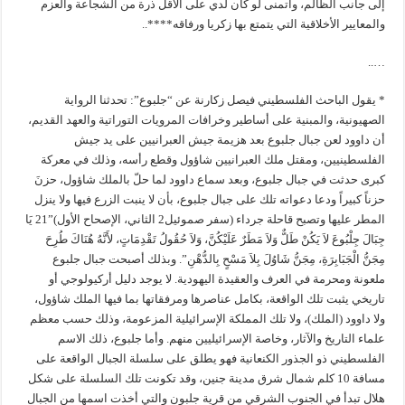
إلى جانب الظالم، وأتمنى لو كان لدي على الأقل ذرة من الشجاعة والعزم
والمعايير الأخلاقية التي يتمتع بها زكريا ورفاقه****..
…..
* يقول الباحث الفلسطيني فيصل زكارنة عن “جلبوع”: تحدثنا الرواية
الصهيونية، والمبنية على أساطير وخرافات المرويات التوراتية والعهد القديم،
أن داوود لعن جبال جلبوع بعد هزيمة جيش العبرانيين على يد جيش
الفلسطينيين، ومقتل ملك العبرانيين شاؤول وقطع رأسه، وذلك في معركة
كبرى حدثت في جبال جلبوع، وبعد سماع داوود لما حلّ بالملك شاؤول، حزنَ
حزناً كبيراً ودعا دعواته تلك على جبال جلبوع، بأن لا ينبت الزرع فيها ولا ينزل
المطر عليها وتصبح قاحلة جرداء (سفر صموئيل2 الثاني، الإصحاح الأول)”21 يَا
جِبَالَ جِلْبُوعَ لاَ يَكُنْ طَلٌّ وَلاَ مَطَرٌ عَلَيْكُنَّ، وَلاَ حُقُولُ تَقْدِمَاتٍ، لأَنَّهُ هُنَاكَ طُرِحَ
مِجَنُّ الْجَبَابِرَةِ، مِجَنُّ شَاوُلَ بِلاَ مَسْحٍ بِالدُّهْنِ”. وبذلك أصبحت جبال جلبوع
ملعونة ومحرمة في العرف والعقيدة اليهودية. لا يوجد دليل أركيولوجي أو
تاريخي يثبت تلك الواقعة، بكامل عناصرها ومرفقاتها بما فيها الملك شاؤول،
ولا داوود (الملك)، ولا تلك المملكة الإسرائيلية المزعومة، وذلك حسب معظم
علماء التاريخ والآثار، وخاصة الإسرائيليين منهم. وأما جلبوع، ذلك الاسم
الفلسطيني ذو الجذور الكنعانية فهو يطلق على سلسلة الجبال الواقعة على
مسافة 10 كلم شمال شرق مدينة جنين، وقد تكونت تلك السلسلة على شكل
هلال تبدأ في الجنوب الشرقي من قرية جلبون والتي أخذت اسمها من الجبال