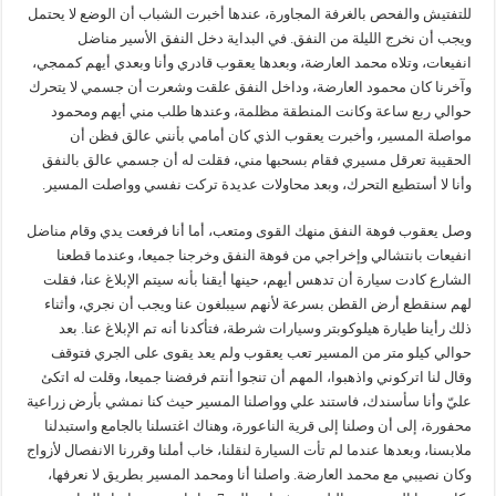
للتفتيش والفحص بالغرفة المجاورة، عندها أخبرت الشباب أن الوضع لا يحتمل
ويجب أن نخرج الليلة من النفق. في البداية دخل النفق الأسير مناضل
انفيعات، وتلاه محمد العارضة، وبعدها يعقوب قادري وأنا وبعدي أيهم كممجي،
وآخرنا كان محمود العارضة، وداخل النفق علقت وشعرت أن جسمي لا يتحرك
حوالي ربع ساعة وكانت المنطقة مظلمة، وعندها طلب مني أيهم ومحمود
مواصلة المسير، وأخبرت يعقوب الذي كان أمامي بأنني عالق فظن أن
الحقيبة تعرقل مسيري فقام بسحبها مني، فقلت له أن جسمي عالق بالنفق
وأنا لا أستطيع التحرك، وبعد محاولات عديدة تركت نفسي وواصلت المسير.
وصل يعقوب فوهة النفق منهك القوى ومتعب، أما أنا فرفعت يدي وقام مناضل
انفيعات بانتشالي وإخراجي من فوهة النفق وخرجنا جميعا، وعندما قطعنا
الشارع كادت سيارة أن تدهس أيهم، حينها أيقنا بأنه سيتم الإبلاغ عنا، فقلت
لهم سنقطع أرض القطن بسرعة لأنهم سيبلغون عنا ويجب أن نجري، وأثناء
ذلك رأينا طيارة هيلوكوبتر وسيارات شرطة، فتأكدنا أنه تم الإبلاغ عنا. بعد
حوالي كيلو متر من المسير تعب يعقوب ولم يعد يقوى على الجري فتوقف
وقال لنا اتركوني واذهبوا، المهم أن تنجوا أنتم فرفضنا جميعا، وقلت له اتكئ
عليّ وأنا سأسندك، فاستند علي وواصلنا المسير حيث كنا نمشي بأرض زراعية
محفورة، إلى أن وصلنا إلى قرية الناعورة، وهناك اغتسلنا بالجامع واستبدلنا
ملابسنا، وبعدها عندما لم تأت السيارة لنقلنا، خاب أملنا وقررنا الانفصال لأزواج
وكان نصيبي مع محمد العارضة. واصلنا أنا ومحمد المسير بطريق لا نعرفها،