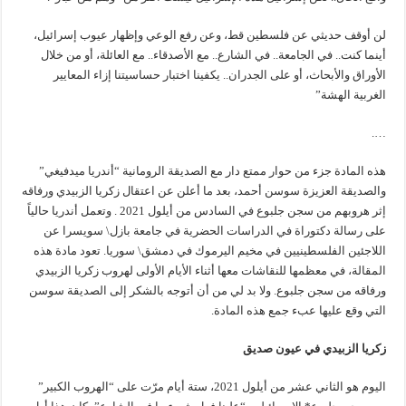
لن أوقف حديثي عن فلسطين قط، وعن رفع الوعي وإظهار عيوب إسرائيل،
أينما كنت.. في الجامعة.. في الشارع.. مع الأصدقاء.. مع العائلة، أو من خلال
الأوراق والأبحاث، أو على الجدران.. يكفينا اختبار حساسيتنا إزاء المعايير
الغربية الهشة”
….
هذه المادة جزء من حوار ممتع دار مع الصديقة الرومانية “أندريا ميدفيغي”
والصديقة العزيزة سوسن أحمد، بعد ما أعلن عن اعتقال زكريا الزبيدي ورفاقه
إثر هروبهم من سجن جلبوع في السادس من أيلول 2021 . وتعمل أندريا حالياً
على رسالة دكتوراة في الدراسات الحضرية في جامعة بازل\ سويسرا عن
اللاجئين الفلسطينيين في مخيم اليرموك في دمشق\ سوريا. تعود مادة هذه
المقالة، في معظمها للنقاشات معها أثناء الأيام الأولى لهروب زكريا الزبيدي
ورفاقه من سجن جلبوع. ولا بد لي من أن أتوجه بالشكر إلى الصديقة سوسن
التي وقع عليها عبء جمع هذه المادة.
زكريا الزبيدي في عيون صديق
اليوم هو الثاني عشر من أيلول 2021، ستة أيام مرّت على “الهروب الكبير”