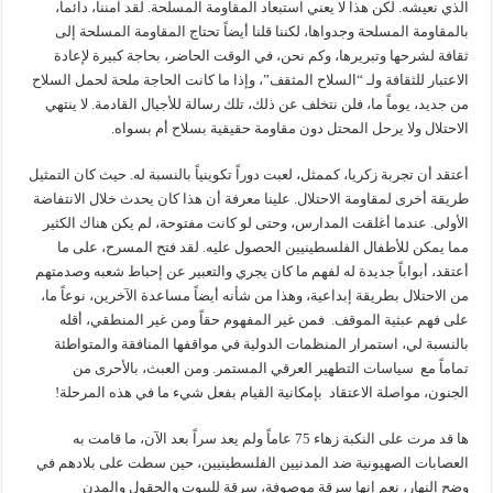
الذي نعيشه. لكن هذا لا يعني استبعاد المقاومة المسلحة. لقد آمننا، دائماً،
بالمقاومة المسلحة وجدواها، لكننا قلنا أيضاً تحتاج المقاومة المسلحة إلى
ثقافة لشرحها وتبريرها، وكم نحن، في الوقت الحاضر، بحاجة كبيرة لإعادة
الاعتبار للثقافة ولـ “السلاح المثقف”، وإذا ما كانت الحاجة ملحة لحمل السلاح
من جديد، يوماً ما، فلن نتخلف عن ذلك، تلك رسالة للأجيال القادمة. لا ينتهي
الاحتلال ولا يرحل المحتل دون مقاومة حقيقية بسلاح أم بسواه.
أعتقد أن تجربة زكريا، كممثل، لعبت دوراً تكوينياً بالنسبة له. حيث كان التمثيل
طريقة أخرى لمقاومة الاحتلال. علينا معرفة أن هذا كان يحدث خلال الانتفاضة
الأولى. عندما أغلقت المدارس، وحتى لو كانت مفتوحة، لم يكن هناك الكثير
مما يمكن للأطفال الفلسطينيين الحصول عليه. لقد فتح المسرح، على ما
أعتقد، أبواباً جديدة له لفهم ما كان يجري والتعبير عن إحباط شعبه وصدمتهم
من الاحتلال بطريقة إبداعية، وهذا من شأنه أيضاً مساعدة الآخرين، نوعاً ما،
على فهم عبثية الموقف. فمن غير المفهوم حقاً ومن غير المنطقي، أقله
بالنسبة لي، استمرار المنظمات الدولية في مواقفها المنافقة والمتواطئة
تماماً مع سياسات التطهير العرقي المستمر. ومن العبث، بالأحرى من
الجنون، مواصلة الاعتقاد بإمكانية القيام بفعل شيء ما في هذه المرحلة!
ها قد مرت على النكبة زهاء 75 عاماً ولم يعد سراً بعد الآن، ما قامت به
العصابات الصهيونية ضد المدنيين الفلسطينيين، حين سطت على بلادهم في
وضح النهار، نعم إنها سرقة موصوفة، سرقة للبيوت والحقول والمدن