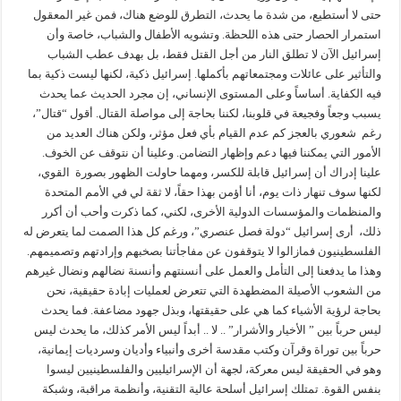
حتى لا أستطيع، من شدة ما يحدث، التطرق للوضع هناك، فمن غير المعقول
استمرار الحصار حتى هذه اللحظة. وتشويه الأطفال والشباب، خاصة وأن
إسرائيل الآن لا تطلق النار من أجل القتل فقط، بل بهدف عطب الشباب
والتأثير على عائلات ومجتمعاتهم بأكملها. إسرائيل ذكية، لكنها ليست ذكية بما
فيه الكفاية. أساساً وعلى المستوى الإنساني، إن مجرد الحديث عما يحدث
يسبب وجعاً وفجيعة في قلوبنا، لكننا بحاجة إلى مواصلة القتال. أقول “قتال”،
رغم شعوري بالعجز كم عدم القيام بأي فعل مؤثر، ولكن هناك العديد من
الأمور التي يمكننا فيها دعم وإظهار التضامن. وعلينا أن نتوقف عن الخوف.
علينا إدراك أن إسرائيل قابلة للكسر، ومهما حاولت الظهور بصورة القوي،
لكنها سوف تنهار ذات يوم، أنا أؤمن بهذا حقاً، لا ثقة لي في الأمم المتحدة
والمنظمات والمؤسسات الدولية الأخرى، لكني، كما ذكرت وأحب أن أكرر
ذلك، أرى إسرائيل “دولة فصل عنصري”، ورغم كل هذا الصمت لما يتعرض له
الفلسطينيون فمازالوا لا يتوقفون عن مفاجأتنا بصخبهم وإرادتهم وتصميمهم.
وهذا ما يدفعنا إلى التأمل والعمل على أنسنتهم وأنسنة نضالهم ونضال غيرهم
من الشعوب الأصيلة المضطهدة التي تتعرض لعمليات إبادة حقيقية، نحن
بحاجة لرؤية الأشياء كما هي على حقيقتها، وبذل جهود مضاعفة. فما يحدث
ليس حرباً بين ” الأخيار والأشرار” .. لا .. أبداً ليس الأمر كذلك، ما يحدث ليس
حرباً بين توراة وقرآن وكتب مقدسة أخرى وأنبياء وأديان وسرديات إيمانية،
وهو في الحقيقة ليس معركة، لجهة أن الإسرائيليين والفلسطينيين ليسوا
بنفس القوة. تمتلك إسرائيل أسلحة عالية التقنية، وأنظمة مراقبة، وشبكة