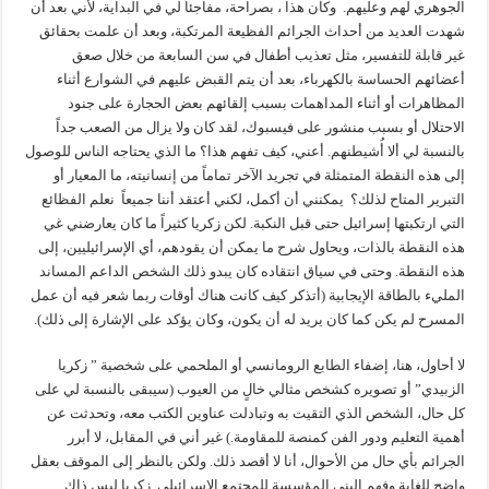
الجوهري لهم وعليهم. وكان هذا ، بصراحة، مفاجئاً لي في البداية، لأني بعد أن
شهدت العديد من أحداث الجرائم الفظيعة المرتكبة، وبعد أن علمت بحقائق
غير قابلة للتفسير، مثل تعذيب أطفال في سن السابعة من خلال صعق
أعضائهم الحساسة بالكهرباء، بعد أن يتم القبض عليهم في الشوارع أثناء
المظاهرات أو أثناء المداهمات بسبب إلقائهم بعض الحجارة على جنود
الاحتلال أو بسبب منشور على فيسبوك، لقد كان ولا يزال من الصعب جداً
بالنسبة لي ألا أُشيطنهم. أعني، كيف تفهم هذا؟ ما الذي يحتاجه الناس للوصول
إلى هذه النقطة المتمثلة في تجريد الآخر تماماً من إنسانيته، ما المعيار أو
التبرير المتاح لذلك؟ يمكنني أن أكمل، لكني أعتقد أننا جميعاً نعلم الفظائع
التي ارتكبتها إسرائيل حتى قبل النكبة. لكن زكريا كثيراً ما كان يعارضني غي
هذه النقطة بالذات، ويحاول شرح ما يمكن أن يقودهم، أي الإسرائيليين، إلى
هذه النقطة. وحتى في سياق انتقاده كان يبدو ذلك الشخص الداعم المساند
المليء بالطاقة الإيجابية (أتذكر كيف كانت هناك أوقات ربما شعر فيه أن عمل
المسرح لم يكن كما كان يريد له أن يكون، وكان يؤكد على الإشارة إلى ذلك).
لا أحاول، هنا، إضفاء الطابع الرومانسي أو الملحمي على شخصية ” زكريا
الزبيدي” أو تصويره كشخص مثالي خالٍ من العيوب (سيبقى بالنسبة لي على
كل حال، الشخص الذي التقيت به وتبادلت عناوين الكتب معه، وتحدثت عن
أهمية التعليم ودور الفن كمنصة للمقاومة.) غير أني في المقابل، لا أبرر
الجرائم بأي حال من الأحوال، أنا لا أقصد ذلك. ولكن بالنظر إلى الموقف بعقل
واضح للغاية وفهم البنى المؤسسة للمجتمع الإسرائيلي. زكريا ليس ذاك