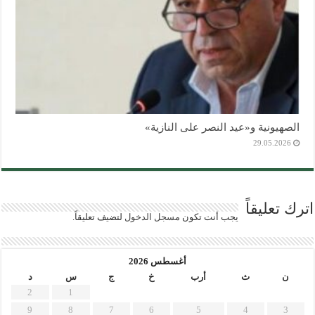
الصهيونية و«عيد النصر على النازية»
29.05.2026
اترك تعليقاً
يجب أنت تكون
مسجل الدخول
لتضيف تعليقاً.
أغسطس 2026
ن
ث
أرب
خ
ج
س
د
2
1
9
8
7
6
5
4
3