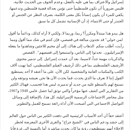
إسرائيل والاعتراف بما هي عليه بالفعل، وعدم الخوف من الحديث علانية،
فليس ضرورياً أن تكون فلسطينياً حتى تؤمن بعدالة قضية فلسطين وتدعمها،
يكفي للمرء أن يكون إنساناً بكل معنى الكلمة، بصرف النظر عن الجنس أو
الجندر أو حتى الانتماء، إذ أن الإنسانية تشمل كل ما سبق.
هل يبدو هذا مبتذلاً ومكرراً؟ ربما، وربما لا، ولكني لا أراه كذلك، ودائماً ما أقول
لمن حولي” قد تجدون مبالغة في قصصي، فإن كنتم في شك مما أقول ومما
رأيت، أطلب منكم الذهاب إلى هناك، إلى أي مخيم للاجئين وشاهدوا ما يفعله
الإسرائيليون.. تحدثوا إلى الناس، واستمعوا إلى قصصهم”.. القصص
والذكريات مهمة جداً، لاسيما، بعد أن عمدت إسرائيل إلى تدمير محتوى
الأرشيف الفلسطينيـ بما في ذلك أرشيف الفيلم الفلسطيني، كما نهبت آلاف
الكتب والمكتبات العامة والشخصية. لكن الآن، على ما أعتقد لا أحد يستطيع
القول إننا لا نعرف ما الذي يحدث، فما يحدث الآن ها نحن نعيشه ونوثقه ولن
نسمج لهم بالسطو عليه من جديد أو تدميره، ليس هذا فحسب، فهناك الكثير
من التقارير التي كشف عنها مؤخراً والتي توثق لما حصل عامي 1948 و1967،
مثل محاضر الاجتماعات الرسمية الإسرائيلية، كل هذا، بالإضافة إلى وسائل
التواصل الاجتماعي التي أصبحت الآن أداة رائعة تسمح للعمل والتطوير.
أعتقد حقاً أن أحد الأسباب الرئيسية التي دفعت الكثير من الناس حول العالم
إلى حشد ودعم الناس في “الشيخ جراح” والقرى الأخرى المعرضة لخطر
الإخلاء أنهم يستطيعون رؤية ما كان يحدث مباشرة. أما بالنسبة إلى غزة فأنا