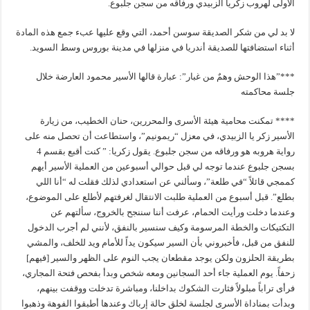
الأولى لهروب زكريا الزبيدي ورفاقه من سجن جلبوع.
لا بد لي من شكر الصديقة سوسن أحمد، التي وقع عليها عبء جمع هذه المادة
أثناء استضافتها للصديقة أندريا في منزلها في مدينة بوروس وسط السويد.
***”هذا الوحش وهمٌ من غبار”: عبارة قالها الأسير محمود العارضة خلال
جلسة محاكمته
**** تمكنت محامية هيئة الأسرى والمحررين، حنان الخطيب، من زيارة
الأسير زكر يا الزبيدي، في معزل “ريمونيم”، واستطاعت أن تحصل منه على
رواية هروبه هو ورفاقه من سجن جلبوع. يقول زكريا: ” كنت أقبع بقسم 4
بسجن جلبوع عندما توجه لي قبل حوالي أسبوعين من العملية الأسير أيهم
كممجي قائلاً “في طلعة”، وسألني عن استعدادي لذلك فقلت له “أنا اللي
بطلع”. قبل أسبوع من العملية طلبت الانتقال لغرفتهم لأطلع على الموضوع،
وعندما دخلت ورأيت الحمام، عرفت أننا سننجح بالخروج، سألتهم عن
التكتيكات والخطة المرسومة وكيف سنسير بالنفق، لأنني لم أجرب الدخول
للنفق من قبل، فأخبروني بأن السير سيكون يداً للأمام ويد للخلف، والمشي
بطريقة الحلزون ولكن يوجد مقطعان يجب النوم على الظهر والسير [فيهم]
زحفاً. يوم العملية جاء أحد السجانين ومعه شخص وبدأ بفحص فتحة المجاري،
فرأى تراباً مبلولاً فثارت الشكوك بداخلنا، ومباشرة تدخلت ووقفت بينهم،
وبدأت بمناداة الأسرى لجلسة لخلق حالة إرباك وعندها أطبقوا الفوهة وذهبوا