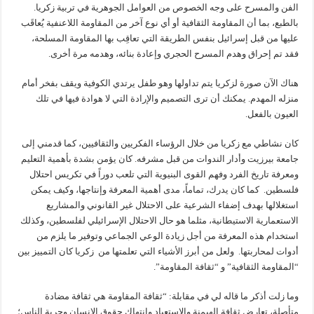
الفن والمسرح على وجه الخصوص من العوامل الجوهرية في تربية زكريا.
بالطبع، بما أن المقاومة الثقافية أو أي نوع آخر من المقاومة اللاعنفية يُعاقَب
عليها من قبل إسرائيل بنفس الطريقة التي تعاقِب بها المقاومة المسلحة،
فقد تم إحراق وهدم المسرح الحجري وإعادة بنائه، وهدمه مرة أخرى.
هناك الآن صورة لزكريا يتم تداولها وهو طفل يرتدي الكوفية ويقف بفخر أمام
منزله المهدم. يمكنك أن ترى التصميم والإرادة التي لا هوادة فيها في تلك
العيون بالفعل.
كان نشاطي مع زكريا من خلال الرؤساء الفكريين والثقافيين، كما قدمني إلى
جامعة بيرزيت وأدار الندوات من قبل مشرفه. كان يؤمن بشدة بأهمية التعليم
ومعرفة تاريخ الفرد وفهم القوى البنيوية التي تلعب دوراً في تكريس احتلال
فلسطين. كما كان يدرك، تماماً، مدى أهمية المعرفة وإنتاجها، وكيف يمكن
استغلالها بهدف إضفاء الشرعية على الاحتلال غير القانوني والمشاريع
الاستعمارية الاستيطانية، مثلما هو حال الاحتلال الإسرائيلي لفلسطين، وكذلك
استخدام هذه المعرفة من أجل زيادة الوعي الجماعي وتوفير ما يلزم من
أدوات لمحاربتها. ولعل من أبرز الأشياء التي تعلمتها من زكريا كان التمييز بين
“المقاومة الثقافية” و “ثقافة المقاومة”.
وما زلت أذكر ما قاله لي في مقابلة: “ثقافة المقاومة هي ثقافة مضادة
متأصلة، تعارض ثقافة الهيمنة والاستعباد وانتهاك حقوق الإنسان وحرية الناس؛