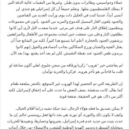
عملاء وجواسيس، وطائرات بدون طيار، وغيرها من التقنيات عالية الدقة التي
لا يمتلك الفلسطينيون مثلها.. ونعلم جميعاً أن كل إسرائيلي هو جندي. لن
أنسى أبداً، عندما كنت في الخليل ذات يوم، ورأيت العديد من القناصين
والجنود يلقون الغاز المسيل للدموع والمزيد من الجنود يأتون في مجموعات
وينظمون إطلاق النار على هدف غير مرئي. عندما صعدت التل لأرى أين كانوا
يطلقون النار وعلى من، صعقت حين لمحت مجموعة من الأطفال والمراهقين
يرشقون الجنود بالحجارة. أعلم أننا نسمع هذا كثيراً، لكنه من الشائع جداً أن
يقتل الفتية والشبان وزرع السكاكين بجانب أجسادهم والقول إنهم كانوا
يريدون طعن الجنود عند نقطة التفتيش. لكن لم يعد أحد يقتنع بهذا بعد الآن.
لم يفاجئني خبر “هروب” زكريا ورفاقه من سجن جلبوع، لعلي أكون صادقة لو
قلت ما فاجأني هو تأخر هروبه.. فزكريا والحرية توأمان.
إن الطريقة التي تم التحضير لهذا الهروب غير المتوقع، بالحفر بملعقة طعام
كما يقال، كانت مدهشة. يصف البعض ما حدث على أنه إخفاق لإسرائيل، لكنه
أكثر من ذاك، هو، في الحقيقة، صفعة قوية.
لا يمكن تصديق ما فعله هؤلاء الرجال، ثمة حبكة تشبه دراما أفلام الخيال،
وكيف لا يكون ذلك والثورة، أي ثورة، هي بحد ذاتها فعل رومنسي حالم. إن ما
حدث يثبت من جديد عدم قدرة إسرائيل، بجبروتها وحصارها، وتقييدها للحريات
ومحاولة السيطرة وتدمير الهوية الوطنية للشعب، والاستيلاء -من خلال أدوات