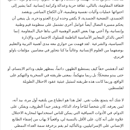
فثقافة المقاومة، بالتالي، ثقافة حرية وعدالة وكرامة إنسانية. كما يشير إلى
احتوائها عمليات وآليات نفسية وتعليمية، لأن الكفاح المباشر، ويقصد
الجسدي، التضحية الجسدية، لا يكفي وحده لردع العدو ودحره، بل ينبغي أن
يحكم مسيرة النضال أيضاً عوامل أخرى تشتمل على منظومة قيم وطنية
وإنسانية، ولا أعني بهذا بعض القيم الوهمية التي بناها خيال المقاومة. إنما
أخص بالذكر المعايير الأساسية الناظمة للسلوك الاجتماعي، والإدارة
السياسية، والشرعية . لقد فهمت من حواري معه مدى أهمية التربية والتعليم
بوصفهما من العلوم الإنسانية. وغالباً ما كنا نتحاور في مضامين مؤلفات باولو
فريري.
لقد أدهشني حقاً كيف يستطيع الظهور، دائماً، بمظهر طيف ودائم الابتسام، أو
حتى يبدو مضحكاً؛ بل ربما متهكماً، بمعنى طريقته في السخرية والتهكم على
الواقع، وربما كانت هذه طريقته لتمثيل عبثية عقود الاحتلال الطويلة
لفلسطين.
لا شك أنه يتمتع بقلب نقي.. لعل هذا هو انطباع من يلتقيه أول مرة، بيد أنه،
لمن يعرفه، كان شخصاً لمّاحاً وحاد الذكاء، ويقدر جيداً الظروف، ويفكر، على
الدوام، في الأدوات السياقية التي يمكن للناس استخدامها لمحاربة الاحتلال.
علاوة على أنه كان، على الأقل بالنسبة لي، واقعياً لا يهاب من إضفاء الطابع
الإنساني على الإسرائيليين، وبالتأكيد لم يقم بزخرفة سمة العداء النمطي