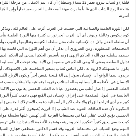
قليلة ) والشاب يتزوج بعمر 22 سنة ( وسطياً ) أي كان يتم الانتق
مُتاحة للزوج الشاب الذي غالباً ما يرث مهنة أبيه ، فابن النجار يصير نجاراً وإبن المُ
أسرته .
لكن الثورة العلمية والصناعية التي حصلت في الغرب أثرت على العالم كله ، ويذكر ا
كوبرنيكوس وغاليلة ونيوتن أي أن الغرب أنجز ثورات كثيرة منها الثورة العلمية بت
أن سلطة العقل والإرادة الإنسانية حلت محل سلطة الكنيسة وتعاليمها والغيب ، و
المجتمعات المتطورة . ومن الضروري أن نذكر أن من أهم الثورات التي قامت بها ا
يستمد سلطته من الله ( الحاكم الإلهي ) وتم تأسيس الحكم المدني أي الحكم الذي يط
تداول السلطة بمعنى ألا يبقى الحاكم في منصبه إلى الأبد . وقد نجحت الرأسمالية الع
يكون ما تستهلكه لا لزوم له ، لكن الناس تُصاب بسعير المنافسة على الاستهلاك . أ
يريدون بينما الواقع أن الإنسان تحول إلى آلة مُنتجة تقبض أجراً وتكون الأرباح الك
الإنسان في الأنظمة الرأسمالية بحالة استلاب وغربة اجتماعية والاستلاب حسب 
الطب النفسي إذ صار أغلب من يقصدون عيادات الطب النفسي يعانون من الاكتئاب وا
العالمية في الدول المتقدمة على إغراق الإنسان في المُتع فهي دعمت كثيراً ا
كبير مم أدى لتراجع الزواج والإنجاب لكن الرأسمالية دعمت الاستهلاك الجنسي ( أو
المكبوتة لأن هذه الطاقات القوية عند الشباب إذا حُررت يُصبحون أكثر قدرة على الإ
الجنسي يؤدي لكبت عقلي كما في مجتمعاتنا العربية التي تُهيمن عليها سلسلة موانع
كبت جنسي يعيق كثيراً تفكيره الحر وحريته ، وتعتمد الأنظمة الاستبدادية على تر
المهم وضع الشباب في مجتمعاتنا العربية وقد قسم الدكتور مصطفى حجازي الشباب 
الشباب النخبة أي الذين يتلقون أفضل تعليم وأفضل رعاية أسرية وقادرين على السف