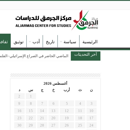
الرئيسية
سياسة
تاريخ
أدب
توثيق
ثقاف
آخر التحديثات
الماضي الحاضر في الصراع الإسرائيلي–الفلسطين
أغسطس 2026
ن
ث
أرب
خ
ج
س
د
2
1
9
8
7
6
5
4
3
16
15
14
13
12
11
10
23
22
21
20
19
18
17
30
29
28
27
26
25
24