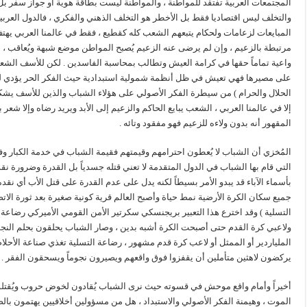
المجتمعات العربية تفتقد للمواطنة ، والمواطنة ليست بطاقة هوية أو جواز سفر بل 
والتخلف ليس اقتصاديا فقط بل الأخطر هو التخلف الذهني والفكري ، فالدول العربية
المبايعات لزعامات ولحكام يتبعهم الشعب كله كقطيع ، فقط في عالمنا العربي يهتف
مرتبطة بالزعيم ، وإن لم يرضى عنه الزعيم يُصبح المواطن موضع شبهة ويُعاقب ، لكن 
واعية تماماً حقها في كرامة العيش وتطالب بمحاسبة الفاسدين . لكن للأسف الش
على مصيرها فهي تعيش في ظل أنظمة شمولية استبدادية حيث الفكر الحر يؤدي لس
الحلال والحرام ) من سيطرة الفكر الأصولي على هؤلاء الشباب والذين للأسف يشكل
إلا في عالمنا العربي ، الشعب يبايع الحاكم والزعيم إلى الأبد ويريد رضاه وإلا شعر ب
المقهور أنه بدون ولاءه للزعيم فهو مفقود وتائه .
المُخزي أن الشباب لا يُعطون احترامهم وقيمتهم فقيمة الشباب في خدمة الكبار وفي 
التي قام بها الشباب في الدول المتقدمة لا تعني قتله جسدياً بل القدرة وضرورة نقد
بأسماء الآباء قد يبدو الأمر بسيطاً لكنه يدل على عدم القدرة على قتل الأب أي نق
جميع سكان الكرة الأرضية نمط حياة وأصبح العالم قرية كونية صغيرة بعد ثورة الا
التسلية ) وقد اخترع هذا التعبير بريجنسكي سكرتير الأمن القومي الأميركي رضاعة ا
ولاعبي كرة القدم حتى أصبحت الكرة أشبه بدين ، وصار الشباب يحلقون بحلم الن
الملياردير أو الممثل أو لاعب كرة قدم مشهور ، رضاعة التسلية تغذي صناعة الأح
يركضون لاهثين متأملين أن يقفزوا فوق واقعهم ويصيرون نجوماً ويسحقون الفقر .
أخيراً وأمام واقع موحش في قسوته حيث نرى الشباب يُقادون لخوض حروب ويُقتلون
الموت ، وهيمنة الفكر الأصولي والاستبداد ، هل من مسؤولين أخلاقيين يهتمون با