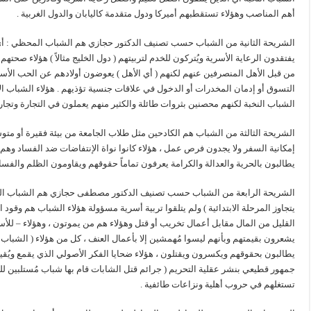
أهم المناصب وهؤلاء تستقطبهم أميركا ودول متقدمة كاليابان والدول الغربية .
الشريحة الثانية من الشباب حسب تصنيف الدكتور حجازي هم الشباب المحظي : أي 
يفتقدون الرعاية الأسرية ويُتركون للخدم لتربيتهم ( دول الخليج مثالاً ) هؤلاء ص
من قبل الأهل المنصرفين عنهم لكنهم ( أي الأهل ) يعوضون أولادهم عن الحب الأس
التسوق أو إدمان المخدرات أو الدخول في علاقات جنسية تؤذيهم . هؤلاء الشباب الأ
الشباب النخبة لكنهم محصنين بثروات طائلة والكثير منهم يعملون في التجارة وتجار
الشريحة الثالثة من الشباب هم الكادحين مثل طلاب الجامعة من بيئة فقيرة أو م
إمكانية السفر ولا يجدون فرص عمل ، هؤلاء كانوا نواة الإنتفاضات ضد الفساد وهم 
يطالبون بالحرية والعدالة والكرامة يعرفون تماماً حقوقهم ويقاومون الظلم والفساد
الشريحة الرابعة من الشباب حسب تصنيف الدكتور مصطفى حجازي هم الشباب المُهمش 
يتجاوز المرحلة الابتدائية ) ولم يتلقوا تربية أسرية مسؤولة هؤلاء الشباب هم وقو
القليل من المال مقابل أعمال تخريب أو قتل وهؤلاء هم من يموتون ، وهؤلاء – للأ
يشعرون بقيمتهم وبأنهم ليسوا مُهمشين إلا بأعمال العنف ، كل من هؤلاء ( الشباب 
يطالبون بحقوقهم ويكسرون ويقتلون ، هؤلاء ضحايا الفكر الأصولي الذي يقمع ويُقيد
جمهور قطيعي بنشر عقلية التحريم ( جرائم قتل الشابات قام بها شباب مُستلبين للفك
تستغلهم في حروب أهلية ونزاعات طائفية .