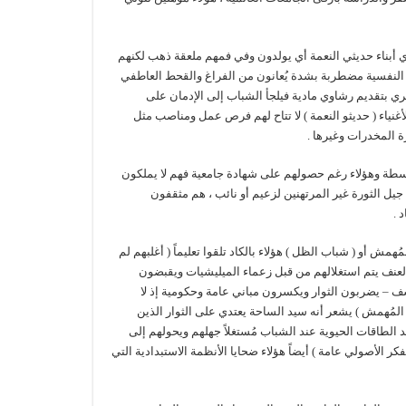
أبناء حديثي النعمة أي يولدون وفي فمهم ملعقة ذهب لكنهم
حتهم النفسية مضطربة بشدة يُعانون من الفراغ والقحط العاطفي
ري بتقديم رشاوي مادية فيلجأ الشباب إلى الإدمان على
غنياء ( حديثو النعمة ) لا تتاح لهم فرص عمل ومناصب مثل
ة المخدرات وغيرها .
توسطة وهؤلاء رغم حصولهم على شهادة جامعية فهم لا يملكون
جيل الثورة غير المرتهنين لزعيم أو نائب ، هم مثقفون
 .
أو ( شباب الظل ) هؤلاء بالكاد تلقوا تعليماً ( أغلبهم لم
د العنف يتم استغلالهم من قبل زعماء الميليشيات ويقبضون
سف – يضربون الثوار ويكسرون مباني عامة وحكومية إذ لا
المُهمش ) يشعر أنه سيد الساحة يعتدي على الثوار الذين
 الطاقات الحيوية عند الشباب مُستغلاً جهلهم ويحولهم إلى
ر الأصولي عامة ) أيضاً هؤلاء ضحايا الأنظمة الاستبدادية التي