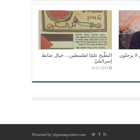
لا يرحلون
البطّيخ علمًا لفلسطين… خيال ضابط
إسرائيليّ
14.12.2023
Powered by
aljarmaqcenter.com