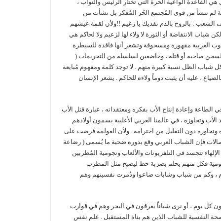
هي القاعدة الواعية الحرة التي تختار الرئيس والنواب ،
 لم تنشأ من قوى المُجتمع الحُر المُفكر بل نشأت من
 الشعب : بالروح بالدم نفديك يا زعيم !!ولأن لقمة عيشهم
شباب الانتفاضة أو الثورة لا ولاء لها لزعيم ولا لحاكم هي
عوب العربية مقهورة ومسحوقة وتشعر أنها فاقدة للسيطرة
جن صاحبه أو قتله ، وخاضعين لسلسلة من التحريمات (
 شباب الظل نسبة كبيرة منهم . لا توجد كلمة ومفهوم مُبايعة
الضياع ، عليه أن يثبت دوماً ولاءه للحاكم . يشعر الإنسان
الطاعة وإعادة إنتاج الأب بفكره ومعتقداته ، عبارة قتل الأب
 الأب وتجاوزه ، في عالمنا العربي الأغلبية يسمون أولادهم
ده وتجاوزه دون التقليل من احترامه . ولأن العولمة فرضت على
تصالات فإن الشباب العربي وقع بدوره ضحية ما يُسمى ( رضاعة
لإلهاء تتجسد في التلفزيونات والألعاب ونجومية المُطربين
جومية فكل منهم يحلم بضربة حظ ليصبح مثل المطرب
لام ، وكم من شباب وشابات ضاعوا ودُمرت نفسيتهم وهم
 كل يوم ، أو نرى شباناً يغرقون في البحر وهم في قوارب
لصحة النفسية للشباب الذين هم بناة المستقبل . علم نفس