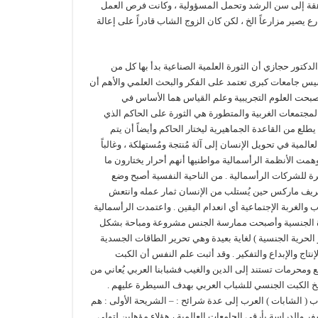
ال من مرحلة المُراهقة إلى سن الرشد وتحمل المسؤولية ، وكانت فرص العمل
زارع يصير مزارعاً الخ ، لكن كان الزوج الشاب قادراً على إعالة
لدكتور حجازي أن الثورة العلمية الصناعية بدأ بها كل من
أسيس جامعات كبرى تعتمد على الفكر والبحث العلمي والأهم أن
أصبحت العلوم التجريبية وعلم القياس هما الأساس في
لمجتمعات الغربية والمتطورة هي الثورة على الحاكم الذي
لع من القاعدة الجماهيرية ليختار الحاكم وأيضاً أن يتم
المية في تحويل الإنسان إلى آلة مُنتجة ومُستهلكة ، وغالباً
وهمت الأنظمة الرأسمالية مواطنيها أنهم أحرار يختارون ما
بيرة للشركات الرأسمالية . من الناحية النفسية أصبح وضع
تعريف ماركس حين يُستلب من الإنسان ثمار عمله وانتعش
لغربة الإجتماعية أي انعدام اليقين . واعتمدت الرأسمالية
لثورة الجنسية وأصبحت ممارسة الجنس مشروعة ومباحة بشكل
 الحرية الجنسية ) لغاية بعيدة وهي تحرير الطاقات الجسدية
نتاج والإبداع والتفكير . وقد أثبت علم النفس أن الكبت
 ومحرمات تستند إلى الدين والغيب فشبابنا العربي يُعاني من
سيخ الكبت الجنسي للشباب العربي بهدف السيطرة عليهم .
( الشابات ) العرب إلى عدة شرائح : – الشريحة الأولى : هم
ر والدراسة بأرقى الجامعات العالمية ، هؤلاء مؤهلين لتولي