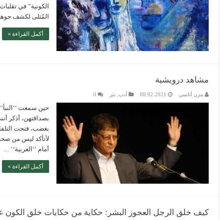
الكونية” في تقلبات (
المُثلى لكشف جوه
أكمل القراءة »
مشاهد درويشية
مزن أتاسي
08.02.2021
أدب
,
نثر
0
حين سمعت ‘‘النبأ‘‘
بصداقتهن، أذكر أنن
بغضب، فتحت التلفاز
لأتأكد ليس من صحة 
أمام ‘‘العربية‘‘ …
أكمل القراءة »
كيف خلق الرجل العجوز البشر: حكاية من حكايات خلق الكون عن