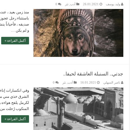
وليد يوسف
26.01.2021
أدب
,
نثر
0
منذ زمن بعيد ، عندم
باستثناء رجل عجوز 
صديقه ، فأحياناً يت
و لم يكن …
أكمل القراءة »
جدتي.. السنبلة العاشقة لحيفا..
ناصر السهلي
16.01.2021
أدب
,
نثر
0
وفي انكسارات إناء و
الشرق خذي مني ما 
لكرمل يلفح هواءه و
المنكوب رُحلت من 
أكمل القراءة »