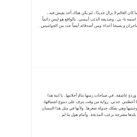
ا كان العالم لا يزال جديدًا ، لم يكن هناك أحد يعيش فيه ،
اسمه نا- بي ، وصديقه الذئب أبيسي . بالواقع هو ليس دائماً
شاجران و يصبحا أعداء. ومن أصدقائه أيضاً عدد من الجواميس .
ردةٍ عاشقة.. في صباحات زمنها تنامُ أحلامها.. يا ابنة هذا
أعطتني جدتي.. رواية من وقت ينزف على دموع اشتياقها،
جنتيها وهي تفكك جدولة شعرها.. ولأنها في مثل هذا النيسان
بلدها مضرجة برعب المذبحة.. وأمام هول ما لم …