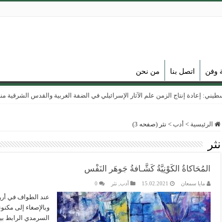
ة وفن
اتصل بنا
من نحن
ي: إعادة إنتاج الزمن علم الآثار الإسرائيلي في الضفة الغربية والقدس الشرقية منذ عام
الرئيسية
>
أدب
>
نثر (صفحه 3)
نثر
المُحَاكاةُ الكَوْنِيَّةُ كَشَّـافةُ جَوهَر النَفْس
مايا سمعان
15.02.2021
أدب
,
نثر
0
عند الطواف في أروقَ
وبالإصغاء إلى مكنون
السرمدي الرابط بينه