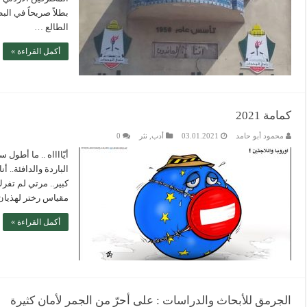
بطلاً صريحاً في الب
الطالع …
أكمل القراءة »
كمامة 2021
محمود أبو حامد
03.01.2021
أدب
,
نثر
0
الباردة والدافئة.. 
كبير.. مرتي لم تفرك
مقياس رختر لهذيان 
أكمل القراءة »
الجرمق للأبحاث والدراسات : على أحرّ من الجمر لأمانٍ كثيرة