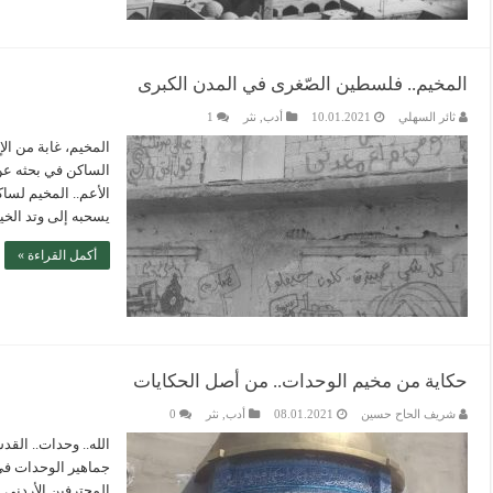
المخيم.. فلسطين الصّغرى في المدن الكبرى
ثائر السهلي
10.01.2021
أدب
,
نثر
1
المخيم، غابة من ال
الساكن في بحثه عن ذ
الأعم.. المخيم لسا
يسحبه إلى وتد الخ
أكمل القراءة »
حكاية من مخيم الوحدات.. من أصل الحكايات
شريف الحاح حسين
08.01.2021
أدب
,
نثر
0
الله.. وحدات.. الق
جماهير الوحدات في
المحترفين الأردني