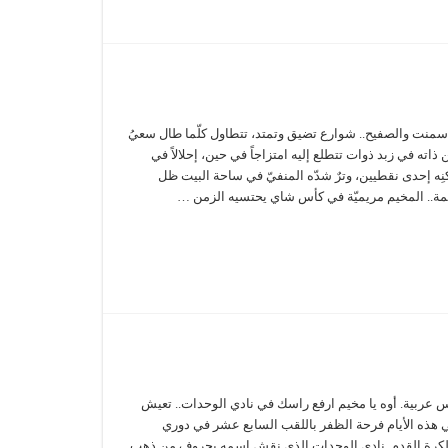
إسمنت والصفيح.. شوارع تضيق وتمتد، تتطاول كلّما طال سعيُ
اته في زبد ذوات تتطلع إليه امتزاجاً في حين، إحلالاً في
كنِه إحدى نقطيين، وترٌ شدّه المنفيّ في ساحة البيت ظل
يمة.. المخيم مريميّة في كأس شاي يحتسيه الزمن …
دس عربية. أوه يا مخيم ارفع راسك في نادي الوحدات.. تعيش
 هذه الأيام فرحة الظفر باللقب السابع عشر في دوري
 لكرة القدم. نادي الوحدات الذي نقش اسمه بحروف من ذهب