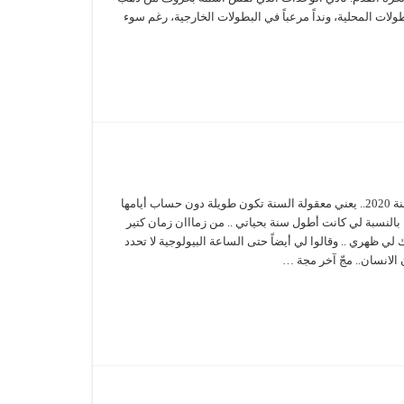
طولات المحلية، ونداً مرعباً في البطولات الخارجية، رغم سوء
أيّااااه .. ما أطول سنة 2020.. يعني معقولة السنة تكون طويلة دون حساب أيامها
أنا بالنسبة لي كانت أطول سنة بحياتي .. من زمااان زمان كتير
 لي ظهري .. وقالوا لي أيضاً حتى الساعة البيولوجية لا تحدد
الانسان.. مجّ آخر مجة …