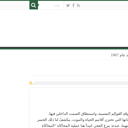
 1967
ةِ العَوالِم النفسية، واستنطاق الصمت الداخلي فيها،
اتها التي تختزن أقانيم الحياة والموت، ينكشفُ لنا ذلك الجسر
ما، عندئذ ببزغ الفجر، لتبدأ هنا عملية المحاكاة “المحاكاة