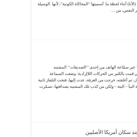
الأنا) أثناء لحظة ما. أسميتها “المحاكاة الكونية”، لأنها الوسيلة
ر النفس، من …
 عبر سمّاعة الهاتف من إحدى ‘‘الصديقات‘‘ المشتبه
ي قمت بالكثير من الحركات اللاإرادية: وضعت السماعة
، ثم أغلقته، خرجت من الغرفة، عدت إليها، فتحت التلفاز ثانية
النبأ – البتة – ولكن من كذب تلك المشتبه بصداقتها، تسمّرت
د سكان أمريكا الأصليين