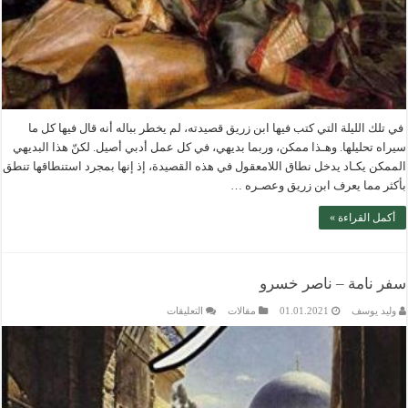
في تلك الليلة التي كتب فيها ابن زريق قصيدته، لم يخطر بباله أنه قال فيها كل ما
سيراه تحليلها. وهـذا ممكن، وربما بديهي، في كل عمل أدبي أصيل. لكنّ هذا البديهي
الممكن يكـاد يدخل نطاق اللامعقول في هذه القصيدة، إذ إنها بمجرد استنطاقها تنطق
بأكثر مما يعرف ابن زريق وعصـره …
أكمل القراءة »
سفر نامة – ناصر خسرو
على
وليد يوسف
01.01.2021
مقالات
التعليقات
سفر
نامة
–
ناصر
خسرو
مغلقة