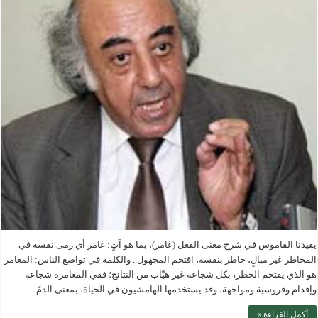
يفيدنا القاموس في شرح معنى الفعل (غامَر)، بما هو آتٍ: غامَر أي رمى نفسه في
المخاطر غير مبالٍ، خاطر بنفسه، اقتحم المجهول.. والكلمة في تواضع الناس: المغامر
هو الذي يقتحم الخطر، بكل شجاعة غير هيّاب من النتائج؛ ففي المغامرة شجاعة
وإقدام وفروسية ومواجهة، وقد يستخدمها الهامشيون في الحياة، بمعنى الذمّ …
أكمل القراءة »