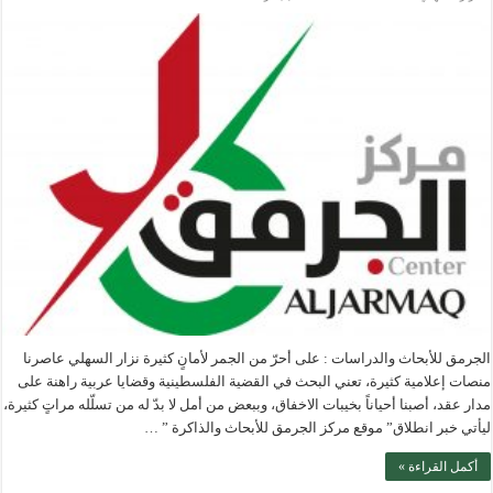
الجرمق للأبحاث والدراسات : على أحرّ من الجمر لأمانٍ كثيرة نزار السهلي عاصرنا
منصات إعلامية كثيرة، تعني البحث في القضية الفلسطينية وقضايا عربية راهنة على
مدار عقد، أصبنا أحياناً بخيبات الاخفاق، وببعض من أمل لا بدّ له من تسلّله مراتٍ كثيرة،
ليأتي خبر انطلاق” موقع مركز الجرمق للأبحاث والذاكرة ” …
أكمل القراءة »