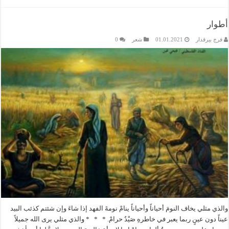
أطوار
فرج بيرقدار
01.01.2021
شعر
0
والذي مثلي يخاف النومَ أحياناً وأحياناً ينامْ نومةَ الفهد إذا شاءَ وإن شئتم كذئب البيد
عيناً دون عينٍ ربما يعبر في خاطرهِ صَيْدٌ حرامْ. * * * والذي مثلي يرى الله جميلاً