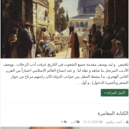
تلخيص : و ليد يوسف مقدمة جميع الشعوب في التاريخ عرفت أدب الرحلات ، ووصف
الأديب المرتحل ما شاهد و نقله لنا . و عند اتساع العالم الاسلامي اعتباراً من القرن
الثاني الهجري، بدأ ينشط التنقل بين جوانب الدولة (كان راسهم مرتاح من جواز
السفر وتأشيرة الدخول) ، و أول …
أكمل القراءة »
الكتابة المغامرة
د. أحمد برقاوي
25.12.2020
أدب
0