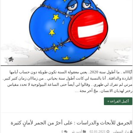
أيّااااه .. ما أطول سنة 2020.. يعني معقولة السنة تكون طويلة دون حساب أيامها
الباردة والدافئة.. أنا بالنسبة لي كانت أطول سنة بحياتي .. من زمااان زمان كتير كبير..
مرتي لم تفرك لي ظهري .. وقالوا لي أيضاً حتى الساعة البيولوجية لا تحدد مقياس
رختر لهذيان الانسان.. مجّ آخر مجة …
أكمل القراءة »
الجرمق للأبحاث والدراسات : على أحرّ من الجمر لأمانٍ كثيرة
نزار السهلي
02.01.2021
أدب
,
نثر
0