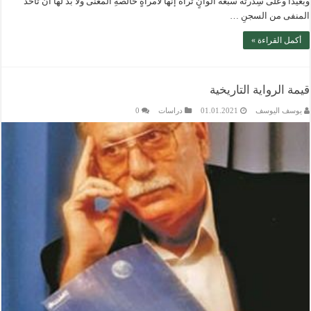
وبعيدا وعلى سِدرته سبعةُ ألوانٍ تراهْ إنها لامرأةٍ خالصةِ المعنى ولا بدَّ لها أن تأخذ
المنفى من السجنِ …
أكمل القراءة »
قيمة الرواية التاريخية
يوسف اليوسف
01.01.2021
دراسات
0