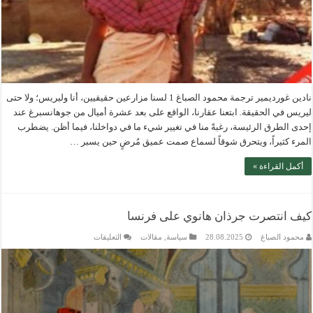
نادين غورديمير ترجمة محمود الصباغ 1 لسنا مزارعين حقيقيين، أنا وليريس؛ ولا حتى
ليريس في الحقيقة. ابتعنا عقارنا، الواقع على بعد عشرة أميال من جوهانسبرغ عند
إحدى الطرق الرئيسة، رغبةً منا في تغيير شيء ما في دواخلنا، فيما أظن. يضطرب
المرء كثيراً، ويتحرق شوقاً لسماع صمت عميق مُرضٍ حين يسبر …
أكمل القراءة »
كيف انتصرت جرذان هانوي على فرنسا
على
محمود الصباغ
28.08.2025
سياسة
,
مقالات
التعليقات
كيف
انتصرت
جرذان
هانوي
على
فرنسا
مغلقة