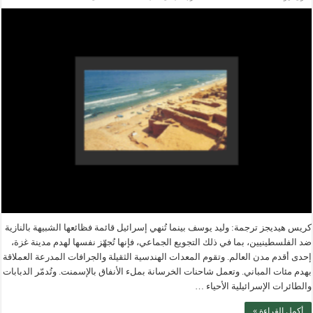
اغتيال
إسرائيل
للذاكرة
مغلقة
كريس هيديجز ترجمة: وليد يوسف بينما تُنهي إسرائيل قائمة فظائعها الشبيهة بالنازية
ضد الفلسطينيين، بما في ذلك التجويع الجماعي، فإنها تُجهّز نفسها لهدم مدينة غزة،
إحدى أقدم مدن العالم. وتقوم المعدات الهندسية الثقيلة والجرافات المدرعة العملاقة
بهدم مئات المباني. وتعمل شاحنات الخرسانة بملء الأنفاق بالإسمنت. وتُدمّر الدبابات
والطائرات الإسرائيلية الأحياء …
أكمل القراءة »