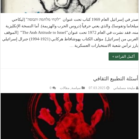
صدر في إسرائيل العام 1969 كتاب تحت عنوان “לקחי מלחמה ותבוסה” [ليكاحي
ميلخاما وتفوسا]، والذي يعني حرفياً (دروس الحرب والهزيمة). أما النسخة الإنكليزية
منه، فقد نشرت في العام 1972 تحت عنوان”The Arab Attitude to Israel” [الموقف
العربي من إسرائيل]. مؤلف الكتاب يهوشافاط هركابي (1921-1994) جنرال إسرائيلي
بارز ترأس شعبة الاستخبارات العسكرية …
أكمل القراءة »
أسئلة التطبيع الثقافي
مليحة مسلماني
07.03.2025
سياسة
,
مقالات
0