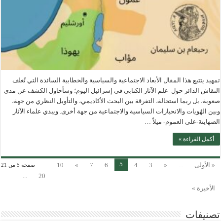
تمهيد يتتبع هذا المقال الأبعاد الاجتماعية والسياسية والخطابية السائدة التي تُغلف
النقاش الدائر حول علم الآثار الكتابي في إسرائيل اليوم؛ وسأحاول الكشف عن مدى
صعوبة، بل ربما استحالة، التفرقة بين البحث الأكاديمي، والتأويل النظري من جهة،
وبين الهُويات والانحيازات السياسية والاجتماعية من جهة أخرى. ويبدي علماء الآثار
الصهاينة-على العموم- ميلاً …
أكمل القراءة »
5
« الأولى
...
«
3
4
6
7
»
10
صفحة 5 من 21
...
20
الأخيرة »
تصنيفات