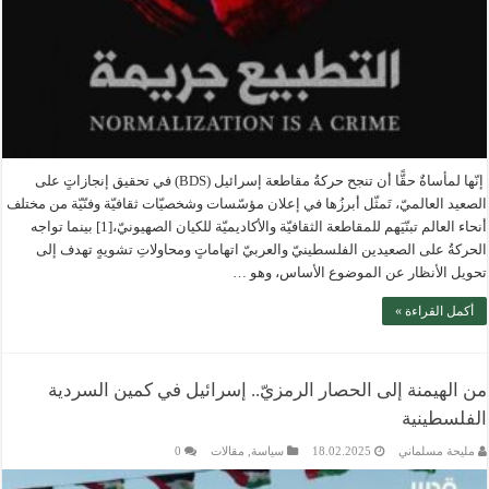
إنّها لمأساةٌ حقًّا أن تنجح حركةُ مقاطعة إسرائيل (BDS) في تحقيق إنجازاتٍ على
الصعيد العالميّ، تَمثّل أبرزُها في إعلان مؤسّسات وشخصيّات ثقافيّة وفنّيّة من مختلف
أنحاء العالم تبنّيَهم للمقاطعة الثقافيّة والأكاديميّة للكيان الصهيونيّ،[1] بينما تواجه
الحركةُ على الصعيدين الفلسطينيّ والعربيّ اتهاماتٍ ومحاولاتِ تشويهٍ تهدف إلى
تحويل الأنظار عن الموضوع الأساس، وهو …
أكمل القراءة »
من الهيمنة إلى الحصار الرمزيّ.. إسرائيل في كمين السردية
الفلسطينية
مليحة مسلماني
18.02.2025
سياسة
,
مقالات
0