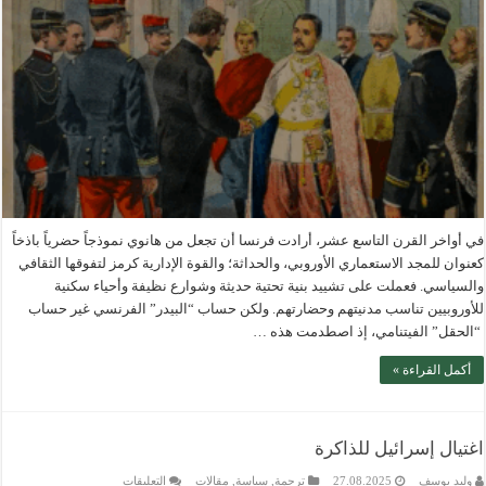
في أواخر القرن التاسع عشر، أرادت فرنسا أن تجعل من هانوي نموذجاً حضرياً باذخاً
كعنوان للمجد الاستعماري الأوروبي، والحداثة؛ والقوة الإدارية كرمز لتفوقها الثقافي
والسياسي. فعملت على تشييد بنية تحتية حديثة وشوارع نظيفة وأحياء سكنية
للأوروبيين تناسب مدنيتهم وحضارتهم. ولكن حساب “البيدر” الفرنسي غير حساب
“الحقل” الفيتنامي، إذ اصطدمت هذه …
أكمل القراءة »
اغتيال إسرائيل للذاكرة
على
وليد يوسف
27.08.2025
ترجمة
,
سياسة
,
مقالات
التعليقات