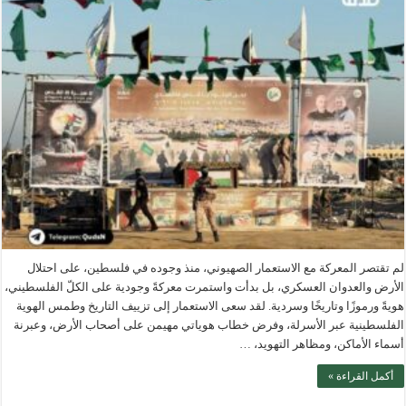
لم تقتصر المعركة مع الاستعمار الصهيوني، منذ وجوده في فلسطين، على احتلال
الأرض والعدوان العسكري، بل بدأت واستمرت معركةً وجودية على الكلّ الفلسطيني،
هويةً ورموزًا وتاريخًا وسردية. لقد سعى الاستعمار إلى تزييف التاريخ وطمس الهوية
الفلسطينية عبر الأسرلة، وفرض خطاب هوياتي مهيمن على أصحاب الأرض، وعبرنة
أسماء الأماكن، ومظاهر التهويد، …
أكمل القراءة »