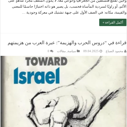
وحين تُقتلع فلسطين من الجغرافيا والوعي معًا، لا يكون المثقف مجرد شاهدٍ على
الألم، أو راويًا لسردية المأساة فحسب، بل يصير هو ذاته اختبارًا حاسمًا للمعنى
والقيمة، مكانه: في الصف الأول على جبهة تشتبك في معركة وجودية …
أكمل القراءة »
قراءة في “دروس الحرب والهزيمة”: عبرة العرب من هزيمتهم
محمود الصباغ
09.04.2025
سياسة
,
مقالات
0