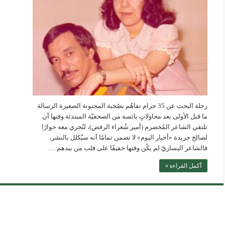
رحلة البحث عن 35 جرام تفاهُم بصُحبة المجنونة الصغيرة الرسالة
ما قبل الأولى بعد محاولاتٍ بائسة من الصحفيّة المبتدئة وقتها أن
تلتقي الشاعر المُخضرم (أمير شُعراء الرفض)، لتُجري معه حوارًا
لصالح جريدة «أخبار اليوم» لا تضمن تمامًا أنه سيُكلل بالنشر،
فالشاعر اليساريّ لم يكُن وقتها خفيفًا على قلب من بيدهم …
أكمل القراءة »