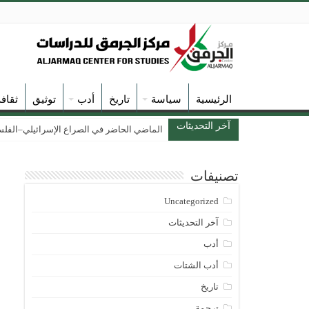
الرئيسية
سياسة
تاريخ
أدب
توثيق
ثقاف
آخر التحديثات
الماضي الحاضر في الصراع الإسرائيلي–الفلسطين
تصنيفات
Uncategorized
آخر التحديثات
أدب
أدب الشتات
تاريخ
ترجمة