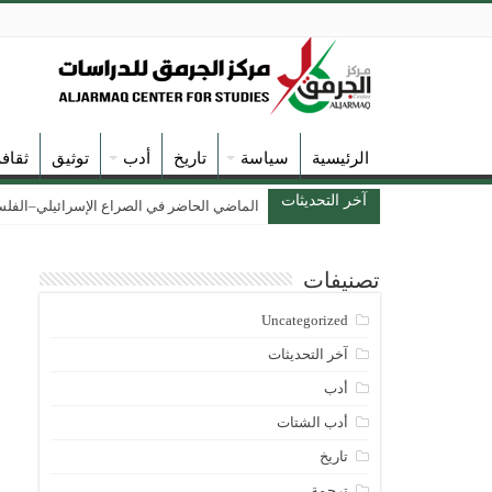
الرئيسية
سياسة
تاريخ
أدب
توثيق
ثقاف
آخر التحديثات
الماضي الحاضر في الصراع الإسرائيلي–الفلسطين
تصنيفات
Uncategorized
آخر التحديثات
أدب
أدب الشتات
تاريخ
ترجمة