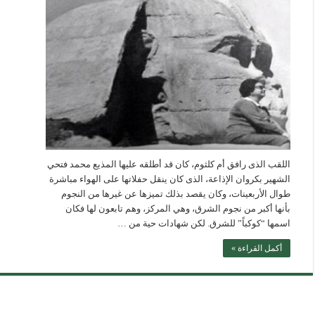
اللقب الذى رافق أم كلثوم، كان قد أطلقه عليها المذيع محمد فتحي
الشهير بكروان الإذاعة، الذى كان ينقل حفلاتها على الهواء مباشرة
طوال الأربعينات، وكان يقصد بذلك تميزها عن غيرها من النجوم
بأنها أكبر من نجوم الشرق، وهي المركز، وهم تابعون لها فكان
اسمها “كوكباً” للشرق. لكن شهادات حية من …
أكمل القراءة »