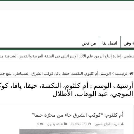
ة وفن
اتصل بنا
من نحن
ي: إعادة إنتاج الزمن علم الآثار الإسرائيلي في الضفة الغربية والقدس الشرقية منذ عام
الرئيسية
>
الوسم:
أم كلثوم، النكسة، حيفا، يافا، كوكب الشرق، السنباطي، بليغ حم
أرشيف الوسم :
أم كلثوم، النكسة، حيفا، يافا، 
الموجي، عبد الوهاب، الأطلال
أم كلثوم: “كوكب الشرق جاء من مجرّة حيفا”
شريف الحاح حسين
07.05.2021
ثقافة وفنون
0