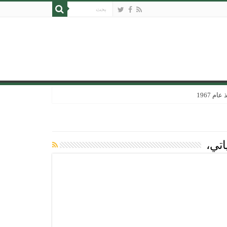
 1967
اتي،