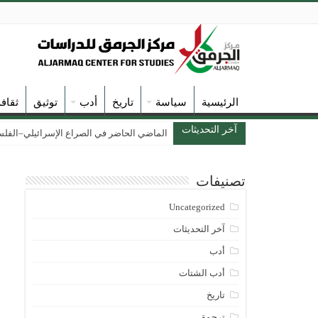
الرئيسية
سياسة
تاريخ
أدب
توثيق
ثقاف
آخر التحديثات
الماضي الحاضر في الصراع الإسرائيلي–الفلسطين
تصنيفات
Uncategorized
آخر التحديثات
أدب
أدب الشتات
تاريخ
ترجمة