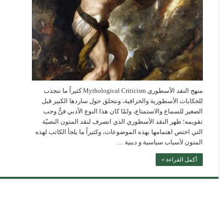
منهج النقد الأسطوري Mythological Criticism كثيراً ما ننجذب
للحكايات الأسطورية والخرافية، ونتحلق حول ساردها الكبير قبل
الصغير للسماع والاستمتاع، ولمّا كان هذا النوع الأدبي فنٌّ وجب
تقويمه؛ ظهر النقد الأسطوري الذي انصرف لنقد المتون النصيّة
التي اختص اهتمامها بهذه الموضوعات، وكثيراً ما يلجأ الكاتب لهذه
المتون لأسباب سياسية و دينية …
أكمل القراءة »