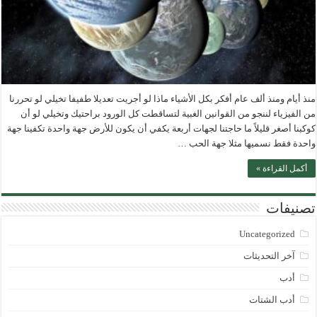
منذ أيام ومنذ ألف عام أفكر بكل الأشياء ماذا لو أجريت تعديلا طفيفا تخيلي لو تحررنا
من الفيزياء لننجو من القوانين الغبية لتساقطت كل الورود براحتيك وتخيلي لو أن
كوكبنا أصغر قليلاً ما حاجتنا لجهات أربعة يكفي أن يكون للأرض جهة واحدة تكفينا جهة
واحدة فقط نسميها مثلا جهة الحب …
أكمل القراءة »
تصنيفات
Uncategorized
آخر التحديثات
أدب
أدب الشتات