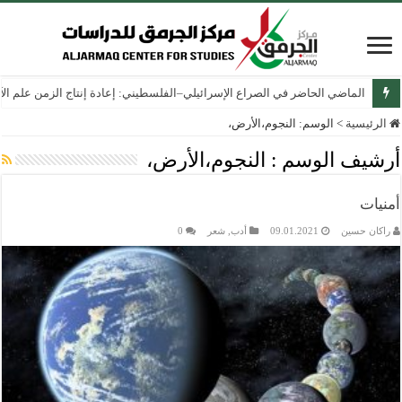
الماضي الحاضر في الصراع الإسرائيلي–الفلسطيني: إعادة إنتاج الزمن علم الآثار
الرئيسية
>
الوسم:
النجوم،الأرض،
أرشيف الوسم :
النجوم،الأرض،
أمنيات
راكان حسين
09.01.2021
أدب
,
شعر
0