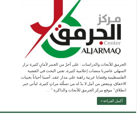
الجرمق للأبحاث والدراسات : على أحرّ من الجمر لأمانٍ كثيرة نزار
السهلي عاصرنا منصات إعلامية كثيرة، تعني البحث في القضية
الفلسطينية وقضايا عربية راهنة على مدار عقد، أصبنا أحياناً بخيبات
الاخفاق، وببعض من أمل لا بدّ له من تسلّله مراتٍ كثيرة، ليأتي خبر
انطلاق” موقع مركز الجرمق للأبحاث والذاكرة ” …
أكمل القراءة »