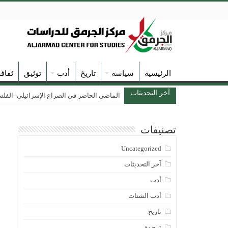
الرئيسية
سياسة
تاريخ
أدب
توثيق
ثقاف
آخر التحديثات
الماضي الحاضر في الصراع الإسرائيلي–الفلسطين
تصنيفات
Uncategorized
آخر التحديثات
أدب
أدب الشتات
تاريخ
ترجمة