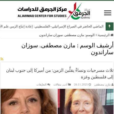
الماضي الحاضر في الصراع الإسرائيلي–الفلسطيني: إعادة إنتاج الزمن علم الآثار
الرئيسية
>
الوسم:
مازن مصطفى. سوزان ساراندون
أرشيف الوسم :
مازن مصطفى. سوزان
ساراندون
ثلاث مسرحيات ونساءٌ يقلِّبن الزمن: من أميركا إلى جنوب لبنان
إلى فلسطين وغزة
على
مازن مصطفى
26.11.2025
أدب
,
مقالات
التعليقات
ثلاث
مسرحيات
ونساءٌ
يقلِّبن
الزمن:
من
أميركا
إلى