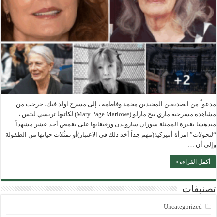
جنوب
لبنان
إلى
فلسطين
وغزة
مغلقة
مدعواً من الصديقين المجيدين محمد وفاطمة ، إلى مسرح اولد فيك، خرجت من
مشاهدة مسرحية ماري بيج مارلو (Mary Page Marlowe) لكاتبها تريسي ليتس ،
مندهشا بقدرة الممثلة سوزان ساروندن ورفيقاتها على تقمص أحد عشر مشهداً
“لتحولات” امرأة أميركية(مهم جداً أخذ ذلك في الاعتبار)أو تمثُلات حياتها من الطفولة
وإلى أن …
أكمل القراءة »
تصنيفات
Uncategorized