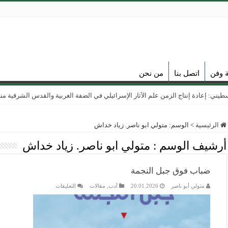
ة وفن
اتصل بنا
من نحن
ي: إعادة إنتاج الزمن علم الآثار الإسرائيلي في الضفة الغربية والقدس الشرقية منذ عام
الرئيسية
>
الوسم:
متولي ابو ناصر. زياد خداش
أرشيف الوسم :
متولي ابو ناصر. زياد خداش
ضباب فوق جبل النجمة
على
متولي أبو ناصر
20.01.2026
أدب
,
مقالات
التعليقات
ضباب
فوق
جبل
النجمة
مغلقة