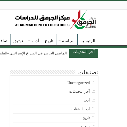
الرئيسية
سياسة
تاريخ
أدب
توثيق
ثقاف
آخر التحديثات
الماضي الحاضر في الصراع الإسرائيلي–الفلسطين
تصنيفات
Uncategorized
آخر التحديثات
أدب
أدب الشتات
تاريخ
ترجمة