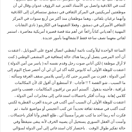
كنت في اللاذقية واتصل بي الأستاذ القدير عبد الرؤوف عدوان وقال لي أن
موظفتين أمريكيتين في المركز الثقافي في دمشق ستسافران إلى اللاذقية
وأنهما ترغبان بلقائي ، وهما موظفتان منذ أكثر من أربع سنوات في المركز
الثقافي الأميركي في دمشق ، وفعلا التقيتهما في الكازينو ( نادي النقابات
المهنية ) أهدياني كتاباً رائعاً عن أهم مئة قصة قصيرة أمريكية معاصرة ، استمر
لقائي معهما نصف ساعة فقط لانشغالهما بأمور عديدة .
الساعة الواحدة ليلاً وكنت نائمة أيقظني اتصال لجوج على الموبايل ، اعتقدت
أن أحد المرضى يتصل أو ربما هناك حالة إسعافية في المشفى الوطني ( كنت
لا أزال موظفة ) لكن أتاني صوت رجل وقدم نفسه أنه ( ياسر من أمن الدولة )
اعتقدت للوهلة الأولى أنه كابوس لكنه أكد لي أن لي أن أحضر صباح اليوم إلى
أمن الدولة ، قفزت من السرير حتى كاد رأسي يلامس سقف الغرفة وسألته :
ما السبب ، شو القصة ؟ !! فأجاب : لا أستطيع أن أقول لك لأن المكالمات
مُراقبة ، فأجبته بذهول : ألستم أنتم من تراقبون المكالمات ، فغضب واعتبر
كلامي إهانة . وبدأت أفكر باحتمالات استدعائي إلى مخابرات أمن الدولة ،
اعتقدت للوهلة الأولى أن السبب أنني أكتب في جريدة العرب القطرية لكنني
كنت أكتب في صفحة ثقافة تحديداً عن كتب أعجبتني أو مواضيع عامة ، ثم
فكرت أنه ربما أحد ما كتب تقريراً مسيئاً لي ، طلع الفجر وأنا أفكر باحتمالات ،
وآمنت أن العقل السوري يستحيل أن يصيبه الخرف لأنه يبقى متيقظاً وفي
حالة تفكير طوال الوقت . باختصار كان استدعائي إلى أمن الدولة لسؤالي