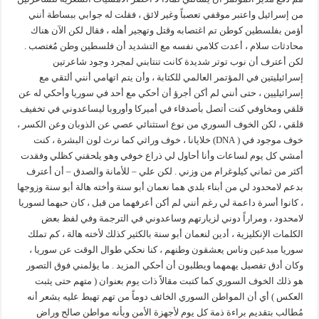
من إسرائيل واعتبر موقفي تعصباً وغير لائق ، فقلت له جوابي ببساطة أنني
أؤمن بفلسطين كوطن تم اغتصابه وقتل وتهجير أهله ، فقال لكن الآن هناك
محادثات سلام ، أعدت كلامي نفسه مع التشديد أن فلسطين وطن مُغتصب .
لكن أعترف أن نوب توتر شديدة كانت تنتابني لمجرد وجود شاعرتين
إسرائيليتين في المؤتمر العالمي للكتابة ، وأن يتم اتهامي أنني ألتقي مع
إسرائيليين ، حتى أنني لم أكن أجرؤ أن أحكي مع أحد في سوريا وأحكي له عن
قلقي ومخاوفي كنت أتصل بأصدقاء في أميركا وأوروبا ليساعدوني في تخفيف
قلقي ، لكن الخوف السوري من نوع استثنائي عصي عن الذوبان وعن الكسر ،
خوف موجود في ( DNA) خلايانا ، خوف وراثي كما نرث لون البشرة ، كنت
أمشي كل يوم لساعات وأنا أحاول لي ذراع خوفي وهو يلحقني كظلي وفقدت
أكثر من ثماني كيلوغرام من وزني . لكن علي – للأمانة والصدق – أن أعترف
بدعم لامحدود لي من أبناء بلدي هما نعمان أبو سنة وأخته هالة أبو سنة وزوجها
، كانوا أسرة داعمة لي رغم أنني لم أكن أعرفهما من قبل ، كان حبهما لسوريا
لامحدود ، ومراراً دوني لزيارتهم وساعدوني في الترجمة وفي لفظ بعض
الكلمات الإنكليزية ، أدين لنعمان أبو سنة بالكثير كذلك لأخته هالة ، كم تملك
سوريا مبدعين وناس يعشقون وطنهم ، كنا نحكي طوال الوقت عن سوريا ،
وكان أدق تفصيل يهمهما ويطلبون أن أحكي المزيد . ما يؤلمني فوق التصور
هو ذلك الخوف السوري كما كتبت مقالاً ذات يوم بعنوان ( متهم حتى يثبت
العكس ) أي أن المواطن السوري الخائف دوماً من تهم تهبط عليه يشعر أنه
مُطالب بتقديم براءة ذمة كل يوم لأجهزة الأمن وبأنه مواطن صالح وراض