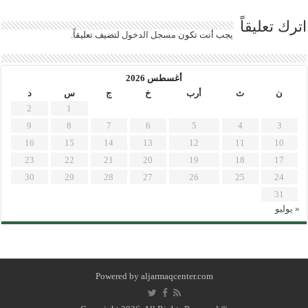
اترك تعليقاً
يجب أنت تكون
مسجل الدخول
لتضيف تعليقاً.
أغسطس 2026
ن
ث
أرب
خ
ج
س
د
2
1
9
8
7
6
5
4
3
16
15
14
13
12
11
10
23
22
21
20
19
18
17
30
29
28
27
26
25
24
31
« يوليو
Powered by
aljarmaqcenter.com