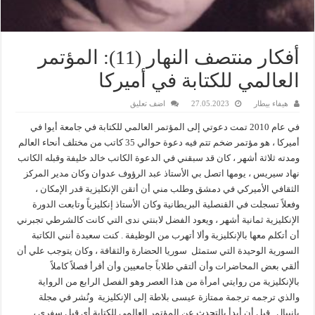
أفكار منتصف النهار (11): المؤتمر
العالمي للكتابة في أميركا
هيفاء بيطار
27.05.2023
اضف تعليق
في عام 2010 تمت دعوتي إلى المؤتمر العالمي للكتابة في جامعة أيوا في
أميركا ، هو مؤتمر ضخم تتم فيه دعوة حوالي 35 كاتب من مختلف أنحاء العالم
ومدته ثلاثة أشهر ، كان قد سبقني في الدعوة الكاتب خالد خليفة وقبله الكاتب
نهاد سيريس ، يومها اتصل بي الأستاذ عبد الرؤوف عدوان وكان مدير المركز
الثقافي الأميركي في دمشق وطلب مني أن أتقن الإنكليزية قدر الإمكان ،
وفعلاً تسجلت في القنصلية البريطانية وكان الأستاذ إنكليزياً وتابعت الدورة
الإنكليزية ثمانية أشهر ، ويعود الفضل لابنتي ندى التي كانت كالشرطي تجبرني
أن أتكلم معها بالإنكليزية وألا أتهرب من الوظيفة . كنت سعيدة أنني الكاتبة
السورية الوحيدة التي ستمثل سوريا الحضارة والثقافة ، وكان يتوجب علي أن
ألقي بعض المحاضرات وأن ألتقي طلاباً جامعيين وأن أقرأ فصلاً كاملاً
بالإنكليزية من روايتي امرأة من هذا العصر وهو الفصل الرابع من الرواية
والذي ترجمه ترجمة ممتازة عيسى بلاطة إلى الإنكليزية ونُشر في مجلة
بانيبال . قبل أن أبدأ بالتحدث عن المؤتمر العالمي للكتابة أي قبل سفري ،