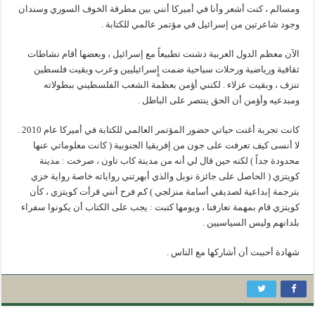
ومسالم ، كنت أشعر وأنا في أميركا أنني بين مطرقة الخوف السوري وسندان
وجود شاعرتين من إسرائيل في مؤتمر عالمي للكتابة .
الآن معظم الدول العربية دشنت تطبيعاً مع إسرائيل ، وبعضها أقام نشاطات
ثقافية ورياضية ورحلات سياحية ضمت إٍسرائيليين وعرب وبقيت فلسطين
تنزف ، وبقيت عزلاء . لكنني أؤمن بعظمة الشعب الفلسطيني ببطولاته
ومبدعيه وأؤمن أن الحق ينتصر على الباطل .
كانت تجربة أغنت حياتي حضور المؤتمر العالمي للكتابة في أميركا عام 2010 .
لا أنسى كيف تعرفت على جون من إفريقيا الجنوبية ( كانت معلوماتي عنها
محدودة جداً ) لكنه حين قال لي أنه من مدينة كاب تاون ، صرخت : مدينة
كويتزي ( الحاصل على جائزة نوبل والذي أبهرتني رواياته خاصة رواية خزي
بترجمة إبداعية لصديقي أسامة منزلجي ) كم فرح أنني قرأت كويتزي ، كأن
كويتزي قام بمهمة تعارفنا ، ويومها كتبت : يجب على الكتاب أن يكونوا سفراء
بلدانهم وليس السياسيين .
شهادة أحببت أن أشاركها مع الناس .