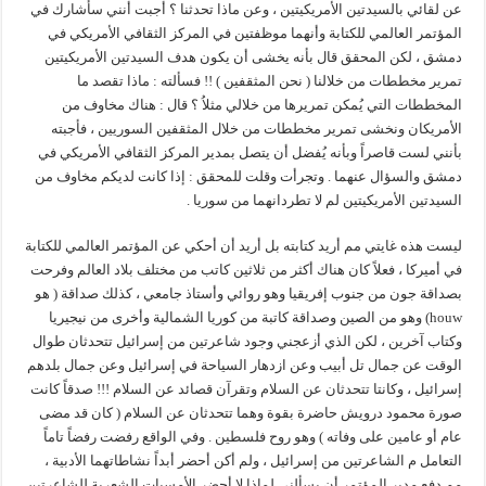
عن لقائي بالسيدتين الأمريكيتين ، وعن ماذا تحدثنا ؟ أجبت أنني سأشارك في
المؤتمر العالمي للكتابة وأنهما موظفتين في المركز الثقافي الأمريكي في
دمشق ، لكن المحقق قال بأنه يخشى أن يكون هدف السيدتين الأمريكيتين
تمرير مخططات من خلالنا ( نحن المثقفين ) !! فسألته : ماذا تقصد ما
المخططات التي يُمكن تمريرها من خلالي مثلاُ ؟ قال : هناك مخاوف من
الأمريكان ونخشى تمرير مخططات من خلال المثقفين السوريين ، فأجبته
بأنني لست قاصراً وبأنه يُفضل أن يتصل بمدير المركز الثقافي الأمريكي في
دمشق والسؤال عنهما . وتجرأت وقلت للمحقق : إذا كانت لديكم مخاوف من
السيدتين الأمريكيتين لم لا تطردانهما من سوريا .
ليست هذه غايتي مم أريد كتابته بل أريد أن أحكي عن المؤتمر العالمي للكتابة
في أميركا ، فعلاً كان هناك أكثر من ثلاثين كاتب من مختلف بلاد العالم وفرحت
بصداقة جون من جنوب إفريقيا وهو روائي وأستاذ جامعي ، كذلك صداقة ( هو
houw) وهو من الصين وصداقة كاتبة من كوريا الشمالية وأخرى من نيجيريا
وكتاب آخرين ، لكن الذي أزعجني وجود شاعرتين من إسرائيل تتحدثان طوال
الوقت عن جمال تل أبيب وعن ازدهار السياحة في إسرائيل وعن جمال بلدهم
إسرائيل ، وكانتا تتحدثان عن السلام وتقرآن قصائد عن السلام !!! صدقاً كانت
صورة محمود درويش حاضرة بقوة وهما تتحدثان عن السلام ( كان قد مضى
عام أو عامين على وفاته ) وهو روح فلسطين . وفي الواقع رفضت رفضاً تاماً
التعامل م الشاعرتين من إسرائيل ، ولم أكن أحضر أبداً نشاطاتهما الأدبية ،
مم دفع مدير المؤتمر أن يسألني لماذا لا أحضر الأمسيات الشعرية للشاعرتين