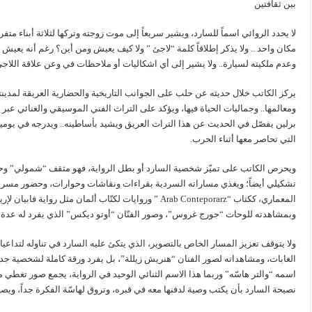
بين ثقافتين
لا يحدد الروائي اسماً للسارد، ويشير سريعاً إلى موت زوجته وتركها لثلاثة أبناء 
مكان واحد .. ولا يذكر إطلاقاً كلمة “لاجئ ” ولا كيف يعيش ومن أين؟ رغم أنه يعيش م
وعدم ملكيته لسيارة.. ولا يشير إلى أي اشكاليات أو ملاحظات في وعن علاقة اللاجئ
يركز الكاتب خلال حديثه عن حلب على الجوانب التاريخية والحضارية العريقة لمدينته
ومعالمها.. وجماليات الحياة فيها، ويؤكد على التراث الفني الموسيقي والغنائي ع
برلين يفصّل في الحديث عن هذا التراث العريق ويشيد بأساطينه.. ويدرجه في يوميا
التي تحاصر معها أثناء الحرب.
ويحرص الكاتب على تميّز شخصية السارد أو بطل الرواية، فهو مثقف “شمولي” وح
تشكيلي أيضاً؛ ويغذي مساراته السردية بقراءات ونقاشات وحوارات، وحضور مسرحي
المعماري، ككتاب “Arab Conteporarz ” وروايات لكتّاب ألما
وبمشاهدته للوحات “جورج غروس”، وصور الفنّان “أوتو ديكس” الذي يفرد له عدة
ولا يتوقف تعزيز المسار الخاص بالتصوير، الذي يتكئ عليه السارد في تناوله لتداع
الغابات، ومشاهداته لصور الفنان “هنريش زيللة”، بل يفرد ورقة كاملة لشخصية جدي
اسمه “والتر هاسّه” وربما هذا الاسم الثنائي الوحيد في الرواية، يجمع صور تغطي 
نصيحة السارد بأن يكتب وصية لدفنها معه في قبره، وتروق لهاسّة الفكرة جداً، ويص