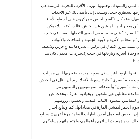
يمن والسودان وجنوبها.. وربما الأقرب للتجربة البرلينية هي
رنتها بشطري حلب، ويسعى إلى تأكيد ذلك عبر الأحداث
السهل، فقد كان قنّاصو الجيش يتمركزون على أسطح الأبنية
ن مصير ابنها المنشق عن الجيش، قالت أخته: ((لا يمكن
مد ” السارد ” على سلسلة من الصور التقطها بنفسه في حلب
المعالم الأثرية والأبنية الجميلة والساحات والأبواب
تي تشبه مترو الانفاق في برلين .. يسردها بتداعٍ حزين وشفيف
حياة أسرته وتاريخها في حلب ((..سرداب ٌ معتم ، كان هذا
.)).
انية، والتاريخ القريب في سوريا منذ بداية حربها التي مازالت
وب بطله “صبري” خارج سوريا، لأنه لا يريد أن يظل في الجيش
لى نجاة “صبري” وأصدقائه الموسيقيين والمغنيين من
ساعدة مقاتلين غير ملتحين.. وبحيادية العارف يتحدث عن
 لمقاتلين يلبسون الثياب المدنية ويعصبون رؤوسهم
جوم الحمر ليمشي المارة في محاذاتها.. كما ويتابع أخبار
: إن الجيش استعمل أمس الغازات السامة مرة أخرى.)). ويتابع
 ذلك أسماؤهم ودراساتهم وأعمالهم، واهتماماتهم وسلوكهم