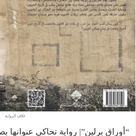
غلاف الرواية
“أوراق برلين”| رواية تحاكي عنوانها 