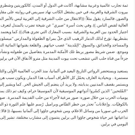
ثمة تجارب عالمية وعربية مشابهة، أكانت في الدول أو المدن، كالكوريتين وشطري ال
بيروت الشرقية والغربية، في حين يشتغل الكاتب نهاد سيريس في روايته على مقا
والصور، فالسارد يقول مثلاً: ((الانتقال من حلب الشرقية إلى الغربية ليس بالأمر 
العالية لقنص الناس..)). وفي بحث أسرة “صبري” عن شيخة تضرب بالمندل لتعرف أي
اجتياز الحدود بين الغربية والشرقية بسبب المعارك التي تجري هناك)). كما ويعت
بشطريها، تؤرخ لذلك الدمار الرهيب الذي حلّ بمرابع الطفولة والمدارس “ميسلون” و
والمساجد والحدائق، والسوق “الِمْدينة” عصب حياتهم.. والقلعة بقنواتها المائية ال
وموجع.. ضمن شريط مصور يربط تلك الأمكنة المدمرة بتفاصيل من طفولته ونشأته و
جزءاً من قناة حلب التي تتشعب تحت بيوت المدينة مثل مترو الأنفاق الآن في برلين.
يستعيد ويستحضر الروائي التاريخ البعيد في ألمانيا، منذ الحرب العالمية الأولى والث
مستمرة .. وبحيادية العارف يحمّل كل الأطراف أسباب هذا الدمار، ويكون سبب هر
ويستمر بقصف المدنيين بدبابته، ولا يريد أن ينضم إلى الجيش الحر.. كما ويشير إ
“المُلتحين” الذين كسّروا أدواتهم الموسيقية لأن الموسيقا حرام، وكيف تم ذلك بم
يوميات الحرب من خلال صوره: صور مرعبة لأجزاء من حلب القديمة المدمرة.. صور
بالكوفيّات.. وإعلانات ّ تحذر من خطر القنّاص وبراميل رُسم عليها علم الثورة ذو الن
الحرب في سوريا من وسائل الاعلام، ومن شخوص جاؤوا إلى ألمانيا بسببها، (( قالا
تداعياتها عبر حياة شخوص جاؤوا الى برلين ينتمون إلى مشارب مختلفة، تشير إلى
اليومي في برلين.