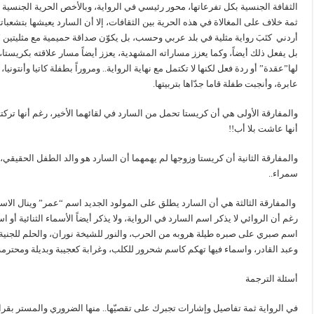
الثقافة الجنسية بكل تفرعاتها، محور رئيسي في الرواية، وبالأخص الحرية الجنسية عن
ثمة خلاف على المغالاة في هذه الحرية بين الثقافات، إلا أن السارد يعيشها بتشعباته
أردني كتَبَ رواية مثلية في بلد عربي وحسب، بل يكوّن صداقة حميمية مع مثليتين “ك
بل يفعل ذلك أيضاً، وكما يعزز مساراته المشهدية، يعزز أيضاً مسار علاقته بكريستا، 
لها”عقدة” أو ردة فعل لكنها لا تكتمل مع نهاية الرواية.. ومروراً بطفلة كاتيا وأنتو
عابرة، وأنجبت طفلة قاما جدّاها بتربيتها.
والمفارقة الأولى هي أن كريستا تحمل من السارد في لقائهما الأخير، رغم أنها ت
أنها عاشت بلا أب!!
والمفارقة الثانية أن كريستا وزوجها لم يهمهما أن السارد هو والد الطفل الحقيقي،
سمراء..
والمفارقة الثالثة هي أن السارد يطلق على المولود الجديد اسم “عمر” وينال الاسم
رغم أن الروائي لا يذكر اسم السارد في الرواية، ولا يذكر أيضاً الأسماء الثنائية أو
اسم صبري على صبره طيلة هروبه من الحرب، والنور للشيخة نوران، والحلم للجنية 
وعبد القادر، واسماء فيها تهكم كاسم شحرور للكلب، وغرابة كعجيبة وبديلة ومحتر
أسئلة الترجمة
في الرواية ثمة تفاصيل وإشارات تجبرك على تقصيّها.. منها الضروري والمستر بقرار