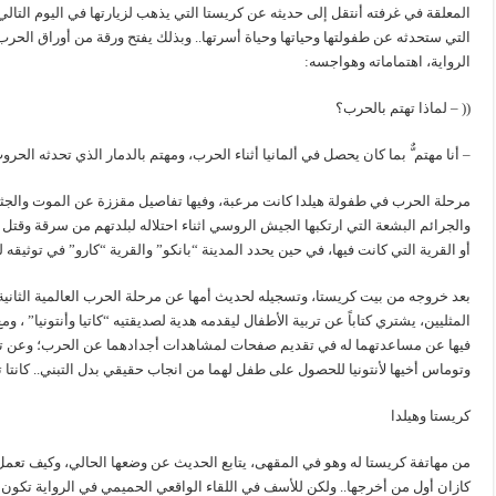
المعلقة في غرفته أنتقل إلى حديثه عن كريستا التي يذهب لزيارتها في اليوم التالي
التي ستحدثه عن طفولتها وحياتها وحياة أسرتها.. وبذلك يفتح ورقة من أوراق الح
الرواية، اهتماماته وهواجسه:
(( – لماذا تهتم بالحرب؟
– أنا مهتم ٌّ بما كان يحصل في ألمانيا أثناء الحرب، ومهتم بالدمار الذي تحدثه ال
مرحلة الحرب في طفولة هيلدا كانت مرعبة، وفيها تفاصيل مقززة عن الموت والجثث 
والجرائم البشعة التي ارتكبها الجيش الروسي اثناء احتلاله لبلدتهم من سرقة وقتل ون
أو القرية التي كانت فيها، في حين يحدد المدينة “بانكو” والقرية “كارو” في توثيقه ل
المثليين، يشتري كتاباً عن تربية الأطفال ليقدمه هدية لصديقتيه “كاتيا وأنتونيا” ،
فيها عن مساعدتهما له في تقديم صفحات لمشاهدات أجدادهما عن الحرب؛ وعن تفاصيل ا
وتوماس أخيها لأنتونيا للحصول على طفل لهما من انجاب حقيقي بدل التبني.. كانتا ت
كريستا وهيلدا
من مهاتفة كريستا له وهو في المقهى، يتابع الحديث عن وضعها الحالي، وكيف تعمل ع
كازان أول من أخرجها.. ولكن للأسف في اللقاء الواقعي الحميمي في الرواية تكون نها