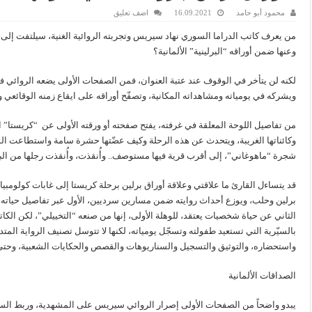
محمود أبو حامد
16.09.2021
اضف تعليق
من يعرف كاتب الدراما السوري نهاد سيريس وتجربته الروائية الغنية، سيلتفت إلى ا
وعنها ضمن أوراقه “البرلينية” الألمانية؟
لكنه لن يتأخر في الوقوف عند عتبة العنوان، فمن الصفحات الأولى يضعه الروائي ف
ويشركه في يومياته ومشاهداته المكانية، وتصفّح أوراقه على ايقاع زمنه الوقائعي و
من تفاصيل اللوحة المعلقة في غرفته، يفتح صفحته أو ورقته الأولى عن “كريستا” الت
وكائناتها الغريبة، ويتحدث عن هذه الرحلة وكيف عضّتها حشرة سامة واستطاعت ال
شجرة “ماهوغاني”، إلى أقرب قرية فيها مستوصف.. وأُنقذت، وأُنقذت رجلها من البت
قد يتساءل القارئ ما علاقتي وعلاقة أوراق برلين برحلة كريستا إلى غابات كولومب
برلين وحلب، ويوزع أحداث روايته ضمن مسارين سرديين، الأول عبر تفاصيل حياته ا
الثاني عن حياة شخصيات يعتقد، للوهلة الأولى، إنها من صنعه “التخييلي”، لكن الكات
بالسيّرية التي تستعيد طفولته وتسجّل يومياته، لكنها لا تتوسل تصنيف الرواية المت
واستحضاره، والتوثيق والتسجيل والسناريوهات والقصص والحكايات الشعبية، وحتى ا
الصداقات الألمانية
يبدو واضحاً من الصفحات الأولى إصرار الروائي سيريس على المشهدية، وربط السار