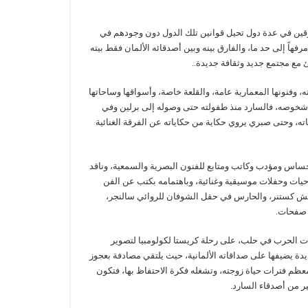
متفرقين في عدة دول تحيل قوانين تلك الدول دون وجودهم في
رفهاً إلى حد ما، والفارق بينه وبين أصدقائه الألمان فقط بيته
 مع مجتمع جديد وثقافة جديدة..
، وفنونها المعمارية عامة، والقلعة خاصة، وأسواقها وساحاتها
بر شخوصه، فالسارد منذ طفولته حتى وصوله إلى برلين وفي
ته، وحتى صبري يروي حكاية من حكاياته عن الفرقة الغنائية
ساس ومؤدب وكاتب ومتابع للفنون البصرية والسمعية، وناقد
ات وحفلات موسيقية وغنائية، وباهتمامه بكتب عن الفن
ن مثل رواية فابيان لإريش كستنر، والحارس في حقل الشوفان للروائي سالنجر،
 صفحات.
يات الحرب في حلب، على رحلة كريستا لكولومبيا لتصوير
دة يضيفها على صداقاته الألمانية، حيث يلتقي مصادفة بعجوز
معظم فترات حياة زوجته، وتشغله فكرة الاحتفاظ بها، فتكون
ير من أصدقاء السارد.