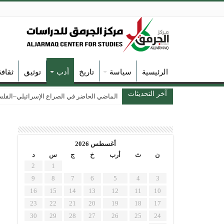
الرئيسية
سياسة
تاريخ
أدب
توثيق
ثقاف
آخر التحديثات
الماضي الحاضر في الصراع الإسرائيلي–الفلسطين
أغسطس 2026
ن
ث
أرب
خ
ج
س
د
2
1
9
8
7
6
5
4
3
16
15
14
13
12
11
10
23
22
21
20
19
18
17
30
29
28
27
26
25
24