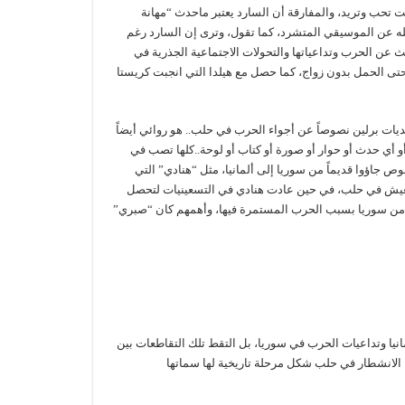
ت تحب وتريد، والمفارقة أن السارد يعتبر ماحدث “مهانة
فضله عن الموسيقي المتشرد، كما تقول، وترى إن السارد رغم
ديث عن الحرب وتداعياتها والتحولات الاجتماعية الجذرية في
 وحتى الحمل بدون زواج، كما حصل مع هيلدا التي انجبت كريستا
يات برلين نصوصاً عن أجواء الحرب في حلب.. هو روائي أيضاً
و أي حدث أو حوار أو صورة أو كتاب أو لوحة..كلها تصب في
خوص جاؤوا قديماً من سوريا إلى ألمانيا، مثل “هنادي” التي
ا مصادفة، وقصة والدها الذي تزوج من ألمانية وذهبت معه بعد حرب 1944 لتعيش في حلب، في حين عادت هنادي في التسعينيات لتحصل
ا من سوريا بسبب الحرب المستمرة فيها، وأهمهم كان “صبري”
نيا وتداعيات الحرب في سوريا، بل التقط تلك التقاطعات بين
 الانشطار في حلب شكل مرحلة تاريخية لها سماتها