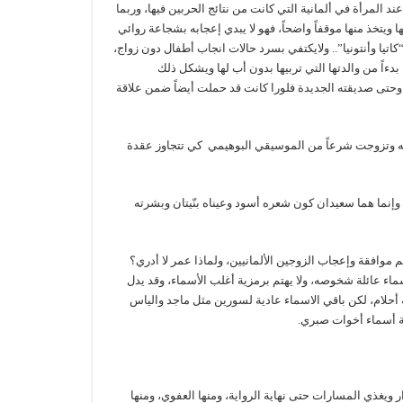
د المرأة في ألمانية التي كانت من نتائج الحربين فيها، وربما
ا ويتخذ منها موقفاً واضحاً، فهو لا يبدي إعجابه بشجاعة روائي
اتيا وأنتونيا”.. ولايكتفي بسرد حالات انجاب أطفال دون زواج،
بدءاً من والدتها التي تربيها بدون أب لها ويشكل ذلك
نيا، وحتى صديقته الجديدة فلورا كانت قد حملت أيضاً ضمن علاقة
ركته وتزوجت شرعاً من الموسيقي البوهيمي كي تتجاوز عقدة
 وإنما هما سعيدان كون شعره أسود وعيناه بنّيتان وبشرته
 موافقة وإعجاب الزوجين الألمانيين، ولماذا عمر لا أدري؟
 اسماء عائلة شخوصه، ولا يهتم برمزية أغلب الأسماء، وقد يدل
أحلام، لكن باقي الاسماء عادية لسورين مثل ماجد والياس
مة أسماء أخوات صبري.
 ويغذي المسارات حتى نهاية الرواية، ومنها العفوي، ومنها