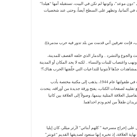
 “دون موعد”، وكونها لم تكن في البيت، تستقبله أمها “هيلدا”
رب في ألمانيا، وتظهر على السطح أيضاً، وحتى عند شخصيات
حروب، فإنت تعرفين أني قدمت من بلد تدور فيه حرب مدمرة)).
والجوع والتشرد .. والدمار الذي خلفه القصف للمدينة،
هب واغتصاب للبنات والنساء .. لكنه لا يحد المكان أو المدينة
مشاهدات جدّها لأنتونيا للتداعيات التي خلّفتها الحرب هناك؟!
بعد خروجه من بيت كريستا، وتسجيله لحديث أمها عن مرحلة الحرب العالمية الثانية في طفولتها عام 1944، يذهب إلى مكتبة مختصة بأدب
 ومع تقليبه لصفحات الكتاب، يفتح ورقة جديدة من أوراقه، يتحدث
لعلاقة المثلية بينمها، وصولاً إلى العلاقة بين كاتيا
ريدان طفلاً من لحم ودم احداهما.
لى إخراج مسرحية ” كلهم أبنائي” لآرثر ميللر، كان إيليا
ية العلاقة، إذ تخبره إنها ستعود لصديقها القديم “غونتر”