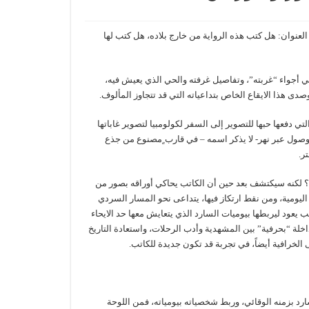
لعنوان: هل كتب هذه الرواية من خارج بلاده، هل كتب لها
ي أجواء “غربته”، وتفاصيل غرفته والحي الذي يعيش فيه،
صدى هذا الايقاع الخاص بتداعياته التي قد تتجاوز المألوف.
ي دفعها حبها للتصوير إلى السفر لكولومبيا لتصوير غاباتها
وصول عبر نهر- لا يذكر اسمه – في قارب ٍمصنوع من جذع
ر.
يا؟ لكنه سيكتشف بعد حين أن الكاتب يحاكي أوراقه بصور من
ليومية، ومن نقط ارتكاز فيها، يتداعى نحو المسار السردي
ب يعود ليربطها بيوميات السارد الذي يتعايش معها حد الايحاء
داخلة “بحرفية” بين المشهدية وأدب الرحلات، واستعادة التاريخ
لخرافية أيضاً، في تجربة قد تكون جديدة للكاتب.
د بزمنه الوقائي، وربط شخصياته بيومياته، فمن اللوحة