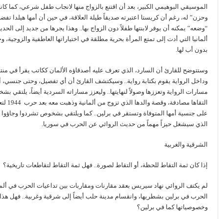
الموسيقي البوهيمي الكبير، بعد أن اقتنع بالزواج منها لانجاب طفل شرعي، كما كان
وحزن” له، رغم أن كريستا اعتبرته صديقاً طيلة العلاقة، في حين أن أمها هيلدا ت
“وضعه” يمكنه أن يوفر لابنتها طفلاً دون الزواج بها.. وهذا يجرها من جديد إلى الح
ألمانيا التي أدت إلى تمتع المرأة بحرية مطلقة في اختياراتها العاطفية والزوجية،
بدون أب لها.
وستتوضح للقارئ أن السارد، الذي تعرف عليه أصدقاؤه الألمان ككاتب يقرأ في منتد
وداخل الرواية يقوم بكتابة رواية.. وسيكتشف القارئ أن أي تفصيل، وحتى جنسي، أ
مسارات الرواية وتعززها وصولاً لنهايتها.. وليعزز مساراته السردية أيضاً، يلتقي بش
التقاه
على جنسية أمها المتوفاة وتستقر في برلين.. كما ويلتقي بشخوص تشردوا وجاؤو
الذي سيشغل حيزاً مهماً من حديث الروائي عن الحرب في سوريا.
الشرقية والغربية
إذا كان ثمة التقاط للحظة، أو التقاط لصورة.. فهل ثمة التقاط لتقاطعات تاريخية؟
لم يكتف الروائي نهاد سيريس بعقد مقارنات ومقاربات بين تداعيات الحرب في ألما
الحرب في برلين بشطريها، وانقسام مدينة حلب أيضاً إلى شرقية وغربية.. فهل هذا
وخصوصياتها كما في برلين؟