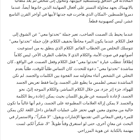
المحادثة في التدفق وستستعيد حيويتها، وتتحول إلى شخص لم يعد مطالباً
بالانهماك بجهد محاولة التستر على أفعال الصهاينة الذين خانوها أيضاً، عندما
دمروا فلسطين -المكان الذي هاجرت فيه جدتها لأبيها في أواخر القرن التاسع
عشر، ليس كصهيونية قطعاً.
عندما يحيط بك الصمت الصاخب، تعبر جملة “تحدثوا معي” عن الشوق إلى
فعل الكلام. عندما يكون المرء محاطاً بحفيف الكلام، فإن جملة “تحدثوا معي”
تتوسلك التخلص من الخطاب القائم. الكلام الذي ينطق به من استوعبت
أصواتهم في صوت الأمة، والكلام الذي لا يخاطب الطرف الآخر، ليس كلاماً
إطلاقاً. تتطلب عبارة “تحدثوا معي” فعل الكلام وفعل الصمت. في الواقع ، كان
مناشدة “تحدثوا معي” دعوة للتحدث. كان التماس طلباً للوقت، طلباً بعدم
التخلي عن الشخص أثناء محاولته سد الفجوة بين الكلمات والجسد. لم تكن
المناشدة تسعى لطمس ما يطبع على الجسد، وإنما فقط تعريض الجسد
للهواء، جزء إثر جزء، من خلال الكلام المباشر، والكلام الموجه إليّ، نحو
الجسد، لإعادة تأسيسه عن طريق اللسان بحيث يمكن إعادة ربط الكلمة
والجسد. لا يمكن إزالة العلامات المطبوعة على الجسد، رغم أنها غالباً ما تكون
خالية من محتوى معين. فهي تحفز على عمليات النقاش داخل اللغة. لكن يمكن
للمرء رفض المعاني التي تقدمها الإشارات ويقول: “لا شكراً”، والاستمرار في
البحث عن معانٍ أخرى، حتى لو استغرق وقتاً طويلاً. “لا، شكراً لكم، لست
مهتمة بالكتابة عن هوية المزراحي.