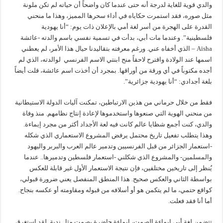
والدي قوية للغاية لدرجة أنه حتى عندما كان واضحاً أن حياته لم تكن ملونة
مثل صوره، فقد استمرت حكاياه في أداء سحرها المميز، وهذا ما منحني
القدرة على الهجرة من أسر لغة أمي بالإعلان ذات يوم: “أنا يهودية
فلسطينية”. وعندما مات أبي، بدأت في تسمية نفسي باسم والدته -عائشة
Aïsha – الذي أخفاه عني. ورغم معرفته بتقاليدنا حيال هذا الأمر، لم يعطني
اسمها عند الولادة واقترح لاحقاً منح ابنتي الاسم الفرنسي لوالدته، الذي لم
أجده مكتوباً في أي ورقة من أوراقها. بمجرد أن أخذت اسم عائشة، قلت أيضاً
بلغة أجدادي: “أنا يهودية جزائرية”.
فقط من خلال حرماني من هذين الارتباطين، تمكنت آليات الدولة الاستيطانية
من منحني الهوية التي صنعوها واستخدموها لإعادة إنتاج نظامهم. منذ وفاة
والدي، كنت أجمع شظايا عالم كانت فيه لعة الأجداد أكثر من مجرد إيماءة.
وهذا يتطلب تفعيل تاريخ محتمل يرفض المشروع الاستعماري الذي شكله
-استعمار الجزائر من قبل الفرنسيين وتدمير عالم العرب والبربر واليهود
والمسلمين- والمشروع الذي شكلني -استعمار فلسطين وتدميرها.. عندما
يُنظر إلى تاريخين مختلفين، فإن نتيجة الاستعمار الأول غير قابلة للعكس
بواسطة الثاني والعكس صحيح. هذا المنطق المنفصل يعني ضرورة قبولي،
كواقع حتمي، ما لم يتكمن هو أو أسلافه من قبوله ومقاومته أو عكسه بنجاح.
أما أنا فقد فعلت.
تتضمن لغة أبي إيماءة الصمت، إيماءة حاضرة بصمت مثل ندبة. لقد استغرق