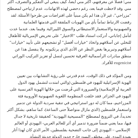
مني؛ فضلاً عن معرفتهم، أكثر مني أيضاً، كيف ينبغي لي التفكير والتصرف، أكثر
مني. وقد لاحظت فيما بعد، رغم دحضي لهذه الاتهامات، عدم ارتياحي لمصطلح
“مزراحي”، غير لأن هذا لم يكن مبنياً على افتراضات من طرحوا الأسئلة. لقد
رفضت الارتباط تماماً بأي من الهويات الملفقة التي قدمتها العلمانية
والصهيونية والاستعمار الاستيطاني والسوق الليبرالية. وفيما بعد، عندما عدت
لتأمل إجاباتي، أدركت استناد طلب “الاختيار” على تحريض الإمبريالية للأطفال
للتخلي عن أسلافهم واتخاذ “خيارات أفضل” أو تشجيعهم على تأييد “خيارات”
أسلافهم وتبريرها بغض النظر عن الأذى الذي يرتكبونه. ولا ينفصل هذا عن
منطق مبادرات الرأسمالية العرقية تحسين لنسل أو تعزيز التركيب الوراثي
eugenicist للأفراد.
ومن المؤكد في ذلك الوقت، عدم قدرتي على رؤية التشابهات بين تعيين
الهوية الإسرائيلية لليهود في فلسطين (والتي امتدت لتشمل يهود الدول
العربية أو الإسلامية) والصيرورة التي فُرضت من خلالها الهوية الفرنسية على
اليهود في الجزائر. فقد خلقت المنظومة اللغوية الصهيونية الأوروبية فئة
المزراحيم، مما كان له دور استراتيجي في تنقية سردية الدولة عن تدمير
واستعمار فلسطين (الذي مازال متواصلاً حتى الساعة)، كما ساهم، بشكل أكثر
تحديداً، في الترويج لمصطلح “المسيحية اليهودية” كحقيقة تاريخية لا جدال
فيها، مما يعني ضمناً ضرورة تدمير أي أثر للعالم العربي- اليهودي أو العالم
الإسلامي – اليهودي إلى جانب التضحية بفلسطين، الأمر الذي كان لهذا آثار
بعيدة المدى على مختلف اليهود خارج حدود الدولة حديثة النشأة.