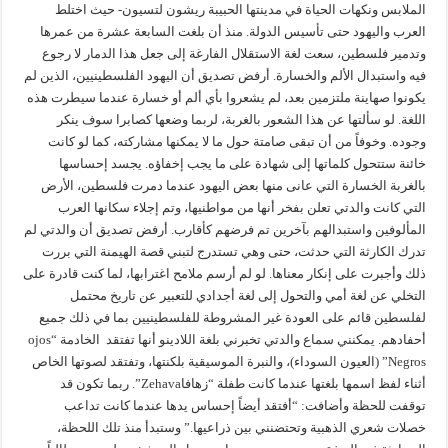
الملابس ونكهات الحياة في مدينتها الحبيبة ريشون لتسيون- حيث اختلط
العرب واليهود حتى تأسيس الدولة. منذ أن بلغت السابعة عشرة من عمرها
وتدمير فلسطين، سعت لغة الاستقلال الفارغة إلى جعل هذا الدمار لا رجوع
فيه واستبدال الألم والخسارة. أرفض تصديق أن اليهود الفلسطينيين، الذين لم
يكونوا صهاينة ملتزمين بعد، لم يشعروا بأي ألم أو خسارة عندما سيطرت هذه
اللغة. لو سألتها عن هذا الشعور بالغربة، لربما وضعها كصابرا سوف ينكر
وجوده. وخوفاً من أن تبقى صامتة حول ما لا يمكنها مشاركته، كما لو كانت
خائنة ستتحول كلماتها إلى شهادة على ما يجب إخفاؤه. يجسد إحساسها
بالغربة الخسارة التي عانى منها بعض اليهود عندما دمرت فلسطين، الأرض
التي كانت والدتي تعلن بفخر أنها من مواطنيها، وتم إجلاء سكانها العرب
المألوفين واستبدالهم بآخرين تم فرضهم كأقارب. أرفض تصديق أن والدتي لم
تدرك الكارثة التي حدثت، حتى وهي تستدرج لتبني قصة الهيمنة التي بررت
ذلك وأجبرت على إنكار معناها. لو لم أرسم ملامح اغترابها، لما كنت قادرة على
التخلي عن لغة أمي والتحول إلى لغة أجدادي للتعبير عن تاريخ محتمل
لفلسطين قائم على العودة غير المشروطة للفلسطينيين بما في ذلك جميع
أحفادهم. يمكنني سماع والدتي تخبرني بلغة اللادينو أنها تفتقد الخادمة “ojos
Negros” (العيون السوداء)، والنبرة الموسيقية بلكنتها، وتفتقد لصوتها الخاص
أثناء لفظ اسمها بلغتها عندما كانت طفلة “زهافاZehava”. ربما تكون قد
توقفت للحظة وأضافت: “أفتقد أيضاً إحساس يدها عندما كانت تداعب
خصلات شعري الذهبية وتحتضنني بين ذراعيها.” وستبدأ منذ تلك اللحظة،