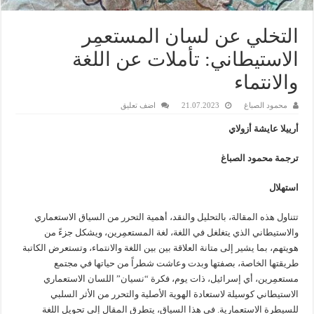
التخلي عن لسان المستعمِر
الاستيطاني: تأملات عن اللغة
والانتماء
محمود الصباغ
21.07.2023
اضف تعليق
أرييلا عايشة أزولاي
ترجمة محمود الصباغ
استهلال
تتناول هذه المقالة، بالتحليل والنقد، أهمية التحرر من السياق الاستعماري
والاستيطاني الذي يتغلغل في اللغة، لغة المستعمِرين، ويشكل جزءً من
هويتهم، بما يشير إلى متانة العلاقة بين بين اللغة والانتماء، وتستعرض الكاتبة
طريقتها الخاصة، بصفتها وبدت وعاشت شطراً من حياتها في مجتمع
مستعمِرين، أي إسرائيل، ذات يوم، فكرة “نسيان” اللسان الاستعماري
الاستيطاني كوسيلة لاستعادة الهوية الأصلية والتحرر من الأثر السلبي
للسيطرة الاستعمارية. في هذا السياق، يتطرق المقال إلى تحويل اللغة