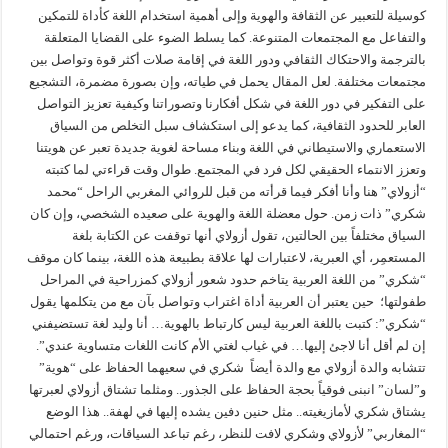
كوسيلة للتعبير عن الثقافة والهوية وإلى أهمية استخدام اللغة كأداة للتمكين
والتفاعل مع المجتمعات المتنوعة. كما يسلط الضوء على القضايا المتعلقة
بالترجمة والاحتكاك الثقافي ودور اللغة في إقامة صلات أكثر قوة وتواصل بين
مجتمعات مختلفة. لعل المقال يحمل في طياته، وإن بصورة مضمرة، التشجيع
على التفكير في دور اللغة في شكل أفكارنا وتصوراتنا وكيفية تعزيز التواصل
العابر للحدود الثقافية، كما يدعو إلى استكشاف سبل التخلص من السياق
الاستعماري والاستيطاني في اللغة وبناء مساحة لغوية جديدة تعبر عن هويتنا
وتعزز الانتماء الحقيقي لكل فرد في المجتمع. طوال وقت قراءتي لما كتبته
“أزولاي” هنا وأنا أفكر فيما قرأته من قبل للروائي المغربي الراحل “محمد
شكري” ذات زمن. حول معضلة اللغة والهوية على صعيده الشخصي، وإن كان
السياق مختلفاً بين الحالتين، تقول أزولاي أنها توقفت عن الكتابة بلغة
المستعمِر، أي العبرية، لاعتبارات لها علاقة بطبيعة هذه اللغة، بينما كان موقف
“شكري” من اللغة العربية يتاخم حدود شعور أزولاي كمزراحية في المراحل
طفولتها؛ حين يعتبر أن العربية أداة اغتراب وتواصل بآن مع من يتكلمها يقول
“شكري”: كتبت باللغة العربية ليس كارتباط بالهوية… أنا وليد لغة تستضيفني
إن لم أقل أنا لاجئ إليها… في غياب لغتي الأم كانت اللغات متساوية عندي”.
تتشابه والدة أزولاي مع والدة أيضاً شكري في سعيهما الحفاظ على “هوية”
و”لسان” انبنى فوقياً بحجة الحفاظ على الجذور.. ومثلما تشتاق أزولاي لعبرتها
يشتاق شكري لأمازيغيته.. مثل حنين دفين يشده إليها في لهفة.. هذا الوضع
“المغاربي” لأزولاي وشكري لافت للنظر، رغم تباعد السياقات، ورغم احتمالي