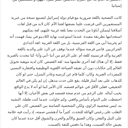
إسبانيا.
كانت التضحية باللغة ضرورية مع قيام دولة إسرائيل لتصنيع نسخة من عبرية
المستعمِرين التي فرضت علينا بصفتها لغتنا الأم. كان لابد من قتل لغات
أسلافنا ليتمكن آباؤنا من التحدث معنا بلغة غريبة عليهم، لغة يمكنهم
استخدامها بطريقة مفيدة. عندما استوعبت نهاية اللادينو في بيتنا، فهمت أنه
لم يحرمنا أبي من اللغة الفرنسية، بل من اللغة العربية -لغة أجدادي
الجزائريين. فاتني فرصة سؤاله عندما توقف عن الرد على والديه باللغة
العربية وأكد فرنسيته كلغة أم. على الرغم من أننا -أبي وأنا- كنا نتحدث بالعبرية
فقط، إلا أن هناك لغة أخرى تعلمتها منه: لغة القصص. كان لديه موهبة تحويل
العالم إلى حكايات دون أن تعيقه الصياغة اللغوية الوظيفية وافتقاره النسبي
للمفردات العبرية. وكان، كلما قام عن كرسيه وغادر المنزل، حتى لو كان
للذهاب على بعد أمتار قليلة، يقع على حدث مذهل، إن لم يكن في العالم
الحقيقي، فعلى الأقل في عوالم قصصه. كان الأمر كما لو أنه لا يدع الواقع
يخيب آماله. على الرغم من عدم صحة قصصه في بعض الأحيان، إلا أنها
احتفظت على الدوام بأساس واقعي. وكم حاولت، عندما كنت طفلة، التشبه
به، ليس شخصية الراوي، ولكن الشخصية الصامتة بين القصص. كان علي
التغلب على رغبتي الهائلة للتحدث. كثيراً ما أدهشني صمته، إذ رأيت فيه علامة
على النبل والفخر، وكان الضيق والألم والحزن والشوق أقل حدة عندما كان
يعيش حالة الصمت، وهذا ما دفعني للثقة بالصمت.