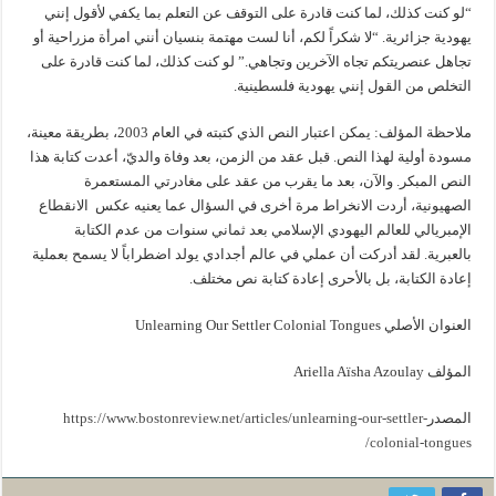
“لو كنت كذلك، لما كنت قادرة على التوقف عن التعلم بما يكفي لأقول إنني
يهودية جزائرية. “لا شكراً لكم، أنا لست مهتمة بنسيان أنني امرأة مزراحية أو
تجاهل عنصريتكم تجاه الآخرين وتجاهي.” لو كنت كذلك، لما كنت قادرة على
التخلص من القول إنني يهودية فلسطينية.
ملاحظة المؤلف: يمكن اعتبار النص الذي كتبته في العام 2003، بطريقة معينة،
مسودة أولية لهذا النص. قبل عقد من الزمن، بعد وفاة والديّ، أعدت كتابة هذا
النص المبكر. والآن، بعد ما يقرب من عقد على مغادرتي المستعمرة
الصهيونية، أردت الانخراط مرة أخرى في السؤال عما يعنيه عكس الانقطاع
الإمبريالي للعالم اليهودي الإسلامي بعد ثماني سنوات من عدم الكتابة
بالعبرية. لقد أدركت أن عملي في عالم أجدادي يولد اضطراباً لا يسمح بعملية
إعادة الكتابة، بل بالأحرى إعادة كتابة نص مختلف.
العنوان الأصلي Unlearning Our Settler Colonial Tongues
المؤلف Ariella Aïsha Azoulay
المصدر
https://www.bostonreview.net/articles/unlearning-our-settler-
colonial-tongues/