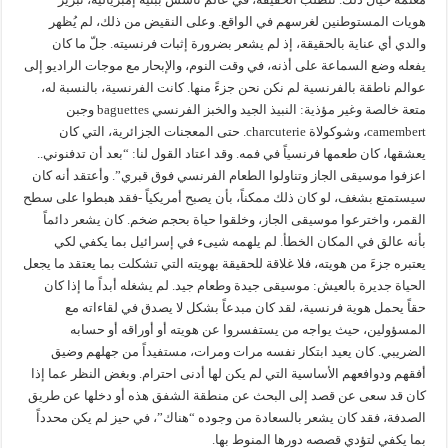
هويات المستوطنين لغرسهم في الواقع. وعلى النقيض من ذلك، لم يُظهر
والدي أي عناية بالحقيقة، إذ لم يشعر بضرورة إثبات فرنسيته. جلّ ما كان
يفعله وضع السماعة على أذنه، في وقت النوم، والإبحار مع موجات الراديو إلى
عوالم ناطقة بالفرنسية لم نكن نحن جزءً منها. كانت الفرنسية، بالنسبة له،
متعة خالصة وغير مؤذية: النبيذ الجيد والخبز الفرنسي baguettes وجبن
camembert، وشوكولاة charcuterie. حتى المعجنات الجزائرية، التي كان
يعشقها، كان طعمها فرنسياً في فمه. وقد اعتاد القول لنا: “بعد أن تدفنوني..
اعزفوا موسيقى الجاز وتناولوا الطعام الفرنسي فوق قبري”. وأعتقد أنه كان
سيستمتع بشغف، لو كان ذلك ممكناً، بأن يصبح أمريكياً -فقد هبطوا على سطح
القمر، واخترعوا موسيقى الجاز، وخلقوا حياة بحجم ضخم. كان يشعر دائماً
بأنه عالق في المكان الخطأ. لم يلهمه شيىء في إسرائيل بما يكفي لكي
يعتبره جزءَ من هويته، فلا غلاقة للحقيقة بهويته التي تشكلت بما يعتقد ما يجعل
الحياة جديرة بالعيش: موسيقى جيدة وطعام جيد. لم يشغله أبداً ما إذا كان
حقاً يحمل هوية فرنسية، لقد كان مبدعاً بشكل لا يصدق في لقاءاته مع
المسؤولين، حيث يواجه من يستفسروا عن هويته أو أوراقه أو حسابه
الضريبي. كان يعيد ابتكار نفسه مرات ومرات، مستفيداً من جهلهم وضيق
أفقهم ودوافعهم الأساسية التي لم يكن لها أدنى احترام. وبغض النظر عما إذا
كان قد سعى عن قصد إلى البحث عن منطقة الشفق هذه أو دخلها عن طريق
الصدفة، فقد كان يشعر بالسعادة من وجوده “هناك”، في حيز لم يكن محدداً
بما يكفي لتؤدي قصصه دورها المنوط بها.