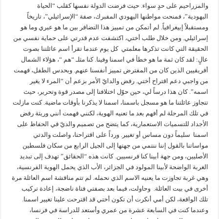
والمزراحيم على حدٍ سواء. حيث فرضت الدولة نفسها كقلب “الحياة
اليهودية”، فمنحت مواطنها اليهودي المفبرك، صفة “الإسرائيلي”، تاريخاً
ومستقبلاً إبيغرافياً. لم أتمكن من تمييز هذا التضافر بين ما هو عبري وما هو
إسرائيلي. ومن خلال طلب أختي، اكتشفت عدم قدرتي على حماية نفسي من
الحقيقة التي كانت تذكرها معلمتي كل يوم عندما تقرأ اسم عائلتنا بصوت
عالٍ: لقد كان ثمة ما هو خطأ في اسمنا وفينا. كنا مثلـ “هم “، هؤلاء الشمال
أفريقيين الذين كان من المفترض تمييز أنفسنا عنهم. وبحدس الطفل، فهمت
من واجبي دعم اقتراح أختي. رفض والدايّ الأمر بزعم أن “المرء لا يغير
اسمه”. كان هذا درساً لي، حين حوّل اختلافنا إلى مصدر قوة وتحرير، حيث
تتجاوز عائلتنا ما هو مسجل باسمنا، اسمنا لا يذكرنا بأوقات ماضية. كنت مازلت
في تلك المرحلة لم أفهم بعد ما تعنيه الهوية، لكنني فهمت أنني وريثة رفض
الأجداد للتسميات الاستعمارية، كما يتضح من تصميم والديّ في الحفاظ على
اسمنا سليماً دون مساس أو تغيير. ورداً على اقتراحنا، واصلت والدتي
مواساتنا بالقول إننا ننتمي من جهتها إلى الجيل الرابع من سكان فلسطين
الأصليين، ومن جهة أبينا كنا فرنسيين. كانت هذه “الحقائق” تهدف إلى تبديد
الغربة الواضحة لأبينا المولود في الجزائر، الأب الذي يحمل الهوية الفرنسية،
وهي غربة تجاوزت ما يعنيه الاسم الذي نحمله. لم تتم مناقشة اسم العائلة مرة
أخرى في بيت العائلة. وحاولت، فيما بعد بصفتي فتاة ناضجة، إعادة تركيب
تلك الواقعة، لكن أمي أنكرت أن تكون أختي قد اقترحت علينا تغيير اسمنا.
وعندما كنت في السابعة عشرة من عمري وأستعد للدراسة في فرنسا،