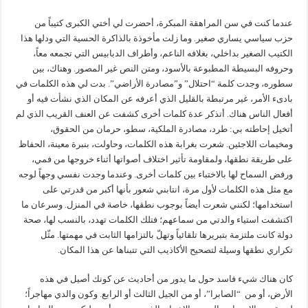
عندما كنت في سن المراهقة المبكرة، أحضرت لي أختي الكبرى كتيباً من
حزب سياسي يساري صغير. وما زلت مأخوذة بالذاكرة الحسية التي ودلها هذا
الكتيب الصغير بداخلي، بغلافه الناعم، وأطراف الدبابيس التي تجمعه معاً،
وحروفه البسيطة المطبوعة بالأسود، ومتن النص غير المصور. وهناك، بين
سطوره، وجدت كلمة “احتلال” و”مصادرة الأراضي”. بدت لي هذه الكلمات في
بادىء الأمر، غير مرتبطة بالقليل الذي أعرفه عن المكان الذي نشأت فيه أو
أفعال الناس هناك. أتذكر عدة كلمات أخرى كشفت عن العنف القريب الذي لم
أتخيل إحاطته بي: طرد، مصادرة الملكية، سطو، حرمان من الحقوق،
ومخيمات اللاجئين. شعرت بغرابة هذه الكلمات، وحاولت، بنبرة معينة، الحفاظ
على طريقة نطقها، ولمقاومة تأثير اختلاف أصواتها أثناء خروجها من فمي،
ورفض السماح لها بالاختباء بين كلمات أخرى. وعندما وجدت نفسي وجهاً لوجه
مع مثل هذه الكلمات لأول مرة، انتابني شعور بأنها أكبر من قدرتي على
استخدامها؛ لكنني شعرت أيضاً بوجوب نطقها، خاصة في المنزل. وسرعان ما
اكتشفت استياء والدتي من سماعهم؛ فتلك الكلمات تهدد، بالنسب لها، صحة
دولة كانت ملتزمة بتبريرها تلقائياً وتهلّ بالتزامها الثابت في مهمتها. مثّل
تكراري نطقها وسيلة لتصحيح الأكاذيب التي تتبناها عن هذا المكان.
كان هناك شيء فاسد حول ما يدور من أحاديث عن كونك أصيل في هذه
الأرض، أو من “الصابرا”، أو من الجيل الثالث أو الرابع. وكون والدي مهاجراً؛