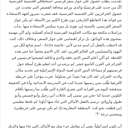
تقدمت بطلب حصول على جواز سفر فرنسي. استحقاقي للجنسية الفرنسية
أكّد من جديد على فرنسيّة والدي. ورغم سخافة القصص التي تتحدث عن
حصول الجزائريين على الجنسية الفرنسية، فقد شعرت بسرور لجهة الاستفادة
من فوائد هذا التقاطع التاريخي دون طرح الكثير من الأسئلة. لم يكن جواز
السفر الفرنسي، بالنسبة لي، هوية بل ميزة يمكنني الاستفادة منها. بدأت
مراسلات مكثفة مع مكاتب الحكومة الفرنسية لإتمام العملية، ولم أكن مهتمة
بمحتوى هذه الوثائق، بل تركز اهتمامي على جواز السفر، وبخلاف ذلك، كنت
قد لاحظت بالفعل أن اسم جدتي لأبي -عائشة Aïcha ، اسم شائع لكل من
اليهود والمسلمين في العالم العربي- لقد كان الاسم مخفياً عنا حتى هذه
اللحظة. لم أكن أعلم الثمن الذي دفعه والدي وعائلته ليصبحوا فرنسيين في
الجزائر في القرن التاسع عشر. لم يرشدني أحد لتعلم طرح أسئلة حول
فرنسيتهم أو مساءلة الدور الذي لعبته الدولة الإسرائيلية في تحديد مكان
ولادته -الجزائر- لقد كان هذا بعيداً عن متناولنا. عثرت مؤخراً على خريطة
لأفريقيا طُلب مني رسمها عندما كنت في المدرسة الابتدائية. وأنا في الحقيقة
مندهشة اليوم من الغرابة التي تعتري القارة التي طُلب منا رسمها بأقلام
التلوين عندما كنا -نحن من ننتمي إلى عائلات أبي رجيل وأبو قسيس وأبو
طبول وأزولاي- نرسم بالفعل الأماكن التي جاء منها آباؤنا. لم تلحظ معلمتي
إني قطعت نحو ثلث المنطقة المغاربية (إذ لم تكن تونس على خريطتي)،
ومنحتني درجة “أ”.
أن تكون إسرائيلياً، يعني أن يتعامل جزء منك مع الأماكن التي جاء منها والديك