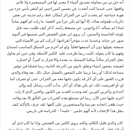
أنه حرّرني من محاولة تصديق أشياء لا معنى لها في المستعمرة ولا تلائم
واقعها. حتى عندما كنت أتحدث عن نفسي كمزراحيم، لم أشعر بأنني جزء من
هوية جماعية. لم يتحدث أبي عن الجزائر كمكان قط، رغم حديثه عن بعض
ذكريات طفولته هناك، إلا أنها لم تكن جزءً من القصة. ما زلت لم أفهم تماماً
لماذا لم نسأله، أنا وإخوتي، عن مسقط رأسه. أذكر كيف طلبت منه، قبل
بلوغه الخامسة والستين، أن يروي لي بعض القصص التي ضمنتها في ألبوم
صور عن حياته. وعندما عدت مؤخراً لقراءتها، أدركت كم من الأشياء التي
سمعته يقولها دون أن أسمعها فعلياً. ولو لم أحرم من السياق المناسب لسماع
وفهم ما كان يقوله، لكنت ربما طرحت عليه الكثير الأسئلة. وفي حين لم يحاول
جعل الجزائر مكاناً يمكننا التمسك به بشدة والاعتزاز به كثيراً، أو اختباره
لنعيشه بشعور انتماء وتعلق ثانوي من الدرجة الثانية، ربما فشلنا في توفير
مساحة لذلك؛ أو ربما تربينا على الشعور بالفشل حيال ذلك. بعد وفاة والدي،
قررت العثور على أي آثار قد يكون جلبها معه من الجزائر، حتى لو تصرف كما
لو -أو افترضت ذلك- لم يكن هناك أي آثار. بدأت أكتب رسائل إليه وإلى
أجدادي وآخرين كثيرين. لقد وجدت العديد من الكنوز، والخرز الذي لا زلت
أعزم عليها حتى الآن. ربما لم تستطع هذه الخرزات من التألق إلا بعد وفاته،
حيث طغى إعجابه بفرنسا والمستعمِرين على ألقها. لقد عرف بالتأكيد كيف
ينقل هذا الإعجاب لأنه ألهم حلمي – حلمه؟ – للدراسة في باريس.
كان والدي قليل الكلام، ولكنه يروي الكثير من القصص. وإذا ما كان لدي أي
أسئلة، فعلي التوجه إلى والدتي. عندما تقدمت بطلب الحصول على جواز سفر