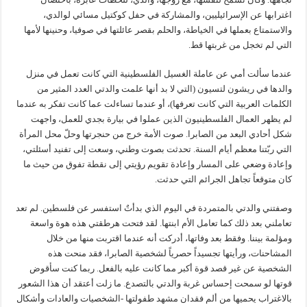
اغترابها عن الإسرائيليين، والمشاركة في حفل كوكتيل مسائي لوالدي،
والاستمتاع بعملها في الخياطة، والحلم بقصر عائلتها في صوفيا، وحنينها لأمها
التي لم تخجل من غربتها قط.
عندما سألت أمي عن عاملة الغسيل الفلسطينية التي كانت تعمل في منزل
والدها في ريشون لتسيون (التي لا بد أنها علمت والدتي العدد المثير من
الكلمات العربية التي كانت تعرفها)، أو عندما تساءلت عما كانت تفكر به عندما
لم يظهر العمال الفلسطينيون الذين عملوا في بيارة بجدي للعمل، واجهت
شكل أحادي البعد من الصابرا. صوت الأمة خرج من حنجرتها وحلّ محل المرأة
التي ربّتنا معظم أيام السنة. تحدثت بصوت وطني، وسعت إلى تفنيد أسئلتي،
وإعادة وضعي على المسار وإعادة تقويم رؤيتي إلى نقطة تفوق من حيث ما
كان متوقعاً تجاهل الجرائم التي حدثت.
وصفتني والدتي بالمتمردة في اليوم الذي بدأتٌ استفسر عن فلسطين. لم تعد
تعاملني بعد ذلك كما تعامل الأم ابنتها. لقد فتحت هرطقتي هذه هوة واسعة
ومؤلمة بيننا. وفقط بعد وفاتها، أدركت أنه عندما اقتربت منها من خلال
المشاحنات، ورأيتها تجسيداً حصرياً لشخصية الصابرا، فقد منحت هذه
الشخصية عن غير قصد قوة أكبر مما كانت عليه بالفعل. ربما كنت سأقوض
قوتها لو سمحت إحساس غربة والدتي بالتصدع. ما زلت أعتقد أن هذا الشعور
بالاغتراب يحميها من ألم فقدان مشهد طفولتها -الشخصيات والعادات وأشكال