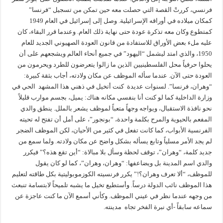
فرنسي، كررتْ القصة التي حصلت معه حين تمكن من تسجيل “فرنسا”
كمكان ميلاده في أوراقه الإسرائيلية. وصل إلى إسرائيل في العام 1949
كمتطوع وكان معه تذكرة عودة حتى نهاية ذلك العام. وعندما قرر البقاء، كان
عليه ملء بعض الأوراق للاستفادة من قانون العودة الصهيوني الجديد للعام
1950، والذي امتد ليشمل “اليهود” في جميع أنحاء العالم ويشجعهم على أن
يحلوا حرفياً محل الفلسطينيين الذين ما زالوا يتعرضون للطرد ويحرمون من
العودة حتى الآن. عندما سأله الموظف عن مكان ولادته، أجاب بثقة كبيرة:
“وهران، فرنسا”. لسنوات عديدة كنت أتخيل في ذهني هذا المشهد الحي في
وزارة الداخلية كما لو كنت أنا بنفسي مكانه هناك: يميل، بجسم موارب قليلاً
نحو نافذة الاستقبال، ويواجه وجهاً متعباً لموظف يشعر بالملل. ينطق والدي
المفعم بالحيوية والمرح بكلمة واحدة، “بونجور”، على أمل أن تفتح له تحيته
الفرنسية الأبواب، كما كانت تفعل في كثير من الأحيان، لكن الموظف الضجر
لم يجد الأمر مسلياً وتابع يسأله بشكل واضح عن مكان ولادته. ولما سمع من
جديد كلمة، “وهران”، توقف لحظة وسأل بلا مبالاة: “أين تقع هذه؟” فيكرر
والدي اسم المدينة بل ويضاعفها: “وهران، وهران”، كما لو كان يقول
للموظف، “ألا تعرف وهران؟!” يكرر فرنسيته الكوزموبوليتية بكل طاقته لتعليم
هذا الموظف نائب الدولة درساً. وأستطيع تخيل ما يشبه تلميحاً لابتسامة تنبعث
من وجهه عندما نظر في عيني الموظف. وكأني أسمع الآن ما كنت عاجزة عن
سماعه سابقاً -أي نبرة الفخر تجاه مدينته.