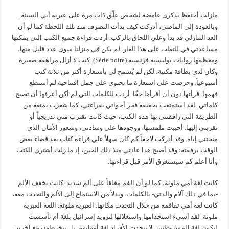
مازلت أحتفظ بذكرى غامضة لشخص علّق ذات مرة على عبرية أبي السيئة.
وبالعودة إلى الماضي، أدركت كيف بدأت التصرف منذ تلك اللحظة كما لو أن
العد التنازلي قد بدأ وعلي اللحاق بالركب. أردت قراءة جميع الكتب التي يمكنها
مساعدتي في للتغلب على هذا العار. لم يكن في منزلنا سوى عدد قليل منها،
ومعظمها روايات بوليسية فرنسية (Série noire). كنت لا أزال مراهقة صغيرة
وكان لدي بطاقة مكتبة، لكن لم يُسمح لي باستعارة أكثر من ثلاثة كتب
أسبوعياً. وحرصت على استعارة ما تحتوي على جمل افتتاحية لم أستطع
فهمها. قرأتها دون أن أقرأها حقًا. أردت للكلمات التي لم أكن أعرفها أن تصبح
كلماتي. لقد استمتعت بحقيقة فخر أخواتي بقراءتي، كما شعرت بمتعة من
الطريقة التي رافقتني بها هذه الكتب، حيث كانت تقترب مني تدريجياً أو
تقربني إليها. أحببت ملمسها، ووجودها على وسادتي، وشعور الأمان الذي
منحتني إياه. وقد أدركت لاحقاً كم كان سهلاً علي قراءة كتاب بعد قضاء بعض
الوقت برفقته؛ وقد أصبح هذا عادتي منذ ذلك الحين، إذ ما زلت أشتري الكتب
وأنا أعلم كم سيستغرق الأمر قبل قراءتها.
كانت لغة أمي ملوثة، كما لو أن الفم مغلقاً على ألم شديد. كانت تخفف الألم
-بما في ذلك آلام والدتي- بالكلمات. وبدلاً من الاستماع إلى الألم والتحدث معه،
كانت لغة أمي تفاقمه من خلال التحدث مكانها. العبرية ملوثة. اللغة العبرية
ملوثة. لقد أسيء استخدامها واستغلالها لتزويد إسرائيل بلغة أم تأسست
لتكون لغة المستوطنين. لا يتحدث الأفراد لغة أمهاتهم. بل ينخرطون مع آخرين