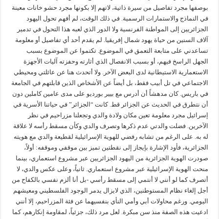
بوصفها مجرد تفاصيل من سيرة ذاتية، لاتهم إلا بكونها مجرد حشو خانات معينة
في النماذج والاستمارات الرسمية. في ذلك الوقت، لم أفهم تحول اليهود
الجزائريين إلى المواطنة الفرنسية ولا الدور الذي لعبه هذا التحول في تدمير
آلاف السنين من حياة يهود شمال إفريقيا. لم يقدم أحد أي تفاصيل أو معلومة
تساعدني على متابعة التعمق في الموضوع. تكتموا عن الموضوع بسبب
الجهل الراسخ فيهم، أو بسبب الانفصال الذي أثارته وحفزته آليات الأجهزة
الاستعمارية الاستيطانية لدى البعض الآخر. ولا أتحدث هنا عن عائلتي ومحيطي
الاجتماعي في تل أبيب فقط، بل أيضاً عن الأشخاص الذين قابلتهم في الجامعة
في باريس. كان مدهشاً أن أدرس مع بيير بورديو على مدى عامين كاملين دون
أن نتطرق في الحديث عن الجزائر قط. كانت “الجزائر” في حياتنا الأسرية في
إسرائيل مجرد معلومة تعين مكان ولادة والدي وتجعلنا مزراحيم في نظر
الآخرين. فضلت والدتي عدم ذكرها وتصرف والدي وكأن مسقط رأسه لا علاقة
له به. على الرغم من تشابه رفضي للهوية الإسرائيلية لقطيعة والدي مع هويته
الجزائرية، فأود الإشارة بإيجاز إلى نقطتين تميز بين موقفي وموقفه: أولاً،
صودرت الهوية الجزائرية من اليهود الجزائريين عبر مشروع استعماري، بينما
منحت الهوية الإسرائيلية عبر مشروع استعماري. ثانياً، وعلى عكس والدي، لا
أتصرف كما لو أنني لا أنتمي إلى مسقط رأسي -بل أنا ألزم نفسي بالكفاح من
أجل إلغاء نظام المستوطنين، الذي لايزال يدمر الوجود الفلسطيني ومعيشهم
اليومي. ورغم محاولات أبي وأمي النأي بنفسيهما عن فئة المزراحيم، إلا أنني
ادعيت هذه الصفة منذ سن مبكرة. لعل مرد ذلك، جزئياً، لمقاومة إنكارهم، كما