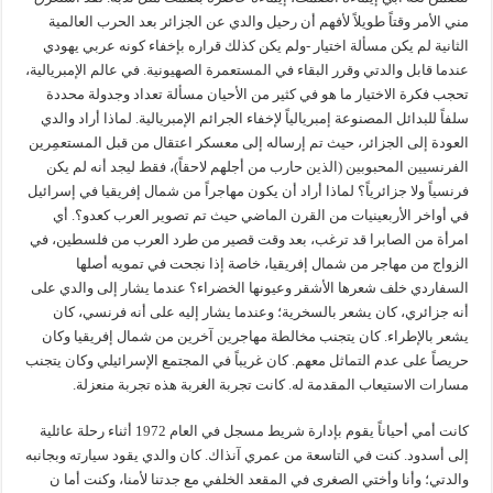
مني الأمر وقتاً طويلاً لأفهم أن رحيل والدي عن الجزائر بعد الحرب العالمية
الثانية لم يكن مسألة اختيار -ولم يكن كذلك قراره بإخفاء كونه عربي يهودي
عندما قابل والدتي وقرر البقاء في المستعمرة الصهيونية. في عالم الإمبريالية،
تحجب فكرة الاختيار ما هو في كثير من الأحيان مسألة تعداد وجدولة محددة
سلفاً للبدائل المصنوعة إمبريالياً لإخفاء الجرائم الإمبريالية. لماذا أراد والدي
العودة إلى الجزائر، حيث تم إرساله إلى معسكر اعتقال من قبل المستعمِرين
الفرنسيين المحبوبين (الذين حارب من أجلهم لاحقاً)، فقط ليجد أنه لم يكن
فرنسياً ولا جزائرياً؟ لماذا أراد أن يكون مهاجراً من شمال إفريقيا في إسرائيل
في أواخر الأربعينيات من القرن الماضي حيث تم تصوير العرب كعدو؟. أي
امرأة من الصابرا قد ترغب، بعد وقت قصير من طرد العرب من فلسطين، في
الزواج من مهاجر من شمال إفريقيا، خاصة إذا نجحت في تمويه أصلها
السفاردي خلف شعرها الأشقر وعيونها الخضراء؟ عندما يشار إلى والدي على
أنه جزائري، كان يشعر بالسخرية؛ وعندما يشار إليه على أنه فرنسي، كان
يشعر بالإطراء. كان يتجنب مخالطة مهاجرين آخرين من شمال إفريقيا وكان
حريصاً على عدم التماثل معهم. كان غريباً في المجتمع الإسرائيلي وكان يتجنب
مسارات الاستيعاب المقدمة له. كانت تجربة الغربة هذه تجربة منعزلة.
كانت أمي أحياناً يقوم بإدارة شريط مسجل في العام 1972 أثناء رحلة عائلية
إلى أسدود. كنت في التاسعة من عمري آنذاك. كان والدي يقود سيارته وبجانبه
والدتي؛ وأنا وأختي الصغرى في المقعد الخلفي مع جدتنا لأمنا، وكنت أما ن