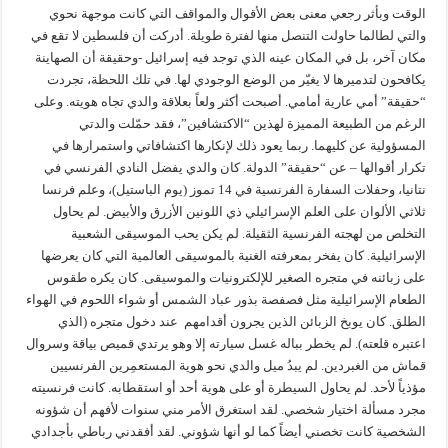
الوقت وبأثر رجعي معنى بعض الأقوال والمواقف التي كانت موجهة نحوي
والتي لطالما حاولت التنصل منها لفترة طويلة. أدركت أن فلسطين لا تقع في
مكان آخر، بل في المكان عينه الذي توجد فيه إسرائيل -وحقيقة أن الصهاينة
يكافحون لتدميرها لا يغيّر من الوضع الوجودي لها. في تلك اللحظة، تجردت
“حقيقة” أمي عارية أمامي. أصبحت أكثر ولعاً بعلاقة والدي تجاه هويته. وعلى
الرغم من الطبيعة المميزة لهذين “الاكتشافين”، فقد حمّلت والدتي
المسؤولية عن كليهما. ربما يعود ذلك لإنكارها اكتشافاتي واستمرارها في
تكرار أقوالها – عن “حقيقة” الدولة. كان والدي يفضل النادي الفرنسي في
نتانيا، وحفلات السفارة الفرنسية في 14 تموز (يوم الباستيل)، وعلم فرنسا
ثلاثي الألوان على العلم الإسرائيلي ذي اللونين الأزرق والأبيض. لم يحاول
التخلص من لهجته الفرنسية الثقيلة. لم يكن يحب الموسيقى الشعبية
الإسرائيلية. كان يفخر بمعرفته الغنية بالموسيقى العالمية التي كان يعرضها
على زبائنه في متجره الصغير للإلكترونيات والموسيقى. كان يكره طقوس
الطعام الإسرائيلية مثل فصفصة بذور عباد الشمس أو شواء اللحوم في الهواء
الطلق. كان يوبخ الزبائن الذين يجرون أقدامهم عند دخول متجره (الذي
اعتبره قلعته). لم يخطر بباله غسل سيارته إلا وهو يرتدي قميص بياقة وسروال
قماش من الغبردين. لم يبدُ ميل والدي نحو هوية المستعمِرين الفرنسيين
مؤذياً لأحد. لم يحاول السيطرة أو على هوية أحد أو استقطابه. كانت فرنسيته
مجرد مسألة اختيار شخصي. لقد استغرق الأمر مني سنوات لأفهم أن شؤونه
الشخصية كانت تخصني أيضاً كما لو أنها شؤوني. لقد أفقدني رباطي بأجدادي