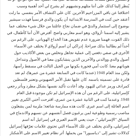
يُنظر إلينا كذلك على أننا مثلهم ونشبههم. لم يشرح لي أحد أهمية وسبب
اختلافنا عن باقي المزراحيم الآخرين. كان علي اكتشاف الأمر بنفسي. ما زلت
أعتقد حين كنت في المدرسة الابتدائية أن يكون والدي فرنسياً فهذت سيشير
بوضوح إلى استثمار والديّ في ضمان نجاح عائلتنا من خلال شيء مختلف عما
يشير إليه اسمنا -أزولاي، وهو اسم مغاربي واضح. أفترض الآن أننا كأطفال، في
ذلك القوت، فهمنا ضرورة عدم تقويض هذا الخداع الهوياتي، على الرغم من
أحداً لم يطالبنا بذلك صراحةً. إدراكي أن اسم أزولاي لا يختلف عن الأسماء
الأخرى في صفي دفعني إلى عملية تجاهل وتخلص من بعض الأكاذيب حول
أصول والدي ووالدتي والآخرين الذين يتشابكون معنا في الأصول وتتداخل
هوياتهم معنا. كانت أمي فحورة بكونها من الجيل الثالث في مسقط رأسها،
ولكن منذ العام 1948 (عندما كانت في السابعة عشرة من عمرها)، لم تعد
قادرة على تسميته باسمه. كان عليها تقبل الأمر الصهيوني وتعتبر فلسطين
كمرادف ورمز عدائي لليهود. وقد أعادت تأكيد نفسها بشكل مطرد وبأثر رجعي
كإسرائيلية، على الرغم من أن هذه الإسرائيل لم تكن موجودة قبل العام
1948. وعندما كنت في الثانية عشرة من عمري، اقترحت أختي الكبرى تغيير
اسم العائلة إلى اسم عبري. كانت هذه ممارسة شائعة؛ ملزمة لمن يشغلون
مناصب رسمية وطوعية لمن يرغبون فصل أنفسهم عن نسبهم والاندماج في
السياق “الإسرائيلي”، حيث يعني الاسم العبري في إسرائيل أنه اسم
إسرائيلي، والذي يختلف عن تلك الأسماء التي تحتوي علامات تعرّفها إسرائيل
كدلالات تشير إلى “دياسبورا” من يحملها. أثر نظام تغيير الاسم على الأشكناز