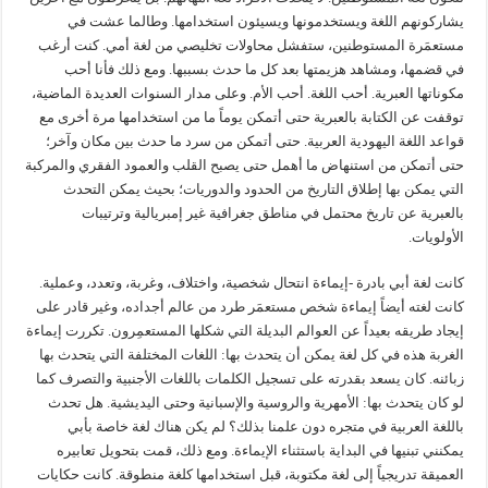
يشاركونهم اللغة ويستخدمونها ويسيئون استخدامها. وطالما عشت في
مستعمَرة المستوطنين، ستفشل محاولات تخليصي من لغة أمي. كنت أرغب
في قضمها، ومشاهد هزيمتها بعد كل ما حدث بسببها. ومع ذلك فأنا أحب
مكوناتها العبرية. أحب اللغة. أحب الأم. وعلى مدار السنوات العديدة الماضية،
توقفت عن الكتابة بالعبرية حتى أتمكن يوماً ما من استخدامها مرة أخرى مع
قواعد اللغة اليهودية العربية. حتى أتمكن من سرد ما حدث بين مكان وآخر؛
حتى أتمكن من استنهاض ما أهمل حتى يصبح القلب والعمود الفقري والمركبة
التي يمكن بها إطلاق التاريخ من الحدود والدوريات؛ بحيث يمكن التحدث
بالعبرية عن تاريخ محتمل في مناطق جغرافية غير إمبريالية وترتيبات
الأولويات.
كانت لغة أبي بادرة -إيماءة انتحال شخصية، واختلاف، وغربة، وتعدد، وعملية.
كانت لغته أيضاً إيماءة شخص مستعمَر طرد من عالم أجداده، وغير قادر على
إيجاد طريقه بعيداً عن العوالم البديلة التي شكلها المستعمِرون. تكررت إيماءة
الغربة هذه في كل لغة يمكن أن يتحدث بها: اللغات المختلفة التي يتحدث بها
زبائنه. كان يسعد بقدرته على تسجيل الكلمات باللغات الأجنبية والتصرف كما
لو كان يتحدث بها: الأمهرية والروسية والإسبانية وحتى اليديشية. هل تحدث
باللغة العربية في متجره دون علمنا بذلك؟ لم يكن هناك لغة خاصة بأبي
يمكنني تبنيها في البداية باستثناء الإيماءة. ومع ذلك، قمت بتحويل تعابيره
العميقة تدريجياً إلى لغة مكتوبة، قبل استخدامها كلغة منطوقة. كانت حكايات