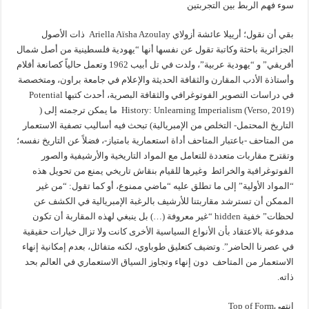
سوء فهم الربط بين التجربتين
بقي أن نقول؛ أرييلا عائشة أزولاي Ariella Aïsha Azoulay ذات الأصول
الجزائرية باحثة وكاتبة تقول عن نفسها أنها “يهودية فلسطينية من أصل شمال
أفريقي” و “يهودية عربية”، ولدت في تل أبيب 1962 وتعمل حالياً كصانعة أفلام
وأستاذة الأدب المقارن والثقافة الحديثة والإعلام في جامعة براون، ومتخصصة
في دراسات التصوير الفوتوغرافي والثقافة البصرية، أحدث كتبها Potential
History: Unlearning Imperialism (Verso, 2019) ما يمكن ترجمته إلى (
التاريخ المحتمل- التخلص من الإمبريالية) تبحث فيه أساليب تصفية الاستعمار
من المتاحف -باعتبار المتاحف أداة استعمارية بامتياز-، فضلاً عن التاريخ نفسه؛
وتقترح مقاربات متعددة للتعامل مع المواد التاريخية والأرشيفية والصور
الفوتوغرافية والخرائط وغيرها للقيام بنقاش تاريخي يمنع من تحويل هذه
“المواد الأولية” إلى ما تطلق عليه “ماضي ممنوع، أو كما تقول: “من غير
الممكن أن تسترشد مقاربتنا للأرشيف بالرغبة الإمبريالية في الكشف عن
لحظات” خفية hidden “غير معروفة (…) بل ينبغي لهذه المقاربة أن تكون
مدفوعة بالاعتقاد بأن الأنواع السياسية الأخرى كانت ولا تزال خيارات حقيقية
في عصرنا الحاضر”. وتضيف كتعليق طوباوي، لكنه متفائل، بعدم إمكانية إنهاء
الاستعمار من المتاحف دون إنهاء وتجاوز السياق الاستعماري في العالم بحد
ذاته.
انتهىTop of Form