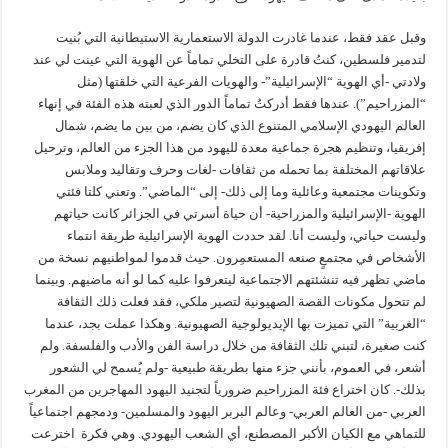
وقبل عقد فقط، عندما غادرت الدولة الاستعمارية الاستيطانية التي بُنيت
لتدمير فلسطين، كنتُ قادرة على التخلي تماماً عن الهوية التي عينت لي عند
ولادتي -أي الهوية “الإسرائيلية”- والهويات الفرعية التي خلقتها (مثل
“المزراحيم”). عندها فقط أدركتُ تماماً الدور الذي لعبته هذه الفئة في إنهاء
العالم اليهودي الإسلامي المتنوع الذي كان يضم، من بين ما يضم، شمال
إفريقيا، وتنظيم هجرة جماعية معدة لليهود من هذا الجزء من العالم، وترحيل
علاقاتهم المختلفة بما تحمله من ثقافات -لغات وحرف وتقاليد وملابس
وتكوينات مجتمعية وعائلية وما إلى ذلك- إلى “الماضي”. وتعني كلتا فئتي
الهوية -الإسرائيلية والمزراحية- أن حياة أسرتي في الجزائر كانت حياتهم
وليست حياتي، وليست أنا. لقد حددت الهوية الإسرائيلية طريقة انتماء
الأشخاص في مجتمعٍ صنعه المستعمِرون. حيث قدموا لمواطنيهم نسخة من
ماضي تظهر فيه تنشئتهم الاجتماعية ليتعرفوا عليه كما لو أنه ماضيهم. وبينما
لم تتحول مكونات القصة الصهيونية لتصير ملكي، فقد فعلت ذلك الثقافة
“الغربية” التي تميزت بها الإيديولوجية الصهيونية. وهكذا عملت بجد، عندما
كنت صغيرة، لتبني تلك الثقافة من خلال دراسة الفن والأدب والفلسفة. ولم
أشعر، في العموم، بأنني جزء منها بطريقة طبيعية -ولم يُسمح لي الشعور
بذلك-. كان اختراع فئة المزراحيم ضرورياً لتجنيد اليهود المهاجرين من المغرب
العربي -من العالم العربي- وعالم البربر اليهود والمسلمين- ودمجهم اجتماعياً
للتماهي مع الكيان الأكبر المصطنع، أي الشعب اليهودي. وهي فكرة اخترعت