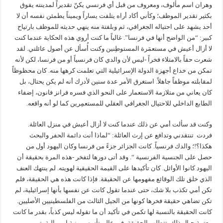
وهران اسم مألوف، ومعروف من قبل أي فرنسي يكنّ تقديراً لمدينته يفوق
بكثير تقدير الموظف؛ وكأني أكاد أراه يتلفت يساراً ويميناً يطمئن نفسه أن لا
أحد يشهد على احتياله الجغرافي، ثم وبلفتة منه ينهي حديثه للموظف بارتياح
كبير: “من الواضح أنها في فرنسا”. غالباً ما كنت أروي هذه الحكاية عندما كنت
لا أزال أعيش في مستعمَرة المستوطِنين وكنت أُسأل عن أصول عائلتي. لقد
شعرت حقاً بالامتلاء فخراً -ليس لأن والدي كان فرنسياً أو من فرنسا، لكن لأنه
تمكن من خداع أجهزة الدولة الإسرائيلية التي تعلمت كرهها منه. كان محظوظاً
لمقابلته موظفاً جاهلاً. استغرق الأمر عدة سنين لأدرك أنه لم يكن يحتال، بل
كان يعاني من متلازمة الاستعمار على النحو الذي فسره فرانز فانون، إضفاء
الطابع الداخلي للاحتيال الجغرافي العقلي للمستعمِرين كما لو أنه واقعه.
وكنت قد سألت أمي عن ذلك عندما كنت لا أزال أعيش في منزل العائلة.
فردت تنتقدني وتدافع عن إرث العائلة: “لماذا أنت دائمة الحفر والبحث
هكذا؟!؛ والدك فرنسياً. كانت الجزائر جزءً من فرنسا وكان اليهود أول من
حصل على الجنسية الفرنسية “. وقد أتى دورها لتفخر -هذه المرة بحقيقة أن
اليهود كانوا الأوائل. كان تأكيدها على القيمة الحقيقية لهويته. لم ينتهك العنف
الذي خلق تلك الوقائع مفهومها عن الحقيقة. فإذا كانت هذه هي الحقيقة، فلم
تكن أمي تكذب بلا شك، حتى عندما تقول كانت عن نفسها بأنها إسرائيلية، لم
تكن تضاهي حقيقة فخرها كونها من الجيل الثالث من الفلسطينيين الأصليين.
كانت الحقيقة بالنسبة لها تكمن في تأكيد أن ما تقوله ليس كذباً، بقدر ما كانت
معتمة حيال ذلك. تتطلب الحقيقة، في عالم تأسس ببنية إمبريالية، تبرير