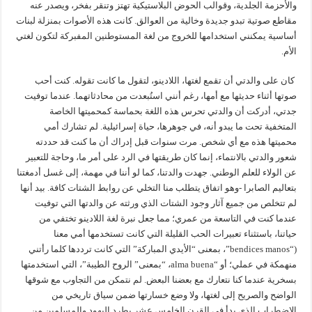
والأحزمة الجلدية، وقوالب الحوض البلاستيكية تهتز وتنقر بفخر، ويصدر عنه
مقاطع صوتية تبدو جديدة وخالية من العوالق. كانت هذه الأصوات بمنزلة لبنات
أساسية يمكنني استخدامها للخروج من لغة المستوطنين المفبركة لتكون لغتي
الأم.
كان على والدتي أن تقمع لغتها، اللادينو، لتقول ما كانت تقوله. كنت أحب
صوتها أثناء حديثها مع أمها، رغم أنني استُبعدت من محادثاتهما. عندما توفيت
جدتي، أدركت أن والدتي تحرس هذه اللغة بحماسة كمحميتها الخاصة
المتخفية تحت ما يبدو أنه، في جوهرها، حياة إسرائيلية. لم تشارك أمي
محميتها هذه مع أي شخص. مرت سنوات قبل إدراك أن ما كنت قد حددته
شعور والدتي بالانتماء، إنما كان طريقتها في الرد على أمر ما، وحاجة للتعبير
عن الولاء للعلم الوطني. جهدت والدتنا، كما لو أننا في مهمة، إلى غسل أدمغتنا
بتعاليم الصابرا -وهو اتفاق يتطلب منا التخلي عن روابط الشتات كافة. بيد أنها
لم تتخلص من جميع آثار وجود الشتات الذي ورثته عن والدتها التي توفيت
عندما كنت في التاسعة من عمري؛ مما جعل نبرة لغة اللادينو تختفي من
حياتنا، باستثناء تعبيرات الحب القليلة التي كانت تستخدمها أمي معنا
(“bendices manos”، بمعنى “الأيدي المباركة” التي كانت ترددها كلما رأتني
منهمكة في عملي؛ أو “alma buena، “بمعنى” الروح الطيبة”، التي استخدمتها
بسخرية عندما كنا نتعارك مع بعضنا البعض. لم نتمكن من التجاوب مع شوقها
الواضح والصريح إلى لغتها، ولا وضع خسارتها ضمن سياق تاريخي من
الاضطراب الذي بدأ في القرن الخامس عشر بطرد اليهود والمسلمين من