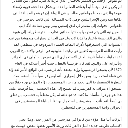
لم يقوض الإحساس المميز بالاختيار، الذي مرت به أمي، لتكون من الصابرا.
لم يكن والدي مهتماً أبداً بثقافة الصابرا هذه -ويشكل هذا حجة قوية لإضعاف
مهمة والدتي بجعلنا مواطنين صالحين في الدولة. إن غربته والمسافة التي
نمّاها بينه وبين الإسرائيليين -وهي ذات المسافة التي كانت تحرجني في
طفولتي- تحولت إلى مصدر لي لدق إسفين بيني وبين صناعة الأكاذيب
الصهيونية التي يتم تقديمها بصفتها حقائق. نظرت، لفترة طويلة، إلى هوية
والدي الفرنسية باعتبارها كذبة لأنه ولد في الجزائر. ومازلت مندهشة من عدد
السنوات التي استغرقتها لأدرك النقاط العمياء المزدوجة في منطقي. لقد
رأيت تطلعه للفرنسية كتعبير عن رغبته الطبيعية في الرقي والاندماج الغربي.
لقد تجاهلت تماماً تاريخ العنف الاستعماري الذي تعرض له أهلي في الجزائر
وتأثيراته على والدي. لقد كان فرنسياً بالفعل، حيث أُجبر أسلافه في العام
1870 لأن يصبحوا فرنسيين؛ ووُلد ليعتقد بأنه فرنسي. في الواقع الأمر لقد وُلد
في غفلة استعمارية. ومن خلال إصراري بأنه ليس فرنسياً حقاً، استسلمتُ
للنظرة الاستعمارية التي تحدد من بين المستعمِرين (أو المهاجرين لاحقاً) من
يستحق الاعتراف به كفرنسي. لم يطمح إلى هذه الجنسية، إنما فُرضت عليه.
هذا هو جوهر المأساة. ما كنت قد تجاهلتُه لم يكن متعلقاً به فحسب، بل تعلق
بي أيضاً. لقد تأثرت بمشروعين استعماريين: فأنا سليلة المستعمَرين في
الجزائر، وابنة المستعمِرين في فلسطين.
أدركت أننا مثل هؤلاء من كانوا في مدرستي من المزراحيم، وهذا يعني
اكتساب طريقة جديدة لملء الفراغات وربط الأمور بعضها ببعض. فهمت مع