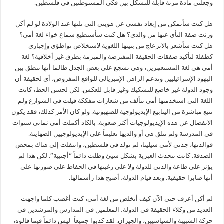
وجعلني مادة مرنة قابلة للتشكل بين فكي المستوطنين في فلسطين.
هل كنت سأتمكن من إبعاد نفسي عن هويتي التي نلتها عند الولادة لو لم أكن
ورثت صفة النأي عنها من والدي؟ هل كنت سأستطيع سماع خواء لغة أمي؟
هل كنت سأشعر بالانزعاج من بنيتها اللغوية لاستخلاص تواطؤي وإجباري
كطفلة لتأكيد صفقات الحقيقة المفترضة والمبرمة بطرق غير أخلاقية؟ لغة
أمي هي لغة المستعمِرين، وهي تشجع على بعض الجدل طالما أنها تنطق بين
اليهود الإسرائيليين وتدعم الراهن الإمبريالي للواقع المفروض، أي لحقيقة أن
وجود الدولة غير خاضع للتشكيك وغير قابل للعكس. لكن لحسن الحظ، كانت
اللغة التي استخدمتها أمي تتألف من شعارات مفككة قيلت في الشوارع ولم
تنبع مباشرة من الينابيع الإيديولوجية للصهيونية. ولو كان الأمر كذلك، فقد يكون
الانفصال عن هذه الإيديولوجيات أكثر صعوبة. بالكاد أكملت أمي ثماني سنوات
في المدرسة ولم تتلق هي أو والديها تعليماً على الإيديولوجيين الصهاينة.
فوالدتها، جدتي لأمي سيلينا، لم تولد في فلسطين، وانتقلت إلى هناك بمحض
الصدفة. كانت تتحدث العبرية بشكل سيئ وظلت دائماً “أجنبية”. لكن هذا لم
يؤثر على طاعة والدتي للدولة ولا على رغبتها في الحفاظ على صورتها على
أنها صابرا حقيقية. وبعد قيام الدولة، أصبح هذا رأسمالها.
لم أكن أعرف حتى الآن كيف أتخلص من لغة أمي، كنت أغضب كلما واجهت
العديد من وكلاء الحقيقة في الدولة: المعلمين في المدارس والمرشدين في
حركة الشبيبة والسياسيين، والجيران. لقد كذبوا جميعاً -ليس دائماً فيما قالوه،