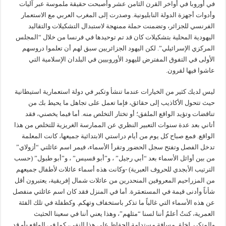
في أوروبا في أواخر القرن الثامن عشر وأصبحت حقيقة ملموسة عبر آليات
وأدوات أجهزة الدولة النابليونية. وصدرت إلى المغرب العربي مع الاستعمار
الفرنسي للجزائر، وتضمنت حملة ممنهجة لاستبدال التشكيلات والتقاليد
اليهودية المحلية بتشكيلات كان قد تم توحيدها في فرنسا من خلال “المجلس
المركزي الإسرائيلي”. لكن اليهود الجزائريين سبق لهم أن تعلموا دروسهم
الأولى في التفوق المفترض لليهود الأوروبيين في البلدان الإسلامية التي
عاشوا فيها لقرون.
ليس لديك كثير من الخيارات عندما تنشأ وتكبر في دولة استعمارية استيطانية
حيث تتحول الأكاذيب إلى حقائق، فإما تعمل على تجاهل ما يحيط بك من
تناقضات وتؤيد الواقع الملفق؛ أو تختار التخلص منه. أما فيما يخصني، فقد
أتاني بعد عدة سنوات التعبير النظري عن الممارسة الغريزية للتخلص من هذا
الواقع. فمع صباح كل يوم من أيام دراستي الابتدائية جميعها، كانت المعلمة
تدخل الفصل وتفتح سجل الحضور وتقرأ الأسماء، فيمر اسم عائلتي “أزولاي”
من بين أوائل الأسماء بعد “أبي رجيل” ، و”أبو قسيس” ، و”أبو طبول” (حسب
الترتيب الأبجدي للحروف العبرية) -وكانت هذه أسماء عائلات لأطفال جميعهم
من المزراحيم المعروفين المنحدرين من عائلات شمال إفريقية، يعتبرون أقل
شأناً وأدنى قيمة في المستعمَرة. أما في المنزل فقد كان اسم عائلتي منفصل
عن هذه الأسماء التي غالباً ما تذكر باستخفاف وتهكم. وكطفلة في تلك الفئة
العمرية، كنتُ أعلمُ أننا لسنا “مثلهم”، وهذا يعني أننا في سعينا الحثيث
والمتكرر لخلق مسافة مستدامة للحفاظ على هذا النفي، كما في الواقع -أو قد