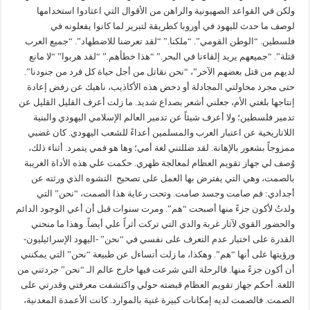
ولكن في القواعد الصهيونية والراهن من الأقوال التي اعتادوا استخدامها
لوصف ما حدث لليهود في أوروبا كطريقة لتبرير لما كانوا يفعلونه في
فلسطين. “الوطن القومي”. “ملكنا.” “لقد تعرضنا للاضطهاد”. “جميع العرب
قتلة”. “جميعهم يريد إلقاءنا في البحر.” “هذا خطأهم.” “لقد هربوا” “لا مانع
لديهم من قتل بعضهم الآخر”، “نحن نقاتل من أجل حياة كل فرد من جنودنا”.
حتى مجرد محاولتي المجادلة أو دحض هذه الأكاذيب، ناهيك عن رفض إعادة
إنتاجها بلغتي الأم، جعلني أشعر بصداع شديد. ما زلت أعرف القليل القليل عن
تدمير فلسطين؛ ولا أعرف شيئاً عن تدمير العالم الإسلامي اليهودي والبنية
اللاتاريخية عن اعتبار العرب والمسلمين أعداءً للشعب اليهودي. كان غضبي
ممزوجاً بشعور بالإهانة. لقد ضللتني لغة أمي؛ وها هو فمي يتمرد. أثناء ذلك،
وُصف لي جهاز تقويم العظام لمعالجة ظهري. حكمت علي هذه الأداة الغريبة
بالصمت، وهي التي يفترض بها العمل على تصحيح التشوه الذي ورثته عن
أجدادي: فم صامت وجسد صامت. وتحت رعاية هذا الصمت، “نحن” التي
ولدتُ لأكون جزءً منها أصبحت “هم”. ومرت سنوات قبل أن أعي الوجود الدائم
والحضور القوي لآثار غربة والدي التي تركت أثراً علي أيضاً. وهذا ما منحني
القدرة على اختيار عدم التعرف على نفسي في “نحن” -اليهود الإسرائيليون-
ورؤيتها على أنها “هم”. وهكذا، ما زلت أتساءل عن طبيعة “نحن” التي يمكنني
أن أكون جزءً منها. فالرحلة التي شرعت فيها خارج عالم الـ “نحن” جردتني من
اللغة. أحكم جهاز تقويم العظام قبضته حولي واكتشفت معرفتي وقدرتي على
الصمت. فالصمت لديه إمكانات كبيرة غنية بالموارد. كانت الأعمدة المعدنية،