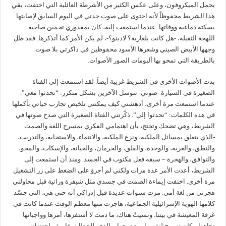
يحمل الميكروفون، وعلى عكس الكثير من الأشرطة العائلية التي اختفت، بقي
هذا الشريط محفوظاً لأنه احتوى على صوت جدتي في اليوم السابق لإصابتها
بسكتة دماغية ووفاتها. عندما استمعت إليه، كان بمقدوري تخمين صاحبة
اللهجة الثقيلة، -هل كانت بلغارية؟ لادينو؟-، لم يكن الأمر كما أتذكرها. فقد ظل
وجهها الأبيض الصيني وشعرها الأسود محفوظين في ذاكرتي بلا صوت
بالطريقة التي تمحو بها ألبومات الصور الأصوات.
بدت الأصوات الأخرى في الشريط غريبة أيضاً. لقد استمعت إلى الفتاة
الصغيرة في السيارة -صوتي- تتوسل الآخرين بشكل متكرر: “تحدثوا معي”.
عندما استمعت مرة أخرى، أدهشني كيف يمكنني تلخيص تجارب حياتي بأكملها
في هذه الكلمات: “تحدثوا إلي”. ذكّرتني الفتاة الصغيرة التي صدح صوتها في
الشريط، وهي تضحك وتحتج، بأن اهتمامي الفكري بمسرح اللغة والصمت
-الذي يتعلق بمسائل الملكية، ونزع الملكية، والانتماء، والاستجابة، والتدريب،
والنطق، والغربة، والوحدة، والقلق، والحرمان، والخيانة، والإسكات، والمحو،
والتوافق، والهجرة – سبقه فعل مكتوب في الجسد. ومنذ أن استمعت إلى
الشريط، أعدت الأمر عدة مرات ولكني لم أجرؤ على الضغط على زر التشغيل
مرة أخرى. اختفت إيماءة الصمت في جسدي مثل شيفرة وراثية قبل محاولتي
هجرتي من لغة أمي. مرت سنوات عديدة قبل إدراكي أنه حتى هي، التي جسّد
كلامها الهوية الإسرائيلية الجماعية، هاجرت منها معظم الوقت عندما كانت في
غرفة المعيشة في بيتنا. ونسيتْ هناك، ما دمت لا أستفزها، أمرها وواجباتها
تجاهها. وكان تسمح لنفسها، مع زوجها، والدي، للحظات عابرة، باحتضان