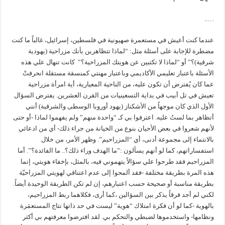
…..
عندما كنت أعيش في مستعمرة صهيونية في فلسطين، إسرائيل، غالباً ما كنت
مضطرة للإجابة على أسئلة مثل: “لماذا تتظاهرين بأنك مزراحية (يهودية
شرقية)؟” أو “لماذا لا تكتبين عن هويتك المزراحية؟” كانت تنهال علي هذه
الأسئلة باعتبار تعليمي الأكاديمي وباعتبار مهنتي كمنسقة مستقلة انحرفتْ
عما كان يُفترض أن تكون عليه، من الناحية المعيارية، أية امرأة مزراحية
تعيش في تل أبيب في بداية التسعينيات من القرن العشرين. يفترض السؤال
الأول الذي كان موجهاً من الأشكناز (يهود أوروبا الوسطى والشرقية) أنني
أتظاهر بما لستُ عليه. اعترفوا بي كـ “واحدة منهم” ولم يفهموا لماذا -أو حتى
لأنهم شعروا في بعض الأحيان بنوع من الخيانة من جراء ذلك- أي من ادعائي
بالانتماء إلى مجموعة أدنى، أي “المزراحيم”. وظهر الأمر، من خلال
استفساراتهم، كما لو أنهم يسألون :”ما الهدف وراء ذلك؟.. ما الفائدة؟”. أما
المزراحيم فقد طرحوا علي سؤالاً يتهموني فيه، بالمثل، بإخفاء هويتي، إنما
هذه المرة بطريقة مختلفة -فقد ألمحوا إلى عدم اعتناقي لهويتي المزراحيّة
بطريقة مناسبة أو صحيحة حسب اعتبارهم، إن لم تكن الطريقة الوحيدة أيضاً.
لكني لم أجد فرقاً يذكر بين السؤالين ،كما أرى، فكلاهما ربط المزراحيم،
بالهوية -كما لو أن فكرة امتلاك “هوية” ليست في حد ذاتها نتاج المستعمَرة
ونظامها- واستخدموها لضبطي والتحكم بي. لقد افترضوا معرفتهم بي أكثر