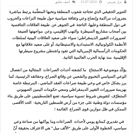
نزار بعريني
15.07.2024
اضف تعليق
التنوير الحقيقي الذي تحتاجه شعوب المنطقة ونخبها المتعلّمة يرتبط مباشرة
بضرورات مراكمة وإنضاج وعي وثقافة سياسية حول طبيعة النزاعات والحروب
في دول المنطقة وعليها، الناتجة في الجوهر عن طبيعة العلاقات التنافسية
بين أصحاب مشاريع السيطرة والنهب الإقليمي، وعن مواجهتها العنيفة
لصيرورات التغيير الديمقراطي؛ سواء على صعيد العلاقات البينية لسلطات
الأنظمة الكولونيالية، الاستبدادية والاستيطانية، أو على صعيد علاقاتها مع
الحكومات الرأسمالية الإمبريالية التي تقود واشنطن مشروع سيطرتها
الإقليمية منذ نهاية الحرب العالمية الثانية.
يؤكّد موضوعية الاستنتاج ما كشفته أحداث الصراعات المتتالية من انفصال
الوعي السياسي النخبوي والشعبي عن وقائع الصراع، وحقائقه الرئيسية، كما
برز بشكل خاص في وعي طبيعة صراعات العقد الماضي ، المرتبطة خاصة
بهزيمة صيرورات التغيير الديمقراطي وسعي حكومات اليمين الصهيوني
المتطرّف لتقويض شروط تسوية سياسية، تضع الفلسطينيين على طريق بناء
مؤسسات دولة وطنية على جزء من أرض فلسطين التاريخية- الحد الأقصى
الممكن في ظل موازين قوى الصراع القائمة !
في تقديري كمتابع يومي لأحداث الصراعات وما يواكبها من صناعة وعي
سياسي، الخطوة الأولى على طريق “الألف ميل” هي الاعتراف بحقيقة أنّ