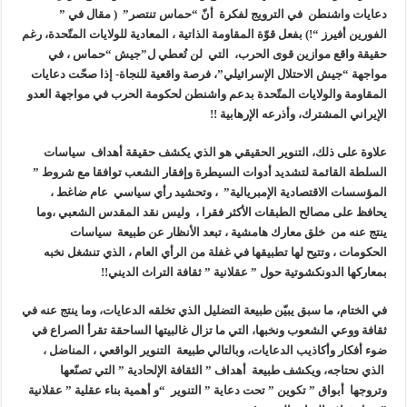
دعايات واشنطن في الترويج لفكرة أنّ “حماس تنتصر” ( مقال في ”
الفورين أفيرز “!) بفعل قوّة المقاومة الذاتية ، المعادية للولايات المتّحدة، رغم
حقيقة واقع موازين قوى الحرب، التي لن تُعطي ل”جيش “حماس ، في
مواجهة “جيش الاحتلال الإسرائيلي”، فرصة واقعية للنجاة- إذا صحّت دعايات
المقاومة والولايات المتّحدة بدعم واشنطن لحكومة الحرب في مواجهة العدو
الإيراني المشترك، وأذرعه الإرهابية !!
علاوة على ذلك، التنوير الحقيقي هو الذي يكشف حقيقة أهداف سياسات
السلطة القائمة لتشديد أدوات السيطرة وإفقار الشعب توافقا مع شروط ”
المؤسسات الاقتصادية الإمبريالية” ، وتحشيد رأي سياسي عام ضاغط ،
يحافظ على مصالح الطبقات الأكثر فقرا ، وليس نقد المقدس الشعبي ،وما
ينتج عنه من خلق معارك هامشية ، تبعد الأنظار عن طبيعة سياسات
الحكومات ، وتتيح لها تطبيقها في غفلة من الرأي العام ، الذي تنشغل نخبه
بمعاركها الدونكشوتية حول ” عقلانية ” ثقافة التراث الديني!!
في الختام، ما سبق يبيّن طبيعة التضليل الذي تخلقه الدعايات، وما ينتج عنه في
ثقافة ووعي الشعوب ونخبها، التي ما تزال غالبيتها الساحقة تقرأ الصراع في
ضوء أفكار وأكاذيب الدعايات، وبالتالي طبيعة التنوير الواقعي ، المناضل ،
الذي نحتاجه، ويكشف طبيعة أهداف ” الثقافة الإلحادية ” التي تصنّعها
وتروجها أبواق ” تكوين ” تحت دعاية ” التنوير “و أهمية بناء عقلية ” عقلانية