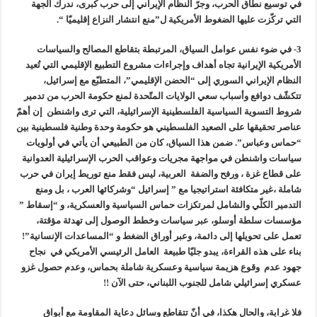
في توسيع نطاق الحرب، وجرّ النظام الإيراني إلى حرب كبرى، ندرك الجهة
التي تركّزت عليها الضغوط الأمريكية ل”منع انتشار النزاع إقليميّا “.
3- في ضوء نفس عوامل السياق، المرتبطة بتقاطع المصالح والسياسات
الأمريكية الإيرانية تجاه أهداف وإجراءات مشروع التطبيع الإقليمي التي تُعيد
النظام الإيراني السوري إلى “الحضن الإقليمي”، المتطبّع مع إسرائيل،
تتكشّف دوافع وأسباب سعي الولايات المتّحدة لمنع حكومة الحرب من تدمير
شروط التسوية السياسية الفلسطينية الإسرائيلية، التي ترى واشنطن إن أهمّ
عناصر تحقيقها على الصعيد الفلسطيني هو حكومة وحدة وطنية فلسطينية بين
“حماس وعباس”. ضمن هذا السياق، كان من الطبيعي أن يأتي في أولويات
سياسات واشنطن في مواجهة مجريات وعواقب الحرب الإسرائيلية العدوانية
على قطاع غزة ، ورفح والضفة العربية، ليس فقط منع توريط إيران في حرب
شاملة ،غير متكافئة استراتيجيا مع ” إسرائيل “وشركائها العرب ، بل ومنع
التدمير الكلّي والشامل لمرتكزات حماس السياسية والعسكرية، و “إسقاط ”
مؤسسات سلطة أوسلو، عبر سياسات وخطط الوصول إلى تهدئة مؤقتة،
تعمل على تحويلها إلى دائمة، وعبر أوراق الضغط و “المساعدات الإنسانية”!
بناء على هذه القراءة، يبدو جليّا طبيعة العامل الرئيسي الأمريكي في نجاح
جهود عدم وقوع هزيمة سياسية وعسكرية شاملة بحماس، وعدم حصول غزو
عسكري إسرائيلي شامل للجنوب اللبناني، حتى الآن !!
فلا غرابة، والحال هكذا، في أنّ تتقاطع وسائل دعاية المقاومة مع أبواق