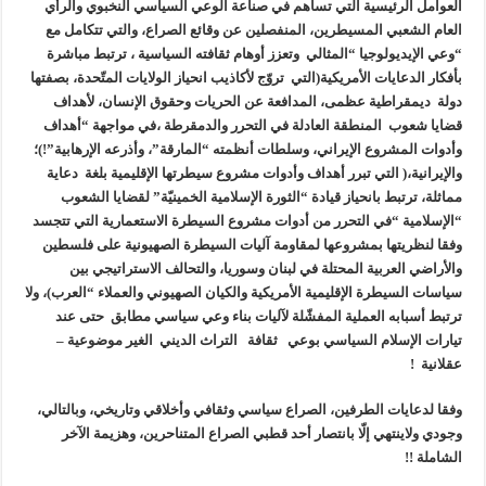
العوامل الرئيسية التي تساهم في صناعة الوعي السياسي النخبوي والرأي
العام الشعبي المسيطرين، المنفصلين عن وقائع الصراع، والتي تتكامل مع
“وعي الإيديولوجيا “المثالي وتعزز أوهام ثقافته السياسية ، ترتبط مباشرة
بأفكار الدعايات الأمريكية(التي تروّج لأكاذيب انحياز الولايات المتّحدة، بصفتها
دولة ديمقراطية عظمى، المدافعة عن الحريات وحقوق الإنسان، لأهداف
قضايا شعوب المنطقة العادلة في التحرر والدمقرطة ،في مواجهة “أهداف
وأدوات المشروع الإيراني، وسلطات أنظمته “المارقة”، وأذرعه الإرهابية”!)؛
والإيرانية،( التي تبرر أهداف وأدوات مشروع سيطرتها الإقليمية بلغة دعاية
مماثلة، ترتبط بانحياز قيادة “الثورة الإسلامية الخمينيّة” لقضايا الشعوب
“الإسلامية “في التحرر من أدوات مشروع السيطرة الاستعمارية التي تتجسد
وفقا لنظريتها بمشروعها لمقاومة آليات السيطرة الصهيونية على فلسطين
والأراضي العربية المحتلة في لبنان وسوريا، والتحالف الاستراتيجي بين
سياسات السيطرة الإقليمية الأمريكية والكيان الصهيوني والعملاء “العرب)، ولا
ترتبط أسبابه العملية المفشّلة لآليات بناء وعي سياسي مطابق حتى عند
تيارات الإسلام السياسي بوعي ثقافة التراث الديني الغير موضوعية –
عقلانية !
وفقا لدعايات الطرفين، الصراع سياسي وثقافي وأخلاقي وتاريخي، وبالتالي،
وجودي ولاينتهي إلّا بانتصار أحد قطبي الصراع المتناحرين، وهزيمة الآخر
الشاملة !!