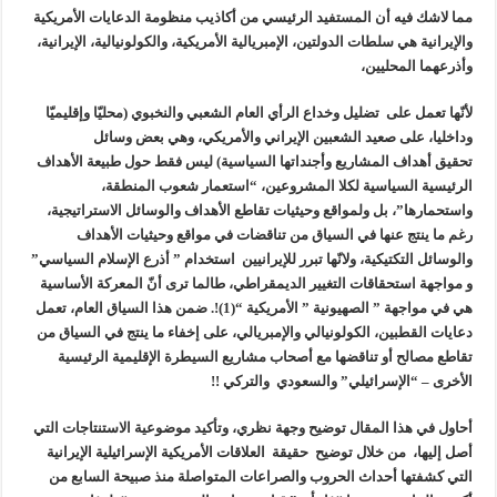
مما لاشك فيه أن المستفيد الرئيسي من أكاذيب منظومة الدعايات الأمريكية
والإيرانية هي سلطات الدولتين، الإمبريالية الأمريكية، والكولونيالية، الإيرانية،
وأذرعهما المحليين،
لأنّها تعمل على تضليل وخداع الرأي العام الشعبي والنخبوي (محليّا وإقليميّا
وداخليا، على صعيد الشعبين الإيراني والأمريكي، وهي بعض وسائل
تحقيق أهداف المشاريع وأجنداتها السياسية) ليس فقط حول طبيعة الأهداف
الرئيسية السياسية لكلا المشروعين، “استعمار شعوب المنطقة،
واستحمارها”، بل ولمواقع وحيثيات تقاطع الأهداف والوسائل الاستراتيجية،
رغم ما ينتج عنها في السياق من تناقضات في مواقع وحيثيات الأهداف
والوسائل التكتيكية، ولانّها تبرر للإيرانيين استخدام ” أذرع الإسلام السياسي”
و مواجهة استحقاقات التغيير الديمقراطي، طالما ترى أنّ المعركة الأساسية
هي في مواجهة ” الصهيونية ” الأمريكية “(1)!. ضمن هذا السياق العام، تعمل
دعايات القطبين، الكولونيالي والإمبريالي، على إخفاء ما ينتج في السياق من
تقاطع مصالح أو تناقضها مع أصحاب مشاريع السيطرة الإقليمية الرئيسية
الأخرى – “الإسرائيلي” والسعودي والتركي !!
أحاول في هذا المقال توضيح وجهة نظري، وتأكيد موضوعية الاستنتاجات التي
أصل إليها، من خلال توضيح حقيقة العلاقات الأمريكية الإسرائيلية الإيرانية
التي كشفتها أحداث الحروب والصراعات المتواصلة منذ صبيحة السابع من