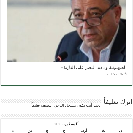
الصهيونية و«عيد النصر على النازية»
29.05.2026
اترك تعليقاً
يجب أنت تكون
مسجل الدخول
لتضيف تعليقاً.
أغسطس 2026
ن
ث
أرب
خ
ج
س
د