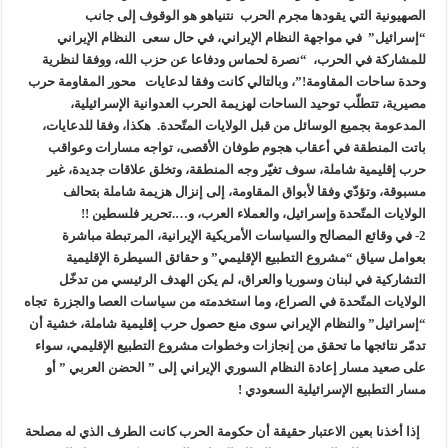
الصهيونية التي يقودها مجرم الحرب نتنياهو هو الوقوف إلى جانب
“إسرائيل” في مواجهة النظام الإيراني، في حال سعى النظام الإيراني
للمشاركة في الحرب، “نصرة لحماس ودفاعا عن حزب الله، ووفقا لنظرية
وحدة ساحات المقاومة!”، وبالتالي كانت وفقا لدعايات محور المقاومة حرب
مصيرية، تتطلّب توحيد الساحات لهزيمة الحرب العدوانية الإسرائيلية،
المدعومة بجميع الوسائل من قبل الولايات المتّحدة. هكذا، وفقا للدعايات،
باتت المنطقة في أعقاب هجوم طوفان الأقصى، تواجه مسارات وعواقب
حرب إقليمية شاملة، سوف تغيّر وجه المنطقة، وتخلق علاقات جديدة، غير
مسبوقة، وتؤدّي وفقا لأبواق المقاومة، إلى إنزال هزيمة شاملة بتحالف
الولايات المتّحدة وإسرائيل، والعملاء العرب، و….تحرير فلسطين !!
2- في وقائع المصالح والسياسات الأمريكية الإيرانية، المرتبطة مباشرة
بعوامل سياق “مشروع التطبيع الإقليمي” و حقائق السيطرة الإقليمية
التشاركية في لبنان وسوريا والعراق، لم يكن الهدف الرئيسي من تدخّل
الولايات المتّحدة في الصراع، وما استخدمته من سياسات العصا والجزرة تجاه
“إسرائيل” والنظام الإيراني سوى منع حصول حرب إقليمية شاملة، خشية أن
تدمّر نتائجها ما تحقق من إنجازات وخطوات مشروع التطبيع الإقليمي، سواء
على صعيد مسار إعادة النظام السوري الإيراني إلى ” الحضن العربي ” أو
مسار التطبيع الإسرائيلية السعودي !
إذا أخذنا بعين الاعتبار حقيقة أن حكومة الحرب كانت الطرف الذي له مصلحة