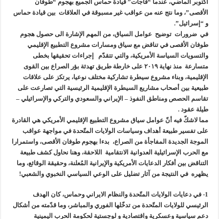
أكتوبر الماضي، عندما “فاجأت” قيادة حماس الجميع بهجوم “طوفان
الأقصى”، وما نتج عنه من عواقب غير مسبوقة في العلاقات بين قيادة حماس
و “إسرائيل”.
في ضرورات توضيح عوامل السياق، من المهم الإشارة الى حصول هجوم
طوفان الأقصى في تناقض مع سياق ومسارات مشروع التطبيع الإقليمي
والتسويات السياسة الأمريكية، والتي تتقدّم إجراءات تحقيقها بخطى
متسارعة منذ نهاية ٢٠١٩ على خارطة طريق تهدئة بؤر الصراع بين القوى
الإقليمية، وبناء مشروع سيطرة تشاركية مختلف نوعيا، يرتكز على علاقات
طبيعية بين أصحاب مشاريع السيطرة الإقليمية الرئيسية التي تصارعت على
تقاسم الحصص ومناطق النفوذ – الإيراني والسعودي والتركي والإسرائيلي –
طيلة عقود .
مما لاشكّ فيه أنّ عوامل سياق مشروع التطبيع الإقليمي الأمريكي هي القادرة
على تفسير طبيعة أهداف وسياسات الولايات المتّحدة في مواجهة عواقب
الموجة الجديدة المفاجأة من الصراع، بدءا بهجوم طوفان الأقصى، واستمرارا
مع الحرب الإسرائيلية العدوانية الانتقامية اللاحقة، وهنا نحاول كشف طبيعة
التناقض بين أفكار الدعايات الأمريكية والإيرانية المُعلنة، وحقيقة الوقائع، وما
يظهره في النتيجة من آثار تضليل على الوعي السياسي النخبوي والشعبي!
1- في دعايات الولايات المتّحدة والنظام الايراني وحماس، كان الهدف
الرئيسي للولايات المتّحدة من تدخّلها الفوري والمباشر، وما قدّمته من أشكال
دعم سياسية وعسكرية واقتصادية و لوجستية لحكومة الحرب اليمينية