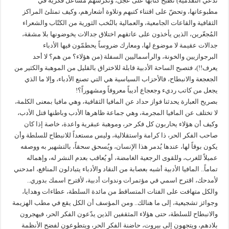
تدّعي التقدمية) تَطبُخ كتابها على عجل، وتكرسهم مشاعل فكرية في
مطبوعاتها، وتحضّ على اقتناء كتبهم وتلاوة أشعارهم، وكيف تمتلئ المراكز
الثقافية والقاعات الجامعية، والعمالية بالنُخب الثورية من الكتّاب والشعراء
المُجعّرين، الذين يأخذون على عاتقهم اختلاق جدالات يخوضونها بلا مشقة،
جدالات عقيمة لا موضوع لها، ومعارك ضروساً يحطمّون فيها الأدباء
البرجوازيين والخونة، والرأسماليين السفلة (من هؤلاء؟ من هم؟ لا أحد
يعرف!!)، فتصبح الساحة الأدبية قابلة للاختراق بالقليل من الموهبة والكثير من
الجعجعة والانبطاح، فالأحزاب السياسية هي التي تصنع الأدباء، وإلا ما الذي
يجعل من كاتب رديء وجعجاع أديباً معروفاً ومشهوراً؟!
بصريح العبارة يحدثنا فواز حداد عن المافيا الثقافية، وهي مافيا بمعنى الكلمة،
لا تختلف عن المافيا المجرمة، وهي جماعة ظاهرها الأدب وباطنها قتل الأدب،
وكيف أن هؤلاء يحاربون كل فكر حر، وموهبة عبقرية واعدة، خاصة إذا كان
صاحب الفكر الحر، ذا كرامة واستقلالية، وليس مستعداً للانبطاح للسلطة وأن
يكون بوقاً لها، عندها يُدمر هذا الإنسان، ويُسحق سحقاً، بالتشهير به ووصفه
عميلاً للغرب، وللقوى الرجعية الغامضة، أو يُعاقب بعدم النشر له، وإهماله
تماماً.. المافيا الأدبية أشبه بعصابة من النقاد والأدباء يتبادلون المنافع، امدحني
لأمدحك، اقترح اسمي في مؤتمرات وندوات أدبية، لأقترح اسمك بدوري..
والكل متهافت على الفتات المتساقط من مائدة السلطة، عطاءات وهدايا،
وجوائز تشجيعية، إلى ما هنالك.. ومن المؤسف أن الكل يقع في مطب الهزيمة
والانبطاح للسلطة، حتى هؤلاء المثقفين الذين يدّعون الفكر الحر، فيهجرون
بلادهم، ويتجهون إلى بيروت، حاضنة الفكر الحر، ويتطوعون لفضح الأنظمة