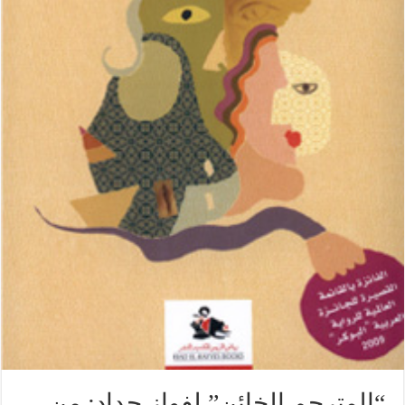
“المترجم الخائن” لفواز حداد: من