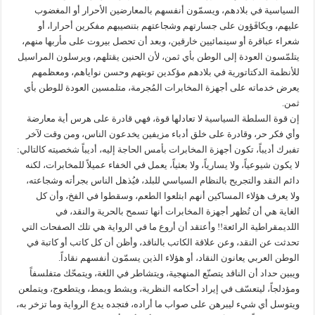
السياسية في بلادهم، ويسمّون أنفسهم بالمعارضين الأحرار أو المغضوب
عليهم، ويكافَؤون على جسارتهم وشجاعتهم بتنصيبهم مفكرين أحرارا، أو
شعراء عباقرة أو سينمائيين خارقين، وبعد أن تحصل بيروت على مأربها منهم،
يتلمّسون العودة إلى الوطن بأي ثمن، لأن الحنين يقتلهم، ويرسلون المراسيل
للأنظمة الدكتاتورية في بلادهم مؤكدين توبتهم وحسن نواياهم، ومعظمهم
يعرض خدماته على أجهزة المخابرات المُجرمة، متلمسين العودة للوطن بأي
ثمن.
إن قوة السلطة السياسية لا تعادلها قوة، فهي قادرة على هرس أية معارضة
وأي فكر حر، وقادرة على خلق أدباء مزيفين يخدعون الناس، ومن وقت لآخر
تفبرك أديباً، تكون أجهزة المخابرات بأمس الحاجة إليه، أديباً شخصيته كالتالي:
لا يكون شيوعياً، ولا يسارياً، ولا بعثياً، يعمل في الخفاء عميلاً للمخابرات، لكنه
دائم النقد والتجريح بالنظام السياسي للبلد، فيُذهل الناس بجرأته وشجاعته،
ولا يعرف هؤلاء المساكين أنهم ابتلعوا الطعم، وسقطوا في الفخ، وأن كل
الغاية هي أن تُظهر أجهزة المخابرات أنها تسمح بالحرية والنقد، في
اللديمقراطية الرائعة!! وأعتقد أن أروع ما في الرواية هي تلك الصفحات التي
تحدثت عن النقد، وعن علاقة الكاتب بالناقد، وأظن أن كل كاتب أو كاتبة في
الوطن العربي يعانون النقاد، أو هؤلاء الذين يسمّون أنفسهم نقاداً.
ويبين حداد أن الناقد يتصنّع المنهجية، ويتشاطر في اللغة، ويتمحّك متفلسفاً
ومؤدلجاً، ليتعسّف في إيراد أحكامه النظرية، ويشط ويمط، ويتطعوج، ويتملعن
ويتوسل أي شيء ليبرهن على صواب ما أراده، فتجده يدع الرواية وما تزخر به،