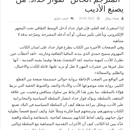
يصنع الأديب
هيفاء بيطار
29.05.2022
اضف تعليق
إذا استعرتُ لغة العلم، فإن فواز حداد أدخل الوسط الثقافي تحت المجهر
الإلكتروني، وبأعلى تكبير ممكن، أو أنه أدخله المشرحة، وشرّحه بدقة لا
متناهية.
وفي الصفحات الأخيرة من الكتاب يطرح فواز حداد على لسان الكاتب
المهزوم سميح حمدي الذي نبذته المافيا الثقافية وحاربته: «لقد أخطأت حين
نظرتُ للأدب كمهنة سامية، لقد اكتشفتُ بعدها -وفيما يشبه الصدمة – أنها
مثل غيرها من عشرات المهن لا تقل أو تزيد عليها، قابلة للكذب والاحتيال،
والظلم، والسفالة».
في الواقع من الصعب الإحاطة برواية حوالي خمسمئة صفحة من القطع
الكبير، رواية تتخذ موضوعها الأدب والأدباء والنقد، والخيوط الخفية التي تربط
هؤلاء بالسلطة، بما يفرز هذا الارتباط من سلوك متناقض وعجيب، من علاقة
المثقف بالسلطة، ويؤكد فواز حداد انتصار السلطة السياسية والمخابراتية
على الأدب، ويحلل ببراعة مذهلة كيف أن السلطة السياسية في البلاد تصنع
الكتاب وتشهرهم، وترسخهم قيماً فكرية ومثلاً عليا، وكيف تُنسج قصصاً بطولية
حول حياتهم، وكيف تُحاط كتاباتهم بسمعة كفاحية، باستفاضة وبأمثلة واقعية
عدَّة يبين لنا الكاتب كيف أن الأحزاب التقدمية المتماهية مع السلطة (والتي