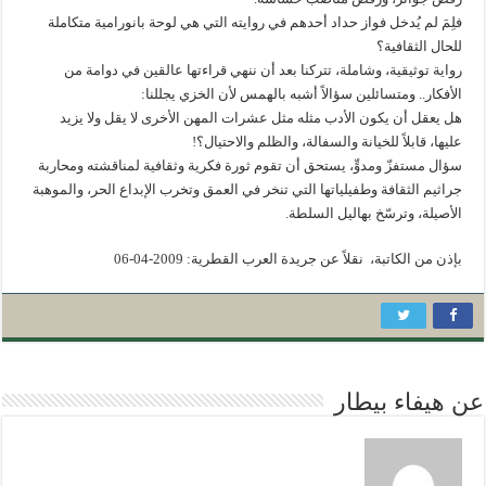
فلِمَ لم يُدخل فواز حداد أحدهم في روايته التي هي لوحة بانورامية متكاملة
للحال الثقافية؟
رواية توثيقية، وشاملة، تتركنا بعد أن ننهي قراءتها عالقين في دوامة من
الأفكار.. ومتسائلين سؤالاً أشبه بالهمس لأن الخزي يجللنا:
هل يعقل أن يكون الأدب مثله مثل عشرات المهن الأخرى لا يقل ولا يزيد
عليها، قابلاً للخيانة والسفالة، والظلم والاحتيال؟!
سؤال مستفزّ ومدوٍّ، يستحق أن تقوم ثورة فكرية وثقافية لمناقشته ومحاربة
جراثيم الثقافة وطفيلياتها التي تنخر في العمق وتخرب الإبداع الحر، والموهبة
الأصيلة، وترسّخ بهاليل السلطة.
بإذن من الكاتبة، نقلاً عن جريدة العرب القطرية: 2009-04-06
عن هيفاء بيطار