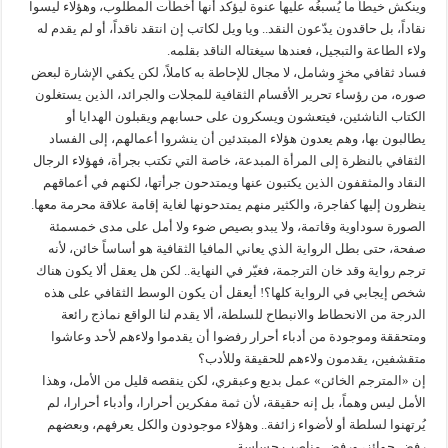
وينكش خيطاً ما يُسبغُه عليها عنوة ليؤكد أنها أخطأت المطلوب، وهؤلاء ليسوا
نقاداً، بل حاقدون يدّعون النقد.. ويا ويل لكاتب إن انتقد ناقداً، أو لم يقدم له
ولاء الطاعة والتبجيل، فعندها سيغتاله الناقد بقلمه.
فساد ثقافي مخزٍ وشامل، لا مجال للإحاطة به كاملاً، لكن يكفي الإشارة لبعض
صوره، من رؤساء تحرير الأقسام الثقافية للمجلات والجرائد، الذين يستغلون
الكتاب الناشئين، فيتعشون ويسكرون على حسابهم ويقبلون الهدايا أو
يطالبون بها، وهم يعدون هؤلاء المبتدئين أن ينشروا أعمالهم، إلى الفساد
الثقافي بالنظرة إلى المرأة المبدعة، خاصة التي تكتب بجرأة، فهؤلاء الرجال
النقاد والمثقفون الذين يكتبون عنها ويمتدحون جرأتها، لكنهم في أعماقهم
ينظرون إليها كفاجرة، والكثير منهم يمتدحونها لغاية إقامة علاقة محرمة معها.
الصورة سوداوية وقاتمة، ولا يبدو بصيص ضوء ولا أمل على مدى خمسمئة
صفحة، حتى بطل الرواية الذي يعاني المافيا الثقافية هو أساساً خائن، لأنه
ترجم رواية وقد خان الترجمة، فغيّر في النهاية.. لكن هل يعقل ألا يكون هناك
شخص إيجابي في الرواية كلها؟! أيعقل أن يكون الوسط الثقافي على هذه
الدرجة من الانحطاط والانبطاح للسلطة، ألا يقدم لنا الواقع نماذج رائعة
ومتحققة وموجودة من أدباء أحرار رفضوا أن يقدموا ولاءهم لأحد وعاشوا
متقشفين، يقدمون ولاءهم للحقيقة وللأدب؟
إن «المترجم الخائن» عمل بديع وعبقري، لكن ينقصه قليل من الأمل، وهذا
الأمل ليس وهماً، بل إنه حقيقة، لأن ثمة مفكرين أحرارا، وأدباء أحرارا، لم
يُرتهنوا لسلطة أو لأضواء زائفة.. وهؤلاء موجودون والكل يعرفهم، وبعضهم
رفض جوائز، ورفض مناصب حساسة.