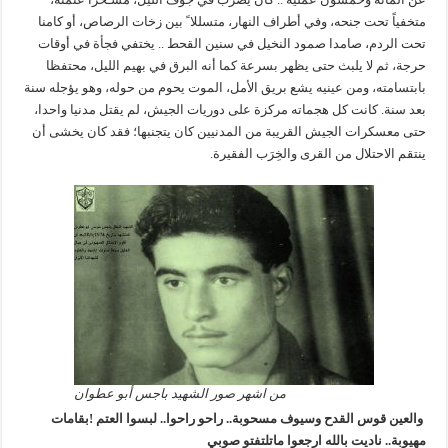
متخفياً تحت جنحه، وفي أطراف النهار، متسللا ً بين زخات الرصاص، أو كامنا
تحت الردم، صامدا صمود النخيل في سنين القحط .. يختفي فجأة في أوقات
حرجة، ثم لا يلبث حتى يظهر بسرعة كما أنه البرق في بهيم الليل، محتفظا
بابتسامته، ومن عينيه يشع بريق الأمل، الموت يحوم من حوله، وهو يؤجله سنة
بعد سنة. كانت كل هجماته مركزة على دوريات الجيش، لم يقتل مدنيا واحدا،
حتى معسكرات الجيش القريبة من المدنيين كان يتجنبها؛ فقد كان يخشى أن
ينتقم الاحتلال من القرى والخِرَب الفقيرة.
من اشهر صور الشهيد باجس أبو عطوان
والعين قوس القدح وسيوف مسحوبة
..
راحو راحوا
..
لبسوا العتم !بقامات
مهيوبة
..
ناديت بالله ارجعوا ماتلتفتو صوبي