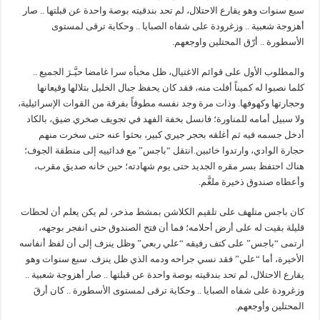
سبع سنوات وهو يقارع الاحتلال، لم تحد بندقيته بوصة واحدة عن قبلتها .. صار
أهزوجة شعبية .. وزغرودة على شفاه الصبايا .. وحكاية ترقى لمستوى
الأسطورة .. أرّق المحتلين واوجعهم.
والمطلوب الأول على قوائم الاغتيال، ظل مخبأه سرا غامضا حيَّـرَ الجميع ..
كلما نصبوا له كميناً أفلت منه، فقد كان يحفظ جبال الخليل بتلالها وقيعانها
وحجارتها وكهوفها. وذات مرة وجد نفسه مطوقاً بفرقة من القوات الإسرائيلية،
ولا سبيل أمامه للمناورة؛ فانسل بخفة الفهد في تجويف صخري ضيق، بالكاد
أدخل جسمه فيه ثم أغلقه بحجر جيري كبير، بحثوا عنه حتى سخرت منهم
حجارة الوادي، وارتدوا خائبين.انتقل “باجس” مع فدائييه إلى منطقة الجوف؛
هناك احتفظ بسر مقره الجديد حتى يوم شهادته؛ حين خانه صديق مقرب،
وأعطاه صندوق ذخيرة ملغَّم.
كان باجس متلهف على تلقيم الكلاشن بمشط مذخر، لم يكن يعلم أن لحظات
قليلة بقيت له على أرض أحلامه؛ فما أن فتح الصندوق حتى انفجر بوجهه،
ارتمى “باجس” على كتف رفيقه “علي ربعي” وظل ينزف إلى أن لفظ أنفاسه
الأخيرة، أما “علي” فقد نسي جراحه ودمه الذي ظل ينزف. سبع سنوات وهو
يقارع الاحتلال، لم تحد بندقيته بوصة واحدة عن قبلتها .. صار أهزوجة شعبية ..
وزغرودة على شفاه الصبايا .. وحكاية ترقى لمستوى الأسطورة .. كان أرقَ
المحتلين وأوجعهم.