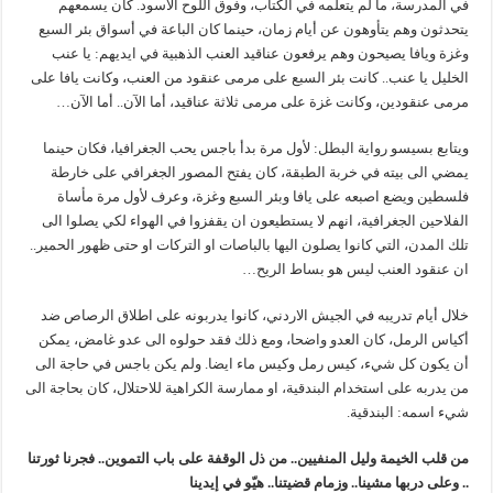
في المدرسة، ما لم يتعلمه في الكتاب، وفوق اللوح الاسود. كان يسمعهم
يتحدثون وهم يتأوهون عن أيام زمان، حينما كان الباعة في أسواق بئر السبع
وغزة ويافا يصيحون وهم يرفعون عناقيد العنب الذهبية في ايديهم: يا عنب
الخليل يا عنب.. كانت بئر السبع على مرمى عنقود من العنب، وكانت يافا على
مرمى عنقودين، وكانت غزة على مرمى ثلاثة عناقيد، أما الآن.. أما الآن…
ويتابع بسيسو رواية البطل: لأول مرة بدأ باجس يحب الجغرافيا، فكان حينما
يمضي الى بيته في خربة الطبقة، كان يفتح المصور الجغرافي على خارطة
فلسطين ويضع اصبعه على يافا وبئر السبع وغزة، وعرف لأول مرة مأساة
الفلاحين الجغرافية، انهم لا يستطيعون ان يقفزوا في الهواء لكي يصلوا الى
تلك المدن، التي كانوا يصلون اليها بالباصات او التركات او حتى ظهور الحمير..
ان عنقود العنب ليس هو بساط الريح…
خلال أيام تدريبه في الجيش الاردني، كانوا يدربونه على اطلاق الرصاص ضد
أكياس الرمل، كان العدو واضحا، ومع ذلك فقد حولوه الى عدو غامض، يمكن
أن يكون كل شيء، كيس رمل وكيس ماء ايضا. ولم يكن باجس في حاجة الى
من يدربه على استخدام البندقية، او ممارسة الكراهية للاحتلال، كان بحاجة الى
شيء اسمه: البندقية.
من قلب الخيمة وليل المنفيين
..
من ذل الوقفة على باب التموين
..
فجرنا ثورتنا
.. وعلى دربها مشينا
..
وزمام قضيتنا
..
هيّو في إيدينا