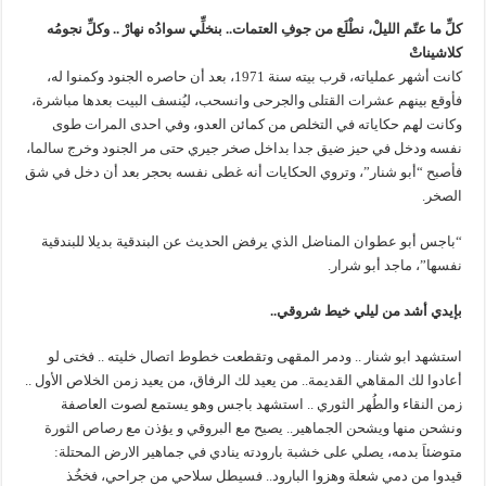
كلِّ ما عتّم الليلْ،
نطْلَع من جوفِ العتمات
..
بنخلِّي سوادُه نهارْ
..
وكلِّ نجومُه
كلاشيناتْ
كانت أشهر عملياته، قرب بيته سنة 1971، بعد أن حاصره الجنود وكمنوا له،
فأوقع بينهم عشرات القتلى والجرحى وانسحب، ليُنسف البيت بعدها مباشرة،
وكانت لهم حكاياته في التخلص من كمائن العدو، وفي احدى المرات طوى
نفسه ودخل في حيز ضيق جدا بداخل صخر جيري حتى مر الجنود وخرج سالما،
فأصبح “أبو شنار”، وتروي الحكايات أنه غطى نفسه بحجر بعد أن دخل في شق
الصخر.
“باجس أبو عطوان المناضل الذي يرفض الحديث عن البندقية بديلا للبندقية
نفسها”، ماجد أبو شرار.
بإيدي أشد من ليلي خيط شروقي..
استشهد ابو شنار .. ودمر المقهى وتقطعت خطوط اتصال خليته .. فختى لو
أعادوا لك المقاهي القديمة.. من يعيد لك الرفاق، من يعيد زمن الخلاص الأول ..
زمن النقاء والطُهر الثوري .. استشهد باجس وهو يستمع لصوت العاصفة
ونشحن منها ويشحن الجماهير.. يصيح مع البروقي و يؤذن مع رصاص الثورة
متوضئاَ بدمه، يصلي على خشبة بارودته ينادي في جماهير الارض المحتلة:
قيدوا من دمي شعلة وهزوا البارود.. فسيطل سلاحي من جراحي، فخخُذ