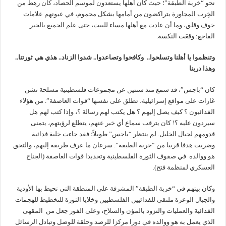
نحو “خربة الطبقة”؛ حيث كان أهلها يستعدون لموسم الحصاد، كان رهط من
الخِرب المجاورة يتراكضون من أمامها بشكل محموم، في عيونهم علامات
خوف وقلق، وما أن عادت مع أهلها مساء للبيت، حتى علم الجميع بالخبر
الفاجع: وقعَت النكسة.
وتنظموا يا أهلنا وتسلحوا
..
وكافحوا وتصاعدوا
..
شدوا الزناد
..
هذي هي ثورتنا
..
وهذا دربنا
كان “باجس”، قد سمع منذ سنتين عن مجموعات فلسطينية مسلحة تشن
غارات على مواقع إسرائيلية، تطلق على نفسها “قوات العاصفة”. من هؤلاء
الفدائيون ؟ كيف يصل إليهم ؟ هل يكتب لهم رسالة ؟، وإذا كتب لهم هل
سيردون عليه ؟! كان يترقب سماع أي خبر عنهم، يتطلع لرؤيتهم، يتمنى
قدومهم لجبال الخليل. لم ينتظر “باجس” طويلاً؛ فقد جاءت خلية فدائية
وضربت هدفا قريبا من “خربة الطبقة”. سرعان ما عرف طريقه إليهم، والتحق
هو ووالده في صفوف الثورة الفلسطينية وتحديدا قوات العاصفة (الجناح
العسكري لمنظمة فتح).
وكان بيتهم في “خربة الطبقة” المشرفة على المنطقة التي تحيط بها الأودية
والجبال الوعرة ملتقى للفدائيين الفلسطيين وخلايا الثورة للتخطيط للهجمات
الفدائية والعمليات والتزود بالمؤن والسلاح، وعلى الفور جعل من المقهى
الذي يعمل به هو ووالده في دورا مركزا للرصد وحلقة للوصل وتبادل الرسائل