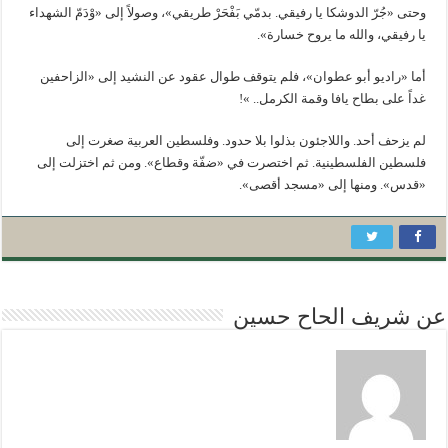
وحتى «جُرّ الدوشكا يا رفيقي. بدمّي بَفْحَرْ طريقي»، وصولاً إلى «وْدَمّ الشهداء
يا رفيقي، والله ما يروح خسارة».
أما «راديو أبو عطوان»، فلم يتوقف طوال عقود عن النشيد إلى «الزاحفين
غداً على بطاح يافا وقمة الكرمل.. »!
لم يزحف أحد. واللاجئون بذلوا بلا حدود. وفلسطين العربية صغرت إلى
فلسطين الفلسطينية. ثم اختصرت في «ضفّة وقطاع». ومن ثم اختزلت إلى
«قدس». ومنها إلى «مسجد أقصى».
عن شريف الحاح حسين