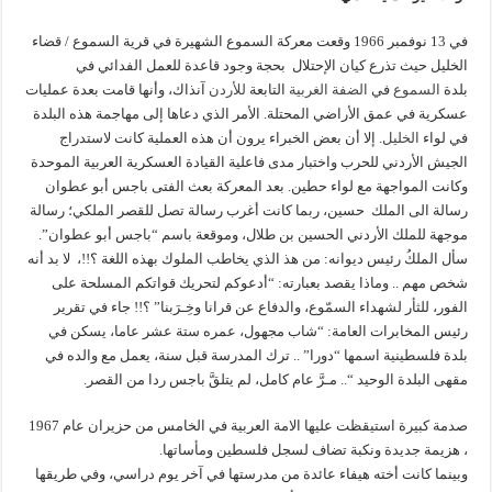
في 13 نوفمبر 1966 وقعت معركة السموع الشهيرة في قرية السموع / قضاء
الخليل حيث تذرع كيان الإحتلال بحجة وجود قاعدة للعمل الفدائي في
بلدة
السموع
في
الضفة الغربية
التابعة
للأردن
آنذاك، وأنها قامت بعدة عمليات
عسكرية في عمق الأراضي المحتلة. الأمر الذي دعاها إلى مهاجمة هذه البلدة
في لواء
الخليل
. إلا أن بعض الخبراء يرون أن هذه العملية كانت لاستدراج
الجيش الأردني للحرب واختبار مدى فاعلية القيادة العسكرية العربية الموحدة
وكانت المواجهة مع لواء حطين. بعد المعركة بعث الفتى باجس أبو عطوان
رسالة الى الملك حسين، ربما كانت أغرب رسالة تصل للقصر الملكي؛ رسالة
موجهة للملك الأردني الحسين بن طلال، وموقعة باسم “باجس أبو عطوان”.
سأل الملكُ رئيس ديوانه: من هذ الذي يخاطب الملوك بهذه اللغة ؟!!، لا بد أنه
شخص مهم .. وماذا يقصد بعبارته: “أدعوكم لتحريك قواتكم المسلحة على
الفور، للثأر لشهداء السمّوع، والدفاع عن قرانا وخِـرَبنا” ؟!! جاء في تقرير
رئيس المخابرات العامة: “شاب مجهول، عمره ستة عشر عاما، يسكن في
بلدة فلسطينية اسمها “دورا” .. ترك المدرسة قبل سنة، يعمل مع والده في
مقهى البلدة الوحيد “.. مـرَّ عام كامل، لم يتلقَّ باجس ردا من القصر.
صدمة كبيرة استيقظت عليها الامة العربية في الخامس من حزيران عام 1967
، هزيمة جديدة ونكبة تضاف لسجل فلسطين ومأساتها.
وبينما كانت أخته هيفاء عائدة من مدرستها في آخر يوم دراسي، وفي طريقها