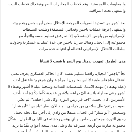
والمعلومات اللوجستية . وقد لاحظت المخابرات الصهيونية ذلك فجعلت البيت
والمقهى تحت المراقبة.
بعد أشهر من تسديد الضربات الموجعة للإحتلال سجن أبو باجس وهدم بيته
والمقهى (غرفة عمليات باجس وفدائيي المنطقة) وطلبت السلطات
الإسرائيلية من باجس الإستسلام، إلا انه رفض تسليم نفسه والتجأ، مع
مجموعته إلى الجبل. وهناك شارك باجس في عدة عمليات عسكرية وحاولت
سلطات الاحتلال الإسرائيلي اعتقاله أو اغتياله عدة مرات.
هذي الطريق اتمهدت
بدمنا.. يوم النصر يا شعب لا تنسانا
لجأ “باجس” للجبال، رافضا تسليم نفسه، كان الحاكم العسكري يعرف معنى
اعتقال فتاة فلسطينية لأناس يعتبرون المرأة عنوان شرفهم؛ فاعتقل أختيه
(عبلة وهيفاء ) بتهمة الانتماء للمنظمات الفدائية وسجنتا عبلة 9 أشهر وهيفاء 6
أشهر و في محاولة يائسة لليّ ذراعه، ولأشهرٍ عديدة، كلّما ذكّـرَهُ أحد بأختيه
الأسيرتين، كان يجيب: “احنا في زمن الثورة، وكل شي اختلف”. ثم يغنّي
بصوت مرتفع: طل سلاحي من جراحي .. منذ الآن، صار “باجس” “أبو شنار” ..
وسيعيش “أبو شنار” في الجبال، متنقلا من وادي إلى آخر، مثل نحلة تحمل
رحيق الثورة، وجعبتين رصاص، ونايٍ يؤنس وحشته في الليالي الطوال .. شكّلَ
مجموعة ضاربة من أربعة عشر فدائيا، وعلى مدى سبعة أعوام، نفَّذ ما يزيد
عن المائة وخمسون عملية .. كان يضرب في جوف الليل، مُسـخِّراً عتمته،