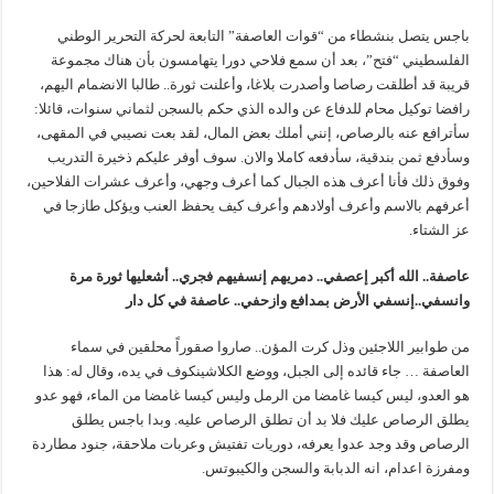
باجس يتصل بنشطاء من “قوات العاصفة” التابعة لحركة التحرير الوطني
الفلسطيني “فتح”، بعد أن سمع فلاحي دورا يتهامسون بأن هناك مجموعة
قريبة قد أطلقت رصاصا وأصدرت بلاغا، وأعلنت ثورة.. طالبا الانضمام اليهم،
رافضا توكيل محام للدفاع عن والده الذي حكم بالسجن لثماني سنوات، قائلا:
سأترافع عنه بالرصاص، إنني أملك بعض المال، لقد بعت نصيبي في المقهى،
وسأدفع ثمن بندقية، سأدفعه كاملا والان. سوف أوفر عليكم ذخيرة التدريب
وفوق ذلك فأنا أعرف هذه الجبال كما أعرف وجهي، وأعرف عشرات الفلاحين،
أعرفهم بالاسم وأعرف أولادهم وأعرف كيف يحفظ العنب ويؤكل طازجا في
عز الشتاء.
عاصفة
..
الله أكبر إعصفي
..
دمريهم إنسفيهم فجري
..
أشعليها ثورة مرة
وانسفي
..
إنسفي الأرض بمدافع وازحفي
..
عاصفة في كل دار
من طوابير اللاجئين وذل كرت المؤن.. صاروا صقوراً محلقين في سماء
العاصفة … جاء قائده إلى الجبل، ووضع الكلاشينكوف في يده، وقال له: هذا
هو العدو، ليس كيسا غامضا من الرمل وليس كيسا غامضا من الماء، فهو عدو
يطلق الرصاص عليك فلا بد أن تطلق الرصاص عليه. وبدا باجس يطلق
الرصاص وقد وجد عدوا يعرفه، دوريات تفتيش وعربات ملاحقة، جنود مطاردة
ومفرزة اعدام، انه الدبابة والسجن والكيبوتس.