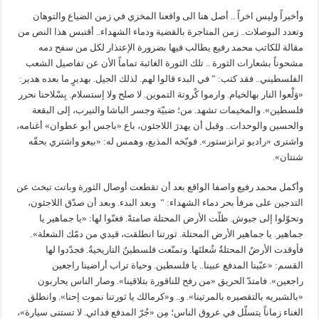
وأخيراً وليس اخراً .. أصل هنا الى واقعنا المخزي في زمن الضياع والتوهان
وتعدد البوصلات.. زمن المتاجرة بالقضية ودماء الشهداء.. أقتبس هذا النص من
مقالة للكاتب محمد رفيع يطالب فيها بضرورة الإعتذار لكل من سفح دمه
مشحوناً بشعارات الثورة .. تلك الثورة الغائبة تماماً الأن عن تفاصيل الشعب
الفلسطيني.. فقد كتب: ” في البدء قالوا لهم. لذلك الجيل. بهديرٍ ما بعده هدير:
«وَلْعوا النار بهالخيام. وارموا كْروتة التموين. لا صلح ولا إستسلام. بِسْلاحنا نحرر
فلسطين». والمخيمات تشهد. من؛ ضبيّة وجسر الباشا والنيرب، إلى البقعة
والحسين والوحدات.. وقبل أن يهدرَ اللاجئون، باع «باجس أبو عطوان» أغنامه،
واشترى «راديو ترانزستور». فوبّخه المذيع، وهمس له: «بيعو واشتري بحقّه
شنتان».
وأكمل محمد رفيع واصفا الواقع بعد أن تقطعت أوصال الثورة وباتت تبخث عن
التدجين على مرفأ بحر دماء الشهداء: ” وبعد البدء. وبعد أن صدّق اللاجئون،
وتحوّلوا إلى جيوش. ظلّت الأرض المحتلة صامتةً. فغنّوا لها: «يا جماهير يا
جماهير. يا جماهير الأرض المحتلة. ثورتنا انطلقت، قيدي من دمّك الشعلة».
فأوقدت الأرضُ المحتلةُ شُعلتَها. وتمنّعت فلسطينُ التاريخيةُ. فجدّدوا لها
القسم: «عبّينا المدفع عبينا.. يا فلسطين. وحياة تراب أراضينا راجعين
راجعين». فامتدّ الحريق «من رفح للناقورة بتلاقينا». وصار الناس يحاربون
«بالشبريه بالتقصيره بالمرتينا». و.. و«كرمالك يا ثورتنا نموت إحنا». وانطلق
الغناء زماناً يتسلّل في عروق الناس؛ مِن «جُرّ المدفع فدائي. لا تستنى سيارة»،