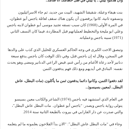
وان هدموا بيتي .. يا بيتي في ظل حطامك أنا صامد..
بنت هيفاء وعبلة، شقيقتا الشهيد، البيت من جديد، ثم جاء الاسرائيليون
ونسفوه ثانية، كانوا يرفضون أن يكون هناك سقف لعائلة باجس أبو عطوان،
في المرة الأولى (1968) كان سبب نسفه تجنيد موسى أبو عطوان لابنه باجس
وعلي ابو مليحة والتخطيط لعملياتهم قبل المطاردة، فيما كان النسف الثاني
(1971) سببه باجس وعملياته.
وتبصق الاخت الكبرى في وجه الحاكم العسكري للخليل الذي كذب على والدها
في السجن، وقال له إن باجس قتل، وفي ذلك الوقت كان باجس يدفع سبعة
دنانير لأحد رعاة الأغنام من رأس غنم، قبض الراعي الدنانير ومضى وهو يحدث
نفسه: البنادق في أيديهم ومع ذلك فهم يدفعون الثمن.
لقد دفعوا الثمن، وكانوا دائما يدفعون ثمن ما يأكلون. (مات البطل، عاش
البطل.. لمعين بسيسو
(
..
.
في العام الذي استشهد فيه باجس (1974) الشاعر والكاتب معين بسيسو
يتولى رواية باجس ويصدر: “باجس أبو عطوان.. مات البطل عاش البطل”،
والتي صدرت عن دار الفارابي في بيروت بالطبعة الثانية سنة 2014.
وجاء في “مات البطل عاش البطل”: “الان بدأ الفلاحون يعلمونه ما لم يتعلمه