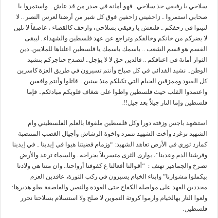
سلاحي يا رفيقي حذ سلاحي.. فهو أمانة في صدر من قد عاش .. واستمروا يا
صحابي استمروا .. زاحفيني زاحفين فوق كل شبر من أرضنا لعرس النصر .. لا
لتينوا في زحفكم .. فلتعش يا رفيقي بسلاحي، وازحف كالقضاء ، عاصفاً لا تلين
لا يضركم من خانكم وخالفكم وتراجع عن عهد فلسطين والشهداء.. ليبقى
القسم هو قسم الشعب .. باسمك باسمك يا فلسطين اعلناها للملايين..دين
الثوار أمانة في اعناقكم .. فالدين حق لا لا يؤجل.. لتصدح حناجركم بنشيد
الوطن.. نشيد الفدائي في كل صباح وأنتم تسيرون في طريق العزة كاسرين
كل القيود وممزقين الخيام التي تكبلكم منذ سنين .. قاتلوا وأنتم واففين
واعتمدوا القلب حيث فلسطين واطوا على شغاف قلوبكم مبادئكم.. فإما
فلسطين وإما النار جيلاً بعد جيل!!.
استشهد باجس وزفته دورا وكل فلسطين ملفوفا بالعلم الفلسطيني وام
الشهيد تزغرد وأخت الشهيد تتمرد واخوة الرشاش وأجيال الغضب المنتصبة
كمارد ثوري في الأرض تعاهد الشهيد: “وزمام قضيتنا هيوا في إيدينا .. في إيدينا
وفرشنا الدم وعدينا”، يوارى الثرى متسربلاً بجراحه.. والسماء ترعد والأرض
تصرخ والجماهير تهتف : “أقوالنا أفعالنا ع كفوفنا أرواحنا.. وان متنا هي ولادنا
بيكملوا مشوارنا” وابناء الخيام يسيرون في ركب الثورة، عاقدين العزم
مجددين العهد على مواصلة الكفاح حتى العودة والنصر, والعاصفة يعلو هديرها:
ولعوا النار بهالخيام وارموا كروتة التموين لا صلح ولا استسلام بسلاحنا نحرر
فلسطين.