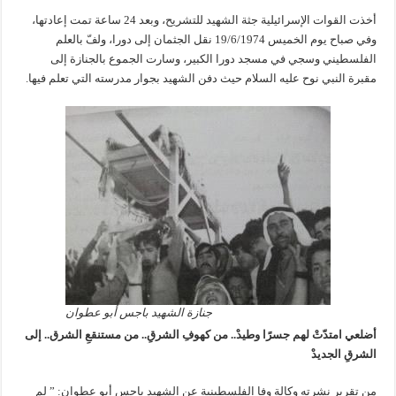
أخذت القوات الإسرائيلية جثة الشهيد للتشريح، وبعد 24 ساعة تمت إعادتها،
وفي صباح يوم الخميس 19/6/1974 نقل الجثمان إلى دورا، ولفّ بالعلم
الفلسطيني وسجي في مسجد دورا الكبير، وسارت الجموع بالجنازة إلى
مقبرة النبي نوح عليه السلام حيث دفن الشهيد بجوار مدرسته التي تعلم فيها.
جنازة الشهيد باجس أبو عطوان
أضلعي امتدّتْ لهم جسرًا وطيدْ
..
من كهوفِ الشرقِ
..
من مستنقعِ الشرق.. إلى
الشرقِ الجديدْ
من تقرير نشرته وكالة وفا الفلسطينية عن الشهيد باجس أبو عطوان: ” لم