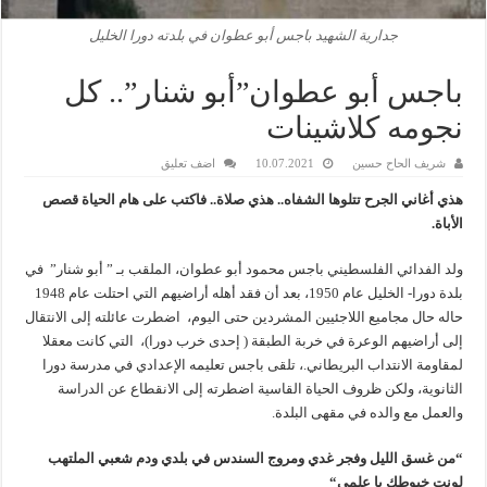
جدارية الشهيد باجس أبو عطوان في بلدته دورا الخليل
باجس أبو عطوان”أبو شنار”.. كل
نجومه كلاشينات
شريف الحاح حسين
10.07.2021
اضف تعليق
هذي أغاني الجرح تتلوها الشفاه
..
هذي صلاة
..
فاكتب على هام الحياة
قصص
الأباة.
ولد الفدائي الفلسطيني باجس محمود أبو عطوان، الملقب بـ ” أبو شنار” في
بلدة دورا- الخليل عام 1950، بعد أن فقد أهله أراضيهم التي احتلت عام 1948
حاله حال مجاميع اللاجئيين المشردين حتى اليوم، اضطرت عائلته إلى الانتقال
إلى أراضيهم الوعرة في خربة الطبقة ( إحدى خرب دورا)، التي كانت معقلا
لمقاومة الانتداب البريطاني.، تلقى باجس تعليمه الإعدادي في مدرسة دورا
الثانوية، ولكن ظروف الحياة القاسية اضطرته إلى الانقطاع عن الدراسة
والعمل مع والده في مقهى البلدة.
“من
غسق الليل وفجر غدي
ومروج السندس في بلدي ودم شعبي الملتهب
لونت خيوطك يا علمي
“