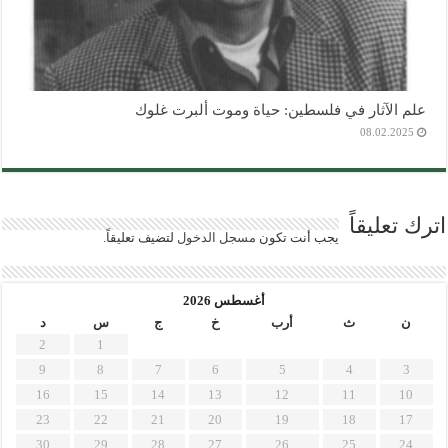
علم الآثار في فلسطين: حياة وموت ألبرت غلوك
08.02.2025
اترك تعليقاً
يجب أنت تكون
مسجل الدخول
لتضيف تعليقاً.
أغسطس 2026
ن
ث
أرب
خ
ج
س
د
2
1
9
8
7
6
5
4
3
16
15
14
13
12
11
10
23
22
21
20
19
18
17
30
29
28
27
26
25
24