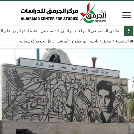
الماضي الحاضر في الصراع الإسرائيلي–الفلسطيني: إعادة إنتاج الزمن علم الآثار
الرئيسية
>
توثيق
>
باجس أبو عطوان”أبو شنار”.. كل نجومه كلاشينات