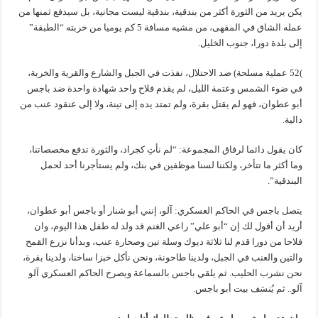
يكن يريد من الثورة أكثر من بندقية، بندقية ليست مجانية، بل سيدفع ثمنها من
عمله الشاق في المقهى، من مشيه مسافة 5 كم يوميا من خربته “الطبقة”
إلى بلدة دورا، جنوب الخليل.
)52 عملية مسلحة) ضد الاحتلال، نفذت في الجبل والشارع والقرية والخربة،
في ضوء الشمس وعتمة الليل، لم يقدم فلاح واحد شهادة واحدة ضد باجس
أبو عطوان، فهو لم يقتل بقرة، ولم تمتد يده إلى تينة، ولا إلى عنقود عنب من
دالية.
كان يقول دائما لرفاق المجموعة: “لم نأتِ كجراد، والثورة تدفع مخصصاتنا،
وما أكثر ما تتأخر، ولكننا لسنا موظفين في بنك، ولم يستأجرنا أحد لحمل
البندقية”.
يتصل باجس في الحاكم العسكري: آلو، إنني أبو شنار أو باجس أبو عطوان،
أريد أن أقول لك إن “أبو علي” راعي الغنم قد ولد له طفل هذا اليوم، وان
فلاحا من دورا قدم لنا ثلاثة ديوك وسلة تين وصحارة عنب، وبدأنا نزرع القمح
والتين والعنب في الجبل، ولدينا طاحونة، ونحن نأكل خبزا ساخنا، ولدينا بقرة،
نحن نشرب الحليب. ثم يلقي باجس بالسماعة ويصرخ الحاكم العسكري آلو
آلو.. ثم يُنسَف بيت أبو باجس.