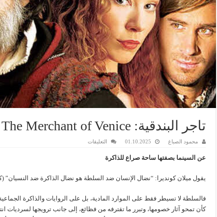
تاجر البندقية: The Merchant of Venice أو سرديات الغنيمة
على
محمود الصباغ
01.10.2025
التعليقات
تاجر
البندقية:
عن السينما بصفتها ساحة صراع للذاكرة
The
Merchant
of
Venice
يقول ميلان كونديرا: “نضال الإنسان ضد السلطة هو نضال الذاكرة ضد النسيان” (ك
أو
سرديات
الغنيمة
فالسلطة لا تسيطر فقط على الموارد المادية، بل على الروايات والذاكرة الجماعية 
مغلقة
كأن تمحو آثار خصومها، وتبرر ما تقترفه من فظائع، إلى جانب ترويجها لسرديات ان