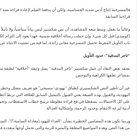
فالمسرحية إنتاج أدبي شديد الحساسية، ولكن أن يدفعنا الفيلم لإعادة قراءة نصه ا
قراءتنا السابقة.
وغالباً ما نغفل، وسط متعة المشاهدة، أن نص شكسبير ليس بياناً سياسياً، ولا تأملاً فل
[كوميدي] قبل كل شيء. وإن حملت رسالة أخلاقية ضمنية، فهذا يعود إلى التزام الكات
باب التأويل المفرط تحميل المسرحية معاني زائدة، لما فيه من تشتيت الانتباه عن
“تاجر البندقية”: حدود التأويل
يعتقد بعض النقاد أن عمل شكسبير “تاجر البندقية” يمثل وثيقة “أخلاقية” لطبقة مس
بمشاعر تغلفها الكراهية والتوجس.
غير أن تأطير النص الشكسبيري كطباق “يهودي\ مسيحي” هو تعريف مضلل وخطر في آن
اليهودية، والقبول بهذه الصيغة يعني القبول بالتمثيل السابق للعلاقة التي تربط
على كل الاحتمالات، يسقطنا في فخ قراءة مغلوطة ترسخ خطاب الاستقطاب، وتحول
أدبية لنزعة الانتقام، وحدود الرحمة، وإشكالية العدالة.
وربما تكون هذه المضامين الخطيرة بشأن “العداء لليهود [معاداة السامية؟]”، الس
من هذا النص. وهذه المواضيع المقلقة والمثيرة للريبة والتي تحمل أوجهاً متعددة في