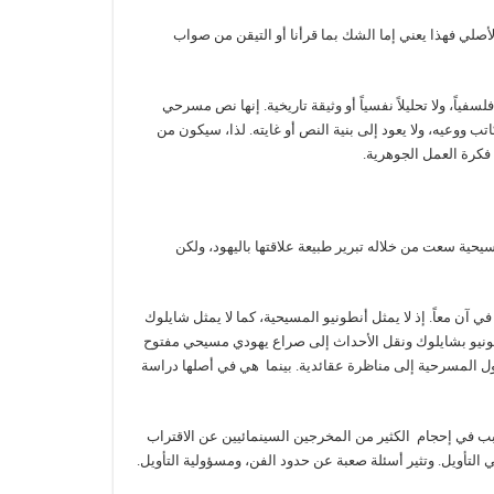
لأصلي فهذا يعني إما الشك بما قرأنا أو التيقن من صواب
سفياً، ولا تحليلاً نفسياً أو وثيقة تاريخية. إنها نص مسرحي
ب ووعيه، ولا يعود إلى بنية النص أو غايته. لذا، سيكون من
 فكرة العمل الجوهرية.
يحية سعت من خلاله تبرير طبيعة علاقتها باليهود، ولكن
 معاً. إذ لا يمثل أنطونيو المسيحية، كما لا يمثل شايلوك
 أنطونيو بشايلوك ونقل الأحداث إلى صراع يهودي مسيحي مفتوح
 المسرحية إلى مناظرة عقائدية. بينما هي في أصلها دراسة
بب في إحجام الكثير من المخرجين السينمائيين عن الاقتراب
 التأويل. وتثير أسئلة صعبة عن حدود الفن، ومسؤولية التأويل.