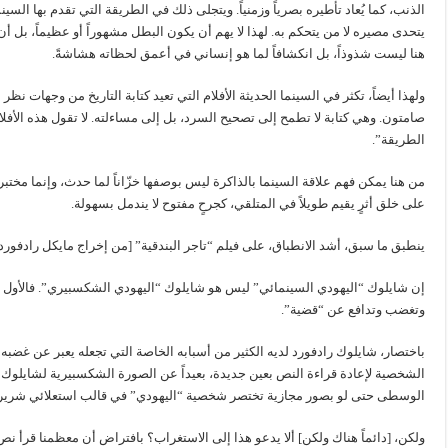
الذنب، كما يُعاد تأطيره بصرياً وزمنياً. ويتجلى ذلك في الطريقة التي تقدم بها ال
يتحدى مصيره لا من يتحكم به. لهذا لا يهم أن يكون البطل مشهوراً أو عظيماً، بل أن يكو
هنا ليست شذوذاً، بل انكشافاً لما هو إنساني في أعمق لحظاته هشاشةً.
ولهذا أيضاً، تكثر في السينما الحديثة الأفلام التي تعيد كتابة التاريخ من وجهات 
صامتون. وهي كتابة لا تطمح إلى تصحيح السرد، بل إلى مساءلته. لا تقول هذه الأفلا
الطريقة”.
من هنا يمكن فهم علاقة السينما بالذاكرة ليس بوصفها خزّاناً لما حدث، وإنما مختبر
على خلق أثرٍ يقيم طويلاً في المتلقي، كجرحٍ مفتوح لا يندمل بسهولة.
ينطبق ما سبق، أشد الانطباق، على فيلم “تاجر البندقية” [من إخراج مايكل رادفورد(2004)، وبطولة آل باتشينو في دور شايلوك]
إن شايلوك “اليهودي السينمائي” ليس هو شايلوك “اليهودي الشكسبيري”. فالأول شخص
وتغضب وتدافع عن “قضية”.
باختصار، شايلوك رادفورد لديه الكثير من أسبابه الخاصة التي تجعله يعبر عن غضبه 
الشخصية لإعادة قراءة النص بعين جديدة، بعيداً عن الصورة الشكسبيرية لشايلوك و
الوسطى حتى لو بصور مجازية تختصر شخصية “اليهودي” في قالب استعلائي شرير ذ
ولكن، [دائماً هناك ولكن] ألا يدعو هذا إلى الاستغراب؟ بافتراض أن معظمنا قرأ ن