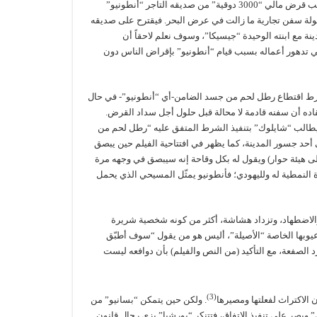
غرام “بورشيا”، السيدة الجميلة والثرية، لكن تكلفة هذا الحب باهظة، ما يدفعه لطلب قرض مالي “3000 دوقية” من صديقه التاجر “أنطونيو”
حمولة سفن تجارية ما زالت في عرض البحر. فيقترح على صديقه
ة مع ابنته الوحيدة “جيسيكا”، وسوف نعلم لاحقاً أن
 في تدهور أعماله بسبب قيام “أنطونيو” بإقراض الناس دون
شترط اقتطاع رطل لحم من جسد الضامن-أي “أنطونيو”- في حال
اده أن سفنه قادمة لا محالة قبل حلول أجل سداد القرض.
هنا يطالب “شايلوك” بتنفيذ الشرط المتفق عليه “رطل لحم من
ى أحد جسور المدينة، كما يظهر في افتتاحية الفيلم حين يبصق
 هيئة حوار) ويقول له بكل وقاحة إنه سيبصق في وجهه مرة
 النمطية له ولليهودي؛ فأنطونيو يمثّل المسيحي الذي يحمل
الاضطهاد، وتزداد هشاشة، أكثر من كونه شخصية شريرة
يوبها الخاصة “الأصيلة”، أليس هو من يقول “سوف أطبّق
د الصفعة، مع التأكيد (من النص والفيلم) بأن دوافعه ليست
(3)
 الاكتراث لفعلتها ومصيرها
. ولكن حين يتمكن “بسانيو” من
 ويصر على تنفيذ الاتفاق، فتتنكر “بورشيا” بزي رجال قانون