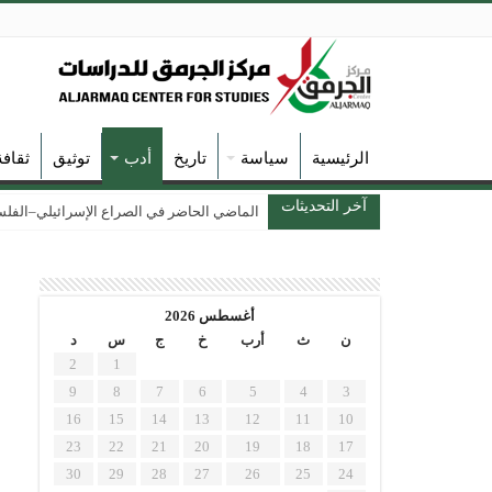
الرئيسية
سياسة
تاريخ
أدب
توثيق
ثقاف
آخر التحديثات
الماضي الحاضر في الصراع الإسرائيلي–الفلسطين
أغسطس 2026
ن
ث
أرب
خ
ج
س
د
2
1
9
8
7
6
5
4
3
16
15
14
13
12
11
10
23
22
21
20
19
18
17
30
29
28
27
26
25
24