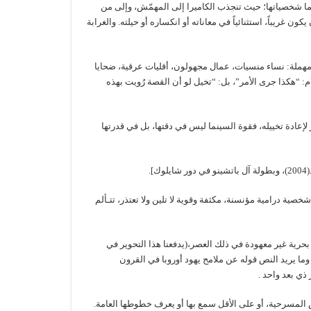
سينما شخصياتها؛ حيث تنجذب الكاميرا إلى المهمّش، وإلى من
ن غريباً، استثنائياً في معاناته أو انكساره أو حيلته. والغرابة
نظر مهملة: نساء منسيات، عمال مجهولون، أقليات عرقية، ضحايا
م: “هكذا جرى الأمر”، بل: “تخيل لو أن القصة رُويت بهذه
 لإعادة تخييله، فقوة السينما ليس في دقتها، بل في قدرتها
.
ية درامية مؤنسنة، مكثفة وقوية لا تلين ولا تعتذر، تتـألم
بحرية غير معهودة في ذلك العصر،(يدفعنا هذا التحوير في
ما يريد النص قوله عن ملامح يهود أوروبا في القرون
ي بعد واحد .
ص المسرحية، أو على الأقل سمع بها أو يعرف خطوطها العامة.