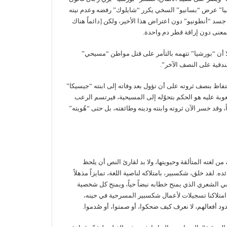
رشيا” عرض “بسانيو” السخي يكرر “شايلوك” رفضه وعدم نيته
جسد “أنطونيو” دون اعتراض هذا الأخير، ولكن [دائماً هناك
بمعنى دون إراقة قطر دم واحدة.
ا أن “بورشيا” تتهمه بالتآمر على قتل مواطن “مسيحي”
ندقية على النصف الآخر”.
حتفاظ بنصف ثروته على أن تؤول بعد وفاته إلى ابنته “جيسيكا”
عوبة عليه هو الحكم بتحوّله إلى المسيحية، فيرتسم الرعب
وقد خسر الآن ثروته وابنته ودينه وطائفته، بل حتى “هُويته”
ن لغته المتألقة وحيويتها، ولا بد لقارئ النص أن يلحظ
 لقد خلق، شكسبير، بامتلاكه لناصية اللغة، تمايزاً مذهلاً
قي الشعري الذي يمنح خطابه نبضاً حياً، ويمنح كل شخصية
 امتلاكنا تسجيلات لأعمال شكسبير المسرحية في حينه،
د أفعالهم، لا نعرف كيف ضحكوا، أو صمتوا، أو صُدموا.