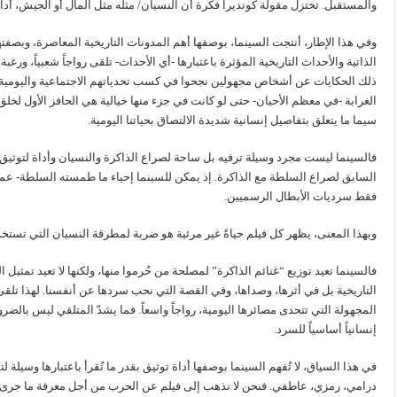
والمستقبل. تختزل مقولة كونديرا فكرة أن النسيان/ مثله مثل المال أو الجيش، أداة
وفي هذا الإطار، أنتجت السينما، بوصفها أهم المدونات التاريخية المعاصرة، وبصفتها
الذاتية والأحداث التاريخية المؤثرة باعتبارها -أي الأحداث- تلقى رواجاً شعبياً، و
ذلك الحكايات عن أشخاص مجهولين نجحوا في كسب تحدياتهم الاجتماعية واليومي
الغرابة -في معظم الأحيان- حتى لو كانت في جزء منها خيالية هي الحافز الأول لخلق 
سيما ما يتعلق بتفاصيل إنسانية شديدة الالتصاق بحياتنا اليومية.
فالسينما ليست مجرد وسيلة ترفيه بل ساحة لصراع الذاكرة والنسيان وأداة لتوثيق ا
السابق لصراع السلطة مع الذاكرة. إذ يمكن للسينما إحياء ما طمسته السلطة- عمداً
فقط سرديات الأبطال الرسميين.
وبهذا المعنى، يظهر كل فيلم حياةً غير مرئية هو ضربة لمطرقة النسيان التي تستخ
فالسينما تعيد توزيع “غنائم الذاكرة” لمصلحة من حُرموا منها، ولكنها لا تعيد تمثيل الو
التاريخية بل في أثرها، وصداها، وفي القصة التي نحب سردها عن أنفسنا. لهذا تلقى أف
المجهولة التي تتحدى مصائرها اليومية، رواجاً واسعاً. فما يشدّ المتلقي ليس بالضرور
إنسانياً أساسياً للسرد.
في هذا السياق، لا تُفهم السينما بوصفها أداة توثيق بقدر ما تُقرأ باعتبارها وسيلة
درامي، رمزي، عاطفي. فنحن لا نذهب إلى فيلم عن الحرب من أجل معرفة ما جرى، 