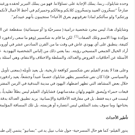
وحده شايلوك، ربما، يملك الإجابة على تساؤلاتنا. فهو من يملك التبرير لحقده ورغب
صارخاً “تسخّرون العبيد وتسخّرون كلابكم وبغالكم وحميركم في أحط الأعمال لأنك
ورثتكم؟ ولو سألتكم لماذا تغرقونهم بعرق الأعباء؟ ستجيبون بأنهم عبيدكم”.
وشايلوك هذا، ليس مجرد شخصية درامية ( مسرحيّة و\ أو سينمائية) منقطعة عن ال
(1)
مؤكدة بهذا الاسم وتلك الصفات
. لكن ما قام به شكسبير (وهو ما سعى رادفورد ل
كثيفة، ينطبق على أي يهودي عاش في وقت ما من القرن السادس عشر في أوروبا [وم
أراد الخيال الجمعي المسيحي رؤيته.. بما يعني ذلك من إلباس الشخصية اليهودية 
الأسئلة عن أخلاقيات القروض والعدالة، والسلطة والاختلاف والانتقام، وهي أسئلة 
وعلى هذا لا يقدم الفيلم نص شكسبير كواقعة تاريخية، بل يعيد تأويله (بمعنى تأويل 
والسياسي. فإذا كان نص شكسبير يظهر شايلوك خصماً عنيداً وجشعاً، يعيد رادفورد 
خلال بعض المشاهد التي تظهر اضطهاد اليهود في مدينة البندقية في الزمن المف
قبعات حمراء ويُبصق عليهم وتُهان مقدساتهم). فشايلوك الفيلم ليس بطلاً تقليدياً
ليست في دينه فقط، بل في مفارقته الأخلاقية والإنسانية: يريد تطبيق العدالة بدقة
يحتاجها. وما سوف يشد المتلقي ليس انتصاره أو هزيمته، بل تلك المسافة المؤلمة 
تأطير الأحداث
يدور الفيلم- كما هو حال المسرحية- حول شاب نبيل يدعى “بسانيو” ينتمي إلى طبقة 