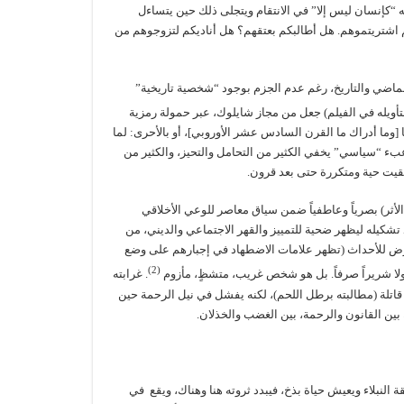
ته “كإنسان ليس إلا” في الانتقام ويتجلى ذلك حين يتساءل
م اشتريتموهم. هل أطالبكم بعتقهم؟ هل أناديكم لتزوجوهم من
ماضي والتاريخ، رغم عدم الجزم بوجود “شخصية تاريخية”
تأويله في الفيلم) جعل من مجاز شايلوك، عبر حمولة رمزية
ا أدراك ما القرن السادس عشر الأوروبي]، أو بالأحرى: لما
عبء “سياسي” يخفي الكثير من التحامل والتحيز، والكثير من
بقيت حية ومتكررة حتى بعد قرون.
الأثر) بصرياً وعاطفياً ضمن سياق معاصر للوعي الأخلاقي
تشكيله ليظهر ضحية للتمييز والقهر الاجتماعي والديني، من
ترض للأحداث (تظهر علامات الاضطهاد في إجبارهم على وضع
(2)
، ولا شريراً صرفاً. بل هو شخص غريب، متشظٍ، مأزوم
. غرابته
 قاتلة (مطالبته برطل اللحم)، لكنه يفشل في نيل الرحمة حين
بين القانون والرحمة، بين الغضب والخذلان.
النبلاء ويعيش حياة بذخ، فيبدد ثروته هنا وهناك، ويقع في