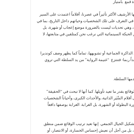
 قمع بامتياز
 الأرشيف الأكثر تأثيراً في عصرنا، أفلاماً اعتمدت على السير
رغبة في التعرف على تلك الشخصيات وحياتهم داخل التاريخ، بما في
ة، وهي تحديات ليست بالضرورة موضع إعجاب أو شهرة، بل
الحبكة السينمائية التي نرغب نحن كمتلقين في متابعتها، لا
لذاكرة الجماعية أو تشويهها، تماماً كما يظهر وصف كونديرا
 ربما- فتنتزع “غنيمة الرواية” من يد السلطة التي تروي
دمها السلطة.
قائع بقدر ما تعيد تأويلها. كما أنها لا تبحث في “الحقيقة”
لام السِّيَر الذاتية، والأحداث الكبرى، وأحياناً الشخصيات
ة البطولة أو الشهرة، بل الغرابة. الغرابة بوصفها دافعاً
 لتشكيل الخيال الجمعي. إنها تعيد ترتيب الوقائع ضمن منطق
بل من أجل أن نعيش إحساس الخسارة، أو الانتصار، أو