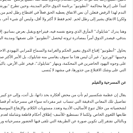
لتبدأ على إثرها محاكمة “أنطونيو” برئاسة الدوق حاكم المدينة، وحين تطرح “بو
الندم لهذا الرفض فتعلن أن نص الاتفاق يعطيه الحق فعلاً في اقتطاع رطل لحم من 
ولكن] الاتفاق يشير إلى رطل لحم.. لحم فقط لا أكثر ولا أقل، وليس أي شيء آخر، 
وهنا يدرك “شايلوك” المأزق الذي وضع نفسه فيه، فيتراجع ويقبل بعرض بسانيو، إل
بندقي، فيصدر الدوق أمراً بمصادرة ثروته ليحصل “أنطونيو” على نصفها؛ ومدينة الب
يحاول “أنطونيو” إقناع الدوق بتغيير الحكم والغرامة والسماح للمرابي اليهودي الا
وحبيبها “لورنزو”، غير أن ليس هذا ما سوف يقاسي منه شايلوك، بل الأمر الأكثر ص
على وجوه اليهود الحاضرين في المحكمة، وينهار “شايلوك”، فيخر على الأرض، باكياً، 
التي على وشك الاقتلاع من جذورها، في مشهد لا يُنسى.
عن المسرحية والفيلم
يقال إن عظمة شكسبير لم تأتِ من محض أفكاره بحد ذاتها، بل أتت، وإلى حدٍ كبير، م
تفاصيل تلك المعاني الدقيقة التي تنساب عبر مفرداته سواء في مسرحياته أم قصائده.
لشخصياته من خلال تنوع الأساليب الأدبية وتعدد مستويات الكلام، والإيقاع الموسي
طابعها اللغوي الخاص. ولكننا لا نستطيع -للأسف- إطلاق أحكام قاطعة وشاملة لعدم
وبالتالي نفتقر إلى تكوين صورة عن الطريقة التي تلقى فيها الحضور مسرحياته وردو