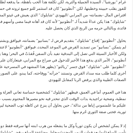
للفوز بقلب حبيبته وخطبتها، لكن “أنطونيو” كان قد استثمر للتو جميع ثروته في 
اقتراض المال -بضمانته- من المرابي /اليهودي “شايلوك” الذي يعيش في غيتو المدين
“شايلوك” هذا يكن عداءً شديداً لـ “أنطونيو” لأنه كان قد أهانه فيما مضى وأسهم
فائدة، وبالتالي حرمه من الربح الذي كان يحصل عليه.
يحاول “أنطونيو” إقناع “شايلوك” بتقديم قرض لـ “بسانيو” بضمانته، فيوافق وي
لم يتمكن “بسانيو” من تسديد القرض في الموعد المحدد، فيوافق “أنطونيو” لاعتق
ولكن الأخبار السيئة التي تصل إلى البندقية تفيد بأن السفن فُقدَتْ في البحر؛ و
أنطونيو”، الأمر الذي يدفع هذا الأخير للدخول في صراع مع المرابي، فيتعاركان عل
“أنطونيو” على “شايلوك” فوق جسر “ريالتو” (يظهر هذا المشهد في المسرحية على
أخرى كلما طلب منه سداد القرض. وتستند “جرأته” ووقاحته، كما يبدو، على الصورة
الصفات الطيبة والذي يرفض الربا كمقابل لليهودي.
هذا في العموم، أما في العمق، فيظهر “شايلوك” كشخصية حساسة تعاني العزلة و
نمطية، وضحية تراجيدية بذات الوقت الذي تنحدر فيه نحو مصيرها المحتوم بسبب ع
عليكم ما علمتموني إياها من نذالة”، حين يحاول أن ينزع عن كاهله ثوب الضحية لير
ثورية، فحتى صفة الثوري حُرم منها.
إذ لا يمكن لشخص أن يكون ثورياً وكل ما يشغله من هرب ابنته أنها سرقته فقط دون
تأمين المبلغ (إنما بعد فوات الزمن المحدد) ويحاول مضاعفة المبلغ يرفض “شايلوك”