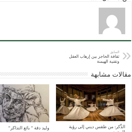
السابق
ثقافة الحاجز بين إرهاب العقل
وتقنية الهيمنة
مقالات مشابهة
الذِّكر: من طقس ديني إلى رؤية
وليد دقة ” بائع التذاكر”
للوجود