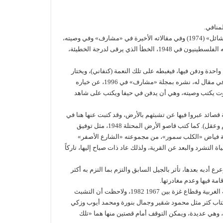
كان غسان كنفاني في روايته «رجال في الشمس» (1063)، وإميل حبيبي في «المتشائل» (1974) وفي مقالاته الأخيرة في «مشارف» وفي وصيته،
كان الاثنان ركّزا على أهمية التشبث بالأرض وضرورته، وأن الخطأ الأكبر الذي ارتكبه الفلسطينيون في 1948، الخطأ الذي يرقى لدرجة الخطيئة،
حدة ودفن فيها، فيغبطه على تلك النعمة (كنفاني)، ويختار
سعيد المتشائل في ختام رواية حبيبي الجلوس على الخازوق، ويفصح حبيبي نفسه في مقال له، نشره بمجلة «مشارف» في 1996، عن خياره
موت يكتب وصيته، وهي أن يدفن في حيفا ويكتب على شاهد
قصائد عبروا فيها عن تشبثهم بالأرض، وقد كتبت عنها هنا في
هذه الزاوية واقتبست منها («الأيام» الفلسطينية، تموز وآب 2017 عن زياد والقاسم وعقل). كما كتب قاصو الأرض المحتلة 1948، مثل توفيق
قصة فياض «الكلب سمور»، من مجموعته «الشارع الأصفر»
ياة التشرد والبعد عن القرية، ولذلك عاد ذات صباح إليها، تاركاً
ء الفلسطينيين الذي تلا جيل المذكورين وعاش هزيمة حزيران 1967، وترعرع أدبه بعدها، تأثر بالجيل السابق والتزم بما التزم به أكثر
مة فيها وعدم مغادرتها.
في العام 1982، أنجزت رسالة ماجستير عن القصة القصيرة الفلسطينية في الضفة الغربية وقطاع غزة بين 1967 1982، ولاحظت أن التشبث
كتاب كثر مثل محمود شقير وجمال بنورة ومحمد أيوب وزكي
العيلة وأكرم هنية. هنا يمكن التوقف أمام قصص الأخير التي صدرت بين 1979 1086، وهي عديدة، ويمكن التوقف أمام قصتين منها هما «تلك