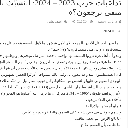
تداعيات حرب 2023 –
منفى ترجعون؟»
د.عادل الاسطه
05.02.2024
اضف تعليق
2024-01-28
ستسافرون؟ وإلى متى ستسافرون؟ ولأيّ حلم؟».
ويبدو أن أهل غزة قرروا التشبث بها، وإفشال خطة إسرائيل بتهجيرهم وتوطينهم خا
شعار «لا توطين ولا إسكان يا عملاء الأمريكان»، ومن يحب الأدب فيمكن أن يقرأ 
كان الفلسطينيون منذ وعد بلفور، بل وقبل ذلك بسنوات، أدركوا الخطر الصهيوني
منه بعد سنوات الشاعر سليمان التا
الأبرز إبراهيم طوقان (1905 – 1941)، مدركاً أن ما يرمي إليه أعداؤنا هو المحو والإبادة – إن لم ينجح مشروعهم في إجلائنا:
«أجلاء عن البلاد تريدون
فنجلو أم محونا والإزالة»
وأسهم طوقان في حض شعبه على الصمود والبقاء وعدم بيع الأرض:
«يا بائع الأرض! لم تحفل بعاقبة،
أما علمت بأن الخصم خدّاع