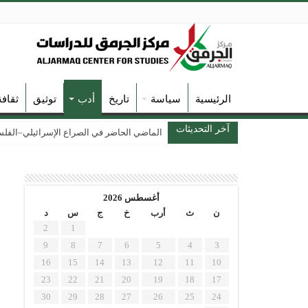
الرئيسية
سياسة
تاريخ
أدب
توثيق
ثقاف
آخر التحديثات
الماضي الحاضر في الصراع الإسرائيلي–الفلسطين
أغسطس 2026
ن
ث
أرب
خ
ج
س
د
2
1
9
8
7
6
5
4
3
16
15
14
13
12
11
10
23
22
21
20
19
18
17
30
29
28
27
26
25
24