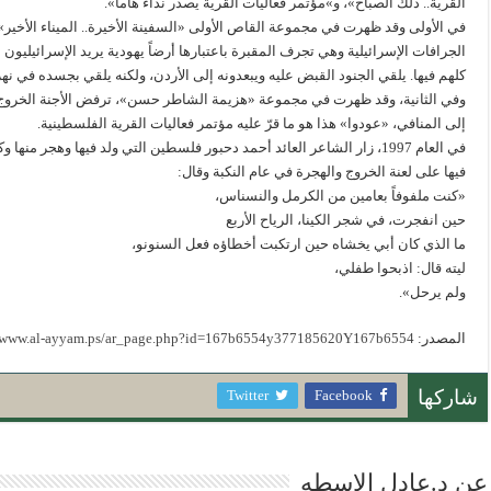
القرية.. ذلك الصباح»، و»مؤتمر فعاليات القرية يصدر نداء هاماً».
الجرافات الإسرائيلية وهي تجرف المقبرة باعتبارها أرضاً يهودية يريد الإسرائيليو
كلهم فيها. يلقي الجنود القبض عليه ويبعدونه إلى الأردن، ولكنه يلقي بجسده في نهر 
وفي الثانية، وقد ظهرت في مجموعة «هزيمة الشاطر حسن»، ترفض الأجنة الخروج من
إلى المنافي، «عودوا» هذا هو ما قرّ عليه مؤتمر فعاليات القرية الفلسطينية.
في العام 1997، زار الشاعر العائد أحمد دحبور فلسطين التي ولد فيها وهجر
فيها على لعنة الخروج والهجرة في عام النكبة وقال:
«كنت ملفوفاً بعامين من الكرمل والنسناس،
حين انفجرت، في شجر الكينا، الرياح الأربع
ما الذي كان أبي يخشاه حين ارتكبت أخطاؤه فعل السنونو،
ليته قال: اذبحوا طفلي،
ولم يرحل».
المصدر:
//www.al-ayyam.ps/ar_page.php?id=167b6554y377185620Y167b6554
Twitter
Facebook
شاركها
عن د.عادل الاسطه