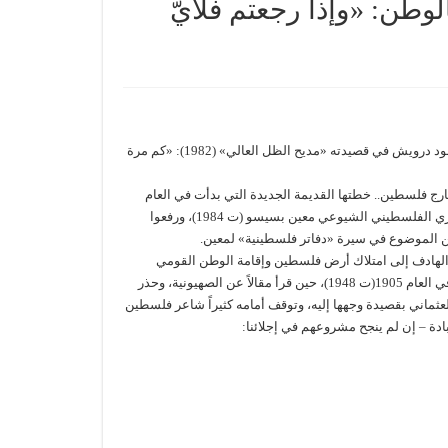
 2024: التشبّث بالوطن: «وإذا رجعتم فلأيّ
ربما يبدو التساؤل الأجدر، الموجه الآن لأهل غزة وربما لأهل الضفة، هو تساؤل محمود درويش في قصيدته «مديح الظل العالي» (1982): «كم مرة
رج فلسطين.. خطتها القديمة الجديدة التي بدأت في العام
1955 بما عرف بـ»مشروع آيزنهاور» وتصدى له الغزيون، وعلى رأسهم الشاعر الغزي الفلسطيني الشيوعي معين بسيسو (ت 1984)، ورفعوا
عن الموضوع في سيرة «دفاتر فلسطينية» لمعين.
 الهادف إلى امتلاك أرض فلسطين وإقامة الوطن القومي
اليهودي الصهيوني عليها والتخلص من سكانها، وكان نجيب نصار أول من تنبّه لذلك في العام 1905(ت 1948)، حين قرأ مقالاً عن الصهيونية، وحذر
جي الفاروقي (1883- 1958)، حين نبّه الخليفة العثماني بقصيدة وجهها إليه، وتوقف أمامه كثيراً شاعر فلسطين