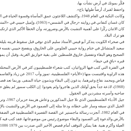
فكّر بموتك في أرض نشأت بها،
واحفظ لقبرك أرضاً طولها باع».
وكانت النكبة في العام 1948، واكتشف اللاجئون عمق المأساة وقسوة الحياة في المنافي.
هو ترك البلاد.
في صحراء الكويت يتذكر أبو قيس الأستاذ سليم الذي توفي قبل سقوط قريته بليلة وا
الصحيح وهو البقاء وتفضيل خازوق فلسطين على بقية خوازيق الغربة، وقبل أن ي
قبره «باقٍ في حيفا».
في الفترة التي كتب فيها الروائيان، كتب شعراء فلسطينيون كثر في الأرض المحتلة 
فياض ومحمد نفاع وغيرهما، يدعون إلى البقاء ويذمون حياة المنفى. وربما تعد 
(1968)، لاذعة جداً بحق أولئك الذين هاجروا ولم يعودوا. إن الكلب سمور لم يطق ح
صاحبه وأسرته مشردين في الحقول.
جيل الأدبا
الجيل الذي سبقه وسار على خطاه، ودعا مثله إلى الصمود في الأرض والتشبث بالإقا
بالأرض والدعوة إلى الصمود والبقاء موضوع رئيس من موضوعاتها، فقد كتب فيه 