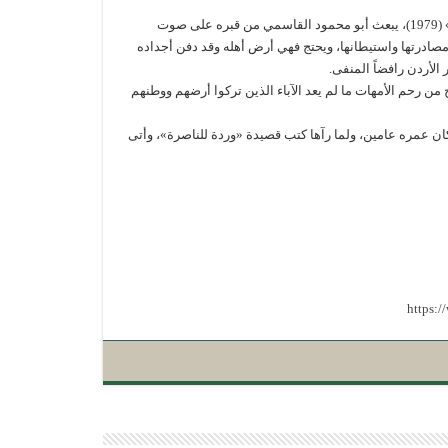
في الأولى وقد ظهرت في مجموعة القاص الأولى «السفينة الأخيرة.. الميناء الأخير» (1979)، يبعث أبو محمود القاسمي من قبره على صوت
ن مصادرتها واستيطانها، ويحتج فهي أرض أهله وقد دفن أجداده
الأردن رافضاً المنفى.
 رحم الأمهات ما لم يعد الآباء الذين تركوا أرضهم ووطنهم
 منها وكان عمره عامين، ولما رآها كتب قصيدة «وردة للناصرة»، وأتى
https: