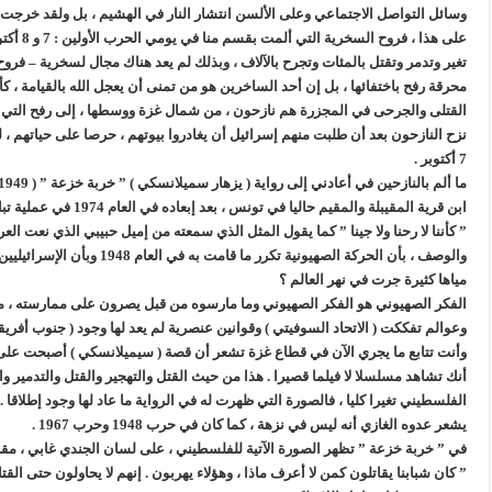
وسائل التواصل الاجتماعي وعلى الألسن انتشار النار في الهشيم ، بل ولقد خرجت 
تغير وتدمر وتقتل بالمئات وتجرح بالآلاف ، وبذلك لم يعد هناك مجال لسخرية – فرو
محرقة رفح باختفائها ، بل إن أحد الساخرين هو من تمنى أن يعجل الله بالقيامة ، كأ
القتلى والجرحى في المجزرة هم نازحون ، من شمال غزة ووسطها ، إلى رفح التي قال
نزح النازحون بعد أن طلبت منهم إسرائيل أن يغادروا بيوتهم ، حرصا على حياتهم ، 
7 أكتوبر
.
ابن قرية المقيبلة والمقيم حاليا في تونس ، بعد إبعاده في العام 1974 في عملية تبادل أسرى إثر حرب 6 أكتوبر 1973
”
كأننا لا رحنا ولا جينا ” كما يقول المثل الذي سمعته من إميل حبيبي الذي نعت ال
والوصف ، بأن الحركة الصهيونية ت
مياها كثيرة جرت في نهر العالم ؟
الفكر الصهيوني هو الفكر الصهيوني وما مارسوه من قبل يصرون على ممارسته ، 
وعوالم تفككت ( الاتحاد السوفيتي ) وقوانين عنصرية لم يعد لها وجود ( جنوب أفريقي
وأنت تتابع ما يجري الآن في قطاع غزة تشعر أن قصة ( سيميلانسكي ) أصبحت على
أنك تشاهد مسلسلا لا فيلما قصيرا . هذا من حيث القتل والتهجير والقتل والتدمير
الفلسطيني تغيرا كليا ، فالصورة التي ظهرت له في الرواية ما عاد لها وجود إطلاقا
يشعر عدوه الغازي أنه ليس في نزهة ، كما كان في حرب 1948 وحرب 1967
.
في ” خربة خزعة ” تظهر الصورة الآتية للفلسطيني ، على لسان الجندي غابي ، مق
”
كان شبابنا يقاتلون كمن لا أعرف ماذا ، وهؤلاء يهربون . إنهم لا يحاولون حتى القت