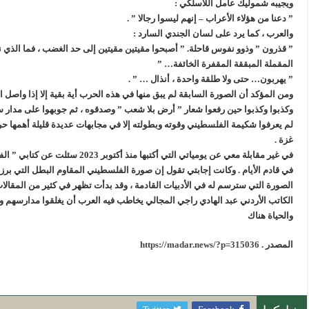
ويجيبه شموليك عامل اللاسلكي
:
”
دعنا من هؤلاء الأعراب – إنهم ليسوا رجالا
” .
والعرب ، كما يرد على لسان الجندي السارد
:
”
قذرون ” وذوو نفوس قاحلة. ” أصبحوا مقيتين مقيتين إلى حد الغضب ، فما الذي نريده
المقملة المبققة المقفرة الخائفة
… ”
”
يهربون… حتى ولا طلقة واحدة ، أنذال
… ” .
ومن المؤكد أن الصورة السابقة لم يبق منها في هذه الحرب أية بقية إلا إذا واصل الك
وكذبوا وكذبوا حين رفعوا شعار ” أرض بلا شعب ” وصدقوه ، ثم جوبهوا على مدار ستة
غزة
.
في غير مقابلة معي عن يومياتي التي أ
الصورة التي سترسم له في الأدبيات القادمة ، وقد بدأت تظهر في كثير من المقالات
الكاتب الأردني عبد الهادي راجي المجالي يخاطب فيه العرب أن يغلقوا مدارسهم وج
والحياة هناك
المصدر
.
https://madar.news/?p=315036