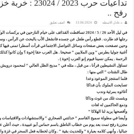
تداعيات حرب 2023
رفح ..
د.عادل الاسطه
13.06.2024
اضف تعليق
في ليل الأحد 26 / 5 / 2024 تساقطت القذائف على خيام النازحين ف
رجلها قد طارت . قطع رأس طفل عن جسده فانشغل الأب بالبحث عن الرأس ، وسحب 
وحين تصفحت بعض صفحات وسائل التواصل الاجتماعي قرأت أسطرا تمنى فيها كاتبوها
أغنية جوليا بطرس ” وين الملايين ” صحيحا . هل العرب حقا إخوة ؟ وإن كانوا كذلك ،
الرحمة . يمكن نسينا فيوم إنو العرب إخوة )
.
تساؤل النشيطين قرأنا ، من قبل ، مثله في ” مديح الظل العالي ” لمحمود درويش 
طال الشتات ” التي منها
:
فلما استنجز الموعود وعدا
تصايحت الملوك بأن فداكا
أغاثوه بمرثية وندب
وبئست تلك من غوث وذاكا
ودمع الحاكمين له لغات
وأفصحها يريد لنا الهلاكا
”
وأيضا في مطولة سميح القاسم ” خذلتني الصحاري ” والاستشهادات والاقتباسات وال
مجزرة رفح تمت بعد يوم من خطاب الناطق باسم حماس أبو عبييدة ، حيث أعلن عن
جباليا ، وأنهى كلامه بعبارة ” وللحديث بقية ” . وكان لخطابه فعل السحر في غزة 