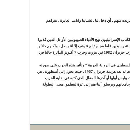
 منهم . أي دخل لنا . لشبابنا وايامنا العابرة ، بقراهم
تاب الإسرائيليون نهج الأدباء الصهيونيين الأوائل الذين كذبوا
 وسبعين عاما مجابهة لم تتوقف إلا لتتواصل ، ولكنهم خلالها
لم يعرفوا شكيمة الفلسطيني وقوته وبطولته إلا في مجابهات عديدة قليلة أهمها حرب حزيران 1982 في بيروت وحرب 7 أكتوبر الدائرة حاليا في
كتبها منذ أكتوبر 2023 سئلت عن كتابي ” الفلسطيني في الرواية العربية ” وتأثير هذه الحرب على صورته
في قادم الأيام . وكانت إجابتي تقول إن صورة الفلسطيني المقاوم البطل التي برزت له بعد هزيمة حزيران 1967 ، حيث تحول إلى أسطورة ، هي
 وليس أولها أو آخرها المقال الذي كتبه في بداية الحرب
امعاتهم ويرسلوا أبناءهم إلى غزة ليتعلموا معنى البطولة