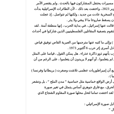
مسيرات يحتفل المشاركون فيها بالحدث . ولم يقتصر الأمر
على هذا ، فروح السخرية التي ألمت بقسم منا في يومي الحرب الأولين : 7 و 8 أكتوبر 2023 ، واختفت بعد ذلك – لأن الطائرات الإسرائيلية بدأت
ح السخرية عادت من جديد ، ولكنها لم تتواصل ، إذ عجلت
ن يسقط صاروخا ما لا يبقي ولا يذر
.
ت عنها إسرائيل ، في بداية الحرب ، إنها منطقة آمنة . لقد
لتقوم بتصفية المقاتلين الفلسطينيين الذين شاركوا في أحداث
ما ألم بالنازحين في أعادني إلى رواية ( يزهار سميلانسكي ) ” خربة خزعة ” ( 1949 ) وإلى ما كتبه عنها مترجمها من العبرية القاص توفيق فياض
.
عرب بأنهم ذوو ذاكرة عذراء . هل يمكن القول ، قياسا على المثل
كرر ما قامت به في العام 1948 وبأن الإسرائيليين لم يتعلموا ، أو أنهم لا يريدون أن يتعلموا ، على الرغم من أن
مع أن إمبراطوريات عظمى تلاشت وصغرت ( بريطانيا وفرنسا )
ا )
.
 أرض الواقع خماسية مثل خماسية ” مدن الملح ” ، بل وتشعر
 والحرق ، مع فارق جوهري أساس يتمثل في تغير صورة
 . لقد اختفت تماما لتحل محلها صورة المقاوم الشجاع الذي
ابل صورة الإسرائيلي
:
ال
”