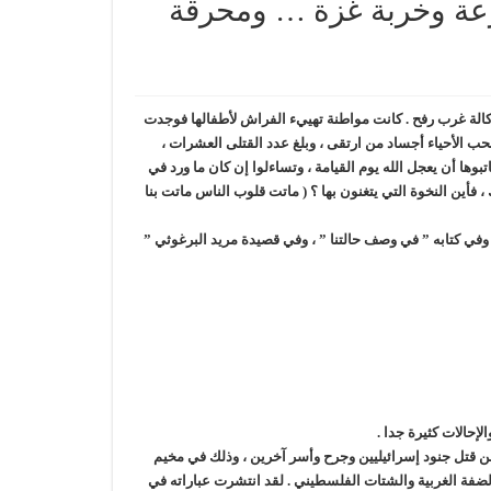
 / 23024 : خربة خزعة وخربة غزة … ومحرقة
ي بركسات الوكالة غرب رفح . كانت مواطنة تهييء الفراش لأطفالها فوجدت
الأحياء أجساد من ارتقى ، وبلغ عدد القتلى العشرات ،
 أن يعجل الله يوم القيامة ، وتساءلوا إن كان ما ورد في
 فأين النخوة التي يتغنون بها ؟ ( ماتت قلوب الناس ماتت بنا
وفي كتابه ” في وصف حالتنا ” ، وفي قصيدة مريد البرغوثي ”
إحالات كثيرة جدا
.
 قتل جنود إسرائيليين وجرح وأسر آخرين ، وذلك في مخيم
والضفة الغربية والشتات الفلسطيني . لقد انتشرت عباراته في