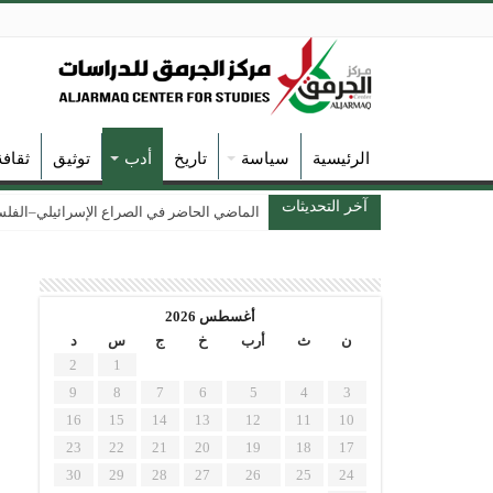
الرئيسية
سياسة
تاريخ
أدب
توثيق
ثقاف
آخر التحديثات
الماضي الحاضر في الصراع الإسرائيلي–الفلسطين
أغسطس 2026
ن
ث
أرب
خ
ج
س
د
2
1
9
8
7
6
5
4
3
16
15
14
13
12
11
10
23
22
21
20
19
18
17
30
29
28
27
26
25
24