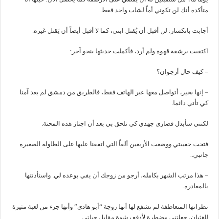
متأكدة أنك لن تكوني أماً لشاب واحد فقط.
أجابت بانكسار: لن أقبل أن يُقتل ابني، كما لا أقبل أيضاً أن يَقتل غيره.
اكتفيت برشفة قهوة ولم أرد، فأكملت حديثها بنحو آخر:
– كيف حال أرجوان؟
– إنها بخير، أتواصل معها عبر الهاتف فقط، فالطريق من دمشق لم يعد آمنا
كي تأتي دائما.
لكنني سأبذل قصارى جهدي كي تلحق بي بعد أن اجتاز هذه المحنة.
فتحت حقيبتي ووضعت الأربعين ألفاً التي اتفقنا عليها على الطاولة الصغيرة
جانبي..
– هذا مرتب الشهر بكامله، أرجو من زوجك أن يفي بوعده لي. واستأذنتها
بالمغادرة.
نظراتها المتعاطفة لم تشفع لها أنها زوجة “أبو هادي” وأنها جزء من لعبة مثيرة
للغثيان، جعلتني مضطرة لأدفع رشوة مقابل حياتي.