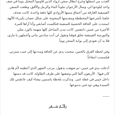
العذب من أسفلها وخرج أبطال سجن أرواد الذين قاوموا المحتل يوماً في صف
واحد ليلوحوا لي، وسال الأرجوان ملوناً الماء والرمل والأفق، وطفت السفن
الفينيقية الغارقة من أعماق منبتها الأروادي كلها دفعة واحدة، كانت تجذف
خلفنا بأشرعتها المخططة ومقدمتها المنحوتة على شكل حصان بكبرياء الآلهة.
استندت على الحافة الخشبية للسفينة فتكلست أصابعي وأنا أراها للمرة
الأخيرة من عينين دامعتين. كانت مدن الساحل كلها متهمة بالورد مثلي
والنورسة الفينيقية تحلق فوقنا وتقول لي أنت سادس بناتي وأجملهن يا ماري،
فلا بد أن تعودي إلى بوابة السحر يوماً.
وفي لحظة الغرق بالحنين، سحبت يدي عن الحافة ومددتها إلى جيب سترتي،
فتلمست انتفاخاً.
أدخلت يدي في جيبي، ثم شهقت بذهول، مرتب الشهر الذي أعطيته لأم هادي
كان فيها!.. الأربعون ألفا التي وضعتها على طرف الطاولة، كانت قد دستها
داخل جيبي في غفلة عني.. وتذكرت بلحظة ياسمين بيضاء كيف عانقتني تلك
السيدة وهي تودعني بدموعها.
……
رَقْـْـمُ سَـــفَر