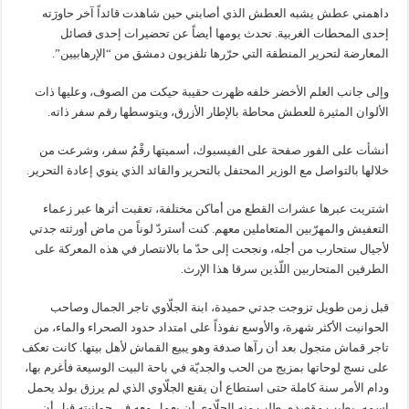
داهمني عطش يشبه العطش الذي أصابني حين شاهدت قائداً آخر حاورَته
إحدى المحطات الغربية. تحدث يومها أيضاً عن تحضيرات إحدى فصائل
المعارضة لتحرير المنطقة التي حرّرها تلفزيون دمشق من “الإرهابيين”.
وإلى جانب العلم الأخضر خلفه ظهرت حقيبة حيكت من الصوف، وعليها ذات
الألوان المثيرة للعطش محاطة بالإطار الأزرق، ويتوسطها رقم سفر ذاته.
أنشأت على الفور صفحة على الفيسبوك، أسميتها رقْمُ سفر، وشرعت من
خلالها بالتواصل مع الوزير المحتفل بالتحرير والقائد الذي ينوي إعادة التحرير.
اشتريت عبرها عشرات القطع من أماكن مختلفة، تعقبت أثرها عبر زعماء
التعفيش والمهرّبين المتعاملين معهم. كنت أستردّ لوناً من ماض أورثته جدتي
لأجيال ستحارب من أجله، ونجحت إلى حدّ ما بالانتصار في هذه المعركة على
الطرفين المتحاربين اللّذين سرقا هذا الإرث.
قبل زمن طويل تزوجت جدتي حميدة، ابنة الجلّاوي تاجر الجمال وصاحب
الحوانيت الأكثر شهرة، والأوسع نفوذاً على امتداد حدود الصحراء والماء، من
تاجر قماش متجول بعد أن رآها صدفة وهو يبيع القماش لأهل بيتها. كانت تعكف
على نسج لوحاتها بمزيج من الحب والجديّة في باحة البيت الوسيعة فأغرم بها،
ودام الأمر سنة كاملة حتى استطاع أن يقنع الجلّاوي الذي لم يرزق بولد يحمل
اسمه، بطيب مقصده، طلب منه الجلّاوي أن يعمل معه في حوانيته قبل أن