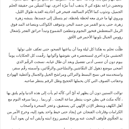
وتحضن ذراعه بقوّه كي لا يذهب أبداً مرّة أخرى، تهدأ لتتيقّن من حقيقة الحلم
الجميل، وتذوب كما الأيّام السالفة، فتبحر في أحاديثه العذبة طوال الليل،
ويروي لها ما جرى معه لحظة بلحظة، ثم يتسلل إلى جسدها، ينبشه زهرة
زهرة، حتى يدنو القمر من جسد البحر، وتتوقف الكواكب ويتصاعد المد فوق
الرمل المتعطش فتخور النجوم وتنطفئ الشموع وتبدأ حرائق الفجر بإشعال
رؤوس الجبال بلونها الأحمر في الأفق.
ظلّت تحلم به هكذا كل ليلة وما أن يباغتها الصحو، حتى تعكف على نولها
الخشبي مرّة أخرى لتستحضره في نقوشها وألوانها. رقْمت كل الحكايات يوماً
بيوم دون أن تنسى أدنى تفصيل وبعد أن طال غيابه، نسجت الرقْم الذي
أضحى موضع ذهول كل النقّاشين والنسّاجين والرفّائين، وأسمته رقْم سفر،
واستخدمته في نسج البسط والتراكي ومراشح الخيل والجمال وأغطية الهوادج
وحقائب الصوف التي كان يحملها الحجيج وظل الرقم ينتظر صاحبه.
توالت السنين دون أن يظهر له أيّ أثر، كأنّه لم يأت إلى هذه الدنيا ولم يلتق بها
، كأنّه مكث في بطن حوت ينتظر ساعة البعث .. أو ربما .. ربما سرقه النوم مع
أهل الكهف وينتظر الإذن الإلهي كي يستفيق، وعجز السحرة وأصحاب
الكرامات وقارئات الفنجان عن إيجاد حتى خيط واحد يقود إليه، وخرج الأمر من
يد الجلّاوي فأوقف البحث عنه ورضخ لمصير زوج ابنته وأيقن أنه لن يعود أبداً.