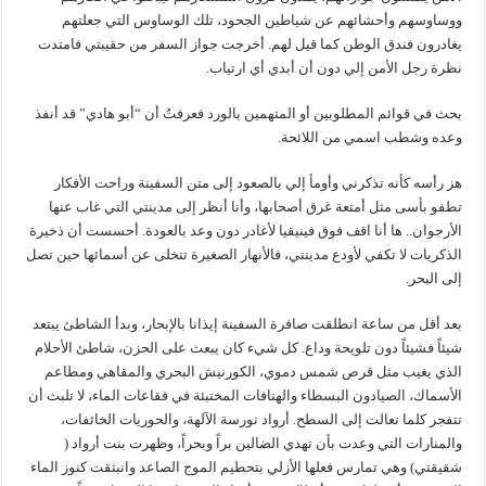
ووساوسهم وأحشائهم عن شياطين الجحود، تلك الوساوس التي جعلتهم
يغادرون فندق الوطن كما قيل لهم. أخرجت جواز السفر من حقيبتي فامتدت
نظرة رجل الأمن إلي دون أن أبدي أي ارتياب.
بحث في قوائم المطلوبين أو المتهمين بالورد فعرفتُ أن “أبو هادي” قد أنفذ
وعده وشطب اسمي من اللائحة.
هز رأسه كأنه تذكرني وأومأ إلي بالصعود إلى متن السفينة وراحت الأفكار
تطفو بأسى مثل أمتعة غرق أصحابها، وأنا أنظر إلى مدينتي التي غاب عنها
الأرجوان.. ها أنا اقف فوق فينيقيا لأغادر دون وعد بالعودة. أحسست أن ذخيرة
الذكريات لا تكفي لأودع مدينتي، فالأنهار الصغيرة تتخلى عن أسمائها حين تصل
إلى البحر.
بعد أقل من ساعة انطلقت صافرة السفينة إيذانا بالإبحار، وبدأ الشاطئ يبتعد
شيئاً فشيئاً دون تلويحة وداع. كل شيء كان يبعث على الحزن، شاطئ الأحلام
الذي يغيب مثل قرص شمس دموي، الكورنيش البحري والمقاهي ومطاعم
الأسماك، الصيادون البسطاء والهتافات المختبئة في فقاعات الماء، لا تلبث أن
تتفجر كلما تعالت إلى السطح. أرواد نورسة الآلهة، والحوريات الخائفات،
والمنارات التي وعدت بأن تهدي الضالين براً وبحراً، وظهرت بنت أرواد (
شقيقتي) وهي تمارس فعلها الأزلي بتحطيم الموج الصاعد وانبثقت كنوز الماء