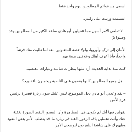
اسمي من قوائم المطلوبين ليوم واحد فقط.
ابتسمت وربتت على ركبتي:
– لا تقلقي الأمر أسهل مما تتخيلين. أبو هادي ساعد الكثير من المطلوبين وقد
وصلوا برّ
الأمان إلى تركيا وأوروبا، ولولا حصة المتعاونين معه لما طلبت منك قرشاً
واحداً، فأنا أعرف أهلك وعلاقتي طيبة بهم.
كنت منذ بداية الحديث أرد عليها بنظرات صامتة وعبارات مقتضبة.
– هل جميع المطلوبين كانوا يقفون على الناصية ويحملون باقة ورد؟
– لقد وعدني أبو هادي بحل الموضوع، ليس عليك سوى زيارة قصيرة لرئيس
فرع الأمن
تقولين فيها أنك لم تكوني في المظاهرة وأن المصور التقط الصورة بغفلة
عنك وأنت تحملين باقة الزهور ذاهبة في زيارة ما. قد يتطلب الأمر بعض النقود
وظهورك على شاشة التلفزيون لتوضحي الأمر.