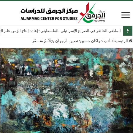
الماضي الحاضر في الصراع الإسرائيلي–الفلسطيني: إعادة إنتاج الزمن علم الآثار
الرئيسية
>
أدب
>
راكان حسين: نصين . أرجوان ورَقْـْـمُ سَـــفَر