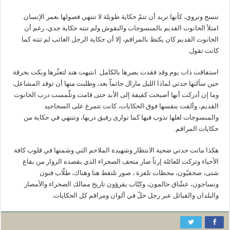
تنسج وتروي، كأنها تريد أن تتمّ حكاية طويلة لا تنتهي فصولها بعمر الإنسان.
امتلأ الحانوت القديم بالمنسوجات والنقوش ولم تنته حكاية جدي، رغم أن
الحانوت القديم كان يكتظ بالمراقم، إلا أن حكاية الرجل الغائب لم تنته كما
كانت تقول.
استفاقت ذات يوم وقد فقدت بصرها بالكامل. انتبهت هند لتعثّرها وبكت بحرقة
حين سألتها جدتي لماذا الليل مازال جاثماّ بعد، وطلبت منها أن توقد المشاعل،
وما إن أدركت أنها أصبحت كفيفة إلى الأبد حتى قامت وتلّمست درب الحانوت
القديم، وألقت بنفسها فوق الحكايات، كانت تتمرغ على السجاجيد
والمنسوجات لعلها تذوب فيها كما توارى رفيق دربها، وتنتهي في حكاية من
حكايات المراقم.
هكذا ماتت جدتي ضحية الانتظار وشهيدة الملاحم التي وشمتها في قلوب كافة
الأحياء وتركت للعائلة إرثاً صار متحف الصحراء الذي يقصده الزوار من بقاع
شتى، صحفيّون، محطات تلفزة ، صور تلتقط هنا وهناك، طلّاب فنون
ونساجون، عشّاق حالمون، وكتّاب يقرؤون تاريخ ممالك الصحراء والأمصار
والبلدان والقبائل عبر رجل حلّ في ألوان ومراقم كل الحكايات.