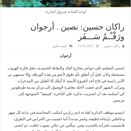
لوحة للفنانة شروق اغبارية
راكان حسين: نصين . أرجوان
ورَقْـْـمُ سَـــفَر
راكان حسين
21.03.2021
اضف تعليق
أرجوان
اسمي المعمّم على حواجز مخارج البلاد والنقاط الحدودية، جعل فكرة الهروب
مستحيلة وكان عليّ أن أتعلق بأي طوق لأنجو من هذه الورطة، وإلا سينتهي بي
الأمر راسية في قاع أحد الفروع الأمنية. لا أملك إلا القليل من المدخرات
ومرتّب الشهر الذي خضت لأجله مغامرة الوصول إلى مركز مدينة طرطوس
كي أستلمه بعد أن اشتريت تذكرة على الباخرة “فينيقيا” المتوجهة إلى
مرسين.
ابتسم موظف الدائرة كعادته لدى زيارتي لمكتب المحاسبة في بداية كل شهر
وعاجلني بإيماءة لطيفة، وغمز مدندناً أما خشيت من الحراس في الطرق،
فابتسمت لجرأته بالحديث معي. سألني عن حالي بصوت خافت، ثم انحنى