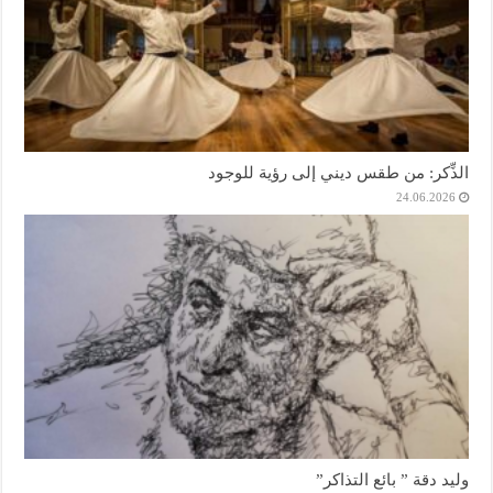
الذِّكر: من طقس ديني إلى رؤية للوجود
24.06.2026
وليد دقة ” بائع التذاكر”