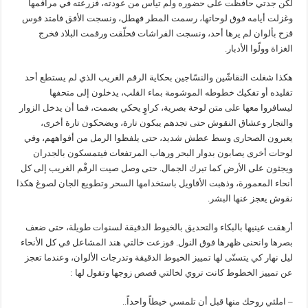
لكن جدتي حافظت على حضوره ولم تيأس من عودته، فزرعته في مراقمها
وغزلت أيامه فوق لوحاتها، رسمت المطر فهطل، ونسجت الأفق فامتد قوس
قزح بألوان لم يرها أحد، ونسجت الفراشات فحلّقت ورقمت البلاد فخرج
الغزاة وولّوا الأدبار.
هكذا شغلت النقاشّين والنسّاجين بحكاية الرقم الغريب الذي لم يستطع أحد
تقليده أو تفكيك خطوطه الموشومة بماء القلب، يدخلون إلى متحفها
ليسافروا معها على متن لوحة بصرية، كراوٍ يحكي بصمت، فما أن يدخل الزوار
والتجار وعشاق النقوش حتى تجدهم يبكون تارة، ويضحكون تارة أخرى،
يعبرون الصحارى وسط عطش شديد، حتى يلفظوا الرمل من أفواههم، وفي
لوحات أخرى يصابون بدوار البحر ورهاب المرتفعات فيتمسكون بالجدران
ويجثون على الأرض كما تبرك الجمال. حتى وصل صيت الرقْم الغريب إلى كل
أنحاء المعمورة، وذهبت الأقاويل باستخدامها السحر وتطويع الجان لصوغ هكذا
نقوش يعجز عنها البشر.
أرهقت عينيها بالبكاء والتحديق بالخيوط الدقيقة لسنوات طويلة، حتى ضعف
بصرها وانحنى ظهرها فوق النول. فوزعت خالتي هند المشاعل في كل الأنحاء
ليل نهار كي يتسنّى لها تمييز الخيوط الدقيقة وتدرجات الألوان، وعندما تعجز
عن تمييز الخطوط كانت تروي لخالتي قصص زوجها وتقول لها :
– املئي روحك منها قبل أن تلمسي خيطاً واحداً..