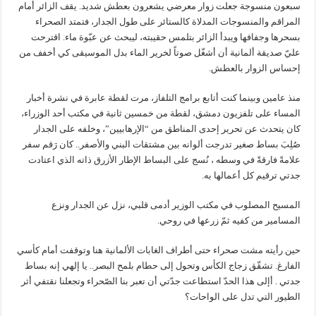
سبعون منسوجة جعلت زوار معرضي يشعرون بعطش شديد. يقف الزائر أمام
المراقم والمنسوجات المدلاة كالستائر على طول الجدار، فتمتد الصحراء
بسحرها وجفافها ويبدأ الزائر بتلمس حقيبته، ليبحث عن عبّوة ماء. اقترحت
عليّ صديقة ألمانية أن أشغّل صوتاً لخرير الماء بدل الموسيقى كي أخفف من
إحساس الزوار بالعطش.
منذ عامين وبينما كنت أتابع برامج التلفاز، مرت لقطة عابرة في نشرة أخبار
المساء على تلفزيون دمشق، لقطة من خمسين ثانية في مكتب أحد الوزراء،
كان يتحدث عن تحرير إحدى المناطق من “الإرهابيين”، وخلفه على الجدار
صُلِبَ بساط صغير تدرجت ألوانه بين مشتقات البني والأصفر.. كان رَقم سفر
علامةً فارقةً في وسطه ، نُسج على البساط الإطار الأزرق ذاته الذي اعتادت
جدتي ترقيم كل أعمالها به.
المسيح المصلوب في مكتب الوزير أدمى قلبي، نزل عن الجدار ونزع
المسامير من كفيه ثمّ زرعها في روحي.
حين رأيته مشت صحراء حتى أطراف الغابات الألمانية هنا وتوقفت أمام كأسي
الفارغ. تشقّق زجاج الكأس وتحول إلى حطام بلمح البصر.. يا إلهي إنه بساط
جدتي . أإلى هذا الحدّ استطاعت جدّتي أن تعبر بنا الصّحراء وتجعلنا نقتفي أثر
الطيور التي تدل على الواحات؟