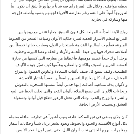
يعطيه موافقته، وخلال تلك الفترة رأى فيه شاباً نزيهاً ورعاً يليق أن يكون ابناً
له وزوجاً أميناً على ابنته، رغم معارضة الأقرباء لجهلهم بنسبه وأصله، فزّوجه
منها وشاركه في تجارته.
زواج الابنة المدلّلة المولعة بكل فنون النسيج، جعلها تتنقل مع زوجها بين
المرابع لتتعلم الأسرار الخفية لسرد حكاية الألوان وصياغة السحر من الخيوط
الملونة، فطّورت أساليبها القديمة باستخدام النول، وصارت حياتها خيوطاً بين
أضلاعه، تتحرك فيها بين خيط اللٌحمة والأوتاد والحفّة وعصا النيرة، وحظيت
برجل أدرك جيداً عظيم موهبتها، فأعطاها من معارفه التي كسبها من تجارة
أقمشة الحرير والصوف والكتان والقطن، وعلّمها كيف تميّز جودة الألياف
الطبيعية، وكيف يتمتع كل صنف بألقاب السعادة وعناوين الفصول والمزاج
المعتدل، حتى أنه كان يعالج اليائسين والمعتلّين نفسياً باختيار الأقمشة
والألوان بدقة متناهية. أضافت إليها جدتي أيضاً لمستها السحرية بالنقوش
وإيحاءات الألوان التي تصبغ الظلام بألوان الفجر والتي تجلب الحظ في البيع
والشراء والزواج والحب، وتلك التي تجعل الزهور تتفتّح قبل أوانها وتستولد
العشق وتستنبت الأرض الجافة.
كان جدّي يمضي في تجواله، كما عادته يغيب أشهراً في تجارته، بقافلة محملة
بكل أنواع الأقمشة والجلود والخيوط، ويعود بشعر يزداد شيباً وحكايات أسفار
ومغامرات، يرويها لجدتي تحت ألوان الليل، حتى يتبين لون الفجر الأبيض،