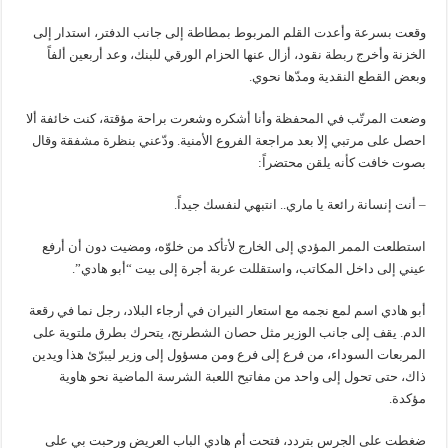
وقعت بسرعة وأعدت القلم المربوط بمطاطة إلى جانب الدفتر، استدار إلى
الخزنة وأخرج ربطة نقود، أزال عنها الحزام الورقي للبنك، وعد أربعين ألفاً
وبعض القطع النقدية ومدّها نحوي.
وضعت المرتّب في المحفظة وأنا أشكره وشعرت براحة مؤقتة، كنت خائفة ألا
احصل على مرتبي إلا بعد مراجعة الفروع الأمنية. ودّعني بنظرة مشفقة وقال
بصوت خافت كأنه يلقن محتضراً:
– أنت إنسانة رائعة يا ماري.. انتبهي لنفسك جيداً.
استطلعت الممر المؤدي إلى الخارج لأتأكد من خلوّه، ومضيت دون أن أرفع
عيني إلى داخل المكاتب، واستقللت عربة أجرة إلى بيت “أبو هادي”.
أبو هادي اسم لمع نجمه مع استعار النيران في أرجاء البلاد، رجل نما في رقعة
الدم. يقف إلى جانب الوزير مثل حصان الشطرنج، يتحرك بطرق ملتوية على
المربعات السوداء، من فرع إلى فرع ومن مسؤول إلى وزير ليبرّئ هذا ويدين
ذاك، حتى تحول إلى واحد من مفاتيح اللعبة الشرسة الماضية نحو هاوية
مؤكدة.
ضغطت على الجرس بتردد، فتحت أم هادي الباب العريض ورحبت بي على