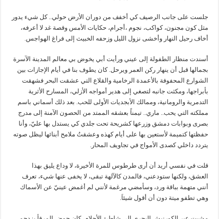
جلست على جانب الرصيف كي أخفف من دوران الأرض حولي.. كل شيء يدور
مثل كون مجنون، كواكب، نجوم ،أجرام، حكايات الأمس وقصة غد لا أعرفه،
أخاف رحيل النهار وأخشى نزول الليل وزحفه الخبيث إلى فراغ الهواجس.
أسندت منظار الطفولة إلى عيني ورأيت أبي يخوض بي معالم المدينة الآسرة
بجمالها قبل أن ينهار ركن العمر ويرحل. كان يطوف بنا في أيام الإجازات بين
الشوارع المحفوفة بالأعمدة الرخامية والقلاع التي عشقت البحر فشهقت
بأبراجها، ومكثت جانبه لتصغي إلى هدير أمواجه الأزلي، المسارح الأثرية
التدمرية والرومانية، وممالك الأبجديات الأولى للحب. بعد ذلك أسماني باسم
مملكته التي يحب.. ماري.. تيمناً بعشقه الممتد من الحصون الآمنة إلى مدرج
بصرى وبوابات دمشق وزرعها كشريحة تحت جلدي كي يستدل بها عليّ، وأنا
حفظتها كتميمة لأستعين بها على أيام كهذه وعشقتُ ملامح أبنائها ليظل صوته
يتردد داخلي كصدى الأمواج في تجاويف المحار.
قلت في نفسي أريد أن أرى طرطوس للمرة الأخيرة، لا وداع يليق بهذا
العشق، ولكنها ستودعني، فالمدن كالآلهة تبقى، لا يخفى عنها شيء، تعرف
أنني متهمة بباقة ورد، وسأمضي مرغمة لأنني لم أغمض عينيّ عن الأسماك
وهي تطفو ميتة دون أن أقول شيئاَ.
مشيت عبر الكورنيش البحري إلى شاطئ الأحلام، كان حوض المرفأ يزدحم