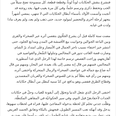
فتشرع بنقش الحكايات لوناً لوناً، وقطعة قطعة، كل منسوجة تضخ سيلاً من
الحب وتحفظ ذكرى وترسم حلماً، وفي كل مرة يغيب فيها، يجد زوجته قد
أنجبت وأسمت الأولاد بأسماء أبطال الحكايات التي لا تنتهي، يمضي أشهراً
يتجهز لرحلة أخرى والتحضير لمولود جديد، حتى ذهب ولم يعد، ولم يعرف ماذا
ولدت في غيابه.
مضت سنة كاملة قبل أن يشرع الجلّاوي بتقصي أثره عبر الصحراء والقرى
وبين الباعة الجوالين وحوانيت بيع الأقمشة في المدن ومدابغ الجلود، حتى
انتشر خبر اختفاء نسيب تاجر الجمال في الأمصار وعلى امتداد برّ الشام،
وصارت قصة الغائب تدور في المجالس وتناولها الشّعار والقواصيد في
أهازيجهم، وراحت القصص ترسم خاتمة لهذا الرجل الذي غدا أسطورة
المجالس، فمنهم من قال إنه مضى إلى بلاد بعيدة عبر البحار، ومنهم من قال
أنه ضاع مع جماله في عواصف الصحراء والرمال المتحركة واختفى أثره،
ومنهم من رأى فيه بطلاً لم يذعن للصوص الصحراء والعربان المفسدين
وقطاع الطرق فقضى وهو يدافع عن كدّ سنيه كبطل من أبطال حكاياته.
اختفى الرجل الذي شغل الدنيا وتحوّل إلى أيقونة للغياب، وحلّ في حكايات
الجدات لأحفادهنّ قبل النوم، وفي سير الحكواتيّة في المقاهي المكتظّة،
وظلّت جدتي تحلم كل لحظة بدخوله المفاجئ عليها، فتراه في لحظات سهوها،
يدخل وقد أنهكه تعب المسير الطويل، فتجهش بالبكاء وتعانق الجسد العريض
حتى تنهار بين يديه وتعاتبه على غيابه الطويل، ثم تلقي برأسها على صدره،