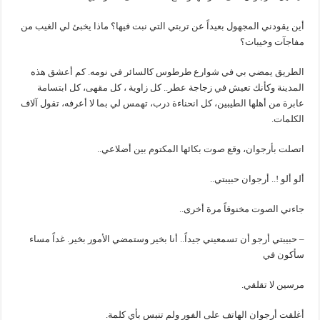
أين يقودني المجهول بعيداً عن تربتي التي نبت فيها؟ ماذا يخبئ لي الغيب من
مفاجآت وخيبات؟
الطريق يمضي بي في شوارع طرطوس كالسائر في نومه. كم أعشق هذه
المدينة وكأنك تعيش في زجاجة عطر.. كل زاوية ، كل مقهى، كل ابتسامة
عابرة من أهلها الطيبين، كل انحناءة درب، تهمس لي بما لا أعرفه، تقول آلاف
الكلمات.
اتصلت بأرجوان، وقع صوت بكائها المكتوم بين أضلاعي..
ألو ألو !.. أرجوان حبيبتي..
جاءني الصوت مخنوقاً مرة أخرى..
– حبيبتي أرجو أن تسمعيني جيداً.. أنا بخير وستمضي الأمور بخير. غداً مساء
سأكون في
مرسين لا تقلقي.
أغلقت أرجوان الهاتف على الفور ولم تنبس بأي كلمة.