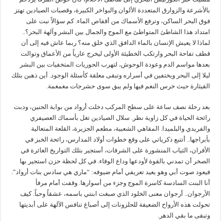
بالأشرعة والزوارق المتعددة الألوان والبواخر الكبيرة، وقصبات الصيادين تهتز
فوق البحر الساكن، وترفع الأسماك من أقفاص الماء. كم سؤالاً نبت على
امتداد هذا الشاطئ المتواطئ مع الموج والجمال بين البشر وآلهة البحر؟..
لماذا لا يعيش الإنسان بالماء الدافق الذي خلق منه؟ ربما عاش فيه إلى أن
قطف تفاحة البحر وارتكب الخطيئة الأولى ليخرج عارياً من الأعماق وتوالت
بعدها مواسم الدم وعودة الوحوش، لتهرب الحوريات المتخفيات بين البشر
ليلا إلى البحر ويختفين في أسراره وتبقى معلقة كأسئلة الوجود. أين ذهبن بتلك
القيثارة حيث خرس النغم فيها ولم يبق سوى حشرجات مغمغمة.
بعد رحلة نصف ساعة على سطح المركب دخلت أرواد من بوابة الحنين، ودبت
رائحة الحياة في كل زاوية نظر. سلال الصيادين تغل بأسماك العصيفري
والفريدي والبلميدا. المقاهي الشعبية، مطعم الجزيرة، القلعة المتعالية
بأبراجها.. أتتبع ذكرياتي على وقع خطوات أولاد المدارس، رائحة الخبز في
الأفران، الثياب المنشورة على الشرفات، أستجير بتلك التواريخ الغائرة في
الصخر أن تمدني بالقوة لأودعها وداع الوفاء. في كل لحظة حزن استجير بها
فيعود صوت أبي وهو يعيد تعريفي أمام ضيوفه: “ماري هي سادس بنات أرواد”.
أنا البنت السادسة كاسرة الموج وجزء من أسوارها. وقفت أمام مرفأ
الأرجوان.. أرجوان معنى الخلود الذي صبغت ابنتي باسمه، عشقاً وحباً. كيف
تحولت هذه الأرواح الضعيفة للحلزونات إلى أصباغ تنافس الآلهة على أبديتها
وتبقى ما بقي الدهر.