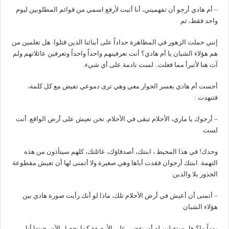
– أم هادي أرجو أن تفهميني، أنا أتيت لأرفع اسمي من قوائم المطلوبين ليوم
واحد فقط، ثم
إنني حملت الزهور في المظاهرة حداداً على أبنائنا الذين قتلوا. هل تعلمين من
هم هؤلاء الشبان يا أم هادي؟ أنت تعرفينهم واحداً واحداً وتعرفين عائلاتهم ولم
آت هنا لأتبرأ مما فعلت.. لست نادمة على أي شيء.
أحست أم هادي بعسر الحوار معي وهي ترى دموعي تفيض مع كل كلمة،
فتنهدت :
– أرجوك يا ماري، الأحلام تبقى في الأحلام. نحن نعيش على أرض الواقع. أنت
لست
وحدك! في هذا المحيط ، ابنتك، أصدقاؤك، عائلتك، كلهم سيتأذون من هذه
التهمة. ابنتك أرجوان فقدت أباها وهي صغيرة ولا أتمنى لها أن تعيش مقطوعة
الجذور بلا والدين.
– أتمنى أن أعيش في أرض الأحلام تلك، ماذا لو أنك رأيت صورة هادي بين
هؤلاء الشبان
يوماً ما؟ هل ستقبلين له أن يقضي على الأرصفة كما يحصل الآن. حينها أنا