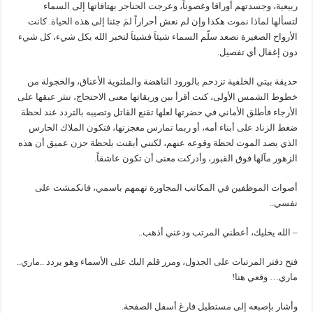
ربيعية، وجسدتهم أوراقا وغصوناً، وعرجت الحناجر بهتافاتها إلى السماء
لتسألها لماذا نموت هكذا وإن لم نعش أحراراً لمَ جئنا إلى هذه الحياة. كانت
الأرواح الصغيرة تصعد سلّم السماء شيئاَ فشيئاَ لتخبر الله بكل شيء، كل شيء
دون إغفال أي تفصيل.
حديقة بيتي الخلفية تزدحم بالورود الناهضة والملتوية الأعناق، والخجولة من
خطوط الشمس الأولى، كنت أقرأ بين وريقاتها معنى الاحتجاج، تنثر عبقها على
الأرجاء فأطلق الأماني في حضرتها لعلها تقنع القاتل وتصيبه بالتردد عند لحظة
ضغط الزناد على أبناء أمه، أو ربما تمارس معجزتها، فتكون الملاك الحارس
الذي يصد الموت لحظة وقوعه عنهم، لكنني أيقنت بلحظة حزن عميق أن هذه
الزهور مآلها فوق القبور، وأدركت معنى أن تكون عاشقاً.
أصوات الموظفين في المكاتب المجاورة تهمهم باسمي، فانكمشت على
نفسي..
– الله يخليك، أعطني المرتب ودعني أذهب..
فتح دفتر المرتبات على الجدول، ومرر قلم البك على الأسماء وهو يردد ..ماري..
ماري… وقعي هنا!
وأشار بإصبعه إلى مستطيل فارغ أسفل الصفحة.