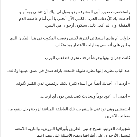
واستحضرت صورة أبي المشرقة وهو يقول لي إياك أن تنحني يوماً ولو
أحاطت بك كلُ ذئاب الحي… لكنني الآن أنحني يا أبي أمام عاصفة الدم
المقبلة، وإن لم أفعل ذلك، ستكون أرجوان هي الثمن.
حاولت أم هادي استبقائي لفترة، لكنني رفضت المكوث في هذا المكان الذي
يطبق على أنفاسي وحاولت الاعتذار بود متكلف.
كانت جدران بيتها وحوشاً تزحف نحوي فتدفعني للهرب.
عند الباب نظرت إليها نظرة طويلة فلمعت بارقة صدق في عمق عينيها وقالت:
– أردت أن أحدثك أيضاً عن أشياء كثيرة لكنك ترفضين، لدي الكثير لأقوله.
– أتمنى أن أعود يوماً ونتحادث كصديقتين دون أي ارتياب.
احتضنتني وهي تودعني فاستغربت تلك العاطفة المباغتة لزوجة رجل ينتفع من
مصائب الآخرين.
شجيرات الفوتينيا تسيج جانبي الطريق بأوراقها البرونزية والنارية اللامعة،
فيسيل الأرجوان على أطرافها وتفتح الأسئلة على مصراعيها.