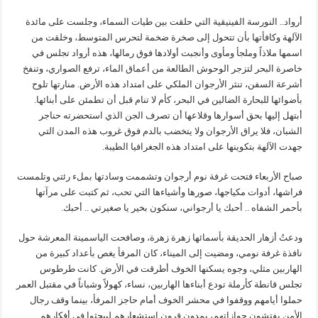
أرواد.. النورسة الفينيقية التي حلقت بين طيات السماء، وجلست على مائدة
الآلهة وكافأتها بأن تتحول إلى صخرة ضخمة لتحرس المتوسط، وخلقت من
اسمها ملاذاً وملجأ ومأوى وأنجبت أولادها فوق رمالها، هذه أرواد تجلس في
خاصرة البحر لتزجر الوحوش الطالعة من أعماق الماء، ترفع الصواري، وتنفخ
أشرعة السفن، تنثر الأرجوان الملكي على امتداد هذه الأرض. منارتها تلوح
بأضوائها للبحارة الضالين في البحر، كأم لا تنام قبل أن تطمئن على أبنائها.
أبتهل إليها بحق أسوارها وقلاعها أن تصرف الجن الذي استحضرته حناجر
الشبان، فلا يراق الأرجوان ولا يتخضب بالدم فوق غروب هذه المدن التي
جهدت الآلهة بتكوينها على امتداد هذه الجغرافيا الطيبة.
صباح الأربعاء فتحت غرفة نوم أرجوان وتشممت وسادتها بملء رئتي وتلمست
فراشها، أدوات مكياجها، صورها وأشياءها التي تحب، ثم كتبت على مرآتها
بأحمر الشفاه .. أحبك يا أرجواني، سنكون بخير يا صغيرتي .. أحبك.
ودعتُ أزهار الحديقة بأسمائها زهرة زهرة، وصافحت الياسمينة المعرشة حول
نافذة غرفة نومي، ومضيت إلى الميناء، كان المرفأ يغص بأعداد كبيرة من
الهاربين مثلي، وجوه يسكنها الخوف أطرقت في الأرض. كانت طرطوس
تجلس قانطة كأرملة تودع أبناءها الهاربين، نساء، كهولاً وشباناً في مقتبل العمر
حملوا أيامهم ووقفوا في محشر الخوف أمام حاجز المرفأ، بينما وقف رجال
الأمن يفتشون جوازاتهم، يمدون قرون استشعارهم ليبحثوا في أفكارهم