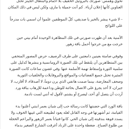
نحوي وهمس: صورتك بالبروتيل الخفيف بلا أكمام والبنطال الجينز تحتل
العناوين كأنها إعلان أزياء.. كم أنت جميلة يا ماري، ولكن ليس في ذلك المكان.
– لا شيء يبشر بالخير يا صديقي، كلّ الموظفين علموا أن اسمي بات مدرجاً
على اللوائح
الأمنية بعد أن ظهرت صورتي في تلك المظاهرة الوحيدة أمام بيتي حين
خرجت مع من خرجوا أحمل باقة زهور.
وقوفي صامتة بعينين دامعتين على طرف الرصيف، حرض المصور المتخفي
بين المتظاهرين أن يلتقط لي تلك الصورة الرومانسية و ينشرها كدليل على
سلمية الثورة وإسقاط تهمة الأسلمة عنها. وفي غضون ساعات كانت الصورة
المثيرة تحتل جميع الفضائيات والمواقع والبروفايلات والخلفيات الثورية
وصحف المعارضة، بينما صمت هاتفي الذي يرن دوماَ، لا أصدقاء، لا أقارب، لا
جيران، لا أحد يجرؤ على الاتصال بخائنة للوطن وداعمة للإرهاب بباقة ورد.
أردت أن يتصل أي أحد، ليصرخ أو يشتم، لأقول له أنني لست نادمة.
باقة الورد التي حضنتها كانت رسالة حب إلى شبان بعمر ابنتي أعلنوا بدء
القيامة، ثم أشهرتها في وجه القاتل لعله يعود لطبيعته التي غيبها الخوف، ولا
يسدد فوهة بندقيته إلى شبان الحي. كانوا فتياناَ بعمر الزهور والبراعم الخجلة
من طلوع الصباح.. ضغطة واحدة على الزناد أغرقت الشارع الصغير بدماء