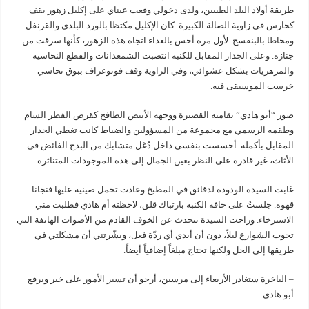
طريقة أولاد البلد الطيبين، ولدى دخولي وقعت عيناي على إكليل زهور يقف
كحارس في زاوية الصالة الكبيرة. كان الإكليل مكتظا بالورد البلدي والقرنفل
ومحاطا بالبنفسج. لأول مرة أحس بالعداء اتجاه هذه الزهور، كأنها سرقت من
جنازة. وعلى الجدار المقابل للكنبة انتصبت الشمعدانات والقطع النحاسية
والمزهريات بشكل عشوائي، وفي الزاوية وقف فونوغراف ببوق نحاسي
خرست الموسيقى فيه.
صور “أبو هادي” بقامته القصيرة ووجهه الأبيض الطافح كقرص الفطر السام
وطقمه الرسمي مع مجموعة من المسؤولين والضباط كانت تغطي الجدار
المقابل بأكمله. أحسست بنفسي داخل دُغل متشابك من البذخ الفائض في
الأثاث، غير قادرة على النظر بعين الجمال إلى هذه الموجودات المتناثرة.
غابت السيدة الودودة لدقائق في المطبخ وعادت تحمل صينية عليها فنجانا
قهوة. جلستُ على حافة الكنبة بارتباك قلق، لاحظته أم هادي فطلبت مني
الاسترخاء. وراحت السيدة تتحدث عن الخوف القادم من الأصوات الهاتفة التي
تجوب الشوارع ليلاً، دون أن أبدي أي ردّة فعل، وبشّرتني أن مشكلتي في
طريقها إلى الحل ولكنها تحتاج مبلغاً إضافياً أيضاً.
– الباخرة ستغادر الأربعاء إلى مرسين، أرجو أن تسير الأمور على خير ويرفع
أبو هادي