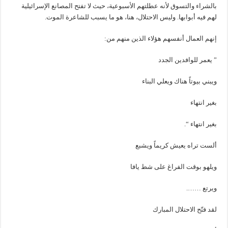
بالشراء والتسوق لأنه عطلتهم الأسبوعية، حيث لا تفتح المصانع الإسرائيلية
لهم فيه أبوابها. وليس الاحتلال، هنا، هو ما يسبب للشاعرة الموت.
إنهم العمال أنفسهم هؤلاء الذين منهم من:
” يعمر للوافدين الجدد
ويبني بيوتاً هناك ويعلي البناء
بغير انتهاء
بغير انتهاء “.
ألست تراه يعيش كريماً ويشبع
ويلهو بوقت الفراغ على شط يافا
ويرتع …….
لقد فتّح الاحتلال المبارك