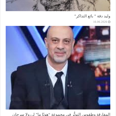
وليد دقة ” بائع التذاكر”
16.06.2026
المفارقة وطقوس التوتُّر في مجموعة “هونًا ما” لـ رولا سرحان