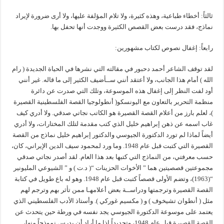
ثالثاً: أخطاء طباعية، وهذه كثيرة، ولا تلام المؤلفة عليها، ولا أرى ضرورة لإيراد
نماذج، فقد درست بعض القصص الكثيرة ووجدت أنها تحفل بها.
رابعاً: إغفال نصوص لكتاب مشهورين:
لقد توقف الشاعر أحمد دحبور في مقالته التي نشرها في الحياة الجديدة ( رام
الله ) أمام هذا الجانب، ولا أعتقد أنني ســأضيف الكثير إلى ما قاله. غير أنني
أود لفت النظر إلى إغفال هذه الموسوعة، وتلك التي صدرت عن دائرة
منظمة التحرير بالتعاون مع اليونسكو( أنطولوجيا القصة الفلسطينية القصيرة
)، لعلم بارز من أعلام القصة القصيرة هو الكاتب نجاتي صدقي. ولا أدري كيف
غاب اسمه عن ذهن إبراهيم خليل الذي كتب مقدمة لتلك المختارات، ولا أدري
أيضاً لماذا لم تورد الدكتورة الجيوسي والدكتور إبراهيم خليل نماذج من القصة
القصيرة التي كتبت قبل عام 1948. وما ورد لمحمود سيف الدين الإيراني، كان،
حسب معرفتي، من النماذج التي كتبها بعد هذا العام. لقد أصدر نجاتي صدقي
مجموعتين قصصيتين هما ” الأخوات الحزينات “( د.ت ) و ” الشيوعي المليونير
“(1963)، وتضم الأولى قصصاً كتبت قبل عام 1948. وهو له باع طويل في كتابة
القصة القصيرة وترجمتها ودراســة بعض أعلامهـا ممن تأثر بهم وترجم لهم
مثل ( أنطوان تشيخوف ) و ( مكسيم غوركي ). وأستاذ الأدب الفلسطيني الذي
يعتمد على موسوعة الدكتورة الجيوسي يجد نفسه في ورطة حين يتحدث عن
القصة القصيرة قبل عام 1948، وتحديداً إذا ما أراد أن يدرس نموذجاً منها،