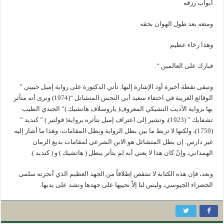
أبواب رزقه
ومتعه بعد طول الهوان بحقه
وهذا رخاء عظيم
فبارك على العالمين “.
وتبقى نقطة أخيرة أود الإشارة إليها. تأتي الدكتورة على رواية إميل حبيبي ”
الوقائع الغريبة في اختفاء سعيد أبي النحس المتشاتل “(1974) وترى أنه متأثر
بها برواية الأديب التشيكي المعروف( ياروسلاف هاتشيك )” الجندي الطيب
تشفايك ” (1923)، وتشير إلى اعتراف إميل بتأثره برواية( فولتير ) ” كنديد ”
(1759)، ولكنها لا تربط ما بين بطل الرواية وبطل المقامات، وهذا ما أشار إليه
غير دارس. إن بطل المتشائل هو الابن الشرعي لمقامات بديع الزمان
الهمذاني، وإنْ كان هذا لا يعني أنه لم يتأثر ببطل ( هاتشيك ) و ( كنديد ).
وبعد، فإن هذه الكتابة لا تنتقص إطلاقاً من الجهد العظيم الذي أنجزته سلمى
الخضراء الجيوسي، وليس لنا إلاّ نحييها على جهدها ونشد على يديها.