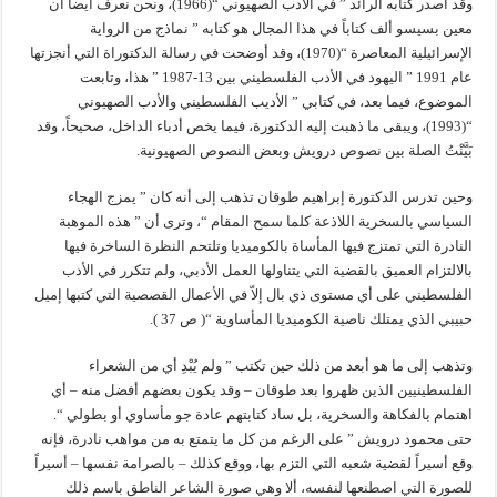
وقد أصدر كتابه الرائد ” في الأدب الصهيوني “(1966)، ونحن نعرف أيضاً أن
معين بسيسو ألف كتاباً في هذا المجال هو كتابه ” نماذج من الرواية
الإسرائيلية المعاصرة “(1970)، وقد أوضحت في رسالة الدكتوراة التي أنجزتها
عام 1991 ” اليهود في الأدب الفلسطيني بين 13-1987 ” هذا، وتابعت
الموضوع، فيما بعد، في كتابي ” الأديب الفلسطيني والأدب الصهيوني
“(1993)، ويبقى ما ذهبت إليه الدكتورة، فيما يخص أدباء الداخل، صحيحاً، وقد
بَيَّنْتُ الصلة بين نصوص درويش وبعض النصوص الصهيونية.
وحين تدرس الدكتورة إبراهيم طوقان تذهب إلى أنه كان ” يمزج الهجاء
السياسي بالسخرية اللاذعة كلما سمح المقام “، وترى أن ” هذه الموهبة
النادرة التي تمتزج فيها المأساة بالكوميديا وتلتحم النظرة الساخرة فيها
بالالتزام العميق بالقضية التي يتناولها العمل الأدبي، ولم تتكرر في الأدب
الفلسطيني على أي مستوى ذي بال إلاّ في الأعمال القصصية التي كتبها إميل
حبيبي الذي يمتلك ناصية الكوميديا المأساوية “( ص 37 ).
وتذهب إلى ما هو أبعد من ذلك حين تكتب ” ولم يُبْدِ أي من الشعراء
الفلسطينيين الذين ظهروا بعد طوقان – وقد يكون بعضهم أفضل منه – أي
اهتمام بالفكاهة والسخرية، بل ساد كتابتهم عادة جو مأساوي أو بطولي “.
حتى محمود درويش ” على الرغم من كل ما يتمتع به من مواهب نادرة، فإنه
وقع أسيراً لقضية شعبه التي التزم بها، ووقع كذلك – بالصرامة نفسها – أسيراً
للصورة التي اصطنعها لنفسه، ألا وهي صورة الشاعر الناطق باسم ذلك