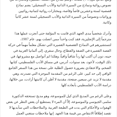
نصوص روائية ونماذج من السيرة الذاتية والأدب التسجيلي؛ يضم نماذج
قصصية لستة وعشرين قاصاً وقاصة، ومختارات روائية لثمانية روائيين
وروائيات ونصوصاً من السيرة الذاتية والأدب التسجيلي لستة عشر كاتباً
وكاتبة.
وأدرك شخصياً مدى الجهد الذي قامت به المؤلفة حتى أنجزت عملها هذا
مترجماً إلى الإنجليزية، فقد كنت واحداً ممن اتصلت بهم، عام 1987،
لتستشيرهم في النماذج القصصية القصيرة التي تشكل معلماً مهماً في حركة
القصة القصيرة في الضفة والقطاع، وحال سفري، إلى ألمانيا الغربية في
حينه، دون أن أكتب لها رداً شافياً وافياً، وهكذا لم أتواصل مع مشروعها، في
ذلك الوقت، لأعود، بعد سنوات، أدرس، في مساق الأدب الفلسطيني، كتابها
الضخم، والاعتقادي بضرورة حصول الطلبة على نسخة من هذا السفر الجامع
الوافي إلى حد كبير، على الرغم من المقدمة الموجزة التي تصدرته، وهي
مقدمة لا تزيد عن سبعين صفحة، مقدمة لا أظن أن كاتبتها أرادت، من خلالها،
دراسة الأدب الفلسطيني بأبعاده كلها.
وعلى الرغم من المديح الذي كيل للموسوعة، وهو مديح تستحقه الدكتورة
سلمى الجيوسي والموسوعة، إلاّ أن المرء لا يستطيع أن يغض النظر عن بعض
الهفوات والأحكام التي بدت في الطبعة العربية. والملاحظات التي سأبديها لا
تقصد إطلاقاً الانتقاص من قيمة هذا الجهد. إنها ملاحظات ستغني العمل