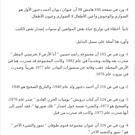
4- ورد في صفحة 106 هامش 98 أن عنوان ديوان أحمد دحبور الأول هو
الضواري والوحوش وأعين الأطفال لا الضواري وعيون الأطفال.
ثانياً: أخطاء في تواريخ حياة بعض المؤلفين أو سنوات إصدار بعض الكتب:
وأورد هنا أمثلة على سبيل التدليل:
1- ورد في ص 195 أن مجموعة راشد حسين ” أنا الأرض لا تحرميني المطر ”
صدرت بعد وفاته، وتحديداً في عام 1982. وكانت المجموعة قد صدرت، هنا في
الأرض المحتلة، عقب وفاته عن منشورات البيادر، عام 1977 تقريباً. وصدرت
في بيروت عام 1976.
2- ورد في ص 216 أن أحمد دحبور ولد عام 1940، والتاريخ الصحيح هو 1946.
3- ورد في ص 224 أن كتاب درويش ” يوميات الحزن العادي ” صدر عام 1976،
والصحيح هو 1973، والشيء نفسه حول إصدار ” تلك صورتها “، فقد أشير إلى
أنها صدرت عام 1975، وكانت قد صدرت من قبل.
4- ورد في ص 326 أن عنوان مجموعة فدوى طوقان ” تموز والشيء الآخر ”
هو ” تموز والنشيد الآخر “.