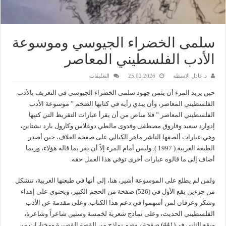
سلمى الخضراء الجيوسي وموسوعة
الأدب الفلسطيني المعاصر
على
د.عادل الاسطه
25.02.2026
التعليقات
سلمى
الخضراء
حين يريد المرء أن يثمن جهود سلمى الخضراء الجيوسي في التعريف بالأدب
الجيوسي
وموسوعة
الفلسطيني المعاصر، وأن يبدي رأيه في كتابها الضخم ” موسوعة الأدب
الأدب
الفلسطيني المعاصر ” فلا مناص من أن يقرأ عبارات التقريظ التي كتبها
الفلسطيني
المعاصر
إدوارد سعيد وفاروق مصطفى وفدوى مالطي دوغلاس وكارول بارد نشتاين،
مغلقة
وهي عبارات ألصقها الناشر ماهر الكيالي على صفحة الغلاف، حين أصدر
الطبعة العربية.( 1997 ). وليس أمام المرء إلاّ أن يقر بما قاله هؤلاء، وربما
أضاف إلى ما قالوه عبارات أخرى توفي هذا العمل حقه.
ولمن لم يطلع على الموسوعة أشير، هنا، إلى أنها في طبعتها العربية، تتشكل
من جزءين يقع الأول في (526) صفحة من الحجم الكبير، ويحتوي على إهداء
وشكر وعرفان لمن أسهموا في دعم هذا الكتاب، وعلى مقدمة عن الأدب
الفلسطيني الحديث، وعلى نماذج شعرية لخمسة وستين شاعراً وشاعرة،
ويقع الثاني في(441) صفحة ، وضم نماذج من القصة القصيرة ومختارات من