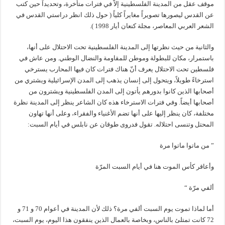
موقف عقل من المدينة الفلسطينية إلاّ في فترات متأخرة، وتحديداً حين كتب
عن القدس ليصورها تصويراً مغايراً كلياً ( حول ذلك انظر دراستي القدس في
الشعر العربي المعاصر، مجلة كنعان أيار 1998 ).
والثانية من حيث نظرتها إلى المدينة الفلسطينية تحت الاحتلال على أنها،
باستمرار، مكان للبطولة وموطن للمقاومة والنضال الوطني. ومن عاش في
فلسطين تحت الاحتلال يعرف أنّ هناك فترات كان فيها المحارب يسترخي
استرخاءً طويلاً، ويتحول إلى إنسان يذهب إلى المدن الإسرائيلية ويشتري من
أصحابها الذين كانوا بدورهم يأتون إلى المدن الفلسطينية ويشترون من
أصحابها أيضاً. وفي فترات الاسترخاء هذه كان الشاعر ينظر إلى المدينة نظرة
مختلفة، كان ينظر إليها على أنها تضم الأغنياء والفقراء، وعلى أنها تهاون
المحتل وتنسى احتلاله. تقول فدروى طوقان عن نابلس في أيام السبت:
” من ماتوا ماتوا مرة
وأعاقر كأس الموت هنا في أيام السبت المرّة
ألفي مرّة “
أما لماذا تموت يوم السبت ألفي مرة؟ ذلك لأن المدينة في أعوام 70 و 71 و
72 كانت تمتلئ بالناس، وبخاصة بالعمال الذين ينفقون هذا اليوم، يوم السبت،