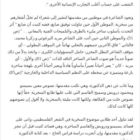
الشعب على حساب أغلب التجارب الإنسانية الأخرى “.
وتعود الشاعرة في موطنين من مقدمتها لتشير إلى شعراء لم تخلُ أشعارهم
من سخرية. الموطن الأول حين تناولت توفيق صايغ، ففيه كتبت أن صايغ ” آثر
التحدث بأسلوب ساخر مليء بالظرف والتلميحات الفنية بالمعاني … ” (ص
51)، والموطن الثاني حين أتت على الشاعر مريد البرغوثي و زكريا محمد،
فالثاني ” فاق الآخرين جميعهم بالتخلي نهائياً عن الموقف البطولي – أي
موقف الشاعر البطل المحرر، حامل المسؤوليات الكبرى -، واتخذ بدلاً من ذلك
صوتاً جديداً هو صوت الشاعر الساخر الناقد للذات ” (ص 83)، والأول – أي
مريد – كان ” يعبر أحياناً تعبيراً مأساوياً هادئاً ويعبر أحياناً أخرى بلهجة ساخرة
بارعة ومتميزة عن سخطه على النظم السياسية الداخلية والخارجية “(ص85).
وما غاب عن ذهن الدكتورة، وهي تكتب مقدمتها، نصوص معين بسيسو
ومحمود درويش وسميح القاسم التي غلب عليها طابع السخرية. حقاً إنها
نصوص خلت من الفكاهة، ولكنها كانت مليئة بالسخرية. ولا أقول إن نصوصهم
كلها كانت كذلك.
لقد تناول أحد طلابي موضوع السخرية في الشعر الفلسطيني، واتى على
قصائد بسيسو ودرويش والقاسم الساخرة، وهي قصائد كتبت قبل أن تنجز
الدكتورة مقدمتها، وإن أنجزت دراسة فراس الحاج – بعد كتابة الدكتورة
بسنوات.