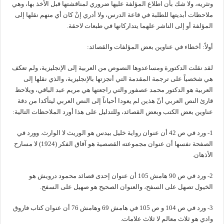
وتثريه، ولا شك بأن اطلاع المؤلفة عليها ضروري لمناقشتها قبل الأخذ بها، وهي
ملاحظات أبديتها للطلبة في قاعة الدرس، ولا أدري إنْ كان أي منهم نقلها إلى
المؤلفة أو إلى الناشر علهما يتداركانها في طبعات لاحقة.
أولاً: أخطاء في عناوين بعض المؤلفات والقصائد:
لقد نقلت الدكتورة ومساعدوها النصوص من العربية إلى الإنجليزية، ولم تعكف
هي شخصياً على ترجمة المقدمة التي أنجزتها بالإنجليزية، والذي نقلها إلى
العربية هو الدكتور محمد عصفور والتي راجعتها هي مريم عبد الباقي، ويلاحظ
قارئ النص العربي أنّ هذين لم يعودا أحياناً إلى النص العربي ليتأكدا من دقة
عناوين بعض الكتب وبعض القصائد، وللتدليل على هذا أورد الملاحظات التالية:
1- ورد في ص 42 أن عنوان رواية خليل بيدس هو الوريث لا الوارث. وورد في
الصفحة نفسها أن عنوان مجموعته القصصية هو آفاق الفكر (1924) لا مسارح
الأذهان.
2- ورد في ص 90 هامش 105 أن عنوان إحدى قصائد محمود درويش هو
الخيول تصهل على السفح، والعنوان الصحيح هو صهيل على السفح.
3- ورد في ص 104 و ص 105 في هامش 69 وهامش 76 أن عنوان كتاب فاروق
وادي هو ثلاث معالم لا ثلاث علامات.