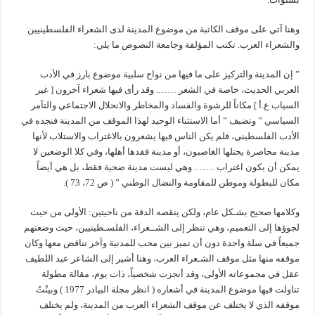
وهنا آتي على موقف الكاتبة من موضوع المدينة لدى الشعراء الفلسطينيين
والشعراء العرب. تكتب المؤلفة وجامعة النصوص ما يلي:
” إن المدينة والتركيز على ما فيها من نواح سلبية موضوع بارز في الأدب
العربي الحديث، خاصة في الشعر ……. وقد رأى فيها شعراء آخرون [ غير
السياب ع.أ ] مكاناً للرشوة والفساد والمخاطر والانحلال الاجتماعي والتآمر
السياسي ” وتضيف ” أما الاستثناء الوحيد لهذا الموقف من المدينة فنجده في
الأدب الفلسطيني، فلم يكن الناس فيها يشعرون بالاغتراب والاستلاب لأنها
مدينة محاصرة يحتلها الغاصبون، أو مدينة فقدها أهلها، وفي كلا الوضعين لا
يمكن أن يكون اغتراب ……. وهي ليست مدينة ضحية فقط، بل هي أيضاً
مكان للبطولة وموطن للمقاومة والنضال الوطني ” ( ص 72، 73 ).
وكلامها صحيح بشـكل عام، ولكن ينقصه الدقة من ناحيتين: الأولى من حيث
لجوؤها إلى التعميم، وهي تنظر إلى الشــعراء، الفلسـطينيين، حيث وضعتهم
جميعاً في سلة واحدة دون أن تميز بين محب للمدنية وآخر تناقض معها وكان
موقفه منها مثل موقف الشـعراء العرب، وهنا أشير إلى الشاعر عبد اللطيف
عقل في مجموعاته الأولى، وقد أنجزت شخصياً، ذات يوم، مقالة مطولة
تناولت فيها موضوع المدينة في أشعاره ( انظر مجلة البيادر 1977 ) وبينْتُ
موقفه الذي لا يختلف عن موقف الشعراء العرب من المدينة، ولم يختلف