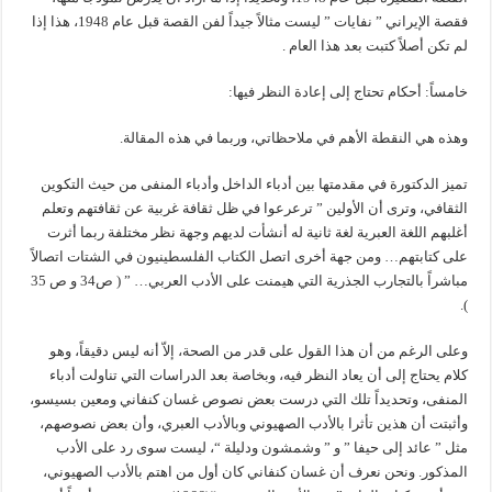
فقصة الإيراني ” نفايات ” ليست مثالاً جيداً لفن القصة قبل عام 1948، هذا إذا
لم تكن أصلاً كتبت بعد هذا العام .
خامساً: أحكام تحتاج إلى إعادة النظر فيها:
وهذه هي النقطة الأهم في ملاحظاتي، وربما في هذه المقالة.
تميز الدكتورة في مقدمتها بين أدباء الداخل وأدباء المنفى من حيث التكوين
الثقافي، وترى أن الأولين ” ترعرعوا في ظل ثقافة غربية عن ثقافتهم وتعلم
أغلبهم اللغة العبرية لغة ثانية له أنشأت لديهم وجهة نظر مختلفة ربما أثرت
على كتابتهم… ومن جهة أخرى اتصل الكتاب الفلسطينيون في الشتات اتصالاً
مباشراً بالتجارب الجذرية التي هيمنت على الأدب العربي… ” ( ص34 و ص 35
).
وعلى الرغم من أن هذا القول على قدر من الصحة، إلاّ أنه ليس دقيقاً، وهو
كلام يحتاج إلى أن يعاد النظر فيه، وبخاصة بعد الدراسات التي تناولت أدباء
المنفى، وتحديداً تلك التي درست بعض نصوص غسان كنفاني ومعين بسيسو،
وأثبتت أن هذين تأثرا بالأدب الصهيوني وبالأدب العبري، وأن بعض نصوصهم،
مثل ” عائد إلى حيفا ” و ” وشمشون ودليلة “، ليست سوى رد على الأدب
المذكور. ونحن نعرف أن غسان كنفاني كان أول من اهتم بالأدب الصهيوني،