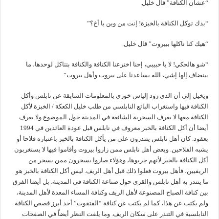
“عشان الكنافة” قال خليل.
“بدك توكل الكنافة بالخبزة! إنت من وين يا أخ؟”
“هيك كنا ناكلها ببيروت” قال خليل.
“شو هالحكي! لا يا حبيبي، إحنا اخترعنا الكنافة والكنافة بتتاكل لوحدها، ما
بينضاف إلها إشي، الله يساعدنا على بيروت وأهل بيروت”.
ويخيل إلي أن الذي زود إلياس خوري بالمعلومات السابقة عن نابلس وأكل
الكنافة فيها واستغراب البائع النابلسي من طلب خليل الكعكة / الخبزة لأكل
الكنافة معها لا يعرف السخرية الشائعة في المدينة حول الموضوع ولا يعرف
أيضا أن أكل الكنافة بالخبز معروف في نابلس قبل عودة العائدين في 1994
بعقود. كان أهل نابلس يتندرون على من يأكل الكنافة بالخبز باعتباره فلاحا أو
يشبه الفلاحين. وبعض أهل نابلس ممن زاروا بيروت وأقاموا فيها لا يستغربون
أكل الكنافة بالخبز لأنهم جربوها، وهؤلاء صاروا يسخرون ممن يسخر من
الريفيين، فأهل بيروت فعلوا ذلك قبل أهل الريف. ليس أكل الكنافة بالخبز هو
ما يتندر به أهل نابلس والقرى حول صناعة الكنافة في المدينة، بل أيضا الفرق
بين كنافة الصباح المصنوعة لأهل الريف وكنافة المساء المعدة لأهل المدينة،
ولم يكتب عن هذا، كما لم يكتب عن كنافة “الفتفوت” أحد أبرز قصص الكنافة
النابلسية في التندر على سكان الريف. وما يلفت النظر أيضاً في الصفحات