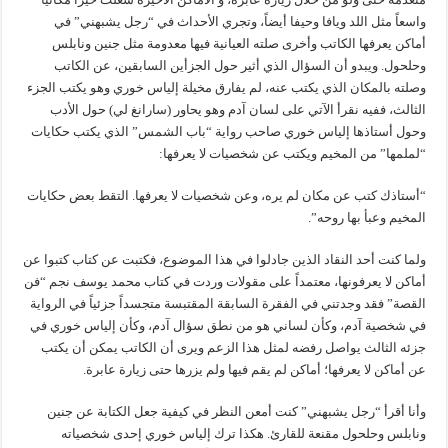
واسعاً مثل اللد ويافا وحيفا أيضاً، وتجري الأحداث في “رجل يشبهني” في
أماكن يعرفها الكاتب وأخرى صلته العيانية فيها معدومة مثل جنين ونابلس
وحلحول. ويبدو أن السؤال الذي أثير حول الجزأين السابقين، عن الكاتب
وصلته بالمكان الذي يكتب عنه، لم يفارق مخيلة إلياس خوري وهو يكتب الجزء
الثالث، ففيه نقرأ الآتي على لسان آدم وهو يحاور (سارانغ لي) حول الأدب
وحول أستاذها إلياس خوري صاحب رواية “باب الشمس” الذي يكتب حكايات
“لملمها” من المخيم ويكتب عن شخصيات لا يعرفها:
“أستاذك كتب عن مكان لم يره، وعن شخصيات لا يعرفها. التقط بعض حكايات
المخيم وعبأ بها روحه”.
ولما كنت أحد النقاد الذين جادلوا في هذا الموضوع، فكتبت عن كتاب كتبوا عن
أماكن لا يعرفونها، معتمداً على مقولات وردت في كتاب محمد يوسف نجم “فن
القصة” فقد وجدتني في الفقرة السابقة المقتبسة متجسداً جزئياً في الرواية
في شخصية آدم، وكأن لساني هو من نطق سؤال آدم، وكأن إلياس خوري في
جزئه الثالث يواصل رفضه لمثل هذا الزعم ويرى أن الكاتب يمكن أن يكتب
عن أماكن لا يعرفها؛ أماكن لم يقم فيها ولم يزرها حتى زيارة عابرة.
وأنا أقرأ “رجل يشبهني” كنت أمعن النظر في كيفية جعل الكتابة عن جنين
ونابلس وحلحول مقنعة للقارئ. هكذا ترك إلياس خوري إحدى شخصياته