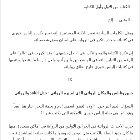
– الكتابة من الأول وأول الكتابة
– المثنى … إلخ .
ومثل الكلمات السابقة تعبير النكبة المستمرة. إنه تعبير يكرره إلياس خوري
في كتاباته ونجده يتكرر في الرواية على لسان بعض شخصياته.
إن فكرة الكتابة والمحو تتكرر في “رجل يشبهني” وقد تكررت في “يالو” على
الرغم من التباين الثقافي الواسع بين يالو وآدم، ولعل دارسا ما يتتبعها ويتتبعها
في كتابات إلياس خوري خارج نطاق رواياته.
IX
جنين ونابلس والمكان الروائي الذي لم يره الروائي : جدل الناقد والروائي
السؤال الذي أثير حول “أولاد الغيتو: اسمي آدم و نجمة البحر” يثار هنا أيضاً
وهو: “ما هي صلة إلياس خوري بالأمكنة التي يكتب عنها”؟.
جرت الأحداث الروائية في الجزأين الأولين من الرواية في أماكن متعددة، منها
ما كان وثيق الصلة بالكاتب مثل نيويورك، ومنها ما كانت صلته المباشرة فيه
منعدمة حتى ولو من خلال زيارة عابرة، و الأماكن الأخيرة شغلت حيزاً مكانياً