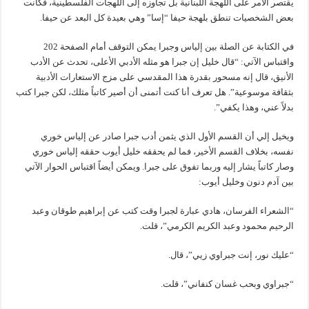
يقتصر الأمر على اللهجة اللبنانية بل تجاوزه إلى اللهجات الفلسطينية، فكانت
بعض الشخصيات تنطق بلهجة حيفا “إسا” وهي بعيدة كل البعد عن حيفا.
في الكتابة عن الصلة بين إلياس وجبرا يمكن التوقف أمام الصفحة 202
واقتباس الآتي: “قال خليل إن جبرا هو مثله الأدبي الأعلى، تحدث عن الأدب
الأنيق، قال إنه مسحور بقدرة هذا المقدسي على مزج الاستعارات الأدبية
بثقافة موسوعية”. هل تعرف أنا كنت أتمنى أن أصير كاتباً مثلك، لكن جبرا كتب
بدلاً عني، وهذا يكفي”.
ويخيل إلي أن القسم الأول الذي يثمن أدب جبرا صادر عن إلياس خوري
نفسه، بخلاف القسم الأخير، فما لم يحققه خليل أيوب حققه إلياس خوري
وصار كاتباً يشار إليه وربما تفوق على جبرا. ويمكن أيضاً اقتباس الحوار الآتي
بين آدم دنون وخليل أيوب:
“الشعراء الفرسان، هادي عبارة لجبرا وقت كتب عن إبراهيم طوقان وعبد
الرحيم محمود وعبد الكريم الكرمي”، قلت.
“عليك نور، إنت جبراوي زيي”، قال.
“جبراوي وبحب غسان كنفاني”، قلت.