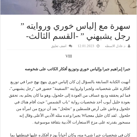
سهرة مع إلياس خوري وروايته ”
رجل يشبهني ” -القسم الثالث-
د.عادل الاسطه
12.01.2023
اضف تعليق
VIII
جبرا إبراهيم جبرا وإلياس خوري وتوزيع أفكار الكاتب على شخوصه
أنهيت الكتابة السابقة بالسؤال إن كان إلياس خوري ينهج نهج جبرا في توزيع
أفكاره على شخصياته، ولجبرا ولروايته “السفينة” حضور في “رجل يشبهني”،
فما لم يحققه وديع عساف من العودة إلى حلحول، وهو ما كان يحلم به، تحقق
بعودة خليل أيوب أحد شخصيات رواية “باب الشمس” حيث أقام هناك في
حلحول وعاش على أرض فلسطين و “تحلحل” بعد أن تزوج من امرأة من
حلحول . لقد كان خليل معجباW بجبرا وعده مثله الأدبي الأعلى وقال إنه
مسحور بقدرته على مزج الاستعارات الأدبية بثقافة موسوعية .
كان في شخصيات جبرا شيء منه، وكان أحياناً يوزع أفكاره عليها فينطقها بما