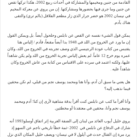
القادمة من جنين ومخيمها والمشاركة في أحداث ربيع 2002، هكذا تركها تقص
عن جنين وما جرى فيها بحضورها ومشاركتها. إن من يروي عن معركة المخيم
في نيسان 2002 هو خضر جرار الذي زار مطعم الفلافل (بالم تري) والتقى
هناك بآدم.
يمكن قول الشيء نفسه عن القص عن نابلس وحلحول أيضاً. بل ويمكن القول
إن ما ورد عن الخروج من اللد في 1948 بدا أيضاً مقنعاً، فآدم / إلياس هنا
يقتبس من كتاب عودة الرنتيسي الذي وصف تجربته في الخروج من اللد، وكان
عمره يوم خرج 12 عاماً. لم يعش إلياس تجربة الخروج من اللد ولم يكن شاهداً
عليها، ولكنه اعتمد في سرده على الاقتباس من كتابة من عاش الخروج وكان
شاهداً عليه .
هل يعني ما سبق أن آدم، وأنا هنا ومحمد يوسف نجم من قبلي، لم نكن محقين
فيما نذهب إليه؟
وأنا أقرأ ما كتب عن نابلس كنت أقرأ بدقة متناهية لأرى إن كنا؛ آدم ومحمد
يوسف نجم وأنا، محقين في معتقدنا أو مخطئين.
يروي خليل أيوب العائد من لبنان إلى الضفة الغربية إثر اتفاق أوسلو1993 أنه
شارك في الدفاع عن نابلس في 2002 -ثمة خطأ تاريخي ناجم عن السهو إذ
يرد مرة إن القتال حدث في أيلول لا في نيسان- ويصف خليل المكان الذي نزل