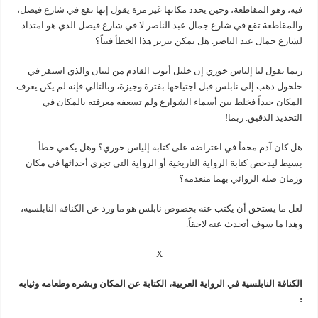
فيه، وهو المقاطعة، وحين يحدد مكانها غير مرة يقول إنها تقع في شارع فيصل،
والمقاطعة تقع في شارع جمال عبد الناصر لا في شارع فيصل الذي هو امتداد
لشارع جمال عبد الناصر. هل يمكن تبرير هذا الخطأ فنياً؟
ربما يقول لنا إلياس خوري إن خليل أيوب القادم من لبنان والذي استقر في
حلحول ذهب إلى نابلس قبل اجتياحها بفترة وجيزة، وبالتالي فإنه لم يكن يعرف
المكان جيداً فخلط بين أسماء الشوارع ولم تسعفه معرفته بالمكان في
التحديد الدقيق. ربما!
هل كان آدم محقاً في اعتراضه على كتابة إلياس خوري؟ وهل يكفي خطأ
بسيط ليدحض كتابة الرواية التاريخية أو الرواية التي تجري أحداثها في مكان
وزمان صلة الروائي بهما منعدمة؟
لعل ما يستحق أن يكتب عنه بخصوص نابلس هو ما ورد عن الكنافة النابلسية،
وهذا ما سوف أتحدث عنه لاحقاً.
X
الكنافة النابلسية في الرواية العربية، الكتابة عن المكان وبشره وطعامه وثيابه
: