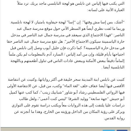
التي يكتب فيها إلياس عن نابلس هو لهجة النابلسي ماجد بريك. ترد مثلاً
العبارة الآتية على لسانه:
“أشك، بس إسا مش وقتها”. إن “إسا” لهجة حيفاوية بامتياز، لا لهجة نابلسية.
وربما ما لفت نظري أيضاً هو السطر الآتي حول موقع مدرسة جمال عبد
الناصر: “فهذا الاجتماع الذي سيعقد في مدرسة جمال عبد الناصر في مدخل
حارة الياسمينة سيكون الاجتماع الأخير”. هل تقع مدرسة جمال عبد الناصر حقا
في مدخل حارة الياسمينة؟. كما ذكرت فإن خليل أيوب وصل إلى نابلس قبل
اجتياحها بأيام قليلة، وإن من أمد إلياس / السارد آدم بالمعلومات لم يكن ملماً
إلماماً دقيقاً ببعض الأمكنة وببعض عادات الناس في تناول أطعمتهم وباللهجة
النابلسية أيضا .
كتبت عن نابلس ابنة المدينة سحر خليفة في أكثر رواياتها، وكتبت عن انتفاضة
الأقصى فيها أيضا عفاف خلف “لغة الماء” وكتب، من قبل، عن الانتفاضة الأولى
فيها الروائي الفلسطيني رشاد أبو شاور “شبابيك زينب”، كما كتب عنها كميل
أبو حنيش “جهة سابعة” ووليد الشرفا “ليتني كنت أعمى”، ولعل طالب
دراسات عليا يلتفت إلى هذه الروايات معاً ويكتب دراسة تقوم على التوازي
ويركز على رؤية المكان من الداخل ورؤيته من الخارج، وهذا ما أنجزته عن
رواية القدس.