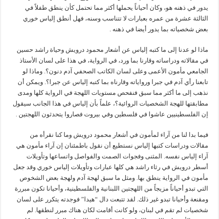
يدور في ذهنه هو، وكان أحياناً يحملها أكثر مما تحتمل كأن ينطق طفلاً في
الثالثة عشرة من عمره بعبارات لا تتناسب وسنه، فهل أنطق إلياس خوري
بعض شخصياته بما يدور أيضا في ذهنه .
ماذا لو عدنا إلى ما كتبه إلياس عن أشعار محمود درويش وحياة راشد حسين
في مقالاته ودراساته وقارنا بما ورد، في الرواية، في هذا على لسان الأستاذ
الجامعي مأمون الأعمى وعلى لسان الكاتب الصحفي آدم دنون؟. وماذا لو
تابعنا رأي آدم في جبرا ورواياته وقارناه بما كتبه إلياس عن جبرا؟. ويمكن أن
نذهب إلى ما أكثر مما سبق فنفحص مستويات اللهجة في الرواية كلها ومدى
مطابقتها للهجة الشخصيات الروائية؟، علماً بأن إلياس في هذا الجانب سيقول
إن الفلسطينيين عاشوا في فلسطين وفي بيروت فصاروا يتحدثون اللهجتين .
فيما بدا لنا من آراء لمأمون في أشعار محمود درويش وما كنا نقرأه من
مقالات ودراسات كتبها إلياس نستطيع أن نقول باطمئنان إن آراء مأمون هي
آراء إلياس نفسه. المثنى وفجوات الصمت والفواصل واتساعها وتأويلات
أسطر درويش في رثاء راشد هي كلها عبارات وتأويلات إلياس خوري وقد جعل
مأمون في الرواية ينطق بها. ومثل ما سبق لهجة آدم ولهجة بعض الشخوص
التي تبدو أحياناً مزيجاً من اللهجتين اللبنانية والفلسطينية، وأحيانا تكون مبررة
ومقنعة وأحيانا تبدو غير ذلك. لقد تتبعت دال “هيدا” فوجدته يتكرر على لسان
شخصيات لم تقم في لبنان، ولو كانت أقامت لكان هناك مبرر لنطقها. لم