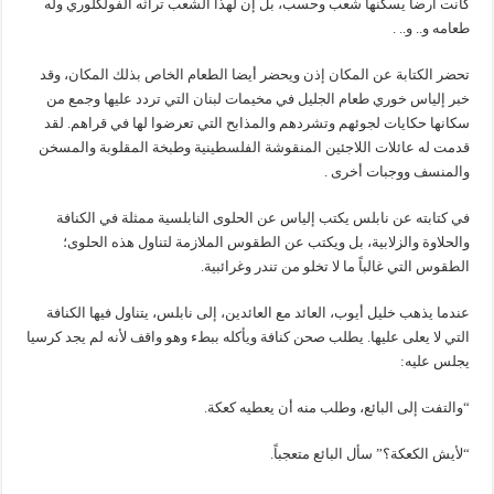
كانت أرضا يسكنها شعب وحسب، بل إن لهذا الشعب تراثه الفولكلوري وله
طعامه و.. و.. .
تحضر الكتابة عن المكان إذن ويحضر أيضا الطعام الخاص بذلك المكان، وقد
خبر إلياس خوري طعام الجليل في مخيمات لبنان التي تردد عليها وجمع من
سكانها حكايات لجوئهم وتشردهم والمذابح التي تعرضوا لها في قراهم. لقد
قدمت له عائلات اللاجئين المنقوشة الفلسطينية وطبخة المقلوبة والمسخن
والمنسف ووجبات أخرى .
في كتابته عن نابلس يكتب إلياس عن الحلوى النابلسية ممثلة في الكنافة
والحلاوة والزلابية، بل ويكتب عن الطقوس الملازمة لتناول هذه الحلوى؛
الطقوس التي غالباً ما لا تخلو من تندر وغرائبية.
عندما يذهب خليل أيوب، العائد مع العائدين، إلى نابلس، يتناول فيها الكنافة
التي لا يعلى عليها. يطلب صحن كنافة ويأكله ببطء وهو واقف لأنه لم يجد كرسيا
يجلس عليه:
“والتفت إلى البائع، وطلب منه أن يعطيه كعكة.
“لأيش الكعكة؟” سأل البائع متعجباً.