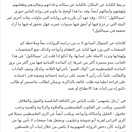
ترتبط الكتابة عن المكان بالكتابة عن سكانه وعاداتهم وتقاليدهم وطعامهم
ولهجتهم وأمثالهم أيضاً، وقد بدا هذا أوضح ما يكون في رواية إلياس خوري
“سينالكول” 2012 ، وقد جهد أن يكرره في رواياته التي تناولت بيئات أخرى غير
البيئة التي ترعرع فيها أو أنفق فيها سنوات عمره، فهل تحقق له فيها ما أراد
تحققه في سينالكول؟
للإجابة عن السؤال السابق لا بد من دراسة للروايات معاً وملاحظة كم
الصفحات التي ورد فيها كتابة عن الطعام وأنواعه وكذلك تتبع الشخصيات
ولهجاتها وتردد الأمثلة على لسانها، ولا أبالغ إذا قلت إن “سينالكول” في هذا
الجانب تبدو متميزة أكثر من غيرها. إن المائدة اللبنانية فيها تبرز أكثر من بروز
المائدة الفلسطينية في “أولاد الغيتو” بأجزائها الثلاثة، وكذلك وصف العادات
والتقاليد، علماً بأن رأيي لا يعتمد على دراسة إحصائية وصفية قدر اعتماده
على قراءة انطباعية ظلت عالقة بالذاكرة، ويمكن لطالب ماجستير أو طالب
دكتوراه من إثبات هذا الانطباع أو نفيه.
في “رجل يشبهني” يكتب إلياس عن الكنافة النابلسية والفول والفلافل
الجنيني، ويكتب عن العكوب الفلسطيني والحلاوة والزلابية والعنبية وعنب
حلحول / الخليل وأشكاله وأنواعه، ويكتب أيضاً عن الزي الفلسطيني ممثلا في
الزي التراثي لقرية أبو شوشة وعيلبون، ويشغل هذا صفحات لا بأس بها من
الرواية. كأن دحض الرواية الصهيونية لا يكفي من خلال إثبات أن فلسطين