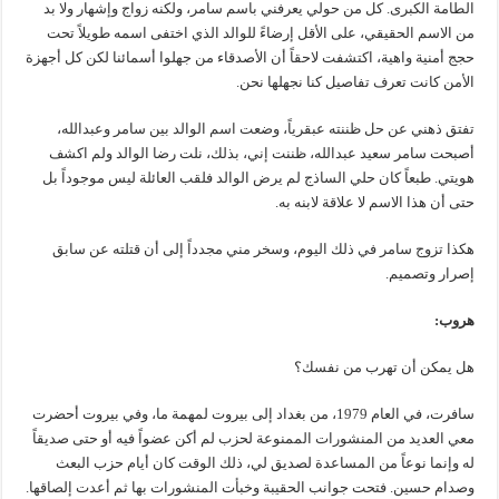
الطامة الكبرى. كل من حولي يعرفني باسم سامر، ولكنه زواج وإشهار ولا بد
من الاسم الحقيقي، على الأقل إرضاءً للوالد الذي اختفى اسمه طويلاً تحت
حجج أمنية واهية، اكتشفت لاحقاً أن الأصدقاء من جهلوا أسمائنا لكن كل أجهزة
الأمن كانت تعرف تفاصيل كنا نجهلها نحن.
تفتق ذهني عن حل ظننته عبقرياً، وضعت اسم الوالد بين سامر وعبدالله،
أصبحت سامر سعيد عبدالله، ظننت إني، بذلك، نلت رضا الوالد ولم اكشف
هويتي. طبعاً كان حلي الساذج لم يرض الوالد فلقب العائلة ليس موجوداً بل
حتى أن هذا الاسم لا علاقة لابنه به.
هكذا تزوج سامر في ذلك اليوم، وسخر مني مجدداً إلى أن قتلته عن سابق
إصرار وتصميم.
هروب:
هل يمكن أن تهرب من نفسك؟
سافرت، في العام 1979، من بغداد إلى بيروت لمهمة ما، وفي بيروت أحضرت
معي العديد من المنشورات الممنوعة لحزب لم أكن عضواً فيه أو حتى صديقاً
له وإنما نوعاً من المساعدة لصديق لي، ذلك الوقت كان أيام حزب البعث
وصدام حسين. فتحت جوانب الحقيبة وخبأت المنشورات بها ثم أعدت إلصاقها.