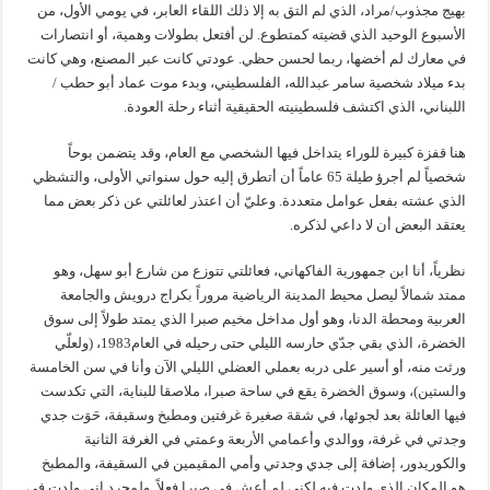
بهيج مجذوب/مراد، الذي لم التق به إلا ذلك اللقاء العابر، في يومي الأول، من
الأسبوع الوحيد الذي قضيته كمتطوع. لن أفتعل بطولات وهمية، أو انتصارات
في معارك لم أخضها، ربما لحسن حظي. عودتي كانت عبر المصنع، وهي كانت
بدء ميلاد شخصية سامر عبدالله، الفلسطيني، وبدء موت عماد أبو حطب /
اللبناني، الذي اكتشف فلسطينيته الحقيقية أثناء رحلة العودة.
هنا قفزة كبيرة للوراء يتداخل فيها الشخصي مع العام، وقد يتضمن بوحاً
شخصياً لم أجرؤ طيلة 65 عاماً أن أتطرق إليه حول سنواتي الأولى، والتشظي
الذي عشته بفعل عوامل متعددة. وعليّ أن اعتذر لعائلتي عن ذكر بعض مما
يعتقد البعض أن لا داعي لذكره.
نظرياً، أنا ابن جمهورية الفاكهاني، فعائلتي تتوزع من شارع أبو سهل، وهو
ممتد شمالاً ليصل محيط المدينة الرياضية مروراً بكراج درويش والجامعة
العربية ومحطة الدنا، وهو أول مداخل مخيم صبرا الذي يمتد طولاً إلى سوق
الخضرة، الذي بقي جدّي حارسه الليلي حتى رحيله في العام1983، (ولعلّي
ورثت منه، أو أسير على دربه بعملي العضلي الليلي الآن وأنا في سن الخامسة
والستين)، وسوق الخضرة يقع في ساحة صبرا، ملاصقا للبناية، التي تكدست
فيها العائلة بعد لجوئها، في شقة صغيرة غرفتين ومطبخ وسقيفة، حَوَت جدي
وجدتي في غرفة، ووالدي وأعمامي الأربعة وعمتي في الغرفة الثانية
والكوريدور، إضافة إلى جدي وجدتي وأمي المقيمين في السقيفة، والمطبخ
هو المكان الذي ولدت فيه لكني لم أعش في صبرا فعلاً. ولمجرد إني ولدت في