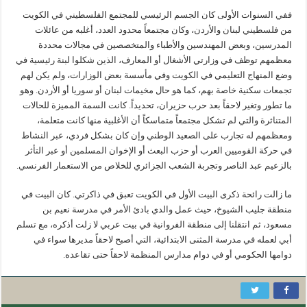
ففي السنوات الأولى كان الجسم الرئيسي للمجتمع الفلسطيني في الكويت
من فلسطيني لبنان والأردن، وكان مجتمعاً محدود العدد، أغلبه من عائلات
المدرسين، وبعض المهندسين والأطباء والمتخصصين في مجالات محددة
معظمهم توظف في وزارتي الأشغال أو المعارف، الذين شكلوا لبنة رئيسية في
وضع المنهاج التعليمي في الكويت وفي مأسسة بعض الوزارات، ولم يكن لهم
تجمعات سكنية خاصة بهم، كما هو حال مخيمات لبنان أو سوريا أو الأردن. وهو
ما تطور وتغير لاحقاً بعد حرب حزيران، تحديداً. كانت السمة المميزة للحالات
المتناثرة والتي لم تشكل مجتمعاً متماسكاً أن الأغلبية منها كانت متعلمة،
ومعظمهم له تجارب على الصعيد الوطني وإن كان بشكل فردي، عبر النشاط
في حركة القوميين العرب أو حزب البعث أو الإخوان المسلمين أو عبر التأثر
بالزعيم عبد الناصر وتجربة الشعب الجزائري للخلاص من الاستعمار الفرنسي.
ما زالت رائحة ذكرى البيت الأول في الكويت تعبق في ذاكرتي. كان البيت في
منطقة جليب الشيوخ، حيث عمل والدي بادئ الأمر في مدرسة نعيم بن
مسعود، ثم انتقلنا إلى منطقة الفروانية في بيت عربي لا زلت أذكره، مع تسلم
أبي لعمله في مدرسة المثنى الابتدائية، التي أصبح لاحقاً مديرها سواء في
دوامها الحكومي أو في دوام مدارس المنظمة لاحقاً حتى تقاعده.