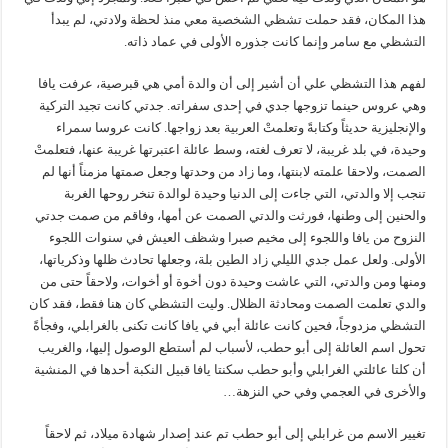
هذا المكان، فقد حملت تشظي الشخصية معي منذ لحظة ولادتي، لم يبدأ
التشظي مع سامر وإنما كانت جذوره الأولى في عماد ذاته.
لفهم هذا التشظي علي أن أشير إلى أن والدة أمي هي قبرصية، عرفت يافا
وهي عروس حينما تزوجها جدي في إحدى سفراته. جدتي كانت تجيد التركية
والإنجليزية حديثاً وكتابةً وتعلمتْ العربية بعد زواجها. كانت عروسا سمراء
وحيدة، في بلد غريبة، لا تعرف لغته، وسط عائلة اعتبرتها غريبة عنها، فتعلمتْ
الصمت، ولاحقا علمته لابنتها، وما زاد من وحدتها وجعل صمتها مزمناً أنها لم
تنجب إلا والدتي، التي جاءت إلى الدنيا وحيدة لوالدة تنخر روحها الغربة
والحنين إلى وطنها، فورثت والدتي الصمت عن أمها، وفاقم من صمت جدتي
النزوح من يافا واللجوء إلى مخيم صبرا وشظف العيش في سنوات اللجوء
الأولى. ولعل عمل جدي الليلي زاد الطين بلة، وجعلها تحادث ظلها وذكرياتها،
ومنها ومن والدتي، التي عاشت وحيدة دون أخوة أو أخوات، ولاحقاً حتى من
والدي تعلمت الصمت ومحادثة الظلال. وليت التشظي كان هنا فقط، فقد كان
التشظي مزدوجاً، فحين كانت عائلة أبي في يافا كانت تكنى بالغرابلي، وفجأةً
تحول اسم العائلة إلى أبو حطب، لأسباب لم أستطع الوصول إليها، والغريب
أن كلتا عائلتي الغرابلي وأبو حطب سكنتا يافا قبيل النكبة أحدها في المنشية
والأخرى في العجمي وفي حي النزهة…
تغيير الاسم من غرابلي إلى أبو حطب تم عند إصدار شهادة ميلاد، ثم لاحقاً