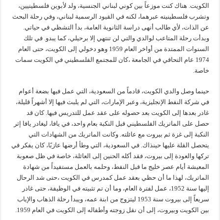
الكويت. هناك كنت موزعاً بين كوني لبناني الجنسية، ولد لأبوين فلسطينيين،
وتشرب فلسطينيته عبرهما، لكنه في القيود الرسمية لبناني، وفي رحلة البحث
عن الذات، لأي طالب أنهى دراسة الثانوية العامة، بدأ التشظي في حياتي.
وبدأت رحلة المتاعب لوالدي والتي لن تنتهي إلا برحيلي، كما يبدو. في تلك
السنوات الممتدة من أواخر العام 1959 وهو دخولي إلى الكويت، حتى العام
1974 عام التحاقي في الجامعة ،كان للمجتمع الفلسطيني في الكويت سمات
خاصة.
حينما وصل والدي الكويت، قادماً من السعودية، التي عمل فيها بضعة أعوام
في شركة النفط الإنجليزية، وعبر الإمارات، التي لم يلبث فيها إلا أشهراً قليلة،
غادر بعدها إلى الكويت بعد حصوله على عقد عمل للتدريس فيها. كان قد
حصل على الماتريك الفلسطيني قبل النكبة بعام واحد، في يافا، ليغادر يافا إثر
النكبة إلى غزة ثم بيروت مع عائلته. وكانت الماتريك من الشهادات التي
يتحصل القلة عليها حينذاك. في السعودية، التي وطأ أرضها عازبًا، كان يفكر في
تركها والعودة إلى بيروت، فقد أكله الحنين إلى العائلة، خاصة في ظل صعوبة
المعيشة أيام عصر خليج ما قبل النفط، وحلمه بالعمل مستفيداً من شهادة
الماتريك، لهذا ما أن حظي بعقد عمل كمدرس في الكويت ،حتى شد الرحال
إليها سنة 1952، عمل لفترة العام، وما أن تم تثبيته في الوظيفة، حتى غادر
سريعاً إلى بيروت سنة 1953 ليتزوج من ابنة عمه، ويبدأ رحلة الذهاب والإياب
بين الكويت وبيروت، إلى أن نقل زوجته وأطفاله إلى الكويت في العام 1959.