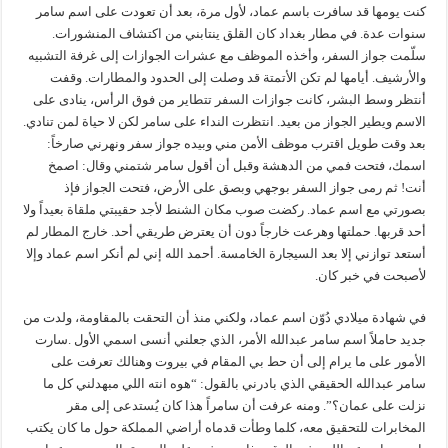
كنت يومها قد سافرت باسم عماد، لأول مرة، بعد أن تعودت على اسم سامر
سنوات عدة. في مطار بغداد كان القلق ينتابني من اكتشاف المنشورات.
سلّمت جواز السفر، وأخذه الموظف مع عشرات الجوازات إلى غرفة التشبيه
والأرشيف. أيامها لم تكن الأتمتة قد وصلت إلى الحدود والمطارات. وقفت
أنتظر وسط البشر، كانت جوازات السفر تتطاير من فوق الرأس، ينادى على
الاسم ويطير الجواز من بعيد. انتظرت النداء على سامر لكن لا حياة لمن تنادي.
بعد وقت طويل اقترب موظف الأمن مني وبيده جواز سفر ونهرني صارخاً:
اسمك، فتحت فمي من الدهشة وقبل أن أقول سامر شتمني وقال: اصمخ
أنت! ثم رمى جواز السفر بوجهي وبصق على الأرض، فتحت الجواز فإذ
بصورتي مع اسم عماد. ركضت صوب مكان الشنط لأجد حقيبتي ملقاة بعيداً ولا
أحد قربها. حملتها وهرعت خارجاً دون أن يعترض طريقي أحد. خارج المطار لم
أستعد توازني إلا بعد السيجارة الخامسة. أحمد الله إني لم أنكر اسم عماد وإلا
لأصبحت في خبر كان.
في شهادة ميلادي دُوّن اسم عماد، ولكني منذ أن التحقت بالمقاومة، ولدت من
جديد حاملاً اسم سامر عبدالله الأمر، الذي جعلني أنسى اسمي الأول .سارت
الأمور على ما يرام إلى أن حط بي المقام في بيروت وهنالك تعرفت على
سامر عبدالله الحقيقي الذي بادرني بالقول: “هوه انته اللي مبهدلني كل ما
نزلت على عمان؟”. ومنه عرفت أن سامراً هذا كان يُستدعى إلى مقر
المخابرات للتحقيق معه، كلما وطأت قدماه أراضي المملكة حول ما كان يكتب