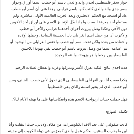
جواز سفر فلسطيني لجدي والد والدتي باسم أبو حطب، بينما أوراق وجواز
سفر جدي والد والدي كانت كلها باسم غرابلي. وهذا عنى أن أسم أبو حطب
عاد أو استجد مع الحكم الانجليزي وبعد الحرب العالمية الأولى مباشرة. ولم
يستطع أحد معرفة السبب ولماذا بدّل الإنجليز الاسم على أوراق أحد الأخوين
دون الآخر، وهكذا وصل بيروت أخوان أحدهما غرابلي والأخر أبو حطب.
والأغرب أن من حمل اسم الغرابلي نال الجنسية اللبنانية، وحملها أولاده
وأحفاده من بعده ولكن تحت اسم أبو حطب واختفى الغرابلي من الوجود. أو
تم اعدامه، بينما من وصل بيروت باسم أبو حطب بقي بهوية اللاجئين
الفلسطينيين. وحملها هو وزوجته وابنته الوحيدة.
هذه احدى نتائج النكبة تفرق الأسر وتمزقها وغربة وانقطاع لصلات الرحم.
هكذا ضعت أنا بين الغرابلي الفلسطيني الذي تحول لأبي حطب اللبناني، وبين
أبو حطب الذي لم يتغير اسمه والذي بقي فلسطينياً.
فهل حملت جينات ازدواجية الاسم هذه وانعكاساتها على ما تهيئه الأيام لنا؟..
تكملة الضياع:
كانت طفولتي على بعد آلاف الكيلومترات، من مكان ولادتي، حيث انتقلت وأنا
ابن ما يقارب السنتين، بحكم عمل والدي كمدرّس في دولة الكويت إلى مدينة