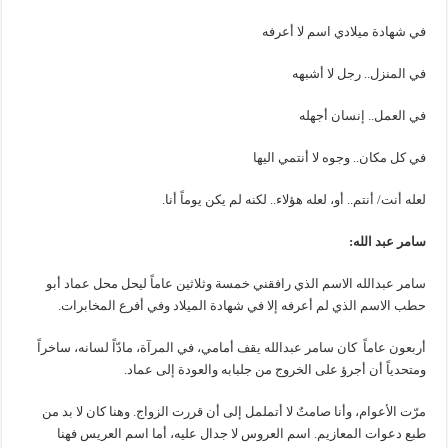
في شهادة ميلادي اسم لا أعرفه
في المنزل.. رجل لا أشبهه
في العمل.. إنسان أجهله
في كل مكان.. وجوه لا أنتمي اليها
لعله أنت/ أنتم.. أو، لعله هؤلاء.. لكنه لم يكن يوماً أنا.
سامر عبد الله:
سامر عبدالله الاسم الذي رافقني خمسة وثلاثين عاماً ليحل محل عماد أبو
حطب الاسم الذي لم أعرفه إلا في شهادة الميلاد وفي أفرع المخابرات.
أربعون عاماً كان سامر عبدالله يقف أمامي، في المرآة، مادّاً لسانه، ساخراً
ومتحدياً أن أجرؤ على الخروج من جلبابه والعودة إلى عماد.
مرّت الأعوام، وأنا صامتٌ لا أتململ إلى أن قررت الزواج. وهنا كان لا بد من
طبع دعوات المعازيم. اسم العروس لا جدال عليه، أما اسم العريس فهنا