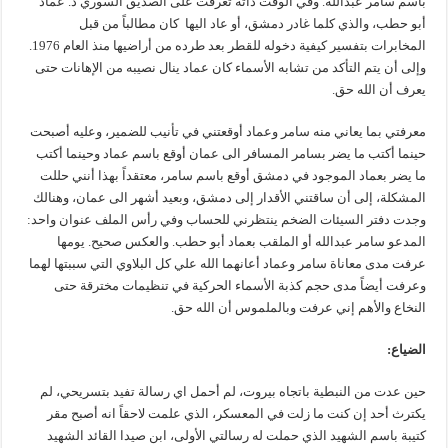
باسم سامر عبدالله. وفي الوقت ذاته تعرفت على الصديق السوري د. عماد
أبو حطب، والذي كلما غادر دمشق، أو عاد اليها كان مطالباً من قبل
المخابرات بتفسير كيفية دخوله للقطر بعد طرده من أراضيها منذ العام 1976.
وإلى أن يتم التأكد من تشابه الأسماء كان عماد ينال نصيبه من الإهانات حتى
يعرف أن الله حق.
معرفتي بما يعاني منه سامر وعماد أوقعتني في تأنيب للضمير، وعليه أصبحت
حينما أكتب ما يضر بسامر المسافر الى عمان أوقع باسم عماد وحينما أكتب
ما يضر بعماد الموجود في دمشق أوقع باسم سامر، معتقداً بهذا أنني حللت
المشكلة، إلى أن ساقتني الأقدار إلى دمشق، وبعيد أشهر الى عمان، وهنالك
وجدت دفتر السيئات الضخم ينتظرني للحساب وفي رأس الملف عنوان واحد:
المدعو سامر عبدالله أو الملقب بعماد أبو حطب. والعكس صحيح. يومها
عرفت مدى معاناة سامر وعماد أعانهما الله علي كل البلاوي التي سببتها لهما
وعرفت أيضاً مدى حجم كذبة الأسماء الحركية في تنظيمات مخترقة حتى
النخاع والأهم إني عرفت وبالملموس أن الله حق.
الضياع:
حين عدت من النبطية باتجاه بيروت، لم أحمل اي رسالة تفيد بتسريحي، لم
يكترث أحد إن كنت ما زلت في المعسكر، الذي علمت لاحقاً انه أصبح مقر
كتيبة باسم الشهيد الذي حملت له رسالتي الأولى، ابن صيدا القائد الشهيد