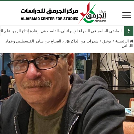
الماضي الحاضر في الصراع الإسرائيلي–الفلسطيني: إعادة إنتاج الزمن علم الآثار
الرئيسية
>
توثيق
>
شذرات من الذاكرة(3): الضياع بين سامر الفلسطيني وعماد
اللبناني