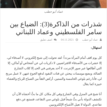
عماد أبو حطب
شذرات من الذاكرة(3): الضياع بين
سامر الفلسطيني وعماد اللبناني
عماد أبو حطب
04.11.2021
اضف تعليق
استهلال:
كل يوم اقف أمام المرآة مردداً: لقد تحولت إلى شبح إلكتروني. لا أصدقاء لي،
إلا عشرات من الأصدقاء الافتراضيين. لا ذكريات لي عن أشخاص أو أماكن، إلا
التي أطالعها عبر صور الإنترنت. لا أحد يعرفني في الحيـ إلا كلاب الشارع
الضالة، وبضع مومسات يبحثن عن فتات النقود لدفع الجوع عنهن. لا عمل مريح
لي، فأنا رغم بلوغي الخامسة والستين، أركض لاهثاً من الصباح للرباح والعشاء
خبيزة كما يقال.
أنا شبح في المنزل وفي الشارع وفي كل مكان. كل ما بتُّ أخشاه الآن أن
تكتشف الدولة بأني بتُّ شبحاً قبل بلوغي سن التقاعد، فتمتنع عن دفع
تقاعدي. الدولة لا تعيل الأشباح الإلكترونيين.