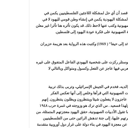
قصد أن أي حل لمشكلة اللاجئين الفلسطينيين يكمن في
 المشكلة اليهودية يكمن في إنشاء وطن قومي لليهود لا في
يونية وكتب عنها لاحظ ذلك. قد يكون تأثره هنا تأثرا غير معلن
كة الصهيونية على فكرة عودة اليهود إلى فلسطين.
يبدو أثر قراءات كنفاني للأدبيات الصهيونية في رواياته أوضح ما يكون في رواية “عائد إلى حيفا” ( 1969) وكتبت هذه الرواية بعد هزيمة حزيران
كوستلر ركزت على شخصية اليهودي الفاعل المتفوق على غيره
عربي فيها عاجز عن الفعل وكسول ومتواكل وبالتالي لا
الديه، فخدم في الجيش الإسرائيلي، وتربى بذلك تربية
ت الصهيونية التي قرأها وخلص إلى أنها تعكس الفكر
ارها عناوين رئيسة لكتابه “في الأدب الصهيوني” (1966) . العرب عاجزون لا يفعلون شيئا وينتظرون ويظلون ينتظرون. إنهم
مقيدون بسلاسل تشدهم إلى الماضي ولا يتقنون سوى الالتفات إليه والبكاء عليه، ولهذا فسعيد . س الذي ترك هو وزوجته في غمرة حرب ١٩٤٨
ه الأعوام ، كما تقول الأدبيات الصهيونية، حقق اليهود معجزتهم المتمثلة، من
هم عليها، إلى جنة تدهش الرائين حتى من الفلسطينيين
ن معجزة اليهود في بناء دولة على غرار دول أوروبية متقدمة