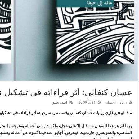
غسان كنفاني: أثر قراءاته في تشكيل
د.عادل الاسطه
16.06.2024
اضف تعليق
ماذا لو تتبع قارئ روايات غسان كنفاني وقصصه ومسرحياته أثر قراءاته في تشكيله
ربما لم يثر هذا السؤال من قبل إلا على خجل، ولكن دارسي أعماله ومترجميها، م
المناصرة والسويسري هارتموت فيندرش، أجابوا عنه فيما كتبوه عن أعماله وصلتها 