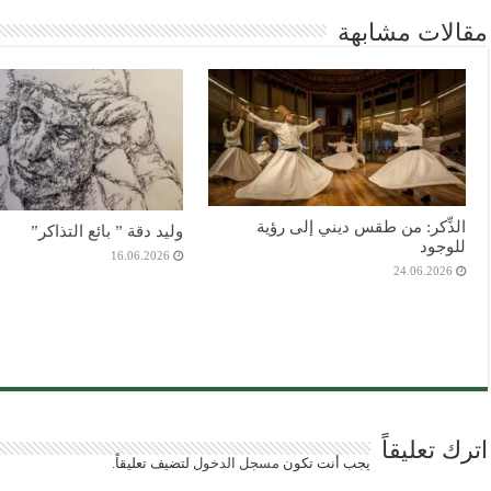
مقالات مشابهة
الذِّكر: من طقس ديني إلى رؤية
وليد دقة ” بائع التذاكر”
للوجود
16.06.2026
24.06.2026
اترك تعليقاً
يجب أنت تكون
مسجل الدخول
لتضيف تعليقاً.