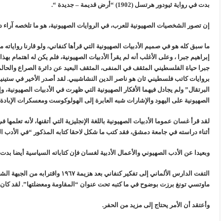
بدت في رواية ثيودور هرتسل (1902) “أرض قديمة – جديدة “.
إن تصور الشخصيات الصهيونية للعرب، في الروايات الصهيونية، هو ما تلخصه آراء د
ما سبق كله هو في صميم الأدبيات الصهيونية التي قرأها كنفاني، ولو قارنا رواياته
إبراهيم جبرا ، وعلى الأغلب أنه لم يقرأ الأدبيات الصهيونية، فلم يكن له اهتمام به
جبرا حياة الفلسطيني المثقف في المنفى، المثقف البعيد عن دائرة الصراع والحال
بروايات كاتب فلسطيني ثان هو ناصر الدين النشاشيبي. لقد أصدر الأخير في ستين
البرتقال” ولم يجادل فيهما الأفكار الصهيونية التي ظهرت في الأدبيات الصهيونية، و
الصهيونية على اليهود والإشارات شبه العابرة إلى الهولوكوست ومعسكرات الإبادة.
لقد قرأ غسان عموما الأدبيات الصهيونية باللغة الإنجليزية التي أتقنها، لأنه تعلم
أثناء دراسته في جامعة دمشق، فقد كتب ما شكل لاحقا كتابه المذكور “في الأدب ا
وبعيدا عن الأدب الصهيوني والأعمال الأدبية لغسان فإن كتاباته السياسية أيضا بدت م
التفت الدارس الألماني إلى تفكير كنفاني
ماوتسي تونغ برزت بوضوح في ما كتبه تحت عنوان “المقاومة ومعضلتها”. لقد كان ي
وأعتقد أن الأمر يحتاج إلى مزيد من الحفر.