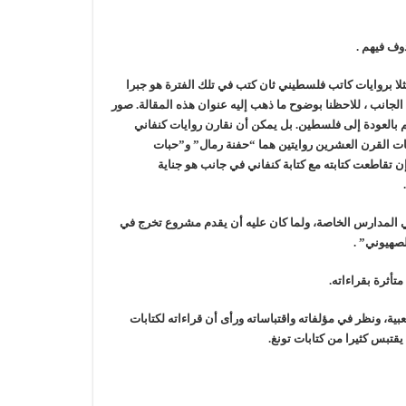
وف فيهم .
 مثلا بروايات كاتب فلسطيني ثان كتب في تلك الفترة هو جبرا
ذا الجانب ، للاحظنا بوضوح ما ذهب إليه عنوان هذه المقالة. صور
م بالعودة إلى فلسطين. بل يمكن أن نقارن روايات كنفاني
يات القرن العشرين روايتين هما “حفنة رمال” و”حبات
إن تقاطعت كتابته مع كتابة كنفاني في جانب هو جناية
ها في المدارس الخاصة، ولما كان عليه أن يقدم مشروع تخرج في
لصهيوني” .
تأثرة بقراءاته.
 بعد هزيمة ١٩٦٧ واقترابه من الجبهة الشعبية، ونظر في مؤلفاته واقتباساته ورأى أن قراءاته لكتابات
قتبس كثيرا من كتابات تونغ.