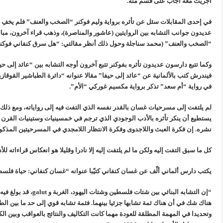
أجريت معه أجاب على قسم منه.
في إحدى المقابلات سئل عن تأثره برواية وليم فوكنر “الصخب والعنف” فلم يخفِ قراء
عديدون جوانب التشابه بين الروايتين (عاشور والمناصرة)، وذهب قراء آخرون، مبا
“الصخب والعنف” (محمد سناجلة وحول ذلك أنظر مقالتي: “هل سرق كنفاني فوكنر؟ جريدة الأيام
وكما تتبع دارسون عديدون تأثره بفوكنر تتبع آخرون أوجه التشابه بين “عائد إلى ح
فيندرش كتب بالألمانية عن “عائد إلى حيفا” مقالا عنوانه “دائرة الطباشير القوقازي
في رواية “أم سعد” تذكر برواية مكسيم غوركي “الأم”.
لم يلتفت إلى مسرحيات غسان بالقدر نفسه الذي التفت فيه إلى رواياته، ومع ذلك ف
يستطيع أن ينكر تأثره بالأدب الوجودي الذي ترجم في خمسينيات وستينيات القرن ا
نشره. إن فكرة العبث واللاجدوى وفكرة الانتظار اللامجدي في المسرحيتين المذكو
كل ما سبق التفت إليه ولكن ما لم يلتفت إليه إلا نادرا وقليلا هو انعكاس قراءاته لل
يكتب دارس ألماني ألّف عن غسان كنفاني كتيّبا عنوانه “غسان كنفاني: حياة فلسطيني” (1975 )
“إن التشابه البنائي بين شتات فلسطين وشتات اليهود، الغربة و
galut
، قد بولغ في
هناك شك في أن هناك ثمة تشابها جزئيا بينهما. فثمة تشابه قوي إلى حد ما بين
وتحديدا في المهمة المطلقة للعودة مهما كانت التكاليف والنتائج بالعواقب وبين ال