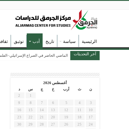
الرئيسية
سياسة
تاريخ
أدب
توثيق
ثقاف
آخر التحديثات
الماضي الحاضر في الصراع الإسرائيلي–الفلسطين
أغسطس 2026
ن
ث
أرب
خ
ج
س
د
2
1
9
8
7
6
5
4
3
16
15
14
13
12
11
10
23
22
21
20
19
18
17
30
29
28
27
26
25
24