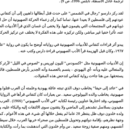
ترجمة عادل الأسطة، نابلس 1996، ص 9) .
لقد ركز دارسو “رجال في الشمس” على حدث قتل أبطالها ذاهبين إلى أن كنفاني 
عودتهم إلى فلسطين لا بعيدا عنها، تماما كما رأى زعماء الحركة الصهيونية أن حل
ذوبانهم في المجتمعات التي يقيمون فيها. ولا يخفى أن غسان الذي قرأ الأدبيات الصه
عنه، تأثرا خفيا غير مباشر، ولكن تركيزه على هذه الفكرة لا يختلف عن تركيز الحر
١٩٦٧، وكان قبل الهزيمة قرأ الأدب الصهيوني قراءة دارس وكتب عنه .
إن الأدبيات الصهيونية مثل “اكسودس” لليون اوريس و “لصوص في الليل” لآرثر 
والمتعالي عليه وبأنه -أي اليهودي – يتسم بالعصمة وأنه الجدير بأرض فلسطين، فال
يستحقها. من هنا جاءت رواية كنفاني لتدحض هذه المقولات.
في “عائد إلى حيفا” يخاطب دوف الذي تبنته عائلة يهودية وعلمته أن العرب قتلوا و
صهيونية، يخاطب والده البيولوجي سعيد . س بعبارات كان كنفاني قرأها في الروايا
الصهيوني، وقد اخت
ولده خلدون دوف ظل ينتظر 20 عاما لم يفعل خلالها أي شيء. في هذ
وجهة نظرهم، بإقامة دولتهم وتحويل فلسطين من صحراء خربها العرب، خلال سيطرت
أنفسهم، ومنهم صفية زوجة سعيد . س وأم خلدون التي اندهشت بما رأت، والكتابة ع