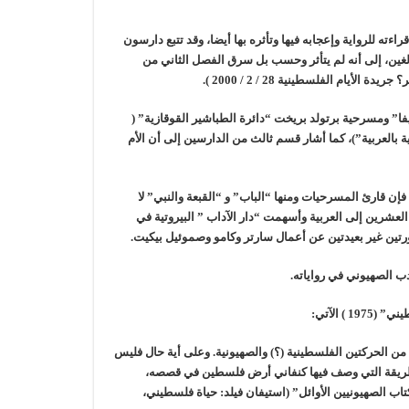
ته للرواية وإعجابه فيها وتأثره بها أيضا، وقد تتبع دارسون
لغين، إلى أنه لم يتأثر وحسب بل سرق الفصل الثاني من
 الفلسطينية 28 / 2 / 2000 ).
يفا” ومسرحية برتولد بريخت “دائرة الطباشير القوقازية” (
ة بالعربية”)، كما أشار قسم ثالث من الدارسين إلى أن الأم
إن قارئ المسرحيات ومنها “الباب” و “القبعة والنبي” لا
لعشرين إلى العربية وأسهمت “دار الآداب ” البيروتية في
رتين غير بعيدتين عن أعمال سارتر وكامو وصموئيل بيكيت.
أدب الصهيوني في رواياته.
 الآتي:
ه من الحركتين الفلسطينية (؟) والصهيونية. وعلى أية حال فليس
 الطريقة التي وصف فيها كنفاني أرض فلسطين في قصصه،
كتاب الصهيونيين الأوائل” (استيفان فيلد: حياة فلسطيني،