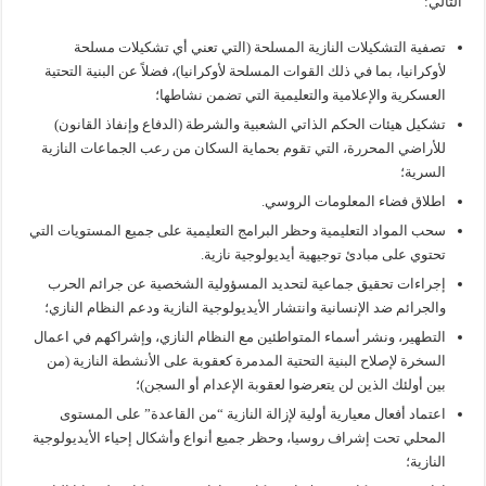
التالي:
تصفية التشكيلات النازية المسلحة (التي تعني أي تشكيلات مسلحة
لأوكرانيا، بما في ذلك القوات المسلحة لأوكرانيا)، فضلاً عن البنية التحتية
العسكرية والإعلامية والتعليمية التي تضمن نشاطها؛
تشكيل هيئات الحكم الذاتي الشعبية والشرطة (الدفاع وإنفاذ القانون)
للأراضي المحررة، التي تقوم بحماية السكان من رعب الجماعات النازية
السرية؛
اطلاق فضاء المعلومات الروسي.
سحب المواد التعليمية وحظر البرامج التعليمية على جميع المستويات التي
تحتوي على مبادئ توجيهية أيديولوجية نازية.
إجراءات تحقيق جماعية لتحديد المسؤولية الشخصية عن جرائم الحرب
والجرائم ضد الإنسانية وانتشار الأيديولوجية النازية ودعم النظام النازي؛
التطهير، ونشر أسماء المتواطئين مع النظام النازي، وإشراكهم في اعمال
السخرة لإصلاح البنية التحتية المدمرة كعقوبة على الأنشطة النازية (من
بين أولئك الذين لن يتعرضوا لعقوبة الإعدام أو السجن)؛
اعتماد أفعال معيارية أولية لإزالة النازية “من القاعدة” على المستوى
المحلي تحت إشراف روسيا، وحظر جميع أنواع وأشكال إحياء الأيديولوجية
النازية؛