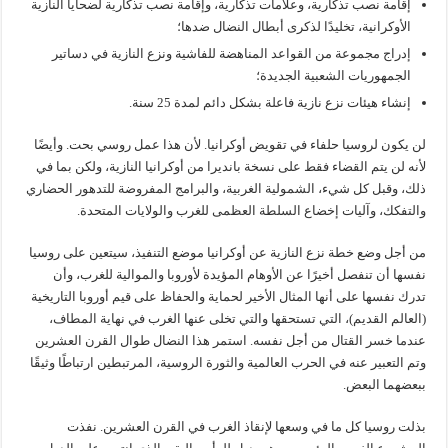
إقامة نصب تذكارية، وعلامات تذكارية، وإقامة نصب تذكارية لضحايا النازية
الأوكرانية، تخليدًا لذكرى أبطال النضال ضدها؛
إدراج مجموعة من القواعد المناهضة للفاشية ونزع النازية في دساتير
الجمهوريات الشعبية الجديدة؛
إنشاء هيئات نزع نازية فاعلة بشكل دائم لمدة 25 سنة.
لن يكون لروسيا حلفاء في تقويض أوكرانيا. لأن هذا عمل روسي بحت. وأيضًا
لأنه لن يتم القضاء فقط على نسخة بانديرا من أوكرانيا النازية، ولكن بما في
ذلك، وقبل كل شيء، الشمولية الغربية، والبرامج المفروضة للتدهور الحضاري
والتفكك، وآليات إخضاع السلطة العظمى للغرب والولايات المتحدة.
من أجل وضع خطة نزع النازية عن أوكرانيا موضع التنفيذ، سيتعين على روسيا
نفسها أن تنفصل أخيرًا عن الأوهام المؤيدة لأوروبا والموالية للغرب، وأن
تدرك نفسها على أنها المثال الأخير لحماية والحفاظ على قيم أوروبا التاريخية
(العالم القديم)، التي تستحقها والتي تخلى عنها الغرب في نهاية المطاف،
عندما خسر القتال من أجل نفسه. استمر هذا النضال طوال القرن العشرين
وتم التعبير عنه في الحرب العالمية والثورة الروسية، المرتبطين ارتباطًا وثيقًا
ببعضهما البعض.
بذلت روسيا كل ما في وسعها لإنقاذ الغرب في القرن العشرين. نفذت