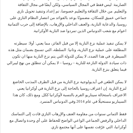
الصارمة: ليس فقط في المجال السياسي، ولكن أيضًا في مجال الثقافة
والتعليم. من خلال الثقافة والتعليم خصوصا، تم إعداد وتنفيذ تحويل نازي
جماعي عميق للسكان، مضمونًا بوعد بالفوائد من انتصار النظام النازي على
روسيا، والدعاية النازية، والعنف الداخلي والإرهاب، بالإضافة إلى حرب الثمانية
اعوام مع شعب الدونباس الذين تمردوا ضد النازية الأوكرانية.
لا يمكن تنفيذ عملية نزع النازية إلا من قبل الفائز، مما يعني: أولا: سيطرته
المطلقة على عملية نزع النازية، وثانيا: السلطة، التي تسمح بضمان مثل هذه
السيطرة. في هذا الصدد، لا يمكن للدولة التي يتم نزع النازية منها ان تكون
ذات سيادة. الدولة النازعة للنازية – روسيا – لا يمكن أن تنطلق من نهج ليبرالي
فيما يتعلق بنزع النازية.
لا يمكن الطعن في أيديولوجية نزع النازية من قبل الطرف المذنب الخاضع
لنزع النازية. إن اعتراف روسيا بالحاجة إلى نزع النازية في أوكرانيا يعني
الاعتراف باستحالة سيناريو القرم بالنسبة لأوكرانيا ككل. ومع ذلك، كان هذا
السيناريو مستحيلًا في عام 2014 وفي الدونباس المتمرد.
فقط الثماني سنوات من مقاومة العنف والإرهاب النازي قادت إلى التماسك
الداخلي والرفض الجماعي الواعي الواضح للحفاظ على أي وحدة واتصال مع
أوكرانيا، التي عرّفت نفسها على أنها مجتمع نازي.