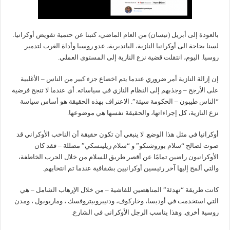
بالعودة إلى أبريل (نيسان) من العام الماضي، كتبنا عن حتمية تقويض أوكرانيا.
لسنا بحاجة الى أوكرانيا النازية، البانديرية، عدو روسيا وأداة الغرب لتدمير
روسيا. اليوم، انتقلت قضية نزع النازية إلى المستوى العملي.
إن إزالة النازية أمر ضروري عندما يتم اخضاع جزء كبير من الناس – الأغلبية
على الأرجح – وجذبهم إلى النظام النازي في سياساته. أي عندما لا تنجح فرضية
“الناس طيبون – الحكومة سيئة”. الاعتراف بهذه الحقيقة هو أساس سياسة
نزع النازية، كل إجراءاتها، والحقيقة نفسها هي موضوعها.
أوكرانيا في مثل هذا الوضع. لا ينبغي أن تكون حقيقة أن الناخب الأوكراني قد
صوت لصالح “سلام بوروشنكو” و “سلام زيلينسكي” مضللة – فقد كان
الأوكرانيون راضين تمامًا عن أقصر طريق للسلام من خلال الحرب الخاطفة،
والتي ألمح إليها آخر رئيسين أوكرانيين بشفافية عندما تم انتخابهم.
كانت طريقة “تهدئة” المناهضين للفاشية – من خلال الإرهاب الشامل – هي
التي استخدمت في أوديسا، وخاركوف، ودنيبروبيتروفسك ، وماريوبول ، ومدن
روسية أخرى. وهذا يناسب الرجل الأوكراني في الشارع.