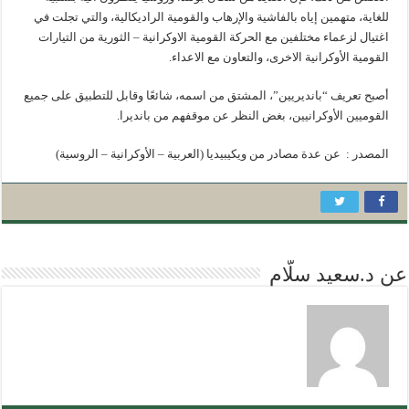
للغاية، متهمين إياه بالفاشية والإرهاب والقومية الراديكالية، والتي تجلت في
اغتيال لزعماء مختلفين مع الحركة القومية الاوكرانية – الثورية من التيارات
القومية الأوكرانية الاخرى، والتعاون مع الاعداء.
أصبح تعريف “بانديريين”، المشتق من اسمه، شائعًا وقابل للتطبيق على جميع
القوميين الأوكرانيين، بغض النظر عن موقفهم من بانديرا.
المصدر : عن عدة مصادر من ويكيبيديا (العربية – الأوكرانية – الروسية)
عن د.سعيد سلّام