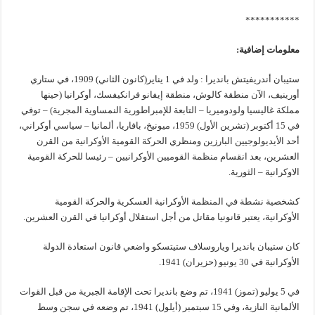
***********
معلومات إضافية:
ستيبان أندريفيتش بانديرا : ولد في 1 يناير(كانون الثاني) 1909، في ستاري
أورينيف، الآن منطقة كالوش، منطقة إيفانو فرانكيفسك، أوكرانيا (حينها
مملكة غاليسيا ولودوميريا – التابعة للإمبراطورية النمساوية المجرية) – توفي
في 15 أكتوبر (تشرين الأول) 1959، ميونيخ، بافاريا، ألمانيا – سياسي أوكراني،
أحد الأيديولوجيين البارزين ومنظري الحركة القومية الأوكرانية من القرن
العشرين، بعد انقسام منظمة القوميين الأوكرانيين – رئيسا للحركة القومية
الاوكرانية – الثورية.
كشخصية نشطة في المنظمة الأوكرانية العسكرية والحركة القومية
الأوكرانية، يعتبر قانونيا مقاتل من أجل استقلال أوكرانيا في القرن العشرين.
كان ستيبان بانديرا وياروسلاف ستيتسكو واضعي قانون استعادة الدولة
الأوكرانية في 30 يونيو (حزيران) 1941.
في 5 يوليو (تموز) 1941، تم وضع بانديرا تحت الإقامة الجبرية من قبل القوات
الألمانية النازية، وفي 15 سبتمبر (أيلول) 1941، تم وضعه في سجن وسط