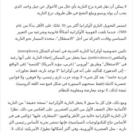
لا يمكن أن تقل فترة نزع النازية بأي حال من الأحوال عن جيل واحد، الذي
يجب أن يولد وينمو ويبلغ النضج في ظل ظروف نزع النازية.
استمر التحويل النازي لأوكرانيا أكثر من 30 عامًا، على الأقل بدءًا من عام
1989، عندما تلقت القومية الأوكرانية أشكالًا قانونية وشرعية من التعبير
السياسي وقادت الحركة من أجل “الاستقلال”، متخذة المسار نحو النازية.
تكمن خصوصية أوكرانيا النازية الحديثة في انعدام الشكل (amorphous)
والتناقض (ambivalence)، مما يجعل من الممكن إخفاء النازية على أنها رغبة
في “الاستقلال” وطريق “أوروبي” (غربي، مؤيد لأمريكا) “للتنمية” (في الواقع
– إلى التدهور)، للتأكيد على أنه في أوكرانيا “لا توجد نازية، فقط تجاوزات
فردية خاصة”. بعد كل شيء، لا يوجد حزب نازي رئيسي، ولا فوهرر، ولا قوانين
عنصرية كاملة (فقط نسختهم المبتورة في شكل قمع ضد اللغة الروسية).
نتيجة لذلك، لا توجد معارضة ومقاومة للنظام.
ومع ذلك، فإن كل ما سبق لا يجعل النازية الأوكرانية “نسخة خفيفة” من النازية
الألمانية خلال النصف الأول من القرن العشرين. على العكس من ذلك، نظرًا
لأن النازية الأوكرانية خالية من الأطر والقيود “المتعارف عليها” (والتي هي في
الأساس نتاج للتكنولوجيات السياسية)، فإنها تنتشر بحرية كأساس رئيسي لأي
نازية – مثل العنصرية الأوروبية، وفي أكثر أشكالها تطورًا، الأمريكية. لذلك، لا