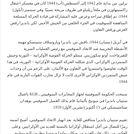
برلين. من بداية عام 1942 إلى أغسطس (آب) 1944 كان في معسكر اعتقال
زاكسينهاوزن في ملجأ زيلنباو في ظروف مريحة نسبيًا. وفي سبتمبر (أيلول)
1944، تم إطلاق سراحه وعرض عليه المشاركة في قيادة الحركة المسلحة
المناهضة للسوفييت في الجزء الخلفي من الجيش الأحمر، لكن بانديرا رفض
العرض ورفض التعاون.
في أبريل (نيسان) 1944، ناقش س. بانديرا وياروسلاف ستيتسكو مهمة
الأنشطة التخريبية ضد الاتحاد السوفيتي مع رئيس العمليات السرية
للفيرماخت، أوتو سكورزيني. ممثلو الحركة القومية الأوكرانية – الثورية وجيش
المتمردين الاوكراني، الذي شكلته الحركة القومية الأوكرانية – الثورية، في هذا
الوقت تفاوضوا واستمروا في التعاون مع الألمان، على الرغم من أن وحدات
جيش المتمردين الاوكراني الأخرى كانت لا تزال تحارب القوات النازية في عام
1944.
سمحت الحكومة السوفيتية لجهاز المخابرات السوفييتي ـ KGB باغتيال
ستيبان بانديرا في ميونيخ بألمانيا. قام بذلك العميل السوفيتي بوهدان
ستاشينسكي في 15 أكتوبر (تشرين الأول) 1959.
تقييم ستيبان بانديرا متناقض للغاية. بعد انهيار الاتحاد السوفيتي، أصبح اسمه
رمزًا للنضال من أجل استقلال أوكرانيا بالنسبة للعديد من الأوكرانيين. وعلى
العكس من ذلك، فإن العديد من سكان بولندا وروسيا ينظرون اليه بسلبية