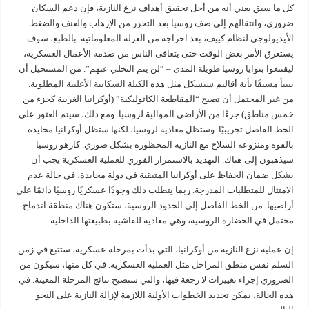
كل ما سبق يعني أنه من أجل تحقيق أهداف نزع النازية، فإن دعم السكان
ضروري، وانتقالهم إلى صف روسيا بعد التحرر من الإرهاب والعنف والضغط
الأيديولوجي لنظام كييف، بعد اخراجه من العزلة المعلوماتية. بالطبع، سوف
يستغرق الأمر بعض الوقت حتى يتعافى الناس من صدمة الأعمال العسكرية،
ليقتنعوا بنوايا روسيا طويلة المدى – “لن يتم التخلي عنهم”. من المستحيل أن
نتنبأ مسبقًا بأية أقاليم ستشكل مثل هذه الكتلة السكانية الأغلبية المطلوبة.
من غير المحتمل أن تصبح “المقاطعة الكاثوليكية” (أوكرانيا الغربية كجزء من
خمس مناطق) جزءًا من الأراضي الموالية لروسيا. ومع ذلك، سيتم العثور على
الخط الفاصل تجريبيًا. وستظل معادية لروسيا، لكنها ستظل أوكرانيا محايدة
بالقوة ومنزوعة السلاح مع النازية المحظورة بشكل صوري. كارهو روسيا
سيذهبون إلى هناك. التهديد بالاستمرار الفوري للعملية العسكرية يجب أن
يشكل ضمان الحفاظ على أوكرانيا المتبقية في دولة محايدة، في حالة عدم
الامتثال للمتطلبات المدرجة. ربما يتطلب ذلك وجودًا عسكريًا روسيًا دائمًا على
أراضيها. من الخط الفاصل إلى الحدود الروسية، ستكون هناك منطقة اندماج
محتمل في الحضارة الروسية، وهي معادية للفاشية بطبيعتها الداخلية.
إن عملية نزع النازية من أوكرانيا، التي بدأت بمرحلة عسكرية، ستتبع في زمن
السلم نفس منطق المراحل مثل العملية العسكرية. في كل منها، سيكون من
الضروري إجراء تغييرات لا رجعة فيها، والتي ستصبح نتائج المرحلة المعينة. في
هذه الحالة، يمكن تحديد الخطوات الأولية اللازمة لإزالة النازية على النحو