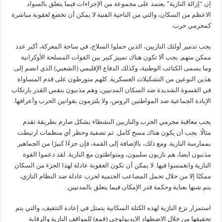
إن “إزالة النازية” يعتمد على مجموعة من الإجراءات فيما يتعلق بالسواد
الاعظم من السكان، والتي من الناحية الفنية لا يمكن أن تخضع لعقوبة مباشرة
كمجرمي حرب.
يجب تدمير أولئك النازيين، الذين حملوا السلاح، في ساحة المعركة، أكبر عدد
ممكن منهم. يجب ألا تكون هناك تمييز كبير بين القوات المسلحة الأوكرانية
وما يسمى الكتائب الوطنية، وكذلك الدفاع الإقليمي (الشعبي) الذي انضم إلى
هذين النوعين من التشكيلات العسكرية. كلهم متورطون على قدم المساواة
في القسوة الشديدة ضد السكان المدنيين، وهم مذنبون بنفس القدر بارتكاب
الإبادة الجماعية ضد المواطنين الروس، ولا يلتزمون بقوانين الحرب وأعرافها.
يجب معاقبة مجرمي الحرب والنازيين النشطاء بشكل صارم بطريقة تقدم
مثالًا. يجب أن يكون هناك مسح كامل. ثم تصفية وحظر أي منظمات ارتبطت
بممارسة النازية. ومع ذلك، بالإضافة إلى القمة، فإن جزءًا كبيرًا من الجماهير
مذنبون ايضا، هم نازيون سلبيون، ومتواطئون مع النازية. لقد دعموا القوة
النازية وانغمسوا فيها. لا يمكن أن تكون العقوبة عادلة لهذا الجزء من السكان
ممكنًا إلا من خلال تحمل المصاعب الحتمية لحرب عادلة ضد النظام النازي،
يتم شنها بعناية وحكمة قدر الإمكان فيما يتعلق بالمدنيين.
استمرار نزع النازية لهذه الكتلة السكانية يتمثل في إعادة التثقيف، والتي يتم
تحقيقها من خلال الاضطهاد الإيديولوجي (قمع) للمواقف النازية والرقابة