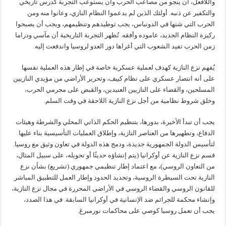
واللافعل، أن ينجو من مصاعب الحرب وأن يستوعب التجربة كدرس تاريخي
والتكفير عن ذنبه. أولئك الذين لم يدعموا النظام النازي، وعانوا منه ومن
الحرب التي شنها في الدونباس، يجب توطيدهم وتنظيمهم، ويجب أن يصبحوا
ركيزة النظام الجديد، عاموده وأفقه. تُظهر التجربة التاريخية أن مآسي ودراما
زمن الحرب تفيد الشعوب التي أغراها دور العدو لروسيا واندفعت إليه.
يُفهم نزع النازية كهدف لعملية عسكرية خاصة في إطار هذه العملية نفسها
على أنه انتصار عسكري على نظام كييف، وتحرير الأراضي من مؤيدي النازيين
المسلحين، والقضاء على النازيين العنيدين، والقبض على مجرمي الحرب،
وخلق شروط نظامية من أجل نزع النازية اللاحقة في وقت السلم.
يجب أن تبدأ الأخيرة، بدورها، بتنظيم الحكم الذاتي المحلي والشرطة وهيئات
الدفاع، وتطهيرها من العناصر النازية، وإطلاق العمليات التأسيسية بناء عليها
لتأسيس الدولة الجمهورية جديدة، ودمج هذه الدولة في تعاون وثيق مع روسيا.
قسم نزع النازية عن أوكرانيا (يتم إنشاؤه حديثًا أو تحويله، على سبيل المثال،
من التعاون الروسي)، مع اعتماد إطار تنظيمي جمهوري (تشريع) بشأن نزع
النازية تحت السيطرة الروسية، وتحديد الحدود وإطار العمل للتطبيق المباشر
للقانون الروسي والقضاء الروسي في الأراضي المحررة في مجال نزع النازية،
وإنشاء محكمة للجرائم ضد الإنسانية في أوكرانيا السابقة. في هذا الصدد،
يجب أن تعمل روسيا كوصي على محاكمات نورمبرغ.