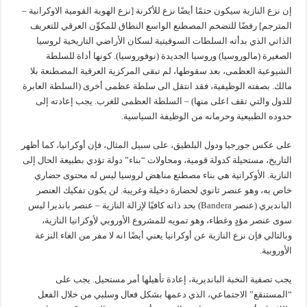
إن نزع النازية سيكون حتمًا أيضًا نزع للأكرنة [نزع الهوية القومية الاوكرانية –
المترجم] رفضًا للتضخم المصطنع الواسع النطاق للمكوِّن العرقي للتعريف
الذاتي الذي بدأته السلطات السوفيتية لسكان الأراضي التاريخية لروسيا
الصغيرة (مالوروسيا) وروسيا الجديدة (نوفوروسيا). كونها أداة للسلطة
الشيوعية العظمى، بعد سقوطها، لم تبقى المركزية العرقية المصطنعة بلا
مالك. بصفته الوظيفية، فقد انتقل الى سلطة عظمى أخرى (السلطة العابرة
للدول والتي تقف اعلى منها) – السلطة العظمى للغرب. يجب إعادته إلى
حدوده الطبيعية وحرمانه من الوظيفة السياسية.
على عكس جورجيا ودول البلطيق، على سبيل المثال، فإن أوكرانيا، كما أظهر
التاريخ، مستحيلة كدولة قومية، ومحاولات “بناء” دولة تؤدي بطبيعة الحال إلى
النازية. الأوكرانية هي بناء مصطنع مناهض لروسيا ليس له محتوى حضاري
خاص به، وهو عنصر ثانوي لحضارة دخيلة وغريبة. لن يكون تفكيك العنصر
البانديري (عنصر Bandera) بحد ذاته كافيًا لإزالة النازية – عنصر بانديرا ليس
سوى عنصر مؤدٍ وغطاء، وهو تمويه للمشروع الأوروبي لأوكرانيا النازية،
وبالتالي فإن نزع النازية عن أوكرانيا يعني أيضًا انه لا مفر من الغاء النزعة
الأوروبية.
يجب تصفية النخبة البانديرية، إعادة تأهيلها أمر مستحيل. يجب على
“المستنقع” الاجتماعي، الذي دعمها بشكل فعال وسلبي من خلال الفعل