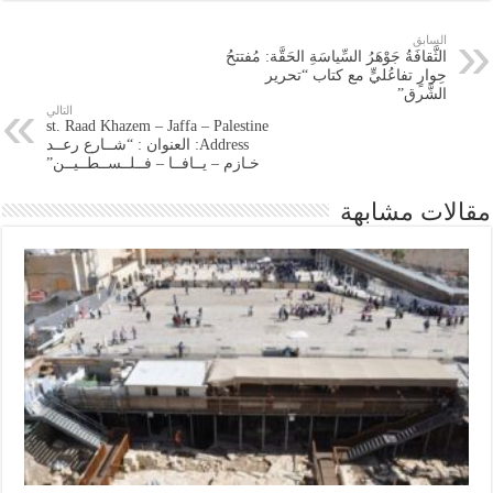
السابق
الثَّقافَةُ جَوْهَرُ السِّياسَةِ الحَقَّة: مُفتتحُ
حِوارٍ تفاعُليٍّ مع كتاب “تحرير
الشَّرق”
التالي
st. Raad Khazem – Jaffa – Palestine
Address: العنوان : “شــارع رعــد
خـازم – يــافــا – فــلــســطــيــن”
مقالات مشابهة