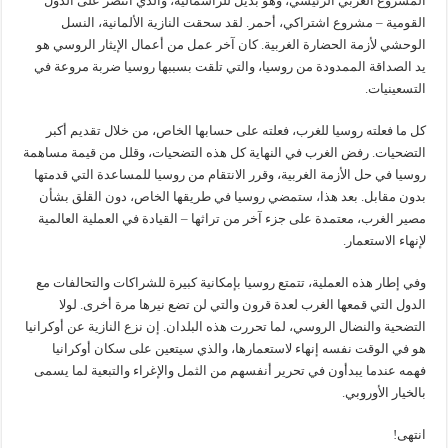
المشروع الغربي الرئيسي، وهو بديل للرأسمالية، والذي انتصر على الدول
القومية – مشروع اشتراكي، أحمر. لقد سحقت النازية الألمانية، النسل
الوحشي لأزمة الحضارة الغربية. كان آخر عمل من أعمال الإيثار الروسي هو
يد الصداقة الممدودة من روسيا، والتي تلقت بسببها روسيا ضربة مروعة في
التسعينيات.
كل ما فعلته روسيا للغرب، فعلته على حسابها الخاص، من خلال تقديم أكبر
التضحيات. رفض الغرب في النهاية كل هذه التضحيات، وقلل من قيمة مساهمة
روسيا في حل الأزمة الغربية، وقرر الانتقام من روسيا للمساعدة التي قدمتها
بدون مقابل. بعد هذا، ستمضي روسيا في طريقها الخاص، دون القلق بشأن
مصير الغرب، معتمدة على جزء آخر من تراثها – القيادة في العملية العالمية
لإنهاء الاستعمار.
وفي إطار هذه العملية، تتمتع روسيا بإمكانية كبيرة للشراكات والتحالفات مع
الدول التي قمعها الغرب لعدة قرون والتي لن تضع نيرها مرة أخرى. لولا
التضحية والنضال الروسي، لما تحررت هذه البلدان. إن نزع النازية عن أوكرانيا
هو في الوقت نفسه إنهاء لاستعمارها، والذي سيتعين على سكان أوكرانيا
فهمه عندما يبدأون في تحرير أنفسهم من الثمل والإغراء والتبعية لما يسمى
بالخيار الأوروبي.
انتهى!