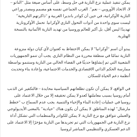
يمكن تنفيذ عملية نزع النازية في حل وسط، على أساس صيغة مثل “الناتو –
لا، الاتحاد الأوروبي – نعم”. الغرب الجماعي نفسه هو مصمم ومصدر وراعي
النازية الأوكرانية، في حين أن كوادر بانديرا الغربية و “ذاكرتهم التاريخية”
ليست سوى واحدة من أدوات التحول النازي لأوكرانيا. تحمل الأوكرونازية
تهديدًا ليس أقل، بل أكبر للعالم وروسيا من تهديد النازية الألمانية بالنسخة
الهتلرية.
يبدو أن اسم “أوكرانيا” لا يمكن الاحتفاظ به كعنوان لأي كيان دولة منزوعة
النازية تمامًا في منطقة محررة من النظام النازي. يجب أن تنمو الجمهوريات
الشعبية التي تم إنشاؤها حديثًا في الفضاء الخالي من النازية وستنمو بواسطة
ممارسة الحكم الذاتي الاقتصادي والخدمات الاجتماعية، وإعادة بناء وتحديث
أنظمة دعم الحياة للسكان.
في الواقع، لا يمكن أن تكون تطلعاتهم السياسية محايدة – فالتكفير عن الذنب
أمام روسيا بسبب معاملتها كعدو لا يمكن تحقيقه إلا من خلال الاعتماد على
روسيا في عمليات إعادة البناء والإحياء والتنمية. يجب عدم السماح ب “خطط
مارشال” لهذه المناطق. لا يمكن أن يكون هناك “حيادية” بالمعنى الأيديولوجي
والعملي تتوافق مع نزع النازية. لا يمكن للكوادر والمنظمات التي تشكل أداة
نزع النازية في الجمهوريات التي تم تجريدها من النازية مؤخرًا إلا الاعتماد على
الدعم العسكري والتنظيمي المباشر لروسيا.