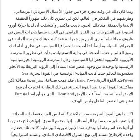
ربما كان ذلك في وقته مجرد جزء من جدول الأعمال الإمبريالي البريطاني،
وطريقتهم في التفكير في العالم، لكن في نظري كان ذلك ظهوراً للحقيقة
الأبدية والعميقة. منذ ذلك الحين، تابعت ماكيندر واكتشفت أن لدينا حركة أورو-
آسيوية في العشرينات من القرن الماضي في الغرب سببها هجرات البيض في
ظروف مماثلة لما يجري اليوم من هجرات، فقد كانت هناك مدرسة ألمانية في
الجغرافيا السياسية أيضاً. لذا أصبحت الجغرافيا السياسية في نظري أداة لفك
رموز العالم. و عندما أصبحنا في بداية التسعينيات، بدأت في تطوير المدرسة
الأوروبية الآسيوية للجغرافيا السياسية، وهي المدرسة الروسية الجيوسياسية
الرئيسية والوحيدة. من وجهة النظر هذه استناداً إلى الرؤية البريطانية الأنجلو
سكسونية للعالم حيث كانت المبادئ الرئيسية هي القوة البحرية Sea
Powerضد القوة البريةLand Power ، فقد قمت بصياغة استراتيجية مماثلة لكن
معاكسة: القوة البرية ضد القوة البحرية. في تلك النظرية اعتبرت أن قوة
الأرض أو ما نسميه أيضاً قلب الأرض Heartland ، الذي هو أوراسيا Eurasia
تعتبر هي العنصر الفاعل وليس الهدف.
لكن ما هي القوة البحرية حسب ماكيندر؟ إنه ليس الغرب فقط، إنه الحداثة،
إنها تقنية غير مقيدة، إنها الرأسمالية، إنها مجتمع السوق، إنها قرطاج ضد روما
أو أثينا ضد اسبرطة أوالبندقية ضد الإمبراطورية البيزنطية. كانت تلك حضارة
واحدة (قرطاج) تستند إلى نهج السوق الاقتصادي المادي، وتستند استراتيجياً