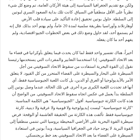
ولكن مع تقديم الجغرافيا السياسية إلى هيئة الأركان العامة، تم وضع كل شيء
نظرياً على الأقل منطقياً في السياق. كانت تلك بداية الصعود السري لبوتين
إلى السلطة. حاول بوتين تحقيق إعادة التأكيد على سيادة قلب الأرض
أوهارتلاند وأوراسيا بطريقة سلمية لمدة 20 عاماً، ولم يهتم أحد بذلك. قال إنه
لم يستمع أحد، لقد حاول وضع ذلك في بعض الخطوات الجيو-اقتصادية، ولم
يفهم أحد ما كان يفعله.
أخيراً، هناك تفسير واحد فقط لما كان يحدث فيما يتعلق بأوكرانيا في فضاء ما
بعد الاتحاد السوفيتي: إذا استخدمنا التعابير والمفردات التي يستخدمها رئيسنا
نقول إن القوة البحرية استفادت من سقوط الاتحاد السوفيتي من أجل
السيطرة على البحار والسيطرة على الفضاء المتحرر من كل القيود. لا يتعلق
الأمر بالأيديولوجيا أو العرق أو الدين، بل كانت اللعبة الجيوسياسية فقط، أي
أنها قد تجددت اللعبة الكبرى مرة أخرى. في تلك الحالة، عندما وصل بوتين إلى
السلطة بدأ يعمل في عكس اتجاه سقوط الاتحاد السوفيتي. من الواضح أن
هذه كانت الكارثة جيوسياسية. أقول “الجيوسياسية” هي الكلمة المناسبة:
“كارثة جيوسياسية” ليست إيديولوجية ولا قومية ولا عرقية ولا دينية، كارثة
جيوسياسية فقط. تألفت هذه الكارثة من الحقيقة الغاشمة أو الوقحة: فرض
سيطرة القوة البحرية على الأراضي المحيطة بروسيا التي تنتمي منطقياً إلى
القوة البرية. لا يوجد حياد في الجغرافيا السياسية، وبدأ بوتين في استعادة
السيطرة على الفضاء ما بعد الاتحاد السوفيتي بعد خط بريجنسكي.