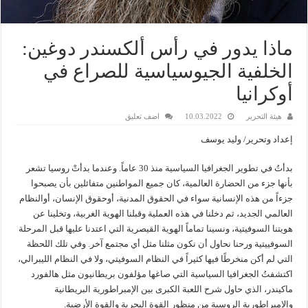
ماذا يدور في رأس ألكسندر دوغين:
الخلفية الجيوسياسية للصراع في
أوكرانيا
هيئة التحرير
10.03.2022
اضف تعليق
إعداد وتحرير/ وليد يوسف
بدأتُ في تطوير الجغرافيا السياسية منذ 30 عاماً. وعندما بدأتْ روسيا تشعر
بأنها جزء من الحضارة العالمية، كان جميع المواطنين متفائلين بأن يصبحوا
جزءاً من هذه الإنسانية سواء في الحقوق المدنية، أوحقوق الإنسان، أوالنظام
العالمي الجديد، ثم دخلنا في هذه العملية وقبلنا الهوية الغربية، وتخلينا عن
هويتنا السوفيتية، ونسينا تماماً الهوية القيصرية التي اعتدنا عليها قبل المرحلة
السوفييتية ورحنا نحاول أن نكون مثلنا مثل أي مجتمع آخر. وفي تلك اللحظة
التي لم أكن منخرطًا فيها كثيراً في النظام السوفيتي، ولا في النظام الليبرالي،
اكتشفتُ الجغرافيا السياسية التي صاغها مؤلفون بريطانيون مثل هالفورد
ماكيندر، الذي حاول شرح اللعبة الكبرى بين الإمبراطورية البريطانية
والإمبراطورية الروسية من منظور القوة البحرية والقوة الأرضية.