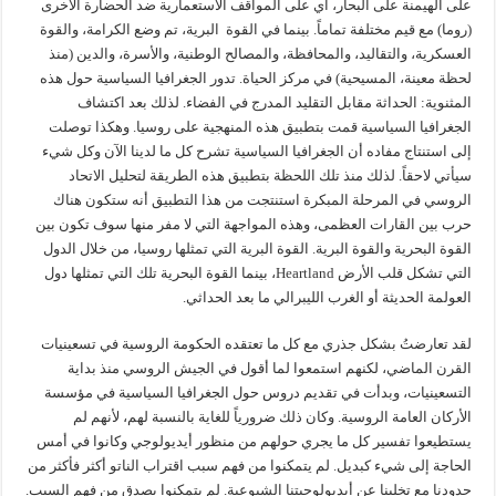
على الهيمنة على البحار، أي على المواقف الاستعمارية ضد الحضارة الأخرى
(روما) مع قيم مختلفة تماماً. بينما في القوة البرية، تم وضع الكرامة، والقوة
العسكرية، والتقاليد، والمحافظة، والمصالح الوطنية، والأسرة، والدين (منذ
لحظة معينة، المسيحية) في مركز الحياة. تدور الجغرافيا السياسية حول هذه
المثنوية: الحداثة مقابل التقليد المدرج في الفضاء. لذلك بعد اكتشاف
الجغرافيا السياسية قمت بتطبيق هذه المنهجية على روسيا. وهكذا توصلت
إلى استنتاج مفاده أن الجغرافيا السياسية تشرح كل ما لدينا الآن وكل شيء
سيأتي لاحقاً. لذلك منذ تلك اللحظة بتطبيق هذه الطريقة لتحليل الاتحاد
الروسي في المرحلة المبكرة استنتجت من هذا التطبيق أنه ستكون هناك
حرب بين القارات العظمى، وهذه المواجهة التي لا مفر منها سوف تكون بين
القوة البحرية والقوة البرية. القوة البرية التي تمثلها روسيا، من خلال الدول
التي تشكل قلب الأرض Heartland، بينما القوة البحرية تلك التي تمثلها دول
العولمة الحديثة أو الغرب الليبرالي ما بعد الحداثي.
لقد تعارضتُ بشكل جذري مع كل ما تعتقده الحكومة الروسية في تسعينيات
القرن الماضي، لكنهم استمعوا لما أقول في الجيش الروسي منذ بداية
التسعينيات، وبدأت في تقديم دروس حول الجغرافيا السياسية في مؤسسة
الأركان العامة الروسية. وكان ذلك ضرورياً للغاية بالنسبة لهم، لأنهم لم
يستطيعوا تفسير كل ما يجري حولهم من منظور أيديولوجي وكانوا في أمس
الحاجة إلى شيء كبديل. لم يتمكنوا من فهم سبب اقتراب الناتو أكثر فأكثر من
حدودنا مع تخلينا عن أيديولوجيتنا الشيوعية. لم يتمكنوا بصدق من فهم السبب.