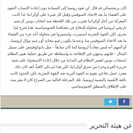
كان بريجنسكي قد قال: لن تعود روسيا إلى السيادة دون إعادة اكتساب النفوذ
على الفضاء ما بعد الاتحاد السوفيتي وقبل كل شيء على أوكرانيا. لذا كانت
المعركة من أجل أوكرانيا تقترب من تلك اللحظة منذ انتخاب بوتين كزعيم
تاريخي لروسيا في محاولة للدفاع عن مصالحنا الجيوسياسية. هذا شرح لما
يجري، لكن القوة البحرية استمرت، واستمروا في محاولة أخذ جزء من الفضاء
ما بعد الاتحاد السوفيتي منا. وعندما يكون زعيم محايد أو زعيم موال لروسيا،
أو المهم أنه ليس معادياً لروسيا كما كان سابقاً – مثل يانوكوفيتش على سبيل
المثال – فإنهم يبدؤون في الإطاحة به وإسقاطه عن طريق عملية تغيير النظام.
استجاب بوتين لتغيير النظام في البداية من خلال إعادة الاستحواذ على شبه
جزيرة القرم وجزء من شرق أوكرانيا، لكن هذا لم يكن كافياً، لقد كان ذلك
مجرد عمل دفاعي تقوم به القوة البرية ضد القوة البحرية، لكن الحدود كانت
بالغة الأهمية بالنسبة لروسيا، تلك المرحلة التالية من الصراع كان لا مفر منه
على الإطلاق بالمنطق الجيوسياسي.
عن هيئة التحرير