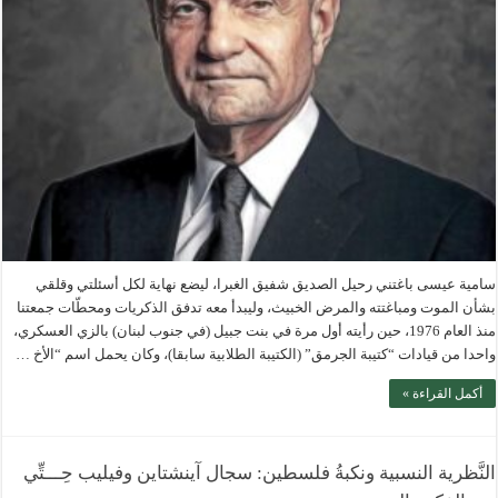
سامية عيسى باغتني رحيل الصديق شفيق الغبرا، ليضع نهاية لكل أسئلتي وقلقي
بشأن الموت ومباغتته والمرض الخبيث، وليبدأ معه تدفق الذكريات ومحطّات جمعتنا
منذ العام 1976، حين رأيته أول مرة في بنت جبيل (في جنوب لبنان) بالزي العسكري،
واحدا من قيادات “كتيبة الجرمق” (الكتيبة الطلابية سابقا)، وكان يحمل اسم “الأخ …
أكمل القراءة »
النَّظرية النسبية ونكبةُ فلسطين: سجال آينشتاين وفيليب حِـــتِّي