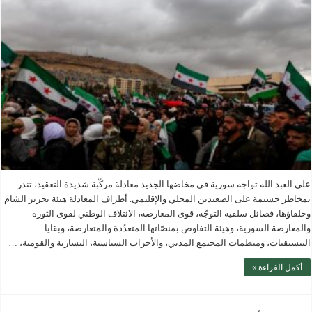
علي العبد الله تواجه سورية في مخاضها الجديد معادلة مركّبة شديدة التعقيد، تنذر
بمخاطر جسيمة على الصعيدين المحلي والإقليمي. أطراف المعادلة هيئة تحرير الشام
وحلفاؤها، فصائل سلفية التوجّه، قوى المعارضة، الائتلاف الوطني لقوى الثورة
والمعارضة السورية، وهيئة التفاوض بمنصّاتها المتعدّدة والمتعارضة، وبقايا
التنسيقيات، ومنظمات المجتمع المدني، والأحزاب السياسية، اليسارية والقومية، …
أكمل القراءة »