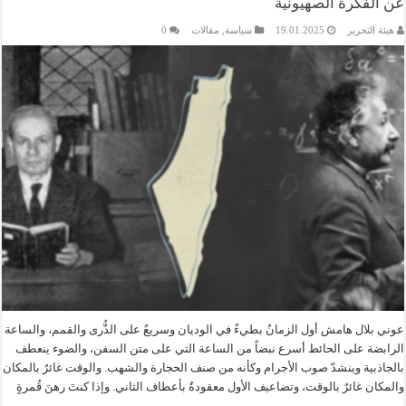
عن الفكرة الصهيونية
هيئة التحرير
19.01.2025
سياسة
,
مقالات
0
عوني بلال هامش أول الزمانُ بطيءٌ في الوديان وسريعٌ على الذُّرى والقمم، والساعة
الرابضة على الحائط أسرع نبضاً من الساعة التي على متن السفن، والضوء ينعطف
بالجاذبية وينشدّ صوب الأجرام وكأنه من صنف الحجارة والشهب. والوقت غائرٌ بالمكان
والمكان غائرٌ بالوقت، وتضاعيف الأول معقودةٌ بأعطاف الثاني. وإذا كنتَ رهنَ قُمرةٍ
…