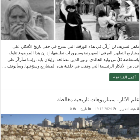
ماهر الشريف لن أركّز، في هذه الورقة، التي تندرج في حقل تاريخ الأفكار، على
مشاريع التطهير العرقي الصهيونية وسيرورات تطبيقها، إذ إن هذا الموضوع تناوله
باستفاضة كلٌ من وليد الخالدي، ونور الدين مصالحة، وإيلان بابه، وإنما سأركّز على
عدد من الأفكار الرئيسية التي وقفت في خلفية هذه المشاريع وسوّغتها، وسأتوقف …
أكمل القراءة »
علم الآثار.. سيناريوهات تاريخية مغالطة
هيئة التحرير
19.12.2024
تاريخ
0