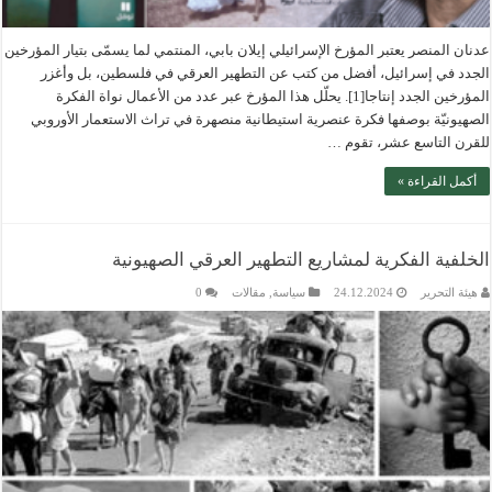
عدنان المنصر يعتبر المؤرخ الإسرائيلي إيلان بابي، المنتمي لما يسمّى بتيار المؤرخين
الجدد في إسرائيل، أفضل من كتب عن التطهير العرقي في فلسطين، بل وأغزر
المؤرخين الجدد إنتاجا[1]. يحلّل هذا المؤرخ عبر عدد من الأعمال نواة الفكرة
الصهيونيّة بوصفها فكرة عنصرية استيطانية منصهرة في تراث الاستعمار الأوروبي
للقرن التاسع عشر، تقوم …
أكمل القراءة »
الخلفية الفكرية لمشاريع التطهير العرقي الصهيونية
هيئة التحرير
24.12.2024
سياسة
,
مقالات
0