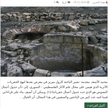
هيئة التحرير
19.12.2024
تاريخ
0
محمد الأسعد مقدمة: تشير الباحثة كارول ميريز في معرض نقدها لنهج الحفريات
الأثرية الذي هيمن على مجال علم الآثار الفلسطيني – السوري، إلى «أن جدول أعمال
النصوص هو الذي حدد جدول أعمال حفرياتنا»[1]. ويمكن أن أضيف بناء على قراءاتي
فيما كتبه عدد كبير من الباحثين والمنقبين في هذا المجال، أن الخيال …
أكمل القراءة »