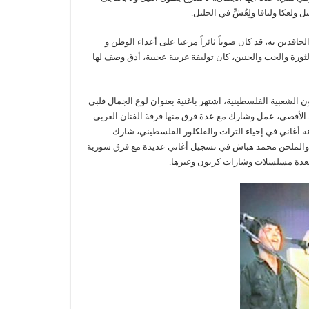
يل ولعكا وليافا ولِعُشٍّ في الجليل.
دين به، قد كان صوتاً ثائراً مرعبا على أعداء الوطن و
الثورة والحب والحنين، كان توليفة غريبة عجيبة، أدق وصف لها
شعبية الفلسطينية، اشتهر باغنية بعنوان لوع الجمال قلبي
 الأقصى، عمل وشارك مع عدة فرق منها فرقة الفنان العربي
أغاني في إحياء التراث والفلكلور الفلسطيني، شارك
 والملحن محمد هباش في تسجيل أغاني عديدة مع فرق سورية
 لعدة مسلسلات وشارات كرتون وغيرها.