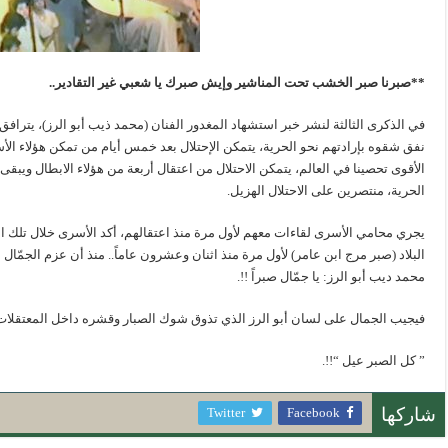
**صبرنا صبر الخشب تحت المناشير وإيش صبرك يا شعبي غير التقادير..
في الذكرى الثالثة لنشر خبر استشهاد المغدور الفنان (محمد ذيب أبو الرز)، يتر
نفق شقوه بإرادتهم نحو الحرية، يتمكن الإحتلال بعد خمس أيام من تمكن هؤلاء الأس
الحرية، منتصرين على الاحتلال الهزيل.
يجري محامي الأسرى لقاءات معهم لأول مرة منذ اعتقالهم، أكد الأسرى خلال تلك الل
البلاد (صبر مرج ابن عامر) لأول مرة منذ اثنان وعشرون عاماً.. منذ أن عزم الجم
محمد ديب أبو الرز: يا جمّال صبراً !!.
فيجيب الجمال على لسان أبو الرز الذي تذوق شوك الصبار وقشره داخل المعتقلات 
” كل الصبر عيل “!!.
Twitter
Facebook
شاركها