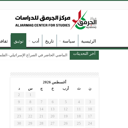
الرئيسية
سياسة
تاريخ
أدب
توثيق
ثقاف
آخر التحديثات
الماضي الحاضر في الصراع الإسرائيلي–الفلسطين
أغسطس 2026
ن
ث
أرب
خ
ج
س
د
2
1
9
8
7
6
5
4
3
16
15
14
13
12
11
10
23
22
21
20
19
18
17
30
29
28
27
26
25
24