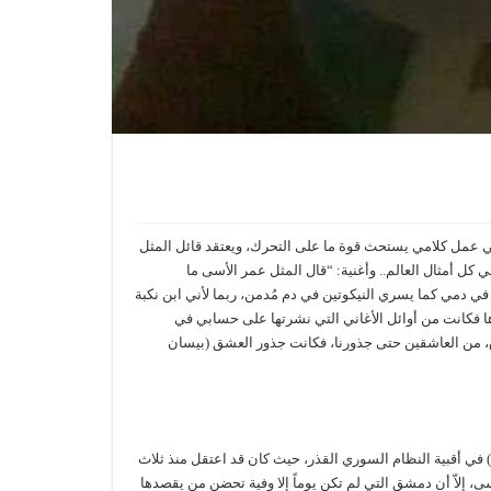
هي عمل كلامي يستحث قوة ما على التحرك، ويعتقد قائل المثل
 كل أمثال العالم.. وأغنية: “قال المثل عمر الأسى ما
في دمي كما يسري النيكوتين في دم مُدمن، ربما لأني ابن نكبة
 فكانت من أوائل الأغاني التي نشرتها على حسابي في
سماء وحتى الفرق، من العاشقين حتى جذورنا، فكانت جذور العشق (بيسان
لرز ) في أقبية النظام السوري القذر، حيث كان قد اعتقل منذ ثلاث
ى، إلاّ أن دمشق التي لم تكن يوماً إلا وفية تحضن من يقصدها