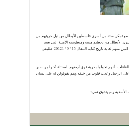
افق مع تمكن ستة من أسرى فلسطين الأبطال من نيل حريتهم من
رى الأبطال من تحطيم هيبته ومنظومته الأمنية التي تعتبر
الأقوى تحصينا في العالم، يتمكن الاحتلال من اعتقال أربعة من هؤلاء الابطال ويبقى اثنين منهم لغاية تاريخ كتابة المقال 15 / 9 / 20121 طليقي
قاءات.. أنهم تجولوا بحرية فوق أرضهم المحتلة أكلوا من صبر
ّال على الرحيل وعذب قلوب من خلفه وهم يقولولن له على لسان
الأسدية ولم يتذوق ثمره: