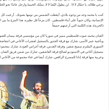
يرخي ظلاله، يا جمّال لا لا!.. لن يطولَ البُعدُ لا لا، مسِّك الخيمةَ وارحل عائدًا نحو الخل
كنت يا محمد وجه من وجوه بلادي، أيقظت الشمس من نومها بصوتك.. أرعبت كل الحاق
الإنسانية، وكان حنوناً على أبناء فلسطين.. كان مزجاً قل نظيره، هذا المزج ما بين 
(الحرية)، هذه الكلمة التي أرعبتهم جميعاً.
الفنان محمد صوت فلسطيني مميز في سوريا كان من مؤسسي فرقة بيسان للفنون ال
وبأغنية عمر الأسى، شارك مع فرقة الجذور بالتسجيل لعشرات الأغاني في انتفاضة
السوري الملتزم سميح شقير، وفرقة القدس، فرقة أجراس العودة، شارك بمجموعة 
بتسجيل أغاني في الاستوديو لصالح فرقة العاشقين، شارك من ضمن فريق الفنان
وعربية منها فرقة إنانا للمسرح الراقص، شارك أيضا في غناء مجموعة من الأغاني