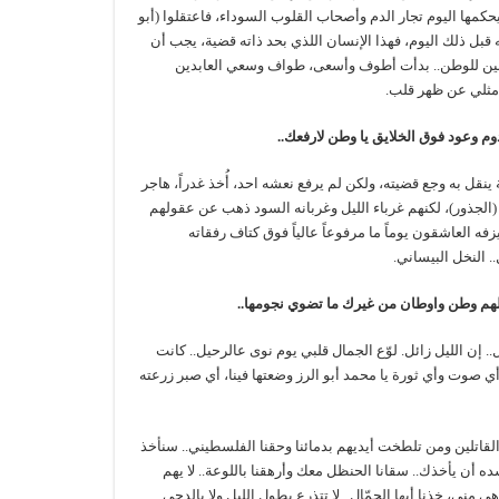
مها اليوم تجار الدم وأصحاب القلوب السوداء، فاعتقلوا (أبو
 قبل ذلك اليوم، فهذا الإنسان اللذي بحد ذاته قضية، يجب أن
حنين للوطن.. بدأت أطوف وأسعى، طواف وسعي العابدين
مثلي عن ظهر قلب.
دوم وعود فوق الخلايق يا وطن لارفعك..
ل به وجع قضيته، ولكن لم يرفع نعشه احد، أُخذ غدراً، هاجر
الجذور)، لكنهم غرباء الليل وغربانه السود ذهب عن عقولهم
ه العاشقون يوماً ما مرفوعاً عالياً فوق كتاف رفقاته
 النخل البيساني.
 الهم وطن واوطان من غيرك ما تضوي نجومها..
. إن الليل زائل. لوّع الجمال قلبي يوم نوى عالرحيل.. كانت
 صوت وأي ثورة يا محمد أبو الرز وضعتها فينا، أي صبر زرعته
تلين ومن تلطخت أيديهم بدمائنا وحقنا الفلسطيني.. سنأخذ
ده أن يأخذك.. سقانا الحنظل معك وأرهقنا باللوعة.. لا يهم
مني، خذنا أيها الجمّال.. لا تتذرع بطول الليل ولا بالدجى