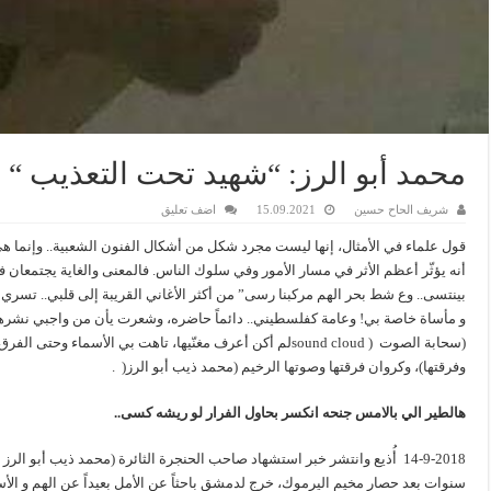
محمد أبو الرز: “شهيد تحت التعذيب “
شريف الحاح حسين
15.09.2021
اضف تعليق
قول علماء في الأمثال، إنها ليست مجرد شكل من أشكال الفنون الشعبية.. وإنما 
أنه يؤثّر أعظم الأثر في مسار الأمور وفي سلوك الناس. فالمعنى والغاية يجتمعان في
بينتسى.. وع شط بحر الهم مركبنا رسى” من أكثر الأغاني القريبة إلى قلبي.. تسري 
و مأساة خاصة بي! وعامة كفلسطيني.. دائماً حاضره، وشعرت يأن من واجبي نشرها
(سحابة الصوت ( sound cloudلم أكن أعرف مغنّيها، تاهت بي الأ
وفرقتها)، وكروان فرقتها وصوتها الرخيم (محمد ذيب أبو الرز( .
هالطير الي بالامس جنحه انكسر بحاول الفرار لو ريشه كسى
..
14-9-2018 أُذيع وانتشر خبر استشهاد صاحب الحنجرة الثائرة (محمد ذيب أبو ا
سنوات بعد حصار مخيم اليرموك، خرج لدمشق باحثاً عن الأمل بعيداً عن الهم و الأس