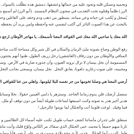
وتحميه وتسكن قلبه وتجود عليه من جمالها وعشقها، دمشق هذه تظلّلت بالسواد، يحك
الرز ) ظلماً وقتلوه تحت التعذيب في سجون النظام المستبد.. (أبو الرز) لم أسمع به
يُسجل و يُكتب عن حياته وعن مماته، بسطور من ذهب ودم وحقد على القاتلين و
بالبحث عن هذا الصوت الثائر كي أكتب لنفسي عنه وأحفظه ولمن يريد أن يحفظه 
الله معك يا صاحبي الله معك غني القوافد المعنا تأسمعك.. يا مهاجر الأوطان ارجع 
رفع الوطن وصاح بصوته ملئ الزمان والمكان في كل شبر وكل مساحة كانت متاحة ينق
المنافي والأوطان من دون زفاف (العاشقين) رحل زريف الطول، ظنوا أنهم يجتثون (
المسمومة أن نخل بيسان لا تزال ترويه العيون، وأن جذوره ضاربة في الأرض.. وسيزف
ومحبينه، على صوت زغاريد دلعونا، يعانق النخل.. نخل بيسان، ويسجى بجانب النخل..
أرضي المعنا هي وصلنا تخومها من جر نفسه للبلا ليلومها.. واهلي من عنا للقوافي
ستصل أرضك، فلن يدوم زماننا الجاحد.. وستزهر يا دامي العينين حقولا.. نخلا وسنابل.
هدير أخير هدر به صوته وكنت اسمعها لساعات طويلة أيضاً من دون توقف أو ملل، أي
فينا وفيك.. لوعت قلوبنا أنت والجمّال لما نويتوا عالرحيل.!.
سنعلق على جدران مأساتنا كشف حساب طويل نكتب عليه أسماء كل الظالمين و القا
ثارنا منهم جميعاً يا محمد، حتى الجمّال الذي سقاك مر الكاس ولوّع قلبك وأنت تناش
طول الدرب أيها الجمّال.. خذني لأرى وجه بلادي وينبت حزني على أرضي فأنا منها وهي 