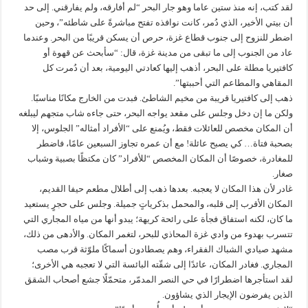
لقد كتب، إنه منذ ستين عاما وهو جار البحر “لم أفارقه، ولم يفارقني. إلى حد
أن بيتي الأخير، الذي دُمر، كانت نوافذه تفتح مباشرةً على شاطئه”، وحين
اضطر للنزوح إلى جنوب قطاع غزة، حرص أن يسكن قريبًا من البحر. وعندما
عاد من الجنوب إلى ما تبقى من مدينة غزة، قال: “سأبحث عن قهوة أو
كافتيريا مطلة على البحر، أذهب إليها كعادتي اليومية، بعد أن دُمرت كل
المقاهي والمطاعم التي أحببتها”.
ذهب إلى كافتيريا قريبة من مخيم الشاطئ. فبدت من الخارج مكانًا مناسبًا.
ولكن ما إن دخل وجلس على مقعد يواجه البحر، حتى جاءه شاب متجهم ليبلغه
أن المكان مخصص للعائلات فقط، ويُمنع على “الأفراد أمثاله” الجلوس، إلا
بصحبة فتاة… كي يصبح عائلة! مع أن عمره تجاوز السبعين عامًا، فاضطر
للمغادرة، خصوصًا أن المكان المخصص “للأفراد” كان مكتظًا بصبية وشباب
صغار.
غادر لأن هذا المكان لا يعجبه. بعدها ذهب إلى أطلال مطعم حيفا القديم،
المكان الأقرب إلى قلبه، والمحمل بذكرياتٍ جميلة. وجلس على حجرٍ يستعيد
ما كان، لكنه استفاق فجأة على رائحة كريهة؛ يبدو أنها من مياه المجاري التي
تتسرب بهدوء من وادي غزة المحاذي للبحر، لتغمر المكان. والأدهى من ذلك،
مشهد صيادي الشباك الفقراء، وهم يصطادون أسماكًا ملوّثة قرب مصب
المجاري. فغادر المكان، عائدًا إلى شقّته البائسة التي لا تعجبه هي الأخرى؛
لقد استأجرها اضطرارًا في حي النصر المدمّر، متحمّلًا جشع أصحاب الشقق
الذين يفرضون الإيجار الذي يشاؤون.