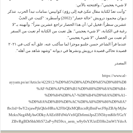
لا شيء يعجبني”، وافتتحته بالآتي:
“وأنت تعدّ لكتابة مقال تتكئ فيه إلى رؤى/ كوابيس/ منامات تبدأ الحرب. تتذكر
ديوان محمود درويش “حالة حصار” (2002) وأسطره: “كتبت عن الحبّ
عشرين سطراً/ فخيل لي/ أن هذا الحصار تراجع عشرين متراً”. وأنهيته بـ”لا
رغبة في الكتابة، “لا شيء يعجبني”. هل تعبت من الكتابة أم تعبت من السفر
أم تعبت من الحصار، “لا شيء يعجبني”.
عندما قرأ الشاعر حسن جلنبو موجزا لما سأكتب عنه، علق أنه كتب في ٢٠٢١
قصيدة تحاكي قصيدة درويش ونشرها في ديوانه “وشهد شاهد من أهله”.
المصدر
https://www.al-
ayyam.ps/ar/Article/422912/%D9%85%D8%AD%D9%85%D9%88%D8
%AF-%D8%AF%D8%B1%D9%88%D9%8A%D8%B4-
%D9%84%D8%A7-%D8%B4%D9%8A%D8%A1-
%D9%8A%D8%B9%D8%AC%D8%A8%D9%86%D9%8A?
fbclid=IwY2xjawPjkQhleHRuA2FlbQIxMQBzcnRjBmFwcF9pZBAyMjIw
MzkxNzg4MjAwODkyAAEel8FdWaVx6QZh6rmiJpsZ3N5hymK6rYGzY
ZBvRgBDrShkMtS72aP-yPd59cs_aem_w9y0sYJUztD3Ho2mW1YdoA