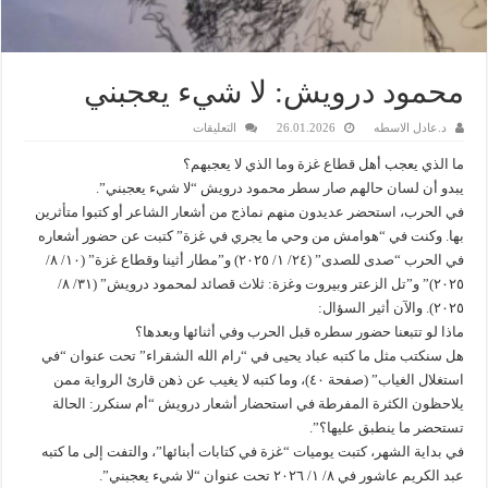
محمود درويش: لا شيء يعجبني
على
د.عادل الاسطه
26.01.2026
التعليقات
محمود
درويش:
ما الذي يعجب أهل قطاع غزة وما الذي لا يعجبهم؟
لا
شيء
يبدو أن لسان حالهم صار سطر محمود درويش “لا شيء يعجبني”.
يعجبني
في الحرب، استحضر عديدون منهم نماذج من أشعار الشاعر أو كتبوا متأثرين
مغلقة
بها. وكنت في “هوامش من وحي ما يجري في غزة” كتبت عن حضور أشعاره
في الحرب “صدى للصدى” (٢٤/ ١/ ٢٠٢٥) و”مطار أثينا وقطاع غزة” (١٠/ ٨/
٢٠٢٥)” و”تل الزعتر وبيروت وغزة: ثلاث قصائد لمحمود درويش” (٣١/ ٨/
٢٠٢٥). والآن أثير السؤال:
ماذا لو تتبعنا حضور سطره قبل الحرب وفي أثنائها وبعدها؟
هل سنكتب مثل ما كتبه عباد يحيى في “رام الله الشقراء” تحت عنوان “في
استغلال الغياب” (صفحة ٤٠)، وما كتبه لا يغيب عن ذهن قارئ الرواية ممن
يلاحظون الكثرة المفرطة في استحضار أشعار درويش “أم سنكرر: الحالة
تستحضر ما ينطبق عليها؟”.
في بداية الشهر، كتبت يوميات “غزة في كتابات أبنائها”، والتفت إلى ما كتبه
عبد الكريم عاشور في ٨/ ١/ ٢٠٢٦ تحت عنوان “لا شيء يعجبني”.