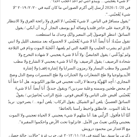
“لا شيء يعجبني… ويبدو أنني لم أعد أُعجب أحدًا”.
في 20/ 1/ 2026 أرسل إلي أكرم الصوراني ما كان كتبه في ٢٠/ ٢/ ٢٠١٩ “لا
شيءَ يُعْجبُني..”.
“يقول مسافرٌ في الباص.. لا شيءَ يُعْجبُني/ لا العرق ولا رائحة الغرق ولا الانتظار
ولا الزحمة على حاجز قلنديا وصالة أبو يوسف النجار. أُريد أن أبكي./ يقول
السائقُ: انتظرِ الوصولَ إلى المعبر وابْكِ وحدك ما استطعت.
تقول سيّدةٌ: أَنا أَيضاً. أنا لا شيءَ يُعْجبُني. لا الحسوكه بعد منتصف الليل ولا ابني
الذي لم يشرب الحليب ولا اللعبة التي لم يلعبها، أعْجَبَهُ الموت ونامَ في الثلاجة
ولم يُوَدِّعْني./ يقول الجامعيُّ: ولا أَنا لا شيءَ يعجبني. لا شهادة التخرج ولا
شحادة الرصيف./ يقول الرصيف: ولا أنا لا شيء يعجبني لا الشارع ولا مطب
اليمين ولا مطب اليسار ولا رمزون السرايا ولا إشارة (قف) ولا إشارة
الأيديولوجيا ولا طخ الشعارات ولا الجنازات ولا طخ المسيرات وضخ الذل وضخ
المجاري./ أَجِد الهُوِيَّةَ وحدها لا زالت تعجبني في طابور الكوبونه. هل أنا حقاً أَنا
أم محض طحين وسمنه وعلبة سردين؟/ ويقول جنديٌّ: أَنا أَيضاً. أَنا لا شيءَ
يُعْجبُني. أقبض على الناس ولا أقبض قوتي.. شَبَح الراتب يُحاصِرُني./ يقولُ
السائقُ العصبيُّ: يلعن أبو الشيكل. يقول الركاب: يلعن أبوه…/ يصرخون: نريدُ
ما بَعْدَ الموت.. فانطلق واخبط رأسنا بالحائط!
أمَّا أنا فأقول: أنْزِلْني هنا. أنا مثلهم لا شيء يعجبني. لا الحياة تعجبني ولا الموت
يعجبني ولكني تعبتُ من الأمل.. فانزلونا تحت الأرض واحكموا المقبرة”.
مع الاعتذار من محمود درويش.
ذكرني ما سبق بما كتبته في ١٨/ ١١/ ٢٠١٢ عن حرب غزة “حالات: حالة حصار،