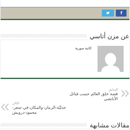
عن مزن أتاسي
كاتبة سورية
السابق
قصة خلق العالم حسب قبائل
الأباتشي
التالي
جدليّة-الزمان-والمكان-في-شعر-
محمود-درويش
مقالات مشابهة