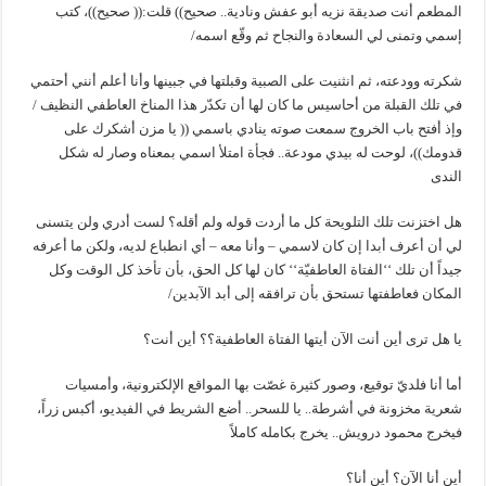
المطعم أنت صديقة نزيه أبو عفش ونادية.. صحيح)) قلت:(( صحيح))، كتب
إسمي وتمنى لي السعادة والنجاح ثم وقّع اسمه/
شكرته وودعته، ثم انثنيت على الصبية وقبلتها في جبينها وأنا أعلم أنني أحتمي
في تلك القبلة من أحاسيس ما كان لها أن تكدّر هذا المناخ العاطفي النظيف /
وإذ أفتح باب الخروج سمعت صوته ينادي باسمي (( يا مزن أشكرك على
قدومك))، لوحت له بيدي مودعة.. فجأة امتلأ اسمي بمعناه وصار له شكل
الندى
هل اختزنت تلك التلويحة كل ما أردت قوله ولم أقله؟ لست أدري ولن يتسنى
لي أن أعرف أبدا إن كان لاسمي – وأنا معه – أي انطباع لديه، ولكن ما أعرفه
جيداً أن تلك ‘‘الفتاة العاطفيّة‘‘ كان لها كل الحق، بأن تأخذ كل الوقت وكل
المكان فعاطفتها تستحق بأن ترافقه إلى أبد الآبدين/
يا هل ترى أين أنت الآن أيتها الفتاة العاطفية؟؟ أين أنت؟
أما أنا فلديّ توقيع، وصور كثيرة غصّت بها المواقع الإلكترونية، وأمسيات
شعرية مخزونة في أشرطة.. يا للسحر.. أضع الشريط في الفيديو، أكبس زراً،
فيخرج محمود درويش.. يخرج بكامله كاملاً
أين أنا الآن؟ أين أنا؟