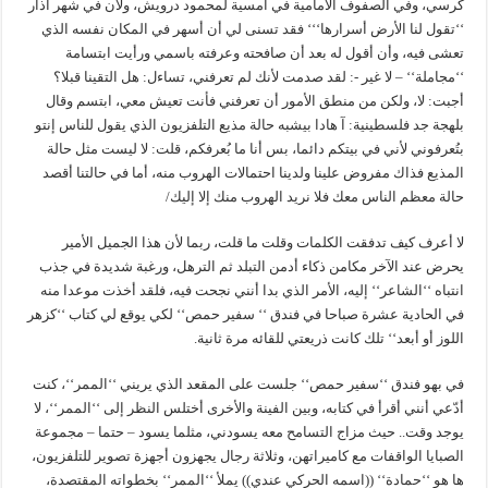
كرسي، وفي الصفوف الأمامية في أمسية لمحمود درويش، ولأن في شهر آذار
‘‘تقول لنا الأرض أسرارها‘‘‘ فقد تسنى لي أن أسهر في المكان نفسه الذي
تعشى فيه، وأن أقول له بعد أن صافحته وعرفته باسمي ورأيت ابتسامة
‘‘مجاملة‘‘ – لا غير -: لقد صدمت لأنك لم تعرفني، تساءل: هل التقينا قبلا؟
أجبت: لا، ولكن من منطق الأمور أن تعرفني فأنت تعيش معي، ابتسم وقال
بلهجة جد فلسطينية: آ هادا بيشبه حالة مذيع التلفزيون الذي يقول للناس إنتو
بتُعرفوني لأني في بيتكم دائما، بس أنا ما بُعرفكم، قلت: لا ليست مثل حالة
المذيع فذاك مفروض علينا ولدينا احتمالات الهروب منه، أما في حالتنا أقصد
حالة معظم الناس معك فلا نريد الهروب منك إلا إليك/
لا أعرف كيف تدفقت الكلمات وقلت ما قلت، ربما لأن هذا الجميل الأمير
يحرض عند الآخر مكامن ذكاء أدمن التبلد ثم الترهل، ورغبة شديدة في جذب
انتباه ‘‘الشاعر‘‘ إليه، الأمر الذي بدا أنني نجحت فيه، فلقد أخذت موعدا منه
في الحادية عشرة صباحا في فندق ‘‘ سفير حمص‘‘ لكي يوقع لي كتاب ‘‘كزهر
اللوز أو أبعد‘‘ تلك كانت ذريعتي للقائه مرة ثانية.
في بهو فندق ‘‘سفير حمص‘‘ جلست على المقعد الذي يريني ‘‘الممر‘‘، كنت
أدّعي أنني أقرأ في كتابه، وبين الفينة والأخرى أختلس النظر إلى ‘‘الممر‘‘، لا
يوجد وقت.. حيث مزاج التسامح معه يسودني، مثلما يسود – حتما – مجموعة
الصبايا الواقفات مع كاميراتهن، وثلاثة رجال يجهزون أجهزة تصوير للتلفزيون،
ها هو ‘‘حمادة‘‘ ((اسمه الحركي عندي)) يملأ ‘‘الممر‘‘ بخطواته المقتصدة،