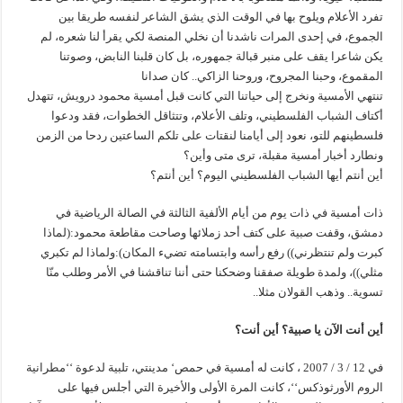
تفرد الأعلام ويلوح بها في الوقت الذي يشق الشاعر لنفسه طريقا بين
الجموع، في إحدى المرات ناشدنا أن نخلي المنصة لكي يقرأ لنا شعره، لم
يكن شاعرا يقف على منبر قبالة جمهوره، بل كان قلبنا النابض، وصوتنا
المقموع، وحبنا المجروح، وروحنا الزاكي.. كان صدانا
تنتهي الأمسية ونخرج إلى حياتنا التي كانت قبل أمسية محمود درويش، تتهدل
أكتاف الشباب الفلسطيني، وتلف الأعلام، وتتثاقل الخطوات، فقد ودعوا
فلسطينهم للتو، نعود إلى أيامنا لنقتات على تلكم الساعتين ردحا من الزمن
ونطارد أخبار أمسية مقبلة، ترى متى وأين؟
أين أنتم أيها الشباب الفلسطيني اليوم؟ أين أنتم؟
ذات أمسية في ذات يوم من أيام الألفية الثالثة في الصالة الرياضية في
دمشق، وقفت صبية على كتف أحد زملائها وصاحت مقاطعة محمود:(لماذا
كبرت ولم تنتظرني)) رفع رأسه وابتسامته تضيء المكان):ولماذا لم تكبري
مثلي))، ولمدة طويلة صفقنا وضحكنا حتى أننا تناقشنا في الأمر وطلب منّا
تسوية.. وذهب القولان مثلا..
أين أنت الآن يا صبية؟ أين أنت؟
في 12 / 3 / 2007 ، كانت له أمسية في حمص‘ مدينتي، تلبية لدعوة ‘‘مطرانية
الروم الأورثوذكس‘‘، كانت المرة الأولى والأخيرة التي أجلس فيها على