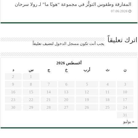
المفارقة وطقوس التوتُّر في مجموعة “هونًا ما” لـ رولا سرحان
07.06.2026
اترك تعليقاً
يجب أنت تكون
مسجل الدخول
لتضيف تعليقاً.
أغسطس 2026
ن
ث
أرب
خ
ج
س
د
2
1
9
8
7
6
5
4
3
16
15
14
13
12
11
10
23
22
21
20
19
18
17
30
29
28
27
26
25
24
31
« يوليو