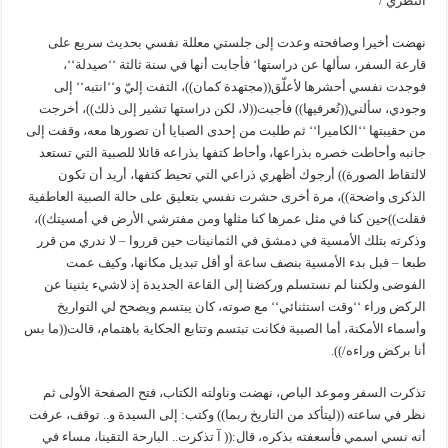
النظري /
نهضت أخيرا وصافحته وعدت إلى جلستي معللة نفسي بحديث سريع على
قارعة السفر، سألها عن دراستها‘ فأجابت أنها في سنة ثالثة ‘‘صيدلة‘‘،
فوجدت نفسي أحشرها لأعلّق((مجتهدة كمان))، التفت إليّ و‘‘انتبه‘‘ إلى
وجودي، سألني((تُعرفيها)) فأجبت((لا، لكن دراستها تشير إلى ذلك))، أخرجت
من حقيبتها ‘‘الكاميرا‘‘ ثم طلبت من إحدى الصبايا أن تصورها معه، وقفت إلى
جانبه وأحاطت خصره بذراعها، وأحاط كتفها بذراعه قائلا للصبية التي تستعد
لالتقاط الصورة)) أرجوك أظهري ذراعي التي تحيط كتفها، أريد أن تكون
الذكرى واضحة))، مرة أخرى حشرت نفسي بتعليق على حالة الصبية العاطفية
فقلت))حين كنا في مثل عمرها كنا مثلها ومن مفترشي الأرض في أمسيتك))،
وذكرته بتلك الأمسية في دمشق في الثمانينات حين قرروا – لا ندري من قرر
طبعا – قبل بدء الأمسية بنصف ساعة أو أقل تبديل مكانها، وكيف عمت
الفوضى ولكننا لم نستسلم وركضنا إلى القاعة الجديدة إذ لاشيء يثنينا عن
الركض وراء ‘‘وقت استثنائي‘‘ مع صوته، كان يبتسم ويصحح لي التواريخ
وأسماء الأمكنة، أما الصبية فكانت تبتسم وتتابع الحكاية باهتمام، قالت((ما بس
أنا بركض وراءه/)).
تذكرت السفر وموعد الباص، نهضت وناولته الكتاب، فتح الصفحة الأولى ثم
نظر في ساعته ((ليتأكد من التاريخ ربما)) وكتب: إلى السيدة و.. توقف، عرفت
أنه نسي اسمي فأسعفته بذكره، قال:(( آ تذكرت.. البارحة التقينا، مساء في