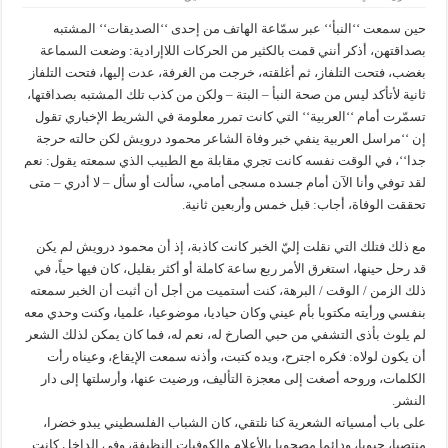
حين سمعت ‘‘النبأ‘‘ عبر سمّاعة الهاتف من إحدى ‘‘الصديقات‘‘ المشتبه
بصداقتهن، أذكر أنني قمت بالكثير من الحركات اللاإرادية: وضعت السماعة
بغضب، فتحت التلفاز، ثم أغلقته، خرجت من الغرفة، عدت إليها، فتحت التلفاز
ثانية لأتأكد ليس من صحة النبأ – البتة – ولكن من كذب تلك المشتبه بصداقتها،
تسمّرت أمام ‘‘العربية‘‘ التي كانت تمرر معلومة في الشريط الإخباري تقول
إن ‘‘مراسل العربية ينفي خبر وفاة الشاعر محمود درويش لكن حالته حرجة
جدا‘‘، في الوقت نفسه كانت تجري مقابلة مع الطبيب الذي سمعته يقول: نعم
لقد توفي وأنا الآن أمام جسده مسجى أمامي، سألت أو سأل – لا أدري – متى
تحققت الوفاة، أجاب: قبل خمس وأربعين ثانية.
مع ذلك فتلك التي نقلت إليّ الخبر كانت كاذبة، إذ أن محمود درويش لم يكن
قد رحل حينها، استغرق الأمر ربع ساعة كاملة أو أكثر بقليل، كان فيها حياً، في
ذلك الزمن / الوقت / البرهة، كنت أستميت من أجل أن أثبت أن الخبر سمعته
بنفسي ورأيته مكتوبا بأم عيني وكان حياديا، موضوعيا، علميا، وكنت وحدي معه
لم يلوث بأذى التشفي من حبي الصارخ له، نعم له، فما كان يمكن لذلك الشعر
أن يكون لولاه: فكره اجترح، ويده كتبت، وأذنه سمعت الإيقاع، وعيناه رأت
الكلمات، وروحه أصغت إلى معجزة التأليف، ورضيت عنها، وأرسلتها إلى دار
النشر.
على باب أمسياته الشعرية كنا نلتقي، كان الشباب الفلسطيني يبدو خضرا،
منتصبا، حيويا، ودائما مصحوبا بالأعلام والكوفيات النظيفة، وفي الداخل كانت