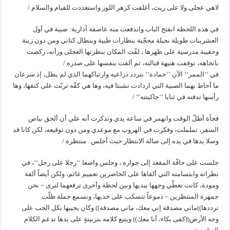
لاهي عجلى ولا على ريث، أغلقت كزهر اللوز واستعددت للقيام والسلام /
في هذه اللحظة انفتح الباب واندفعت منه عاصفة آذارية: صبية في أول
العشرينات طويلة نحيلة محجّبة بنظارات طبية وبنطال كتاني ومن دون زينة
وحقيبة مدرسية على ظهرها ، لفّت المكان بنظرتها العجلى ورأته، ركضت
باتجاهه، توقفت هنيهة قبالته، ثم ألقت بنفسها على صدره /
في ‘‘الممر‘‘ الآن ‘‘حمادة‘‘ بتردد ذراعيه وارتباكهما الذي لم يطل، إذ سرعان
ما أحاط بهما الصبية التي ازدادت تشبثا فيه، وها هي كفّه تربّت على كتفها، وها
رأسها تدفنه في ثنايا ‘‘جاكيتته‘‘ /
فجأة أطلّ الوقت وانهمر في ساعة يدي وتذكرت أنه علي أن ألحق بباص
السفر، تململت، وفكرت في الهروب مع موعدي ومن دون توقيعه، لكن كانا قد
وصلا يدها في يده إلى صالة الانتظار حيث أجلس.. منتظرة /
جلست على حافّة المقعد إلى جواره ، وجلس واضعا ‘‘رجلا على رجل‘‘، في
نظراته وابتسامته التي ألقاها على الحاضرين تعميم غائم، ولكن أيضاً ألفة
ومودة، كانت تغطّي وجهها بيديها وبين لحظة وأخرى ترفعهما لنرى – نحن
جمهرة المنتظرين – دموعاً تنسكب على خديها، ونسمع جملة ظلّت
ترددها))ماني مصدقة إني معك، ماني مصدقة)) وكان يجيبها بكل الحب على
وجه الأرض((كفى بكاء، أنا معك)) ويتبع كلامه بتربيتةٍ على يدها تدعم الكلام