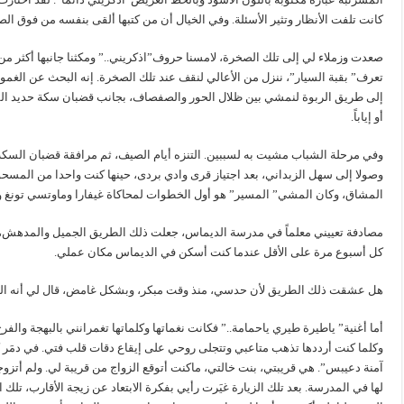
كانت تلفت الأنظار وتثير الأسئلة. وفي الخيال أن من كتبها ألقى بنفسه من فوق الصخ
صعدت وزملاء لي إلى تلك الصخرة، لامسنا حروف”اذكريني..” ومكثنا جانبها أكثر من مر
تعرف” بقبة السيار”، ننزل من الأعالي لنقف عند تلك الصخرة. إنه البحث عن الغم
إلى طريق الربوة لنمشي بين ظلال الحور والصفصاف، بجانب قضبان سكة حديد القط
أو إياباً.
وفي مرحلة الشباب مشيت به لسببين. التنزه أيام الصيف، ثم مرافقة قضبان السكة 
وصولا إلى سهل الزبداني، بعد اجتياز قرى وادي بردى، حينها كنت واحدا من المسح
المشاق، وكان المشي” المسير” هو أول الخطوات لمحاكاة غيفارا وماوتسي تونغ 
مصادفة تعييني معلماً في مدرسة الديماس، جعلت ذلك الطريق الجميل والمدهش، يتعزز
كل أسبوع مرة على الأقل عندما كنت أسكن في الديماس مكان عملي.
هل عشقت ذلك الطريق لأن حدسي، منذ وقت مبكر، وبشكل غامض، قال لي أنه ال
أما أغنية” ياطيرة طيري ياحمامة..” فكانت نغماتها وكلماتها تغمرانني بالبهجة وال
وكلما كنت أرددها تذهب متاعبي وتتجلى روحي على إيقاع دقات قلب فتي. في دمَر 
آمنة دعيبس”. هي قريبتي، بنت خالتي، ماكنت أتوقع الزواج من قريبة لي. ولم أتزوجها
لها في المدرسة. بعد تلك الزيارة غيَرت رأيي بفكرة الابتعاد عن زيجة الأقارب، ت