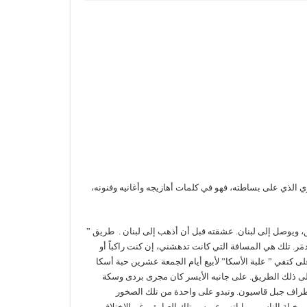
وري الذي على بساطته، فهو في كلمات أهازيجه وأغانيه وفنونه،
ويوصل إلى لبنان. عشقته قبل أن أذهب إلى لبنان . طريق ”
ر. تلك هي المسافة التي كانت تدهشني، إن كنت راكباً أو
لى كتفي ” علبة الأسكا” لأبيع أيام الجمعة عشرين حبة أسكا
لى ذلك الطريق. على جانبه الأيسر كان مجرى بردى وسكة
 أطراف جبل قاسيون. وتبدو على واحدة من تلك الصخور
مخيلة الناس ورواياتهم عن سر تلك العبارة، رغم الاختلاف