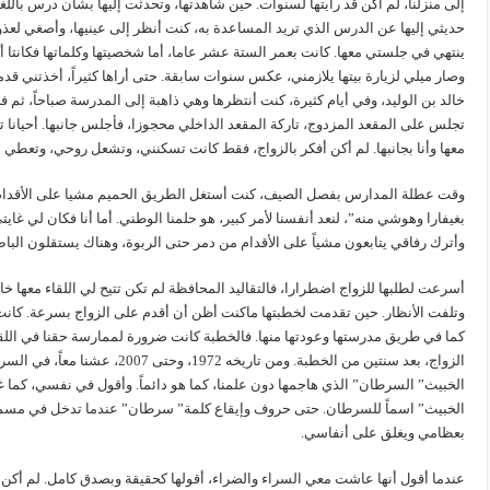
إلى منزلنا، لم أكن قد رأيتها لسنوات. حين شاهدتها، وتحدثت إليها بشأن درس بالل
حديثي إليها عن الدرس الذي تريد المساعدة به، كنت أنظر إلى عينيها، وأصغي لعذوب
ينتهي في جلستي معها. كانت بعمر الستة عشر عاما، أما شخصيتها وكلماتها فكانتا أ
وصار ميلي لزيارة بيتها يلازمني، عكس سنوات سابقة. حتى أراها كثيراً، أخذتني ق
خالد بن الوليد، وفي أيام كثيرة، كنت أنتظرها وهي ذاهبة إلى المدرسة صباحاً، ثم
تجلس على المقعد المزدوج، تاركة المقعد الداخلي محجوزا، فأجلس جانبها. أحيانا 
معها وأنا بجانبها. لم أكن أفكر بالزواج، فقط كانت تسكنني، وتشعل روحي، وتعطي معن
وقت عطلة المدارس بفصل الصيف، كنت أستغل الطريق الحميم مشيا على الأقدام 
بغيفارا وهوشي منه”، لنعد أنفسنا لأمر كبير، هو حلمنا الوطني. أما أنا فكان لي غاي
وأترك رفاقي يتابعون مشياً على الأقدام من دمر حتى الربوة، وهناك يستقلون البا
أسرعت لطلبها للزواج اضطرارا، فالتقاليد المحافظة لم تكن تتيح لي اللقاء معها خا
وتلفت الأنظار. حين تقدمت لخطبتها ماكنت أظن أن أقدم على الزواج بسرعة. كانت ا
كما في طريق مدرستها وعودتها منها. فالخطبة كانت ضرورة لممارسة حقنا في اللقاء،
الزواج، بعد سنتين من الخطبة. ومن ت
الخبيث” السرطان” الذي هاجمها دون علمنا، كما هو دائماً. وأقول في نفسي، كما غ
الخبيث” اسماً للسرطان. حتى حروف وإيقاع كلمة” سرطان” عندما تدخل في 
بعظامي ويغلق على أنفاسي.
عندما أقول أنها عاشت معي السراء والضراء، أقولها كحقيقة وبصدق كامل. لم أكن م