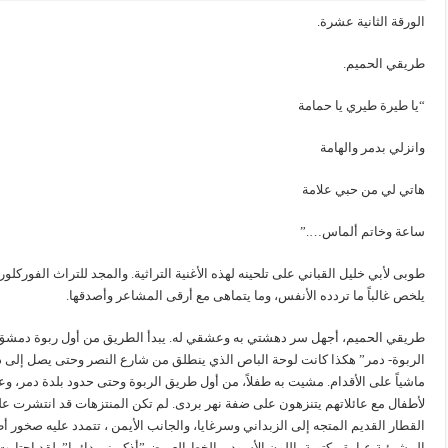
الورقة الثانية عشرة.
طريقي الحميم.
“يا طيرة طيري يا حمامة
وانزلي بدمر والهامة
هاتي لي من حبي علامة
ساعة وخاتم ألماس….”
طوبى لأبي خليل القباني على تلحينه لهذه الأغنية التراثية. والمجد للتراث الفوركل
يلخص غالباً ما تردده الأنفس، وما يتماهى مع أرقى المشاعر وأصدقها.
طريقي الحميم، أجهل سر دهشتي به وعشقي له. يبدأ الطريق من أول ربوة دمشق، 
الربوة- دمر” هكذا كانت لوحة الباص الذي ينطلق من شارع النصر وحتى يصل إلى دمَ
ماشياً على الأقدام. مشيت به طفلاً، من أول طريق الربوة وحتى حدود بلدة دمر، وع
لأطفال مع عائلاتهم يتنزهون على ضفة نهر بردى. لم تكن المنتزهات قد انتشرت ع
القطار القديم المتجه إلى الزبداني وسرغايا، والجانب الأيمن ، تتمدد عليه صخور
المشرئبة عبارة مكتوبة باللون الأسود وبالخط العريض”أذكريني دائما”. لقد احتارت 