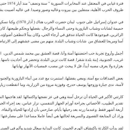
ظروف الحرب الأهلية، متنقلين بين بيروت وعاليه وصور وصيدا. في عاليه أصيبت بشظ
في عدوان إسرائيل على ج
حميمة لشابات وشباب البازورية وحتى النساء والرجال. بفضلها وبحكم طبيعتها، كان 
الزائرين، فبوجودها كانت الحياة تتدفق في أرجاء الحي، وكان بيتاً لاتنطفئ أضواؤه، 
آمنا ومريحا للعشاق من شابات وشباب البلدة. منهم من مضى عشقهم إلى الارتباط ا
أجمل وأروع تجربة حب احتضنتها آمنة وأنا، قصة العشق بين محمد شمس الدين، الفن
غريب، الجنوبية، إبنة بلدة شقرا. قصة كانت تزين البلدة، وتحضر في أحاديث ناس
بغزارة ولا يعرف مصبه أبداً، قل لا يبحث عن مصب، فمصبات الأنهار نهاياتها.
بعض الصداقات مع آمنة، ومعي بفضلها، استمرت مع عدد من أبناء البازورية والجنوب و
لآمنة، ندى جبارة وزوجها يوسف حدرج، وفوزية مروة من الزرارية، وما انقطعت زيارتهم لنا حتى رحي
كارثتي الأكبر في الحياة أن ترحل آمنة وهي في عز نضجها واكتمالها. لقد هاجمه
تقدير الطبيب، الأخصائي بجراحة أورام الجهاز التنفسي، نزار عباس، بعد إجراء الجرا
أربعة أشهر فقط. وعندما زرته بعد رحيلها بأيام، صارحني بأن إرادتها للحياة وال
وزاد أن المتابعة القصوى والسريعة لحالتها هي أيضاً عاملا مساعدا على مصارعتها 
لقد بدأت الكارثة باكتشاف الورم الخبيث. كانت البداية سعال شديد وألم في الصدر