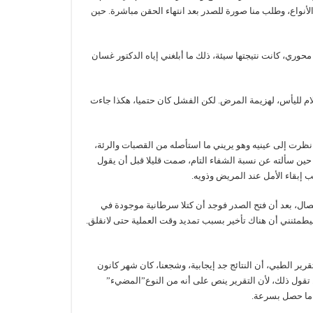
نواع، وطلب منا صورة للصدر بعد انتهاء الحقن مباشرة. حين
وري، كانت نتيجتها سيئة، ذلك ما أبلغني إياه الدكتور غسان
ام لليأس، لهزيمة المرض. لكن الفشل كان حتميا، هكذا جاءت
 نظرت إلى عينيه وهو يريني ما استأصله من القصبات والرئة،
 حين سألته عن نسبة الشفاء التام، صمت قليلا قبل أن يقول
تئصال، بعد أن فتح الصدر فوجد أن كتلا سرطانية موجودة في
يطمئنني أن هناك تأخير بسبب تمديد وقت العملية حتى لانقلق.
قرير الطبي، أن النتائج جد إيجابية، وشجعنا، كان شهر كانون
ل تقول ذلك، لأن التقرير ينص على أنه من النوع”المضيء”
و ما حصل بسرعة.