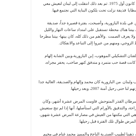
فترة غيابي في المعتقل عند المخابرات السورية ” سنة ونصف” منذ أيار 1974 حتى كانون أول 1975. ثم بعد ذلك انتقلت إلى لبنان لتعيش معي
ايا قذيفة نزلت تحت بلكون البناية التي نجتمع فيها.
نوب لبنان حضرت الحرب هناك ( آذار 1978)، وكنا نسكن في بلدة البازورية، وأصبحت، بفترة قصيرة جداً، صديقة
بيتنا هناك محطة تستقبل على امتداد ساعات النهار والليل
ولا يعرف الصمت . والأهم من ذلك كله، كان بيتها- بيتنا مطرحا
لزوجي، ومنهم من عبروا إلى التباعد والانفكاك.
ان التشكيلي الموهوب، إبن البازورية،وبين الشابة إلهام
ها. كانت قصة حب متمرد و متدفق كنهر صاخب، يحفر مجراه،
لبنان. من البازورية كان محمد وإلهام والصديقة، الغالية جدا
ل آمنة 2007، وبعد رحيلها.
ا السرطان القذر المتوحش. قاومت المرض عشرة أشهر، وكان
حة، والتدقيق بالأورام التي استأصلها، أنها إذا لم تنج ستعيش
بقاء، هي التي مكنتها من العيش في مصارعة المرض عشرة شهور،
المرض طوال تلك الفترة قبل رحيلها.
، ذهبنا لطبيب الصدرية الناجح والمميز محمد غنام في مخيم