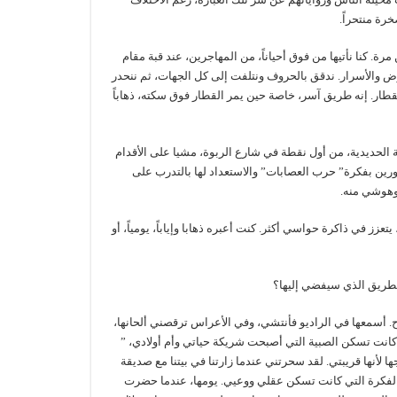
رة منتحراً.
ة. كنا نأتيها من فوق أحياناً، من المهاجرين، عند قبة مقام
وض والأسرار. ندقق بالحروف ونتلفت إلى كل الجهات، ثم ننحدر
ار. إنه طريق آسر، خاصة حين يمر القطار فوق سكته، ذهاباً
الحديدية، من أول نقطة في شارع الربوة، مشيا على الأقدام
ورين بفكرة” حرب العصابات” والاستعداد لها بالتدرب على
وهوشي منه.
 في ذاكرة حواسي أكثر. كنت أعبره ذهابا وإياباً، يومياً، أو
طريق الذي سيفضي إليها؟
فرح. أسمعها في الراديو فأنتشي، وفي الأعراس ترقصني ألحانها،
كانت تسكن الصبية التي أصبحت شريكة حياتي وأم أولادي، ”
 لأنها قريبتي. لقد سحرتني عندما زارتنا في بيتنا مع صديقة
لك الفكرة التي كانت تسكن عقلي ووعيي. يومها، عندما حضرت