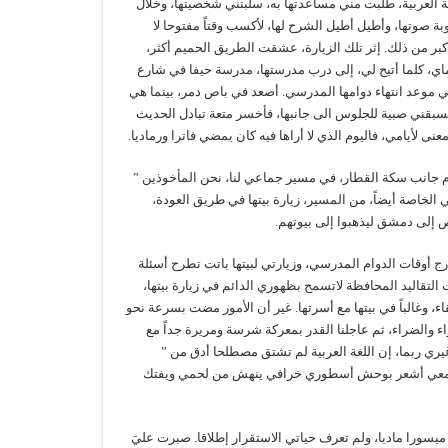
غة العربية، طلبت مني مساعدتها به، سلبتني شخصيتها، وخلال
ة صوتها، وأطيل أطيل الشرح لها، لأكسب وقتاً مفتوحا لا
كبر من ذلك. إثر تلك الزيارة، عشقت الطريق الحميم أكثر،
دماي، كلما أتيح لي، إلى درب مدرستها، مدرسة حيفا في شارع
 في موعد انتهاء دوامها المدرسي. أصعد في باص دمر، بينما هي
تسبقني صبية للجلوس الى جانبها، فأخسر متعة تبادل الحديث
ى لأيامي، فاليوم الذي لا أراها فيه كان يمضي فاترا ورماديا.
جانب سكة القطار، في مسير جماعي لنا، نحن المأخوذين ”
تي الخاصة أيضاً، من المسير، زيارة بيتها في طريق العودة،
ص إلى دمشق ليذهبوا إلى بيوتهم.
رج أوقات الدوام المدرسي، وزيارتي لبيتها باتت تطرح أسئلة
لتقاليد المحافظة لاتسمح بظهوري الدائم في زيارة بيتها،
 وغالباً في بيتها مع أسرتها. غير أن الأمور مضت بسرعة نحو
اريخه 1972، وحتى 2007، عشنا معاً، في السراء والضراء، ثم عاجلنا القدر بمعركة شرسة ومريرة جداً مع
يري ربما، إن اللغة العربية لم تشتق مصطلحا أدق من ”
مسمعي أشعر بوحش أسطوري خرافي ينهش من لحمي ويفتك
يسورا ماديا، ولم تعرف حياتي الاستقرار إطلاقا. صبرت عليَ