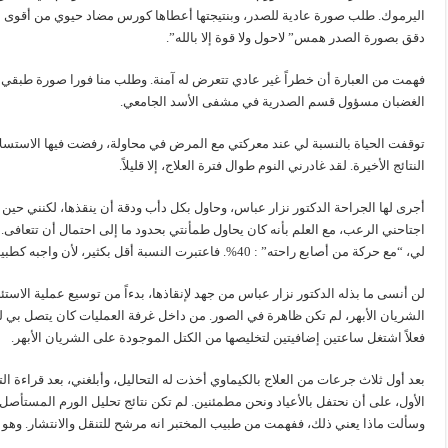
اليرموك. طلب صورة عادية للصدر، وبنتيجتها أعطاها كورس مضاد حيوي من أقوى الأ
دقق بصورة الصدر همس” لاحول ولا قوة إلا بالله”.
فهمت من العبارة أن خطراً غير عادي تتعرض له آمنة. وطلب منا فورا صورة طبقي مح
الغضبان مسؤول قسم الصدرية في مشفى الأسد الجامعي.
توقفت الحياة بالنسبة لي عند معركتي مع المرض في محاولة، رفضت فيها الاستسل
النتائج الأخيرة. لقد غادرني النوم طوال فترة العلاج، إلا قليلاً.
أجرى لها الجراحة الدكتور نزار عباس، وحاول بكل دأب ودقة أن ينقذها، لكنني حين
اجتاحني الرعب، مع العلم بأنه كان يحاول طمأنتي بحدود ما إلى احتمال أن تتعافى.
لي، “مع حركة من أصابع راحته” : 40%. فاعتبرت النسبة أقل بكثير، لأن واجبه كطبيب إبقاء الأمل عند المريض وذويه.
لن أنسى ما بذله الدكتور نزار عباس من جهد لإنقاذها، بدءاً من توسيع عملية الاس
الشريان الأبهر، لم تكن ظاهرة في الصور. من داخل غرفة العمليات كان يتصل بي ل
فعلاً اشتغل ساعتين إضافيتين لتخليصها من الكتل الموجودة على الشريان الأبهر.
بعد أول ثلاث جرعات من العلاج بالكيماوي أخذت له التحاليل، وأبلغني، بعد قراءة الت
الأول، على أن نحتفل بالأعياد ونحن مطمئنين. لم تكن نتائج تحليل الورم المستأص
وسألت ماذا يعني ذلك، ففهمت من طبيب المختبر انه مرشح للتنقل والانتشار. وه