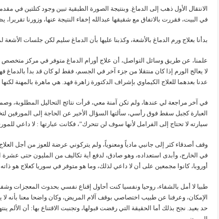
الانتقال الأول ذهب إلى الدماغ. وبنتيجة الصورة الطبقية تبين وجود كتلتين في مق
في البيت، فقررت بالاتفاق مع شقيقها عبدالله إخفاء النتيجة عنها، وزورنا تقريرا، يظه
بدأنا بعلاج ورم الدماغ بالأشعة، وكذبنا عليها بأن الدماغ سليم لكن جلسات الأشعة
علمنا، عن طريق وسائل التواصل، أن علاج أورام الدماغ متوفر في مركز متخصص في أل
لا يعالج الورم إذا كان منتقلا من جزء آخر في الجسم، فقط لو كان قد بدأ بالدماغ 
عدنا بعدهما للعلاج الكيماوي بإشراف الدكتورة زاهرة فهد. هي ماهرة بالمهنة لكنها 
في آخر مراجعة لي عندها، ولم تكن آمنة معي، قرأت نتائج التحاليل المطلوبة، وصم
العبارة كجبل سقط فوق رأسي، سألتها السؤال الأخير عن الحاجة إلى المورفين لت
سيارته لا تحتاج إلى الفرامل لأنها سوف لن تتحرك”، فكانت عبارتها : لا داعي للم
وقف أصدقاء كثر إلى جانبي مادياً ومعنوياً، ولم يتركوني عرضة للعوز من أجل العلاج.
في الخارج، وأبدى استعداده، وهو صادق، لدفع أية تكاليف من المليون حتى عشرة الم
أوروبا، كانوا مجمعين على أن لا داعي لذلك، وما هو متوفر في سوريا كعلاج هو ذاته
طبيا لا أمل بالشفاء، روحيا ونفسيا كنت أحاول إقناع نفسي بحدوث المعجزات وشفائها 
الإمكان، وعرفنا عن طبيب اختصاصي بوقف آلام المريض، وكان واضحا معنا بأنه لا 
حد بعيد. نجح بذلك أما الحقيقة التي رفضت قبولها، وتجنبت الاقتناع بها: أن الألم ينته
المريض…