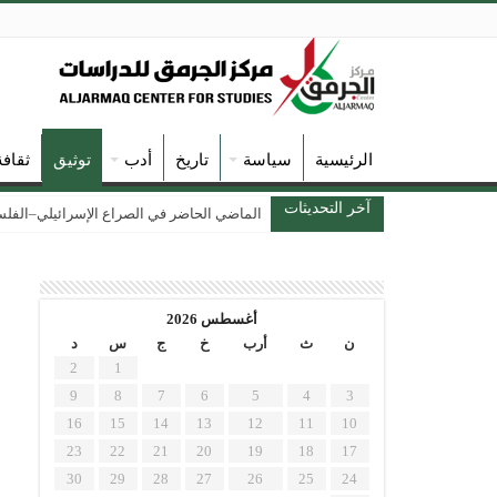
الرئيسية
سياسة
تاريخ
أدب
توثيق
ثقاف
آخر التحديثات
الماضي الحاضر في الصراع الإسرائيلي–الفلسطين
أغسطس 2026
ن
ث
أرب
خ
ج
س
د
2
1
9
8
7
6
5
4
3
16
15
14
13
12
11
10
23
22
21
20
19
18
17
30
29
28
27
26
25
24