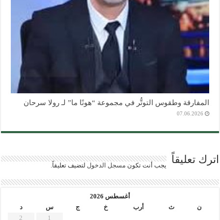
المفارقة وطقوس التوتُّر في مجموعة “هونًا ما” لـ رولا سرحان
07.06.2026
اترك تعليقاً
يجب أنت تكون
مسجل الدخول
لتضيف تعليقاً.
أغسطس 2026
ن
ث
أرب
خ
ج
س
د
2
1