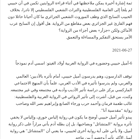
ثمة إشارة أخيرة يمكن ملاحظتها في أثناء قراءة الروايتين تكمن في أن حبيبي
لم يلجأ إلى العامية الفلسطينية والتراث الشعبي الفلسطيني إلا نادرا، بخلاف
الحبيب السايح الذي وظف الموروث الشعبي الجزائري ما كان أحيانا حائلا دون
فهم القارئ غير الجزائري بعض مقاطع من الرواية. هل أقول إن السايح عرب
الأماكن ولكن «جزأر» بعض أجزاء من الرواية؟
الأمر يستحق التفكير والمساءلة والتعمق.
2021-06-27
6-أميل حبيبي وحضوره في الرواية العربية أولاد الغيتو: اسمي آدم نموذجاً
توقف الدارسون، وهم يدرسون أميل حبيبي، أمام تأثره بالأدبين؛ العالمي
والعربي، ولم يدرسوا تأثيره في الأدب العربي، علماً بأن المنهج الاجتماعي
الماركسي يركز على دراسة تأثير الأديب وأدبه في مجتمعه وفي غير مجتمعه.
وكنت، من قبل، أشرت إلى تأثير الروائي في الرواية العربية والفلسطينية:
غالب طعمة فرمان وأحمد حرب ورجاء الصانع وإبراهيم نصر الله وصاحب
رواية “مقدسية أنا”.
يبدو تأثير أميل حبيبي أوضح ما يكون في رواية إلياس خوري، وإلياس لا يخفي
تأثره برواية “المتشائل” وبصاحبها، بل إن بطله آدم يأتي مراراً على ذكر رواية
أميل، ولا يأتي على أية رواية أخرى لحبيبي، ما يعني أن “المتشائل” هي رواية
أميل الأكثر تأثيراً وحضوراً بين نتاجه.