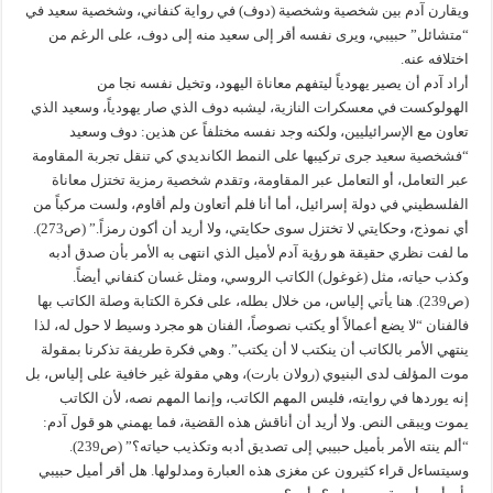
ويقارن آدم بين شخصية وشخصية (دوف) في رواية كنفاني، وشخصية سعيد في
“متشائل” حبيبي، ويرى نفسه أقر إلى سعيد منه إلى دوف، على الرغم من
اختلافه عنه.
أراد آدم أن يصير يهودياً ليتفهم معاناة اليهود، وتخيل نفسه نجا من
الهولوكست في معسكرات النازية، ليشبه دوف الذي صار يهودياً، وسعيد الذي
تعاون مع الإسرائيليين، ولكنه وجد نفسه مختلفاً عن هذين: دوف وسعيد
“فشخصية سعيد جرى تركيبها على النمط الكانديدي كي تنقل تجربة المقاومة
عبر التعامل، أو التعامل عبر المقاومة، وتقدم شخصية رمزية تختزل معاناة
الفلسطيني في دولة إسرائيل، أما أنا فلم أتعاون ولم أقاوم، ولست مركباً من
أي نموذج، وحكايتي لا تختزل سوى حكايتي، ولا أريد أن أكون رمزاً.” (ص273).
ما لفت نظري حقيقة هو رؤية آدم لأميل الذي انتهى به الأمر بأن صدق أدبه
وكذب حياته، مثل (غوغول) الكاتب الروسي، ومثل غسان كنفاني أيضاً.
(ص239). هنا يأتي إلياس، من خلال بطله، على فكرة الكتابة وصلة الكاتب بها
فالفنان “لا يضع أعمالاً أو يكتب نصوصاً، الفنان هو مجرد وسيط لا حول له، لذا
ينتهي الأمر بالكاتب أن ينكتب لا أن يكتب”. وهي فكرة طريفة تذكرنا بمقولة
موت المؤلف لدى البنيوي (رولان بارت)، وهي مقولة غير خافية على إلياس، بل
إنه يوردها في روايته، فليس المهم الكاتب، وإنما المهم نصه، لأن الكاتب
يموت ويبقى النص. ولا أريد أن أناقش هذه القضية، فما يهمني هو قول آدم:
“ألم ينته الأمر بأميل حبيبي إلى تصديق أدبه وتكذيب حياته؟” (ص239).
وسيتساءل قراء كثيرون عن مغزى هذه العبارة ومدلولها. هل أقر أميل حبيبي