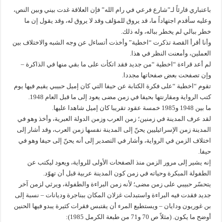
باعتباري قارئاً لـ”شارع فرعي في رام الله” فإن العلاقة غدت بيني وبين النص،
وعليه سأقدم اجتهاداً ما، قد يروق للمؤلف وقد لا يروق له، وقد يقول إن ما
خطر ببالي لم يخطر بباله، وله ذلك.
وأنا أقرأ القصة تذكرت “اخطية” وأخذت أتساءل عن وجه الشبه والاختلاف بين
العملين، وأمعنت النظر في هذا.
لم أعد قراءة “اخطية “من جديد فقد اتكأت على ما بقي منها في الذاكرة –
وإن تصفحت بعض صفحاتها مجددا.
تقوم “اخطية “على فكرة الكتابة عن حيفا التي كان إميل حبيبي يقيم فيها يوم
كتب الرواية ومقارنتها بحيفا في زمن مضى يعود إلى ما قبل العام 1948.
ما بين 1948 و1985 خمسة عقود تقريبا كان إميل شاهدا عليها.
لقد عرف المدينة في زمنين؛ زمن العرب وزمن الدولة العبرية، وأخذ وهو في
المدينة زمن الإسرائيليين يحنّ إلى المدينة نفسها زمن العرب، وقد أشار إلى
اختلاف الزمن في الرواية، وأشار في التصدير إلى أنه يحنّ إلى حيفا وهو في
حيفا.
إنه يشير إلى مرور الزمن منذ الصفحات الأولى للرواية، ويعود ليكتب عن
الطفولة المبكرة وحياته في زمن كون المدينة عربية قبل أن تهوّد.
يتحسّر حبيبي على زمن مضى؛ لأنه زمن البراءة والطفولة، ويرثي لزمن آخر
جديد فقدت فيه البراءة واستبدلت غزلان المكان ببناجرة وديانات – نسبة إلى
بن غوريون ودايان – ويستطيع المرء أن يقتبس فقرات كثيرة يبدو فيها الحنين
أوضح ما يكون. (مثلاً ص 70 و71 من طبعة الكرمل 1985):