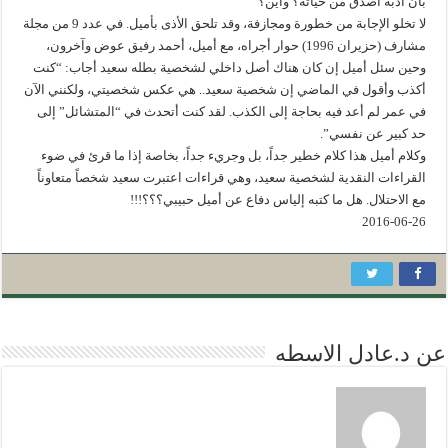
بأن أدبه أصدق من حياته؟ وأين؟
لا تخلو الإجابة من خطورة ومجازفة، وقد تلحق الأذى بأميل. في عدد 9 من مجلة
مشارف (حزيران 1996) حوار أجراه، مع أميل، أحمد رفيق عوض وآخرون،
وحين سئل أميل إن كان هناك أصل داخلي لشخصية بطله سعيد أجاب: “كنت
أكذب وأقول في الماضي إن شخصية سعيد.. هي عكس شخصيتي، ولكنني الآن
في عمر لم أعد فيه بحاجة إلى الكذب. لقد كنت أتحدث في “المتشائل” إلى
حد كبير عن نفسي”.
وكلام أميل هذا كلام خطير جداً، بل وجريء جداً، بخاصة إذا ما قرئ في ضوء
القراءات النقدية لشخصية سعيد، وهي قراءات اعتبرت سعيد شخصاً متعاوناً
مع الاحتلال. هل ما كتبه إلياس دفاع عن أميل حبيبي؟؟؟!!!
2016-06-26
عن د.عادل الاسطه