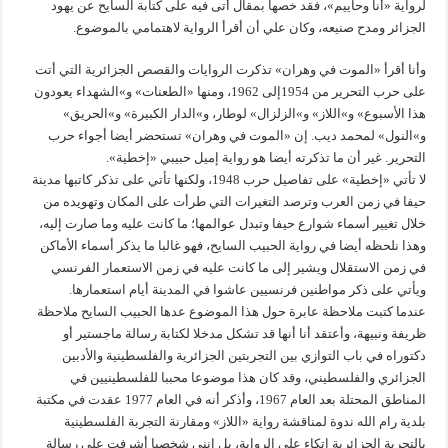
لرواية «أنا وحاييم»، فقد خصها بمقال أتى فيه على كتابة السايح عن يهود
الجزائر ومدح صنيعه، وكان علي أن أقرأ الرواية لاهتمامي بالموضوع.
وأنا أقرأ «الموت في وهران» تذكرت الروايات والقصص الجزائرية التي أتت
على حرب التحرير من 1954إلى 1962، ومنها «الطعنات» و»الشهداء يعودون
هذا الأسبوع» و»اللاز» و»الزلزال» لوطار، و»الدار الكبيرة» و»الحريق»
و»النول» لمحمد ديب. إن «الموت في وهران» تستحضر أيضا أجواء حرب
التحرير. غير أن ما تذكرته أيضا هو رواية إميل حبيبي «إخطية».
لا تأتي «إخطية» على تفاصيل حرب 1948، ولكنها تأتي على تذكر كاتبها مدينة
حيفا في زمن العرب وترصد التغيرات التي طرأت على المكان وتهويده من
خلال تغيير أسماء شوارع حيفا وتبدل عوالمها؛ ما كانت عليه وما صارت إليه،
وهذا نلحظه أيضا في رواية الحبيب السايح، فهو غالبا ما يذكر أسماء الأماكن
في زمن الاستقلال ويشير إلى ما كانت عليه في زمن الاستعمار الفرنسي
ويأتي على ذكر مواطنين فرنسيين عاشوا في المدينة أيام استعمارها.
عندما كتبت ملاحظة عابرة حول هذا الموضوع عدها الحبيب السايح ملاحظة
ظريفة ونبيهة، وأعتقد أنا أنها قد تشكل مدخلا لكتابة رسالة ماجستير أو
دكتوراه في باب التوازي بين التجربتين الجزائرية والفلسطينية والأدبين
الجزائري والفلسطيني، وقد كان هذا موضوعا محببا للفلسطينيين في
المناطق المحتلة بعد العام 1967، وأذكر أنه في العام 1977 عقدت في مكتبة
بلدية رام الله ندوة لمناقشة رواية «اللاز» ومقارنة التجربة الفلسطينية
بالتجربة الجزائرية اتكاء على الرواية، بل إنني شخصيا أشرفت على رسالة