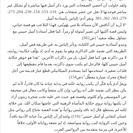
ولقد حاولت أن أحصي الصفحات التي ورد ذكر أميل فيها مباشرة أو بشكل غير
مباشر فوجدتها لا تقل عن عشر صفحات هي: 116، 153، 154، 239، 264، 273،
279، 303، 362، 383. ويقر آدم/ إلياس بأستاذية أميل.
“لا أريد أن أناقش الآن مسألة تلاعبي بهُويّتي، فهذا التلاعب هو قصة حياتي،
وليس قصة أكتبها كي تصير أمثولة أو رمزاً، كما فعل أستاذنا أميل حبيبي مع
تشاؤل بطله سعيد” (ص302).
وتبدو أستاذية حبيبي في الكتابة، وتأثر إلياس به، في طريقة قص أميل،
الطريقة التي تعتمد على الذاكرة، وهو ما يقوم به آدم، إذ يؤلّف حكايته/ روايته،
لا من ذاكرته هو، كما فعل أميل، بل من ذاكرات الآخرين: “هذا هو جوهر حكاية
أميل حبيبي كلها، فالرجل لم يكتب سوى ذاكرته، بعدما قام بتقطيعها إلى
فلذات صغيرة، استخدمها كما يستخدم الميكانيكي قطع غيار قديمة من أجل
إصلاح محرك سيارة معطّل”.(ص154).
ويقرّ آدم بأنه فكّر أن يكتب رواية، لكنه في بداية حياته ما كان قادراً، لأنه لم
يكن ينظر إلى نفسه على أنه روائي، وإن كان مثقفاً وكاتب مقال في صحيفة
عن الموسيقى وأم كلثوم، وقصته هو، حيث عثر عليه تحت شجرة زيتون أراد
أن يكتبها رواية تروي حكاية المأساة الرهيبة التي عاشها سكان اللد، من خلاله.
لكنه لم يستطع. قال إنه ناقد وليس روائياً، و”هذه القصة تحتاج إلى روائي مثل
غسان كنفاني أو أميل حبيبي” (116). ولتتذكر أن إلياس بدأ حياته الأدبية ناقداً،
وحين كتب الرواية كتب رواية متواضعة، إذ لم تضعه رواياته الأولى، خلافاً
للأخيرة، في مرتبة متقدمة بين الروائيين العرب.