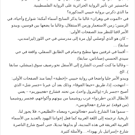
ماجستير عن تأثير الرواية الجزائرية على الرواية الفلسطينية.
ما الذي ذكرني برواية حبيبي المذكورة؟
في «الموت في وهران» غالبا ما يذكر السايح أسماء أمكنة؛ شوارع وأحياء، في
الزمنين؛ زمن الاستعمار وزمن الاستقلال، وغالبا ما يضعها بين قوسين، ويبدو
الأمر لافتا للنظر منذ الصفحات الأولى:
– كان هو الذي أوصلني أول مرة إلى مدرستي في حي اللوز (ليزامندبي،
سابقا) …
– أقمنا في غرفتين منها مطبخ وحمام في الطابق السفلي، واقعة في حي
سيدي الحسني (صناناس، سابقا).
– وغالبا ما كنت كسرت الشارع إلى الأسفل نحو رصيف سوق (ميشلي، سابقا
).. الخ.
ويبدو الأمر جليا واضحا في رواية حبيبي «إخطية» أيضا منذ الصفحات الأولى:
– انتهجت، إذا، طريق «حيفا الفوقا». وذلك بعد أن عبرنا «جسر شل» الذي
أصبح «جسر باز» (والبترول واحد)، من تحته. فشارع «هجيبوريم» – يعني
الأبطال الذين «طردوا» عرب روشيميا من بيوتهم وأكواخهم، فجسر روشيميا
(من فوقه). ثم شارع «هحالوتس».
– سموا هذا الشارع باسم «هحالوتس» ومعناه «الطليعي». فلا يجوز لنا،
تاريخيا، ترجمته إلى اللغة العربية كما فعل إخواننا اليهود بالعديد من الأسماء
العربية العريقة في هذه المدينة، أو بدلوها تبديلا، حتى أصبح شارع الناصرة
شارع «إسرائيل بار يهودا»… والأمثلة كثيرة.