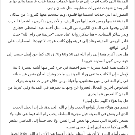
المدينة التي كانت أقرب إلى قرية فيها خدمات مدينة غدت عاصمة وألم بها ما
ألم بمدن شهدت تطورات مشابهة، مثل عمان ودبي.
التطورات التي حدثت استساغها قليلون ولم ينسجم معها كثيرون؛ من سكان
المدينة نفسها وممن قدم إليها من الريف، والأخيرون يذكرون بالشعراء العرب
الذين وفدوا على المدن الكبيرة من الريف، مثل أحمد عبد المعطي حجازي
وبدر شاكر السياب. – هنا نتذكر رواية عباد يحيى “جريمة في رام الله” حيث
غادر الريفي المدينة وعاد إلى قريته وإن كانت عودته لا تؤيدها المعطيات على
أرض الواقع.
هل يحن أكرم هنية إلى رام الله في 50 و60 و70 ق 20، كما حن إميل حبيبي إلى
حيفا زمن كون المدينة عربية؟
لا يكتب هنية قصة سيرية – تبدو اخطية في جزء كبير منها أشبه بسيرة ذاتية
لإميل – إن الكاتب يختفي وراء المهندس ماجد ويترك له أن يقص عن حياته
في رام الله في زمنين مختلفين، وأحيانا، ومن خلال حوارات عديدة، يترك
لشخوص آخرين المجال ليعبروا عن وجهات نظرهم في المدينة وفي غيرها من
المدن كالقدس عما يجري.
هل بدا هؤلاء كلهم مثل إميل؟
قسم من هؤلاء ينحاز للواقع الجديد ولرام الله الجديدة، بل إن الجيل الجديد
الذي لم يعش في المدينة قبل مجيء السلطة يحب رام الله فيما هي عليه ولا
يشعر بالغربة التي يشعر بها بعض كبار السن، ولا نجد حنيناً إلى الماضي يشعر
بالأسى كما نجده لدى إميل حبيبي نفسه.
وليس أمام المرء إلا أن يثير أسئلة، ولعل أهمها هو: الآن رام الله، خلافا لحيفا،