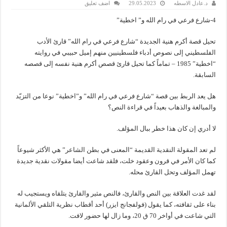
د.عادل الاسطه
29.05.2023
اضف تعليق
4-شارع فرعي في رام الله و” اخطية”
تحيل قصة أكرم هنية الجديدة “شارع فرعي في رام الله” قارئ الأدب
الفلسطيني إلى نصوص أدباء فلسطينيين منهم إميل حبيبي في روايته
“اخطية” 1985 – تماماً كما تحيل قارئ قصص أكرم هنية نفسه إلى قصصه
السابقة.
هل يعد الربط بين قصة “شارع فرعي في رام الله” و”اخطية” نوعا من التزيّد
والمبالغة والذهاب بعيداً في قراءة النص؟
لا أدري إن كان هذا خطر ببال المؤلف.
لم تعد المقولة النقدية القديمة “المعنى في بطن الشاعر” هي الأكثر شيوعاً
كما كان الأمر في قرون وعقود خلت، فلقد شاعت أيضا مقولات نقدية جديدة
تهمل المؤلف وتحل القارئ محله.
لقد غدت العلاقة بين النص والقارئ، فالنص مثير والقارئ يتلقاه ويستجيب له
بناء على ثقافته، كما يقول (فولفجانج ايزر) أحد أقطاب نظرية التلقي الألمانية
التي شاعت في أواخر 70 ق 20، وما زال لها حضور لافت.