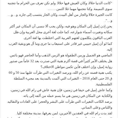
“كانت الدنيا حلالا، وكان العيش فيها حلالا. ولم نكن نعرف من الحرام ما نتجنبه
سوى النميمة. وكنا نتجنبها مهما غلا الثمن……..
كانت الجيرة حلالا والجار من أهل البيت، وكان الجار ينتسب إلى جاره. و…و…
و…”.
يحن إذن إميل إلى المكان وهو فيه، ولكن يجب ألا ننسى أن المكان غير أكثر
سكانه وتغيرت أسماء شوارعه، كما حلت لغة أخرى محل العربية وإن ظل
العرب الباقون يتكلمون لغتهم العربية التي اختلطت بها لغة أخرى.
كما لو أن إميل حبيبي غير قادر على استيعاب ما جرى وما آل هو وبقية العرب
إليه.
الماضي هو الجميل وزمن الطفولة هو الزمن الذهب وأما الحاضر فهو بائس.
هل يختلف الأمر كثيراً في قصة أكرم هنية التي صدرت بعد 32 عاماً من صدور
رواية إميل، وإن اختلف فأين تكمن مواطن الاختلاف؟
يكتب هنية قصته عن رام الله، ويرصد التغيرات التي طرأت عليها منذ 50 و 60
ق 20 حتى العام 2016 – التغيرات التي ألمت بالمدينة بعد مجيء السلطة
الفلسطينية.
وكما عاش إميل في حيفا في زمنين، فإن هنية عاش في رام الله في زمنين،
والكتابة عن المكان في زمنين هي ما يسم عمله من ألفه إلى يائه.
يرصد الكاتب التغيرات التي طرأت على البشر والحجر؛ على العادات والتقاليد
واللباس وعلى المباني.
لقد بدت رام الله في العقدين الأخيرين، لمن يعرفها، مدينة مختلفة كليا.