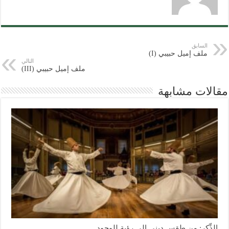
السابق
ملف إميل حبيبي (I)
التالي
ملف إميل حبيبي (III)
مقالات مشابهة
الذِّكر: من طقس ديني إلى رؤية للوجود