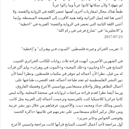
لم تتهوّد؟ ولأن سكانها كانوا عرباً وما زالوا عرباً.
طبعاً هناك مجال لمقاربات أخرى أهمها عنصر اللغة في الرواية والقصة، ولا
أعني هنا لغة إميل التراثية ولغة هنية الأقرب إلى الفصيحة المبسطة، وإنما
أعني اللغة الثانية التي تحضر في الرواية والقصة؛ العبرية في “اخطية”
و”الانجليزية” في “شارع فرعي في رام الله”.
2017-07-23
5- تعريب الجزائر وعبرنة فلسطين “المـوت فـي وهـران” و”إخطية”
في الشهرين الأخيرين، أنهيت قراءة ثلاث روايات للكاتب الجزائري الحبيب
السايح هي «أنا وحاييم» و»تلك المحبة» و»الموت في وهران»، ولم أكن قرأت
له من قبل، نظرا لأن أعماله لم تتوفر في مكتبات فلسطين، ونظرا أيضا لأن
دور النشر الفلسطينية لم تعتد طباعة أعماله، فقد اقتصرت طباعتها على
أعمال الطاهر وطار وأحلام مستغانمي وواسيني الأعرج وفضيلة الفاروق،
وربما أيضا نظرا لعدم قراءة مراجعات لرواياته في صحفنا المحلية، ولأنه ليس
كاتبا جزائريا كلاسيكيا كتب بالفرنسية وترجمت أعماله إلى العربية مثل كاتب
ياسين ومالك حداد ومحمد ديب، والأخيرون عرفناهم من خلال دور نشر عربية
ومن خلال تركيز أحلام مستغانمي على تجربتهم في ثلاثيتها «ذاكرة الجسد
وفوضى الحواس وعابر سرير».
أول مراجعة لأحد أعمال الحبيب السايح قرأتها كانت مراجعة واسيني الأعرج