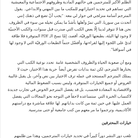
الظلم الأكبر للمترجمين هي حالتهم المادية وظروفهم الاجتماعية والمعيشية
التي تساهم في تحديد اختياراتهم للمكتب ما بين المهني والابداعي.. يقول
المترجم أسامة منزلجي في حوار لي معه: “يجب أنْ تضع في ذهنك إنني
أتحدث من سوريا، التي تمرّ وأهلها بأشدّ ما يمكن تخيله من سوء في الظروف.
نحن هنا لا تتوفر لدينا إلّا بعض الكتب التي صدرت قبل سنوات، والكتب الأجنبيّة
لا وجود لها البتَة، بطبعتها الورقيّة، أقصد، إمّا نسخ الـ PDF المتوفرة فلا طاقة
لديّ على اللجوء إليها لقراءتها، وأفضّل حتماً الطبعات الورقيّة التي لا وجود لها
في أسواقنا”.
ومع أن صعوبة الحياة والظروف الشخصية عامة تحدد نوعية الكتب التي
يختارها المترجم، لكن ثمة بدايات تفرض أيضاً حرية هذا الاختيار، حيث لا
يمتلك المترجم المستجد في عمله ترف الاختيار بين نص وآخر، بل يقبل غالبية
العروض أو جميع الخيارات المتوفرة، وليس بسبب الضغوط المالية
والاقتصادية المعتادة فحسب، بل قد يفضل المترجم الخوض في تجارب جديدة
لاكتساب الخبرة التي ستساعده لاحقاً في التوجه نحو المجالات التي يفضل
العمل عليها. في حين ثمة من كانت بداياتهم لها علاقة مباشرة مع دراستهم
الأكاديمية، وترجموا ما مر معهم من كتب جامعية أو حتى مدرسية.
خيارات المحترفين
تلعب دور النشر دوراً كبيراً في تحديد خيارات المترجمين، وهذا من ظلمهم