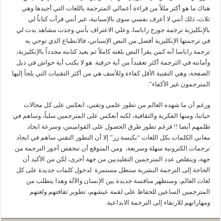
هناك ما هو أكثر مللاً من قراءة أعمالي المترجمة باللغات التي أجيدها وهي
ثلاث، ذلك أنني لا أعرف نفسي سوى بالإسبانية، غير أنني قرأت كتاباً لي
بالإنكليزية ترجمه جورج راباسا، وعلي الاعتراف بأنني وجدت مشاهد بدت لي
في ترجمتها الإنكليزية أفضل من النص الإسباني، فالانطباع الذي توحي به
ترجمة راباسا أنه كمن يقرأ النص بلغته كاملاً ثم يعيد كتابته مجدداً بالإنكليزية،
وأمانته في الترجمة أكثر تعقيداً من أية حرفية. هو لا يكتب أية حواش في ذيل
الصفحة، وهي التقنية الأقل كفاءة وللأسف هي من أكثر التقنيات التي يلجأ إليها
المترجمون غير الأكفاء”.
ورغم أن ما شهده العالم من تطور علمي وتقني، انعكس على كل مجالات
حياتنا، ومنها الفكرية والثقافية، لكنه أنعكس على المترجمين سلباً، وساهم في
ظلمهم أيضا !! فرغم تطور طرق الحصول على القواميس، وسرعة ايجاد
معاني الكلمات بكل اللغات “بكبسة زر” إلا أن التطور التقني ساهم في ايجاد
ترجمات الكترونية سهلة وسريعة، ومن المتوقع أن تنخفض أجور الترجمة من
جهة، ويتقلص عدد المترجمين التقليديين من جهة أخرى، لكن من الأكيد أن
الحاجة إلى الترجمة البشرية ستظل مستمرة لدخول كلمات جديدة على كل
لغات العالم، وستظهر منافسة جديدة بين الإنسان والآلة وهذا يتطلب من
المترجمين الساعين للحفاظ على لقمة عيشهم، تطوير ثقافتهم ولغتهم
ومهاراتهم للارتقاء إلى الترجمة الابداعية.