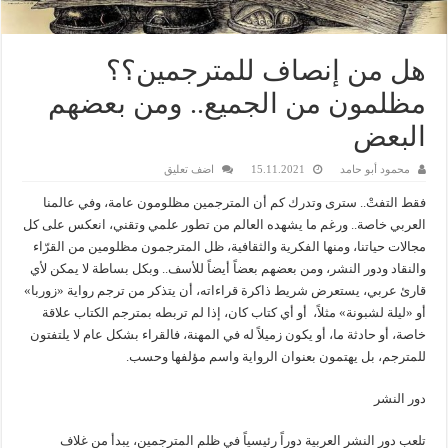
هل من إنصاف للمترجمين؟؟
مظلمون من الجميع.. ومن بعضهم
البعض
محمود أبو حامد
15.11.2021
اضف تعليق
فقط التفتْ.. سترى وتدرك كم أن المترجمين مظلومون عامة، وفي عالمنا
العربي خاصة.. ورغم ما يشهده العالم من تطور علمي وتقني، انعكس على كل
مجالات حياتنا، ومنها الفكرية والثقافية، ظل المترجمون مظلومين من القرّاء
والنقاد ودور النشر، ومن بعضهم بعضاً أيضاً للأسف.. وبكل بساطة لا يمكن لأي
قارئ عربي، يستعرض شريط ذاكرة قراءاته، أن يتذكر من ترجم رواية «زوربا»
أو «ليلة لشبونة» مثلاً، أو أي كتاب كان، إذا لم تربطه بمترجم الكتاب علاقة
خاصة، أو حادثة ما، أو يكون زميلاً له في المهنة، فالقراء بشكل عام لا يلتفتون
للمترجم، بل يهتمون بعنوان الرواية واسم مؤلفها وحسب.
دور النشر
تلعب دور النشر العربية دوراً رئيسياً في ظلم المترجمين، يبدأ من غلاف