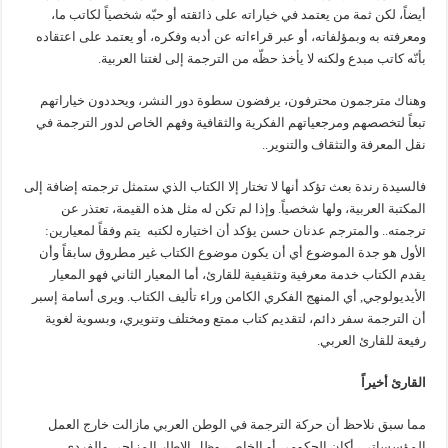
أيضاً، لكن ثمة من يعتمد في خياراته على ذائقته أو حبّه شخصياً لكاتب ما،
ومعرفته به وبمؤلفاته، أو عبر قراءاته عن أدبه وفكره، أو يعتمد على اعتقاده
بأنّه كاتب مبدع ولكنه لا يأخذ حظّه من الترجمة إلى لغتنا العربية.
وهناك مترجمون محترفون، يرفضون سطوة دور النشر، ويحددون خياراتهم
تبعاً لتخصصهم ومرجعياتهم الفكرية والثقافية وفهم الخاص لدور الترجمة في
نقل المعرفة والتثقاف والتنوير..
فالسيدة رندة بعث تؤكد أنها لا تختار إلا الكتاب الذي ستمثل ترجمته إضافة إلى
المكتبة العربية، ولها شخصياً. وإذا لم تكن له مثل هذه القيمة، تعتذر عن
ترجمته.. والمترجم عدنان حسن يؤكد أن اختياره لكتبه يتم وفقاً لمعيارين:
الأول هو جدة الموضوع أي أن يكون موضوع الكتاب غير مطروق سابقاً وأن
يقدم الكتاب خدمة معرفية وتثقيفية للقارئ، أما المعيار الثاني فهو المعيار
الأيديولوجي, أي المنهج الفكري الكامن وراء تأليف الكتاب. ويرى أسامة إسبر
أن الترجمة سفر دائم، لتقديم كتاب ممتع ومختلف وتنويري، وبسوية لغوية
رفيعة للقارئ العربي.
القارئ أخيراً
مما سبق نلاحظ أن حركة الترجمة في الوطن العربي مازالت خارج العمل
المؤسساتي، أكان الحكومي أو الخاص، وظل الاطار المزاجي والفردي