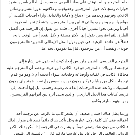
ظلم المترجمين لم يتوقف على وطننا العربي وحسب، بل العالم بأسره يشهد
حوارات وسجالات حول المترجمين وحقوقهم، وعلاقتهم بدور النشر وبوسائل
الاعلام، وقربهم وبعدهم من الابداع والأمانة والخيانة.. وآراء أصحاب الكتب، أي
مؤلفيها، بهم وحولهم، والتي تتباين بين المترجمين، وتشطح نحو السخرية
أحياناً وترتقي نحو التقدير أحياناً أخرى.. فثمة من يقول إن الترجمة هي أفضل
الطرق للقراءة، ومن يقول إنها الأكثر مشقة والأقل تقديراً في الوقت ذاته،
فضلاً عن عائدها الزهيد، في حين يقول المثل الإيطالي الشهير: «المترجمون
خونة»، ويقصد أن من يترجمون لنا إنما يقومون بخداعنا.
المترجم الفرنسي الشهير ماوريس إدجاركوندراو، يقول في إشارة إلى
ترجمته لمورياك: «المترجم هو قرد الكاتب الروائي»، ويقصد أن المترجم عليه
محاكاة الكاتب في لفتاته وأوضاعه وخلجاته، سواء أعجبته أم لا. وهو من قدم
ترجمات لكل من ويليام فوكنر وجون دوس باسوس وإرنست همنجواي وجون
استينبك .. ولا تعد هذه الترجمات إبداعات رصينة وحسب، بل إنها أدخلت إلى
فرنسا كتابات هذا الجيل التاريخي، والذي تجلى أثره بين أقرانهم الفرنسيين،
ومن بينهم سارتر وكامو.
وربما يظل هناك احتمال ضعيف أن يشعر كاتب ما بالرضا عن ترجمة أحد
أعماله، ففي كل كلمة، وكل عبارة، وكل تأكيد هناك دائماً قصد ثان متوار، لذلك
فالكاتب من دون شك يتمنى دوماً لو يشارك في الترجمة إذا أمكن ذلك.. لكن
الروائي العالمي الراحل غابرييل غارسيا ماركيز قال : ” بالنسبة إلي فليس