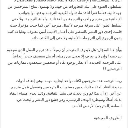
الرقابة المؤسساتية والإعلامية عامة والنقاد خاصة، فالنقاد والصحافيون لا
يسلطون الضوء على تلك التجاوزات من جهة، ولا يهتمون بنتاج المترجمين من
جهة ثانية، فقلما نقرأ لناقد ما، تناوله لكيفية الترجمة ودقتها، والجوانب
الإبداعية بين مترجم وآخر، والترجمة من لغة ثانية، وأمانة الترجمة.. ولا حتى
تسليط الضوء على سرقة مترجم لأعمال مترجم آخر، كما حدث مؤخراً، حيث
قامت إحدى دور النشر بالسطو على أعمال الأديب أمين معلوف، وطباعة كتبه
بدون الرجوع إلى الترجمات الأصلية، ولا حتى إلى الكاتب ذاته.
ويلّح هنا السؤال: هل لايعرف المترجم أن زميلاً له قد ترجم العمل الذي سيقوم
بترجمته؟ وإن كان يعرف إلا يخجل من زميله، أم هل سيضيف جديداً إبداعياً
على الترجمة الجديدة، ألا يفكر بوجود نقّاد أو صحفيين سيعقدون مقارنات بين
الترجمتين؟؟
ربما لترجمة عدة مترجمين لكتاب واحد ايجابية مهمة، وهي إضافة أدوات
جديدة للنقاد لعقد مقارنات بين مستويات المترجمين وتفضيل عمل مترجم
عن آخر.. إلا أن هذا لم ولن يحدث في بيئتنا الثقافية، وذلك لعدم اهتمام النقاد
بذلك أصلاً، وسيطرة الهدف الرئيسي، وهو جشع دور النشر والبحث عن
السلعة (المترجم) الأرخص للأسف.
الظروف المعيشية