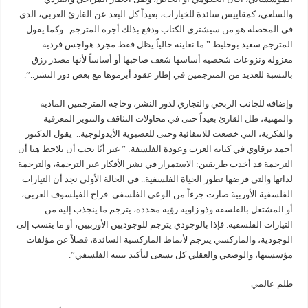
والسلعي، كمقاييس سائدة للخيارات، بعيداً كل البعد عن القارئ العربي، الذي
في المحصلة هو من سيشتري الكتاب ودفع بذلك أجرة المترجم.. وكما يقول
المترجم سعيد بوخليط ” ما نعاينه حالياً يظل فقط مجرد هواجس فردية
معزولة ونزوعات شخصية أساسها شغف صاحبها أو أساساً لأنها مصدر رزق
بالنسبة للعديد من المترجمين في إطار عقود أبرموها مع بعض دور النشر..”.
وإضافة للجانب الربحي والتجاري لدور النشر، وحاجة المترجمين المادية
والمهنية، ظل القارئ بعيداً حتى في محاولات التثاقف والتنوير المعرفية
والفكرية، التي خضعت للانتقائية وحتى للعصبوية الأيدولوجية.. يقول الدكتور
أحمد برقاوي في كتابه العرب وعودة الفلسفة: ” غير أنَّا يجب أن نلاحظ هنا أن
الترجمة قد أخذت طريقين: الاستمرار في نشر الأفكار عبر الترجمة، والترجمة
لذاتها والتي فرضها تطور الحياة الفلسفية.. في الحالة الأولى نجد أن التيارات
الفلسفية الأوربية صارت جزءاً من الوعي الفلسفي. فراح الفيلسوف العربي،
أو المشتغل بالفلسفة وذو زاوية رؤية محددة، يترجم ما ينجذب إليه من
التيارات الفلسفية. فإذا بالوجودي يترجم للوجوديين الأوربيين، أو ما ينسب إلى
الوجودية، والماركسي يترجم لأنماط الماركسية السائدة، فضلاً عن مؤلفات
مؤسسيها، والوضعي والعقلي كل يسعى لتأكيد تبنيه الفلسفي”.
ظلم عالمي