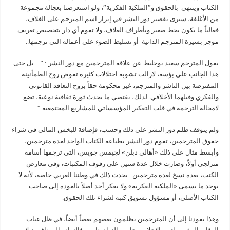
الكتاب ويتنهي بالحقوق و”الملكية الفكرية”، ولو استعرضنا بعجالة مجموعة
من الأغلفة، سنرى تقصير دور النشر في إبراز اسم المترجم على الغلاف،
فغالباً ما يكون بخط صغير وبأطراف الغلاف، ولا تقوم أي دار بتخصيص تعريف
موجز بسيرة المترجم الذاتية أو تسليط الضوء على أعماله التي ترجمها..
يقول المترجم سعيد بوخليط عن علاقة المترجمين مع دور النشر : ” .. بل حتى
هذا الجانب على بؤسه، لازالت تشوبه اختلالات كثيرة تقوض روح الطمأنينة
المفترضة بين الناشر والمترجم، غير محكومة حقاً بروح التعاقد القانوني
والفكري وقبلهما الأخلاقي. لذلك، يقتضي ما يحدث ثورة ثقافية نوعية، تضع
لامحالة الترجمة في قلب التفكير المؤسساتي للمشاريع المجتمعية “.
ولم يتوقف ظلم دور النشر على ذلك وحسب، فإضافة للبخس المالي في شراء
حقوق المترجمين، تقوم دور النشر بطباعة الكتاب الواحد لعدة مترجمين،
وأبسط مثال على ذلك «أهالي دبلن» لجيمس جويس، التي ترجمها أسامة
منزلجي أولاً، وصارت خلال عدة سنين على رفوف المكتبات، وفي معارض
الكتب، بعدة نسخ لعدة مترجمين.. يحدث ذلك في وطننا العربي خاصة، لأنه لا
يوجد ما يسمى «الملكية الفكرية» ولا يفكر أحد أصلاً بالعودة إلى صاحب
الكتاب الأصلي، أو مسؤول تسويق كتبه لشراء تلك الحقوق.
وهذا يقودنا إلى أن المترجمين يظلمون بعضهم بعضاً أيضاً، في ظل غياب