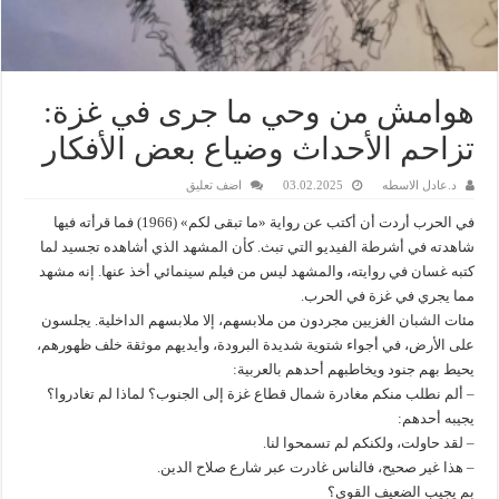
هوامش من وحي ما جرى في غزة:
تزاحم الأحداث وضياع بعض الأفكار
د.عادل الاسطه
03.02.2025
اضف تعليق
في الحرب أردت أن أكتب عن رواية «ما تبقى لكم» (1966) فما قرأته فيها
شاهدته في أشرطة الفيديو التي تبث. كأن المشهد الذي أشاهده تجسيد لما
كتبه غسان في روايته، والمشهد ليس من فيلم سينمائي أخذ عنها. إنه مشهد
مما يجري في غزة في الحرب.
مئات الشبان الغزيين مجردون من ملابسهم، إلا ملابسهم الداخلية. يجلسون
على الأرض، في أجواء شتوية شديدة البرودة، وأيديهم موثقة خلف ظهورهم،
يحيط بهم جنود ويخاطبهم أحدهم بالعربية:
– ألم نطلب منكم مغادرة شمال قطاع غزة إلى الجنوب؟ لماذا لم تغادروا؟
يجيبه أحدهم:
– لقد حاولت، ولكنكم لم تسمحوا لنا.
– هذا غير صحيح، فالناس غادرت عبر شارع صلاح الدين.
بم يجيب الضعيف القوي؟