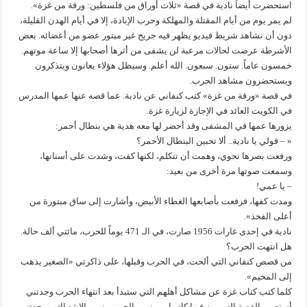
استحضرت أيضاً نادية في قصة «ثلاث أوراق من فلسطين: ورقة من غزة».
لم يمر يوم من أيام المقتلة والمهلكة وحرب الإبادة، إلا في أيام الهدن القليلة،
دون أن نشاهد شريط فيديو يظهر فيه جريح غير مبتور عضو من أعضائه. بعض
الأشرطة عرضت لحالات مرعبة لن يشفى من أثرها أصحابها إلا ساعة موتهم.
خمسون عاماً. ستون. سبعون. الله أعلم. وسيظل هؤلاء يعانون ويتذكرون
ويستحضرون مشاهد الحرب.
في قصة «ورقة من غزة» كتب كنفاني عن نادية. عما قصه عنها عمها المدرس
في الكويت العائد في الإجازة لزيارة غزة.
يزورها عمها في المشفى وقد أحضر لها معه هدية هي بنطال أحمر:
« – قولي يا نادية.. ألا تحبين البنطال الأحمر؟
ورفعت بصرها نحوي، وهمت أن تتكلم، لكنها كفت، وشدت على أسنانها،
وسمعت صوتها مرة أخرى من بعيد:
– يا عمي!
ومدت كفها، فرفعت بأصابعها الغطاء الأبيض، وأشارت إلى ساق مبتورة من
أعلى الفخذ».
نادية في إحدى غارات 1956 صارت، في الـ 471 يوماً للحرب، مائتي ألف حالة.
هل انتهت الحرب؟
من قصص كنفاني التي ألحت، في الحرب وقبلها، على ذاكرتي «الصغير يذهب
إلى المخيم».
كلما كتب كتاب غزة عن مشاكل أهلهم التي ستبدأ بعد انتهاء الحرب وجدتني
أستعين بالقصة التي ميز فيها كاتبها بين زمن الحرب وزمن الاشتباك، ووجدتني