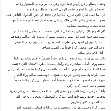
وعندما يسألهم عن رأيهم فيما جرى وعن حماس ويحيى السنوار وعدم
الاحتجاج على ما فعلوه، يشتم الرجل السنوار ويقلل من قيمته.
في «ما تبقى لكم» التي تجري أحداثها في 1956- أي فترة العدوان الثلاثي على
مصر؛ الفرنسي والبريطاني والإسرائيلي، وفيه احتل قطاع غزة – نقرأ عن
حدث مشابه وشخصية مشابهة.
كان الجيش الإسرائيلي يبحث عن فدائي اسمه سالم، ولأجل إلقاء القبض
عليه، فقد جمع عشرات الشبان وطلب منهم أن يدلوه على سالم، وهددهم
بأنه سيقتلهم إن لم يعترفوا على مكانه، وكان سالم بينهم. رفض الشبان
الاعتراف حتى ضعف زكريا خوفاً من القتل، فصاح:
– أنا أدلكم على سالم.
ولكن سالم فوت عليه فرصة أن يكون خائناً حقيقياً. «أقدم سالم من تلقاء
نفسه ووقف أمامنا مباشرة، وقد رأيناه يغسلنا بنظرة الامتنان التي لا تنسى
فيما كانوا يقتادونه أمامهم. إلا أنه عاد والتفت إلى زكريا وشيعه بنظرات رجل
ميت: باردة وقاسية وتعلن عن ولادة شبح…. «وسيغيب سالم وراء الجدار
هنيهة» ثم جاء صوت طلقة واحدة فيما أخذنا ننظر إلى زكريا وكأننا جميعاً
متفقون على ذلك. زكريا. زكريا».
وأنا أنظر في شريط الفيديو وأصغي إلى المتكلم فيه تساءلت إن كان زكريا
بعث من جديد، وتساءلت أيضاً عما كان المعتقلون يشعرون به في تلك
اللحظات وبم كانوا يفكرون.
ليس زكريا وحسب هو من استحضرته من روايات كنفاني وقصصه. لقد