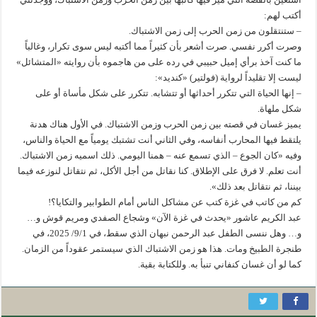
أكتب لهم:
– ستنتقلون من زمن الحرب إلى زمن الاشتباك.
وصرت أكرر نفسي. صرت أشعر بأن كثيراً مما أكتبه ليس سوى تكرار، وغالباً
ما كنت آخذ برأي إميل حبيبي في رده على من هاجموه بأن روايته «المتشائل»
ليست إلا تقليداً لرواية (فولتير) «كنديد»:
– إنها الحياة التي تتكرر أحداثها أو تتشابه. تتكرر على شكل مأساة أو على
شكل ملهاة.
يميز غسان في قصته بين زمن الحرب وزمن الاشتباك. في الأول هناك هدنة
يلتقط فيها المحارب أنفاسه، وفي الثاني أنت تشتبك يومياً مع الحياة والناس،
وفيه «كان الجوع – الذي تسمع عنه – همنا اليومي. ذلك اسميه زمن الاشتباك.
أنت تعلم. لا فرق على الإطلاق. كنا نقاتل من أجل الأكل، ثم نتقاتل لنوزعه فيما
بيننا، ثم نتقاتل بعد ذلك».
كم من كاتب في غزة كتب عن مشاكل الناس أمام الطوابير والتكايا؟!
عبد الكريم عاشور «يحدث في غزة الآن» وشجاع الصفدي ومريم قوش و…
و… وهل ننسى الطفل عبد الرحمن نبهان الذي سقط، في 9/1/ 2025، في
طنجرة الطبيخ ومات. هذا هو زمن الاشتباك الذي سيستمر عقوداً من الزمان.
كما لو أن غسان كنفاني تنبأ به. وللكتابة بقية.