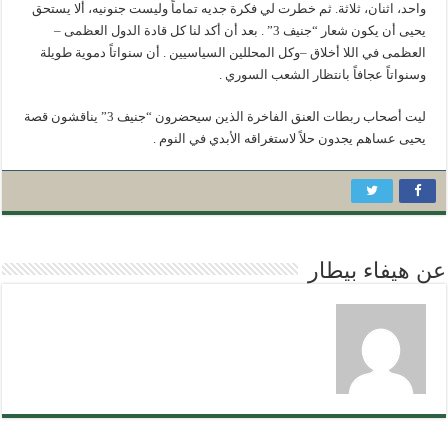
واحد، اثنان، ثلاثة. ثم خطرت لي فكرة جديه تماماً وليست جنونيه، ألا يستحق
يحيى أن يكون شعار “جنيف 3” . بعد أن أكد لنا كل قادة الدول العظمى –
العظمى في اللا أخلاق –وكل المحللين السياسيين . أن سنواتاً دموية طويلة
وسنواتاً عجافاً بانتظار الشعب السوري .
ليت أصحاب ربطات العنق الفاخرة الذين سيحضرون “جنيف 3” يناقشون قصة
يحيى عساهم يجدون حلاً لاستغراقه الأبدي في النوم .
عن هيفاء بيطار