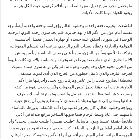
ما يحصل مجرد مزاح ثقيل، مجرد لقطة من أفلام كرتون، حيث الكل يترمم
ويعود للحياة مهما كانت الأذيات.
انكشفت ليحيى، دفعة واحدة، وحشية العالم وإجرامه، ودفعة واحدة، أيضاً، وجد
نفسه أمام غول من الألم الذي يهد جبابرة، فلم يجد سوى رحمة النوم، الرحمة
الوحيدة في سوريا، أشفق عليه جسده أو جهازه العصبي فعطل أحاسيسه
المؤلمة والحارقة وغطّاه بسبات النوم الرحيم، هرعت أمه لتستلم المعونات،
وتركته طفلاً مهزوماً من الحزن، مرمياً على رصيف الحياة، هارباً من وحش
الألم الحارق الذي خطف صديق طفولته وفرحه وإحساسه بالأمان، كانت غيوماً
من الحزن تحوم حول وجه يحيى، وهو نائم، لم يكن نومه سوى ضماد سميك
لجرحه النازف والذي لا يقل خطورة من الجرح الذي أدى لموت صديقه،
فشظية الصاروخ فلعت رأس عامر ومزقت روح يحيى وأحرقتها بنار الألم
الكاوية. عادت أمه لاهثةً تحمل كيس المعونات ولكزت يحيى بقوة من كتفه
وصرخت: هيا استيقظ سنذهب، تململ وانتصب وهو يترنح أمسك بطرف
عباءتها ومشى إلى جانبها وعيناه مُغمضتان. لا يستطيع يحيى أن يفتح عينيه
ويواجه وحشية العالم، كان يجرجر قدميه وراء أمه المُثقلة، يدورها، بالمأساة،
تأملتهما حتى غابا وسط الزحام فيما صوتها الساخر يترجّع صداه في أذني
مُلخصاً حقيقة عيشنا وهول مأساتنا: “طبيب نفسي؟ طبيب نفسي ليحيى؟ وأنا
بالكاد أطعم أطفالي النازحين الجياع”. كنت ويحيى وأمه ثلاثة وجوه من سوريا
الجريحة المهانة، نتعلم العيش مع أقسى أنواع الألم وحشية، كنا مجرد أرقام،