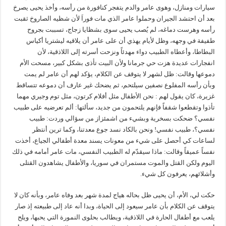
سيارات ومنازل، وهوى عامر والدم يتفجر كنافورة من رأسه، وأخذ يحيى يصرخ
بعد أن احتشد الجيران وحملوا عامر الذي مات فوراَ لأن شظيه الصاروخ ثقبت
رأسه وهرست دماغه، لم يُصب يحيى سوى بشظايا زجاج، تسببت بجروح
طفيفة في وجهه، وظل لأيام يهذي أن على عامر أن يلاقيه ليشتريا أكياس
البطاطا، وأعطاه الطبيب دواء مهدئاً ونزحت أسرته إلى اللاذقية، لأن
انفجارات عديدة هزت حي جرمانا ولأن البيت تأذى بشكل كبير، مسحت الأم
دموعها وقالت: ظل لشهر لا يتوقف عن الكلام، يؤكد لهم أن عامر لم يمت
وبأن رأسه المفلوع نصفين سيلتحم، ثم يضحك غير عارف أن دموعه تتساقط
غزيرة، كان يقول لهم : نحن الأطفال مثل أفلام كرتون، مثل توم وجيري مهما
تأذوا وتقطعوا شقفاً فإنهم يلتحمون من جديد، سألتها: ألم تعرضيه على طبيب
نفسي؟ ضحكت بسخرية وبشيء من اشمئزاز من سؤالي وردت: طبيب
نفسي؟، طبيب نفسي! ونحن بالكاد نسد جوع معدتنا، وكما ترين أنتظر
لساعات كي أحصل على شيء من معونات يسند معدة أطفالي الجياع، أخذت
نفساً عميقاً وقالت: ماذا سيقدّم له الطبيب النفسي، مات عامر أمامه في ذلك
اليوم ولكن القتل والموت مستمران في سوريا، والأطفال يشاهدون القتلى
وأشلائهم، يعرفون كل شيء.
حكت لي، الأم، أن يحيى ظل بحاله هياج لمدة شهر بعد وفاه عامر، وبأنه كان لا
يتوقف عن الكلام بأن عامر سيعود إلى الحياة، وبدا أنه عاد إلى طبيعته إذ صار
يلعب مع أطفال الحارة في اللاذقية، ويطالب بحلوى النمورة التي يحبها، ويلح