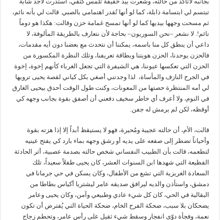
بجانبه لأتأكد من حالته، وشعرت بيد خفيفة تلمس كتفي، استدرت لأجد شابة
تبتسم لي ابتسامة ذابلة، كما لو أنها تُقدر اهتمامي بالصبي. قالت لي بأنه نائم،
ثم مسحت وجهها بيديها كما لو أنها تمسح غمامة حزن وقالت: هكذا هو دوماً
نائم!. لا نشعر –نحن السوريون– بحاجة لأن نتعارف بالطريقة المألوفة، لا
داعي أن ينطق كل منا باسمه، يمكننا أن نتحدث مع بعضنا دون أيه مقدمات،
فالحزن يوحدنا، الحزن هويتنا وبطاقة تعريفنا، وتلك النظرة المكسورة من
الحزن التي تعكسها عيوننا، هي الشيفرة التي تجعل الغرباء كأنهم إخوة، إخوة
في الجرح النازف والمأساة، لذا وجدتني أصغي بكل كياني لقصة يحيى ترويها
لي أمه المنتظرة حصتها من المعونات، وكنت طول الوقت أحدق بيحيى الغارق
في النوم، ولا أعرف أي خاطر سخيف دفعني أن أصفق بقوة بجانب وجهه كي
أوقظه، لكن لم يرمش له جفن.
قالت، الأم، أن حالته عجيبة ومُحيرة، فهو لا يستيقظ أبداً إلا إذا هزته بقوة
وأحياناً تضطر إلى صفعه على يديه أو رشق وجهه بماء بارد كي يفتح عينيه
لتطعمه، قالت بأن الطبيب النفساني شخص حالته بصدمة عصبية، أثر الحادثة
الفظيعة التي شهدها ابن السنوات العشر، كان يحيى طفلاً سعيداً، تلك
السعادة الغريزية التي تشع من الأطفال، وكان يسكن في حي جرمانا في
دمشق، واستأذن والديه ليرافق صديقه عامر ليشتريا أكياس بطاطا من
البقالية في الحي، كان كل شيء عادي وطبيعي وآمن، وكان يحيى وعامر
يضحكان بلا سبب، ضحكة الفرح الخام، ضحكة الحياة التي يُفترض أن تكون
نعمة، وفجأة دوّى انفجار وسقط شيء ثقيل على رأس عامر، وتحطم زجاج