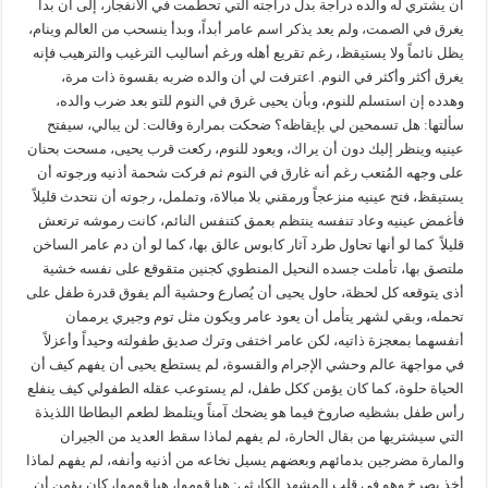
أن يشتري له والده دراجة بدل دراجته التي تحطمت في الانفجار، إلى أن بدأ
يغرق في الصمت، ولم يعد يذكر اسم عامر أبداً، وبدأ ينسحب من العالم وينام،
يظل نائماً ولا يستيقظ، رغم تقريع أهله ورغم أساليب الترغيب والترهيب فإنه
يغرق أكثر وأكثر في النوم. اعترفت لي أن والده ضربه بقسوة ذات مرة،
وهدده إن استسلم للنوم، وبأن يحيى غرق في النوم للتو بعد ضرب والده،
سألتها: هل تسمحين لي بإيقاظه؟ ضحكت بمرارة وقالت: لن يبالي، سيفتح
عينيه وينظر إليك دون أن يراك، ويعود للنوم، ركعت قرب يحيى، مسحت بحنان
على وجهه المُتعب رغم أنه غارق في النوم ثم فركت شحمة أذنيه ورجوته أن
يستيقظ، فتح عينيه منزعجاً ورمقني بلا مبالاة، وتململ، رجوته أن نتحدث قليلاً
فأغمض عينيه وعاد تنفسه ينتظم بعمق كتنفس النائم، كانت رموشه ترتعش
قليلاً كما لو أنها تحاول طرد آثار كابوس عالق بها، كما لو أن دم عامر الساخن
ملتصق بها، تأملت جسده النحيل المنطوي كجنين متقوقع على نفسه خشية
أذى يتوقعه كل لحظة، حاول يحيى أن يُصارع وحشية ألم يفوق قدرة طفل على
تحمله، وبقي لشهر يتأمل أن يعود عامر ويكون مثل توم وجيري يرممان
أنفسهما بمعجزة ذاتيه، لكن عامر اختفى وترك صديق طفولته وحيداً وأعزلاً
في مواجهة عالم وحشي الإجرام والقسوة، لم يستطع يحيى أن يفهم كيف أن
الحياة حلوة، كما كان يؤمن ككل طفل، لم يستوعب عقله الطفولي كيف ينفلع
رأس طفل بشظيه صاروخ فيما هو يضحك آمناً ويتلمظ لطعم البطاطا اللذيذة
التي سيشتريها من بقال الحارة، لم يفهم لماذا سقط العديد من الجيران
والمارة مضرجين بدمائهم وبعضهم يسيل نخاعه من أذنيه وأنفه، لم يفهم لماذا
أخذ يصرخ وهو في قلب المشهد الكارثي: هيا قوموا، هيا قوموا، كان يؤمن أن