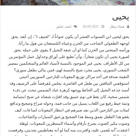
يحيى
هيفاء بيطار
28.09.2021
اضف تعليق
يحق ليحيى ابن السنوات العشر أن يكون عنواناً لـ “لجنيف 3″، إن عُقد. يحق
لوجهه الطفولي الشاحب من الحزن وعيناه المُتسعتان من هول ما رأتا،
ورأسه المنحني من الحزن كما لو أن عنقه النحيل لا يقوى على حمله. يحق
لصورة يحيى أن تكون شعاراً ، وأن ُتطبع على أوراق وجداول عمل المؤتمرين
من كل الأطراف، يحيى غير الموجود بالنسبة لأسياد العالم والمتحكمين بمصير
الشعب السوري، يحيى مجرد شبح بالنسبة لهم، فمن يبالي بطفل سوري؟
التقيته صدفة في أحد مراكز توزيع المعونات للنازحين السوريين أحبتي.
استوقفني التناقض بين طفل في العاشرة، يجلس مٌقرفصاً على الرصيف وقد
أسند جذعه النحيل إلى الحائط ووجهه كزهرة عباد الشمس تبحث عن دفء
شمس سخية، كان يغط في نوم عميق وقد افترّت شفتاه عن شبح ابتسامة
وثمة خيط رفيع من اللعاب يسيل من جانب فمه، وحوله صراخ وضجيج وتدافع
لمئات من النازحين الذين نفد صبرهم في انتظار المعونات لساعات، كيف
يغفو هذا الطفل بعمق وسط هذا الضجيج وزعيق السيارات والشاحنات،
وصوت مكبر الصوت يصرخ بأرقام وأسماء المنتظرين للمعونات، لوهلة
اعتقدت ُأنه مُغمى عليه، واقتربت منه كما لو أنه مغناطيس يجذبني، وقرفصت