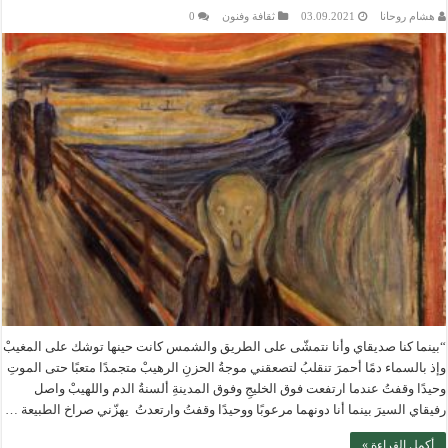
هشام روحانا
03.09.2021
ثقافة وفنون
0
“بينما كنا صديقاي وأنا نتمشّى على الطريق والشمس كانت حينها توشك على المغيبْ
وإذ بالسماء دمًا أحمرَ تنقلبُ لتصعقني موجةُ الحزنِ الرهيبْ متجمدًا متعبًا حتى الموتِ
وحيدًا وقفتُ عندما ارتفعت فوق الخليجِ وفوق المدينةِ ألسنةُ الدم واللهيبْ واصل
رفيقاي السيرَ بينما أنا دونهما مرعوبًا ووحيدًا وقفتُ وارتعدتُ يهزّني صراخ الطبيعة …
أكمل القراءة »