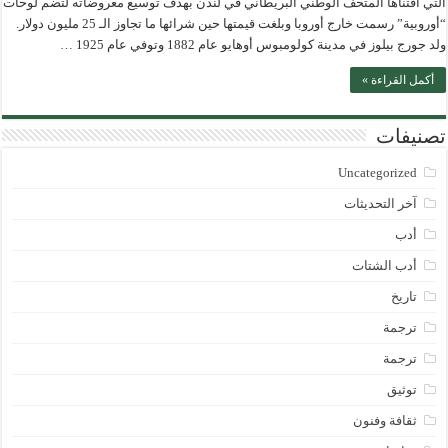
التي اقتناها المتحف الوطني البريطاني في لندن بهدف توسيع معروضاته لتضم لوحات
“أوروبية” رسمت خارج أوروبا وبلغت قيمتها حين شرائها ما تجاوز الـ 25 مليون دولار.
ولد جورج بيلوز في مدينة كولومبوس أوهايو عام 1882 وتوفي عام 1925 …
أكمل القراءة »
تصنيفات
Uncategorized
آخر التحديثات
أدب
أدب الشتات
تاريخ
ترجمة
ترجمة
توثيق
ثقافة وفنون