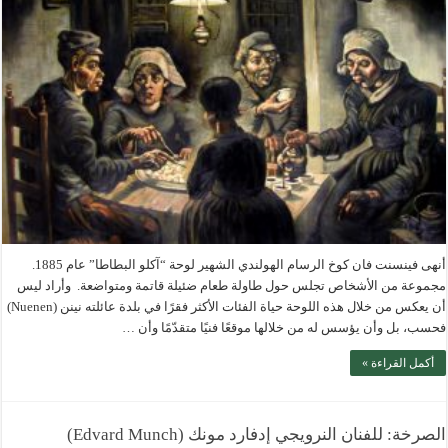
أنهى فينسنت فان كوخ الرسام الهولندي الشهير لوحة “آكلو البطاطا” عام 1885.
مجموعة من الأشخاص تجلس حول طاولة طعام ضئيلة قاتمة ومتواضعة. وأراد ليس
أن يعكس من خلال هذه اللوحة حياة الفئات الأكثر فقرًا في بلدة عائلته نينن (Nuenen)
فحسب، بل وأن يؤسس له من خلالها موقعًا فنيًا متقدّمًا وأن …
أكمل القراءة »
الصرخة: للفنان النرويجي إدفارد مونك (Edvard Munch)