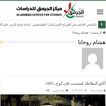
الماضي الحاضر في الصراع الإسرائيلي–الفلسطيني: إعادة إنتاج الزمن علم الآثار
الرئيسية
>
هشام روحانا
هشام روحانا
آكلو البطاطا، فينسنت فان كوخ، 1885
هشام روحانا
24.09.2021
ثقافة وفنون
0