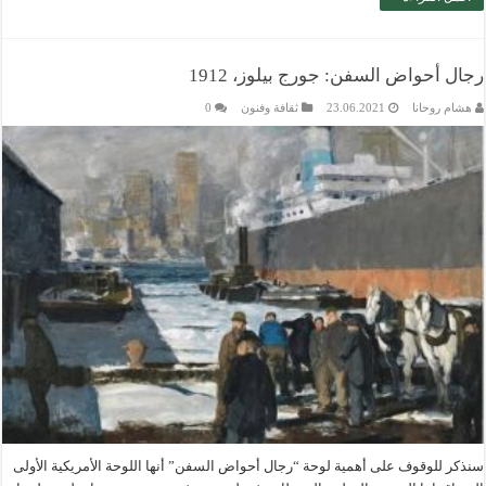
رجال أحواض السفن: جورج بيلوز، 1912
هشام روحانا
23.06.2021
ثقافة وفنون
0
سنذكر للوقوف على أهمية لوحة “رجال أحواض السفن” أنها اللوحة الأمريكية الأولى