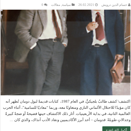
حسام الدين درويش
26.02.2021
سياسة
,
مقالات
0
اكتشف\ كشف طالبٌ بلجيكيٌّ، في العام 1987، كتابات قديمةً لبول دومان تُظهر أنه
كان مؤيدًا للاحتلال الألماني النازي ومتعاونًا معه، وربما “معاديًا للسامية”، أثناء الحرب
العالمية الثانية، في بداية الأربعينيات. أثار ذلك الاكتشاف حينها فضيحةً أو ضجةً كبيرةً
وجدالاتٍ طويلةً. فدومان – أحد أبرز الأكاديميين ونقاد الأدب آنذاك، والذي كان …
أكمل القراءة »