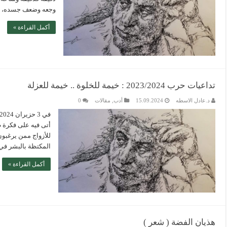
وجعه وضعف جسده، فك
أكمل القراءة »
تداعيات حرب 2023/2024 : خيمة للخلوة .. خيمة للعزلة
د.عادل الاسطه
15.09.2024
أدب
,
مقالات
0
أتى فيه على فكرة 
للأزواج ممن يرغبون
المكتظة بالبشر في مخيم
أكمل القراءة »
هذيان الفضة ( شعر )