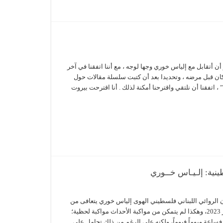
 أن أتقابل مع إلياس خوري وجها لوجه ، مع أننا اتفقنا في آخر
وكان قبل مرضه ، وتحديدا بعد أن كتبت سلسلة مقالات حول
، اتفقنا أن نلتقي واقترحنا أمكنة لذلك . أنا اقترحت بيروت
 أكتوبر 2023 كان الروائي اللبناني فلسطيني الهوى إلياس خوري يتعافى من
مرض ألم به في تموز 2023، وهكذا لم يتمكن من مواكبة الأحداث مواكبة لحظية؛
ساعة ويوماً فيوماً، ولكنه على الرغم من ذلك تحامل على