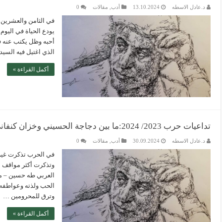
د.عادل الاسطه
13.10.2024
أدب
,
مقالات
0
في الثامن والعشرين م
يودع الحياة في اليو
أحبه وظل يكتب عنه في
الذي اغتيل فيه السي
أكمل القراءة »
تداعيات حرب 2023/ 2024:ما بين دجاجة الحسيني وخزان كنفاني وخازوق حبيبي؟
د.عادل الاسطه
30.09.2024
أدب
,
مقالات
0
وتذكرت أكثر مواقف ال
العربي طه حسين – من
الحب ولذته وعواطفه
وترق للمحرومين …
أكمل القراءة »