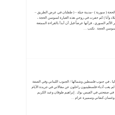
حجة ( سورية ) –مدينة جبلة – ( طفلتان في عرض الطريق –
بلاد وأنا ) كم حفرت في روحي هذه العبارة لسوسن الحجة ،
لألم السوري ، قرأتها عرضاً قبل أن أبدأ بالقراءة الممتعة
 سوسن الحجة . تكتب …
يا ، في جنوب فلسطين وشمالها / الجنوب اللبناني وفي الضفة
، منذ ٧ أكتوبر لم يغب أدباء فلسطينيون راحلون عن مقالاتي في جريدة الأيام
 في صفحتي في الفيس بوك . إبراهيم طوقان وعبد الكريم
) وغسان كنفاني وسميرة عزام …