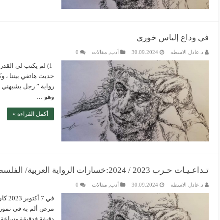
في وداع إلياس خوري
د.عادل الاسطه
30.09.2024
أدب
,
مقالات
0
1) لم يكتب لي القدر
حديث هاتفي بيننا ، 
رواية ” رجل يشبهني ” 
وهو …
أكمل القراءة »
تـداعـيـات حـرب 2023 / 2024:خسارات الرواية العربية/ الفلسطينية: إلـيـاس خــوري
د.عادل الاسطه
30.09.2024
أدب
,
مقالات
0
في 7
دقيقة فدقيقة وساعة ف