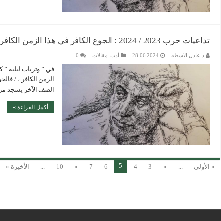
تداعيات حرب 2023 / 2024 : الجوع الكافر في هذا الزمن الكافر
د.عادل الاسطه
28.06.2024
أدب
,
مقالات
0
في ” وتريات ليلية ” ك
الزمن الكافر ، / فالجو
الصف الآخر يسجد من ث
أكمل القراءة »
5
« الأولى
...
«
3
4
6
7
»
10
...
الأخيرة »