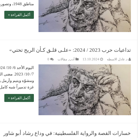
مناطق 1948، وتصورها لتبثها، وليعاد بثها مراراً، هل جُنّ جُنون الجيش …
أكمل القراءة »
تداعيات حرب 2023 / 2024: «علـى قلـق كـأن الريح تحتي»
د.عادل الاسطه
13.10.2024
أدب
,
مقالات
0
7/ 10/ 023
ومشوّه ويتيم وأرمل و
غزة تدميراً شبه كامل
أكمل القراءة »
خسارات القصة والرواية الفلسطينية: في وداع رشاد أبو شاور