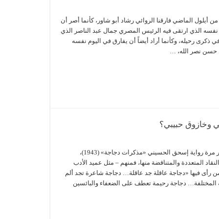
ن أيلول الماضي فارقنا الروائي رشاد أبو شاور، كأنما أصر أن
م نفسه الذي ارتقى فيه الرئيس المصري جمال عبد الناصر الذي
 ذكرى رحيله، وكأنما أراد أيضاً أن يفارق في اليوم نفسه
د حسن نصر الله، …
في الحرب تذكرت غير مرة رواية إسحق الحسيني «مذكرات دجاجة» (1943)،
نقاد المتعددة والمتناقضة منها، فمنهم – مثل عميد الأدب
 رأى فيها «دجاجة عاقلة جد عاقلة… دجاجة شاعرة تجد ألم
 المختلفة… دجاجة رحيمة تعطف على الضعفاء والبائسين