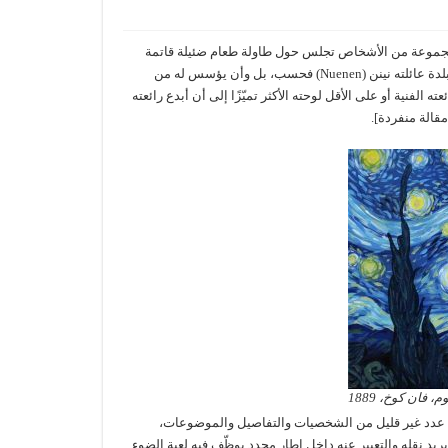
ينسنت فان كوخ الرسام الهولندي الشهير لوحة “آكلو البطاطا” عام 1885. مجموعة من الأشخاص تجلس حول طاولة طعام ضئيلة قاتمة
ومتواضعة. وأراد ليس أن يعكس من خلال هذه اللوحة حياة الفئات الأكثر فقرًا في بلدة عائلته نينن (Nuenen) فحسب، بل وأن يؤسس له من
ائعته الفنية أو على الأقل لوحته الأكثر تميّزًا إلى أن أبدع رائعته
، فان كوخ، 1889
 من عدد غير قليل من الشخصيات والتفاصيل والموضوعات،
ي يريد نقله والتعبير عنه داخل إطار محدد يوظّف فيه لعبة الضوء