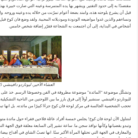
مقتصدًا به إلى حدود التقتير. ويشهر بها يده المتمرسة وعينه التي صارت خبيرة بهذه 
قبل أن يشرع بلوحته هذه، وامتد بضعة أعوام تمرّنت من خلاله يده وعينه وروحه. ول
ونساءهم والذين غدوا مواضيعه الودودة وموديلاته المحببة. ولقد وضع فان كوخ قبل
أشخاص في البداية، إلى أن اجتمعت به الشجاعة فقرّر إضافة شخص خامس.
العشاء الأخير، ليوناردو دافينشي 1495-1498 (مرممة)
وتشكّل موضوعة “المائدة” موضوعة مطروقة في الفن وخصوصًا الرسم. خذ على سبيل 
لليوناردو دافينشي. سنشير أولاً إلى فرق بارز ما بين اللوحتين من الناحية التشكيلية 
تحجب الشخصية الجالسة في مركز لوحة فان كوخ جزءًا كبيرًا من مائدته. بل انها تب
لنتناول الآن لوحة فان كوخ! يجلس خمسة أفراد عائلة فلاحين فقراء حول مائدة متو
وتبدو بقضبانها وكأنها نوافذ سجن ما. ساعة تشير إلى السابعة معلقة فوق الجهة الت
والمغارف في الجهة التي تحتلها المرأة الأكبر سنًا. انها تصبّ الشاي في أقداح بيضا