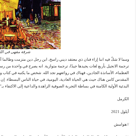
شرفة مقهى في الليل، 
ومما لا شكّ فيه اننا إزاء فنان ذي معتقد ديني راسخ، ابن رجل دين متزمت وطالما أ
ترجمة الانجيل بأربع لغات يجيدها جيدًا، ترجمة متوازية. انه يصرح في واحدة من رسائ
المقدس كامن هناك حيث هي الحياة العادية، اليومية، في حياة الناس البسطاء. إن 
البدئية الأولية الكامنة في بساطة التجربة الصوفية الزاهدة والداعية إلى الاكتفاء بـ
الكرمل
أيلول 2021
//هوامش