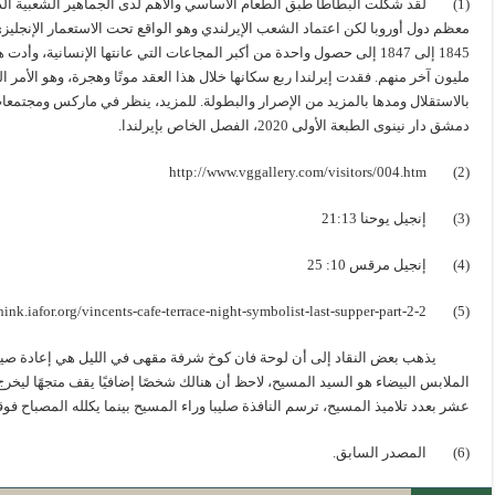
(1) لقد شكلت البطاطا طبق الطعام الأساسي والأهم لدى الجماهير الشعبية الدن
معظم دول أوروبا لكن اعتماد الشعب الإيرلندي وهو الواقع تحت الاستعمار الإنجليزي 
1845 إلى 1847 إلى حصول واحدة من أكبر المجاعات التي عانتها الإنسانية
مليون آخر منهم. فقدت إيرلندا ربع سكانها خلال هذا العقد موتًا وهجرة، وهو الأمر 
بالاستقلال ومدها بالمزيد من الإصرار والبطولة. للمزيد، ينظر في ماركس ومجتمع
دمشق دار نينوى الطبعة الأولى 2020، الفصل الخاص بإيرلندا.
(2) http://www.vggallery.com/visitors/004.htm
(3) إنجيل يوحنا 21:13
(4) إنجيل مرقس 10: 25
(5) https://think.iafor.org/vincents-cafe-terrace-night-symbolist-last-supper-part-2-2
يذهب بعض النقاد إلى أن لوحة فان كوخ شرفة مقهى في الليل هي إعادة صياغة
الملابس البيضاء هو السيد المسيح، لاحظ أن هنالك شخصًا إضافيًا يقف متجهًا ليخرج
عشر بعدد تلاميذ المسيح، ترسم النافذة صليبا وراء المسيح بينما يكلله المصباح فوق
(6) المصدر السابق.