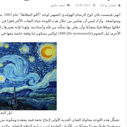
هشام روحانا
24.09.2021
اضف تعليق
أنهى ف
خلالها موقعًا فنيًا متقدّمًا وأن يعلن بها تمكّنه من فنّه وأستاذيته. ولهذا فإنه يعتبرها ر
الأخرى ليل النجوم (De sterrennacht) 1889 [والتي ستكون لنا وقفة خاصة معها في مقالة منفردة].
ليل النجوم
تشكّل هذه اللوحة محاولةَ الفنان الجدية الأولى لإنتاج تحفة فنية معقدة ومكونة
مستخدمًا طيفًا محددًا وضيّقًا من الألوان القاتمة ليبرز ترابية الواقع المُعاش والذ