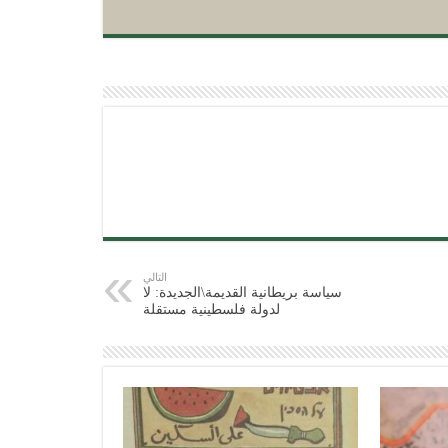
التالي
سياسة بريطانية القديمة\الجديدة: لا
لدولة فلسطينية مستقلة