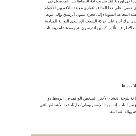
يا في أوروبا. لقد ضربت آفة البطاطا هذا المحصول في
حصريًا على هذا الغذاء بالتوازي مع هذه الآفة بين الأعوام
، وأدت هذه المجاعة السوداء إلى هجرة مليون أيرلندي وإلى موت
الذي ترك أثره على حركة الشعب الإيرلندي الثورية المنادية
ات الأطراف، تأليف كيفين اندرسون، ترجمة هشام روحانا،
 للوحة العشاء الأخير، الشخص الواقف في الوسط ذو
 من الباب (إنه يهوذا الإسخريوطي) هاربًا، عدد الأشخاص اثني
ه بهالة القداسة.