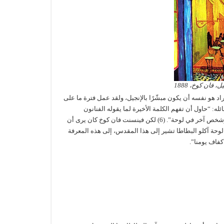
فان كوخ، 1888
راد هو نفسه أن يكون مبشّرًا بالإنجيل، ولقد عمل فترة ما على
له: “حاول أن تفهم الكلمة الأخيرة لما يقوله الفنانون
العظماء، الأساتذة الجادين، فهناك في روائعهم تجد الله. شخص ما يكتبه في كتاب وشخص آخر في لوحة”. (6) لكن فينسنت فان كوخ كان يرى أن
لوحة آكلو البطاطا تشير إلى هذا المقدس، إلى هذه المعرفة
”كفاف يومنا”.