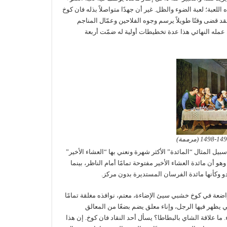
اللعبة؛ لعبة الضوء والظل. غير أن جهدًا متواصلاً بذله فان كوخ
قد قضى وقتًا طويلاً يرسم وجوه الفلاحين وعمّال المناجم
 عمله النهائي هذا عدة تخطيطات أولية له ضمّت أربعة
المثال “المائدة” الأكثر شهرة ونعني بها “العشاء الأخير”
وهو أن مائدة العشاء الأخير مفتوحة تمامًا أمام الناظر، بينما
دو وكأنها مائدة الفرسان المستديرة بدون مركز.
اضعة في كوخ خشبي سيئ الإضاءة، معتم، نوافذه مغلقة تمامًا
ي يظهر فيها الرجل، وإناء معلق يضم بضعًا من المعالق
ء. ما علاقة الشاي بالبطاطا؟ يسأل أحد النقاد فان كوخ. إن هذا