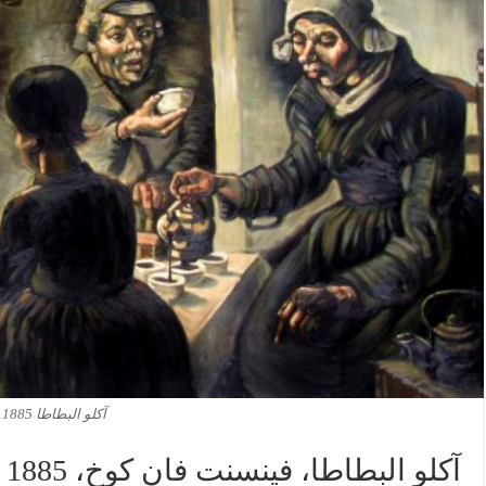
آكلو البطاطا 1885
آكلو البطاطا، فينسنت فان كوخ، 1885