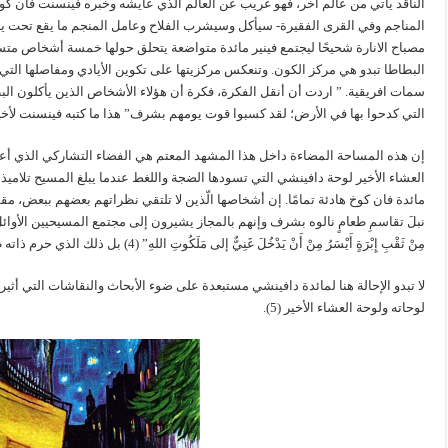
الناقد يأتي من عالم آخر، فهو غريب عن العالم الذي عايشه وخبره فينسنت فان كوخ 
مصباح الانارة شحيحًا ليجتمع فينير مائدة متواضعة يتحلق حولها خمسة أشخاص متس
البطاطا تبدو هي مركز الكون. وتنعكس مركزيتها على تكوين الأيادي ومفاصلها التي ت
سمات افريقية. ” اردت أن أنقل الفكرة، فكرة أن هؤلاء الأشخاص الذين يأكلون الب
التي كدحوا بها في الأرض؛ لقد كسبوا قوت يومهم بشرف” هذا ما كتبه فينسنت لأخيه ث
إن هذه المساحة المضاءة داخل هذا المشهد المعتم هي الفضاء التشاركي الذي أع
مائدة فان كوخ هادئة تمامًا. إن أشخاصها الّذين لا تلتقي نظراتهم بعضهم ببعض،
نبلَ تقاسمِ طعامٍ نالوه بشرف وإنهم بالمجاز يشيرون إلى مجتمع المسيحيين الأوائل، 
مِنْ ثَقْبِ إِبْرَةٍ أَيْسَرُ مِنْ أَنْ يَدْخُلَ غَنِيٌّ إلى مَلَكُوتِ اللهِ” (4) بل ذلك الذي حرم ذاته طوعًا بنبل وزهد واقتصاد.
لا تبدو الإحالة هنا لمائدة دافينشي مستبعدة على ضوء الأبحاث والنقاشات التي أث
لوحاته ولوحة العشاء الأخير (5).