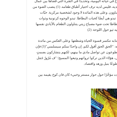
في حياته اليومية، وتحديدًا في الفترة التي قضاها بين عمال
المناجم وفي القرى الفقيرة- سيأكل وسيشرب الفلاح وعامل المنجم ما يقع تحت يديه، فليس لديه ترف اختيار أطباق طعامه. (1) ينصب الضوء من
اوون. وعلى هذه المائدة لا وجود لشخصية مركزية. حبّات
بدو هي أيضًا كحبات البطاطا. تبدو الوجوه كرتونية وذوات
طاطا تحت ضوء مصباح زيتي يتناولون الطعام بالأيادي نفسها
يو حول اللوحة. (2)
تابه تنكسر قسوة الحياة وشظفها. وعلى العكس من مائدة
العشاء الأخير لوحة دافينشي التي تسودها الضجة واللغط عندما يبلغ المسيح تلاميذه: “الحق الحق أقول لكم، إن واحدًا منكم سيسلمني”(3) فإن
 مقطوعون عن تواصل مادي ما بينهم، لكنهم يتشاركون بصمتٍ
هؤلاء الذين تركوا ثرواتهم وتبعوا المسيح؛ “ف مُرُورُ جَمَل
يرت مؤخّرًا حول حوار مستتر وخبيء كان فان كوخ يقيمه بين