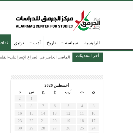
الرئيسية
سياسة
تاريخ
أدب
توثيق
ثقاف
آخر التحديثات
الماضي الحاضر في الصراع الإسرائيلي–الفلسطين
أغسطس 2026
ن
ث
أرب
خ
ج
س
د
2
1
9
8
7
6
5
4
3
16
15
14
13
12
11
10
23
22
21
20
19
18
17
30
29
28
27
26
25
24